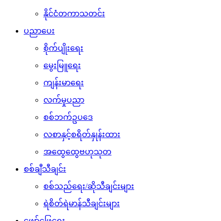
နိုင်ငံတကာသတင်း
ပညာပေး
စိုက်ပျိုးရေး
မွေးမြူရေး
ကျန်းမာရေး
လက်မှုပညာ
စစ်ဘက်ဥပဒေ
လစာနှင့်စရိတ်နှုန်းထား
အထွေထွေဗဟုသုတ
စစ်ချီသီချင်း
စစ်သည်ရေး/ဆိုသီချင်းများ
ရဲစိတ်ရဲမာန်သီချင်းများ
ဖျော်ဖြေရေး