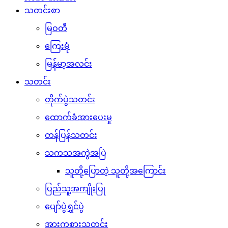
သတင်းစာ
မြဝတီ
ကြေးမုံ
မြန်မာ့အလင်း
သတင်း
တိုက်ပွဲသတင်း
ထောက်ခံအားပေးမှု
တန်ပြန်သတင်း
သကသအကွဲအပြဲ
သူတို့ပြောတဲ့ သူတို့အကြောင်း
ပြည်သူ့အကျိုးပြု
ပျော်ပွဲရွှင်ပွဲ
အားကစားသတင်း