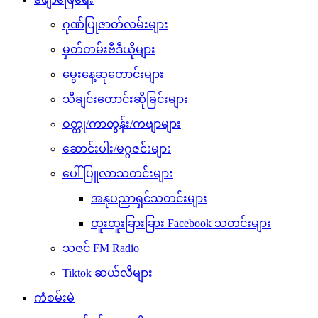
ဂုဏ်ပြုဇာတ်လမ်းများ
မှတ်တမ်းဗီဒီယိုများ
မွေးနေ့ဆုတောင်းများ
သီချင်းတောင်းဆိုခြင်းများ
ဝတ္ထု/ကာတွန်း/ကဗျာများ
ဆောင်းပါး/မဂ္ဂဇင်းများ
ပေါ်ပြူလာသတင်းများ
အနုပညာရှင်သတင်းများ
ထူးထူးခြားခြား Facebook သတင်းများ
သဇင် FM Radio
Tiktok ဆယ်လီများ
ကံစမ်းမဲ