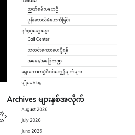
ကံစမ်းမဲ
ဉာဏ်စမ်းပဟေဠိ
ဖုန်းဘေလ်မဲဖောက်ခြင်း
ရင်ဖွင့်ဆွေးနွေး
Call Center
သတင်းစကားပေးပို့ရန်
အမေး/အဖြေကဏ္ဍ
ရွေးကောက်ပွဲစိစစ်တွေ့ရှိချက်များ
ပျိုမေVlog
Archives များနှစ်အလိုက်
August 2026
ဲ့
သေ
July 2026
June 2026