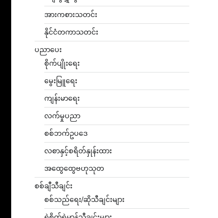
အားကစားသတင်း
နိုင်ငံတကာသတင်း
ပညာပေး
စိုက်ပျိုးရေး
မွေးမြူရေး
ကျန်းမာရေး
လက်မှုပညာ
စစ်ဘက်ဥပဒေ
လစာနှင့်စရိတ်နှုန်းထား
အထွေထွေဗဟုသုတ
စစ်ချီသီချင်း
စစ်သည်ရေး/ဆိုသီချင်းများ
ရဲစိတ်ရဲမာန်သီချင်းများ