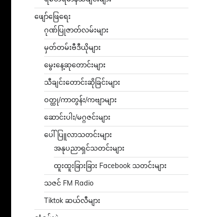
ဖျော်ဖြေရေး
ဂုဏ်ပြုဇာတ်လမ်းများ
မှတ်တမ်းဗီဒီယိုများ
မွေးနေ့ဆုတောင်းများ
သီချင်းတောင်းဆိုခြင်းများ
ဝတ္ထု/ကာတွန်း/ကဗျာများ
ဆောင်းပါး/မဂ္ဂဇင်းများ
ပေါ်ပြူလာသတင်းများ
အနုပညာရှင်သတင်းများ
ထူးထူးခြားခြား Facebook သတင်းများ
သဇင် FM Radio
Tiktok ဆယ်လီများ