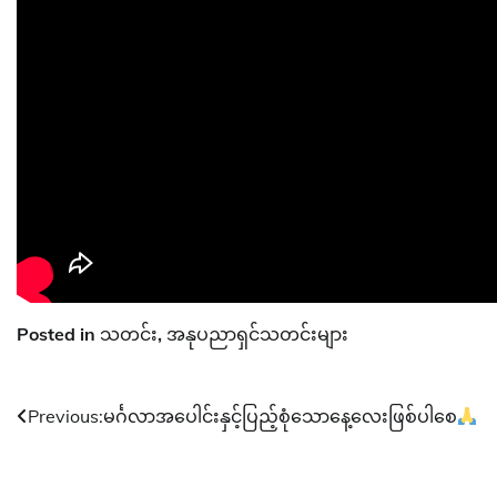
Posted in
သတင်း
,
အနုပညာရှင်သတင်းများ
Post
Previous:
မင်္ဂလာအပေါင်းနှင့်ပြည့်စုံသောနေ့လေးဖြစ်ပါစေ
navigation