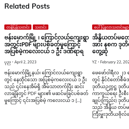
Related Posts
တန်ပြန်သတင်း
သတင်း
ပေါ်ပြူလာသတင်းမျာ
ဗန်းမောက်မြို့ ၊ ကြောင်လယ်ကျေးရွာ
အိန္ဒိယတပ်မတော
အတွင်းPDF များပစ်ခတ်မှုကြောင့်
အား နစက ဒုတိယ
အပြစ်မဲ့က‌လေးငယ် ၁ ဦး ဒဏ်ရာရ
တွေ့ဆုံ
ပုည
April 2, 2023
YZ
February 22, 20
ဗန်းမောက်မြို့နယ်၊ ကြောင်လယ်ကျေးရွာ
ဖေဖော်ဝါရီလ ၂၁ ရက
တွင် နေထိုင်သော အပြစ်မဲ့ကလေးငယ် ၁ ဦး
တွင် နိုင်ငံတော်စီမ
သည် ၎င်းနေအိမ်ရှိ အိမ်သာတက်ပြီး ဆင်း
ဒုတိယဉက္ကဋ္ဌ ဒု
လာချိန်တွင် PDF များ၏ မဆင်မခြင်ပစ်ခတ်
ကာကွယ်ရေး ဦးစီးခ
မှုကြောင့် ၎င်းအပြစ်မဲ့ ကလေးငယ် ၁ […]
ချုပ်(ကြည်း) ဒုတိယဗိ
သည် အိန္ဒိယ တပ်
ကြီးမှူးဒုတိယဗိုလ်ခ