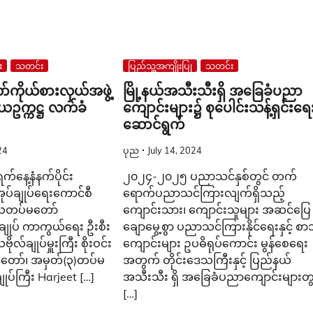
း
သတင်း
ပြည်သူ့အကျိုးပြု
သတင်း
်ကိုယ်စားလှယ်အဖွဲ့
မြို့နယ်အသီးသီးရှိ အခြေခံပညာ
ဥက္ကဋ္ဌ လက်ခံ
ကျောင်းများ၌ စုပေါင်းသန့်ရှင်းရေ
ဆောင်ရွက်
24
ပုည
July 14, 2024
်နေ့နံနက်ပိုင်း
၂၀၂၄-၂၀၂၅ ပညာသင်နှစ်တွင် တက်
ံအုပ်ချုပ်ရေးကောင်စီ
ရောက်ပညာသင်ကြားလျက်ရှိသည့်
တိယတပ်မတော်
ကျောင်းသား၊ ကျောင်းသူများ အဆင်ပြေ
ျုပ် ကာကွယ်ရေး ဦးစီး
ချောမွေ့စွာ ပညာသင်ကြားနိုင်ရေးနှင့် စာ
ုလ်ချုပ်မှူးကြီး စိုးဝင်း
ကျောင်းများ ဥပဓိရုပ်ကောင်း မွန်စေရေး
မတော်၊ အမှတ်(၃)တပ်မ
အတွက် တိုင်းဒေသကြီးနှင့် ပြည်နယ်
ျုပ်ကြီး Harjeet […]
အသီးသီး ရှိ အခြေခံပညာ‌ကျောင်းများတွ
[…]