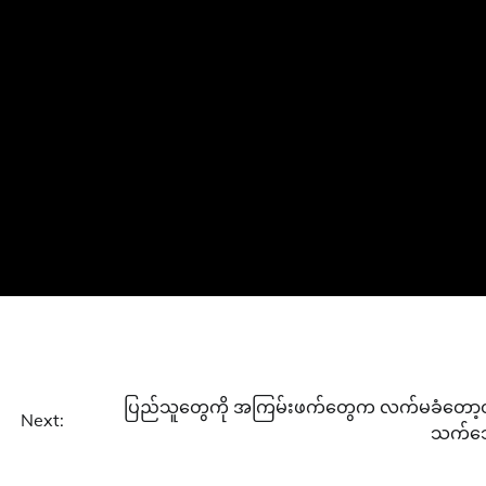
ပြည်သူတွေကို အကြမ်းဖက်တွေက လက်မခံတော့တ
Next:
သက်