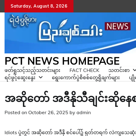
Skip
Saturday, August 8, 2026
to
content
PCT NEWS HOMEPAGE
ဖတ်ရှုသင့်သည့်သတင်းများ
FACT CHECK
သတင်းစာ
ရင်ဖွင့်ဆွေးနွေး
ရွေးကောက်ပွဲစိစစ်တွေ့ရှိချက်များ
ပျ
အဆိုတော် အဒီနိုသီချင်းဆို
Posted on
October 26, 2025
by
admin
Idiots ပွဲတွင် အဆိုတော် အဒီနို စင်ပေါ်၌ ရုတ်တရက် လဲကျသေဆုံ