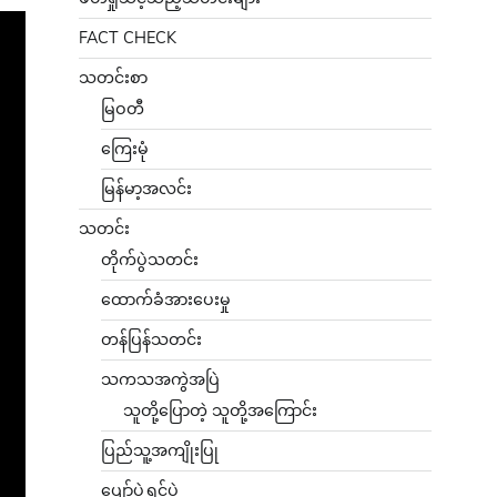
FACT CHECK
သတင်းစာ
မြဝတီ
ကြေးမုံ
မြန်မာ့အလင်း
သတင်း
တိုက်ပွဲသတင်း
ထောက်ခံအားပေးမှု
တန်ပြန်သတင်း
သကသအကွဲအပြဲ
သူတို့ပြောတဲ့ သူတို့အကြောင်း
ပြည်သူ့အကျိုးပြု
ပျော်ပွဲရွှင်ပွဲ