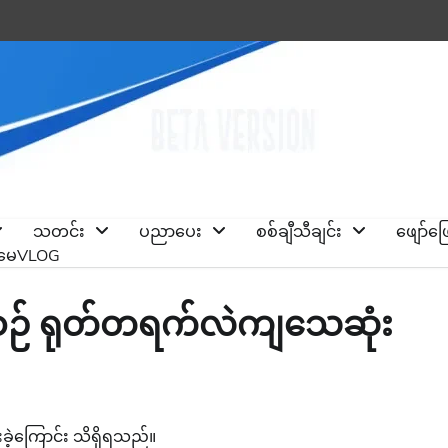
သတင်း
ပညာပေး
စစ်ချီသီချင်း
ဖျော်ဖ
ိုမေVLOG
နေစဉ် ရုတ်တရက်လဲကျသေဆုံး
းခဲ့ကြောင်း သိရှိရသည်။