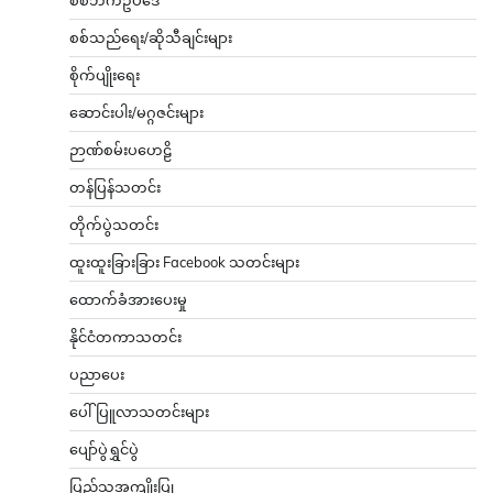
စစ်ဘက်ဥပဒေ
စစ်သည်ရေး/ဆိုသီချင်းများ
စိုက်ပျိုးရေး
ဆောင်းပါး/မဂ္ဂဇင်းများ
ဉာဏ်စမ်းပဟေဠိ
တန်ပြန်သတင်း
တိုက်ပွဲသတင်း
ထူးထူးခြားခြား Facebook သတင်းများ
ထောက်ခံအားပေးမှု
နိုင်ငံတကာသတင်း
ပညာပေး
ပေါ်ပြူလာသတင်းများ
ပျော်ပွဲရွှင်ပွဲ
ပြည်သူ့အကျိုးပြု