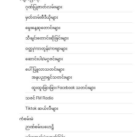
ဂုဏ်ပြုဇာတ်လမ်းများ
မှတ်တမ်းဗီဒီယိုများ
မွေးနေ့ဆုတောင်းများ
သီချင်းတောင်းဆိုခြင်းများ
ဝတ္ထု/ကာတွန်း/ကဗျာများ
ဆောင်းပါး/မဂ္ဂဇင်းများ
ပေါ်ပြူလာသတင်းများ
အနုပညာရှင်သတင်းများ
ထူးထူးခြားခြား Facebook သတင်းများ
သဇင် FM Radio
Tiktok ဆယ်လီများ
ကံစမ်းမဲ
ဉာဏ်စမ်းပဟေဠိ