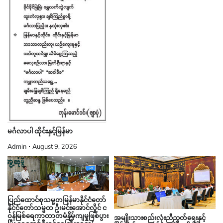
မင်္ဂလာပါ ထိုင်းနှင့်မြန်မာ
Admin
August 9, 2026
ပြည်ထောင်စုသမ္မတမြန်မာနိုင်ငံတော်
နိုင်ငံတော်သမ္မတ ဦးမင်းအောင်လှိုင် င
ဝန်မြစ်ရေကာတာတမံနိမ့်ကျမှုဖြစ်ပွား
အမျိုးသားစည်းလုံးညီညွတ်ရေးနှင့်