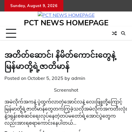
Skip
Sunday, August 9, 2026
to
content
PCT NEWS HOMEPAGE
အတိတ်ဆောင်၊ နိမိတ်ကောင်းတွေနဲ့
မြန်မာတို့ရဲ့ဇာတိမာန်
Posted on
October 5, 2025
by
admin
Screenshot
အမဲလိုက်အကနဲ့ ပွဲထွက်လာတဲ့အောင်လနဲ့ လေးဖြူတို့ကြောင့်
မြန်မာတို့ရဲ့ဇာတိမာန်တွေတက်ကြွခဲ့သလိုအမဲလိုက်အကတီးလုံး
နဲ့ဒရုန်းစစ်ဆင်ရေးလုပ်နေတဲ့တပ်မတော်ရဲ့အောင်ပွဲတွေက
လည်းအားရစရာကောင်းနေပါတယ်…