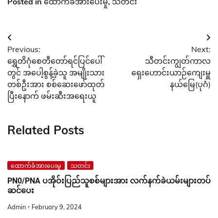
Posted in
ထောက်ခံအားပေးမှု
,
သတင်း
Post
Previous:
Next:
navigation
ရွှေတိဂုံစေတီတော်ရင်ပြင်ပေါ်
သီတင်းကျွတ်ကာလ
တွင် အပေါ့စွန့်ခဲ့သူ အမျိုးသား
ရှေးဟောင်းယာဉ်ကျေးမှူ
တစ်ဦးအား စစ်ဆေးဖော်ထုတ်
နယ်မြေ(ပုဂံ)
ပြီးနောက် ဖမ်းဆီးအရေးယူ
Related Posts
ထောက်ခံအားပေးမှု
သတင်း
PN0/PNA ပအိုဝ်းပြည်သူစစ်များအား လက်နက်ခဲယမ်းများတပ်
ဆင်ပေး
Admin
February 9, 2024