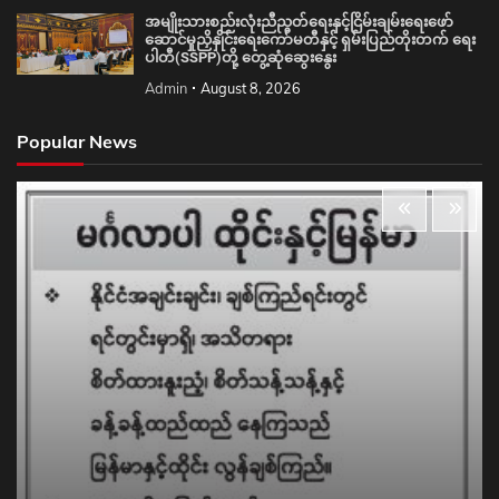
အမျိုးသားစည်းလုံးညီညွတ်ရေးနှင့်ငြိမ်းချမ်းရေးဖော်
ဆောင်မှုညှိနှိုင်းရေးကော်မတီနှင့် ရှမ်းပြည်တိုးတက် ရေး
ပါတီ(SSPP)တို့ တွေ့ဆုံဆွေးနွေး
Admin
August 8, 2026
Popular News