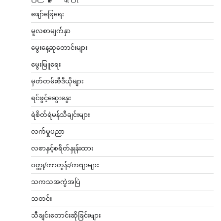
ဖျော်ဖြေရေး
မူလစာမျက်နှာ
မွေးနေ့ဆုတောင်းများ
မွေးမြူရေး
မှတ်တမ်းဗီဒီယိုများ
ရင်ဖွင့်ဆွေးနွေး
ရဲစိတ်ရဲမန်သီချင်းများ
လက်မှုပညာ
လစာနှင့်စရိတ်နှုန်းထား
ဝတ္ထု/ကာတွန်း/ကဗျာများ
သကသအကွဲအပြဲ
သတင်း
သီချင်းတောင်းဆိုခြင်းများ