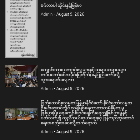
မင်္ဂလာပါ ထိုင်းနှင့်မြန်မာ
Admin
August 9, 2026
ကျောင်းသား၊ ကျောင်းသူများနှင့် ဆရာ၊ ဆရာမများ
တပ်မတော်စစ်သမိုင်းပြတိုက်(နေပြည်တော်)သို့
သွားရောက်လေ့လာ
Admin
August 9, 2026
ပြည်ထောင်စုသမ္မတမြန်မာနိုင်ငံတော် နိုင်ငံတော်သမ္မတ
ဦးမင်းအောင်လှိုင် ငဝန်မြစ်ရေကာတာတမံနိမ့်ကျမှု
ဖြစ်ပွားပြီး ရေကျော်စီးဝင်ရေကြီးရေလျှံဖြစ်ပွားမှုနှင့်
ပတ်သက်၍ ကူညီကယ်ဆယ်ရေးနှင့် ပြန်လည်ထူထောင်
ရေးအစည်းအဝေးသို့တက်ရောက်
Admin
August 9, 2026