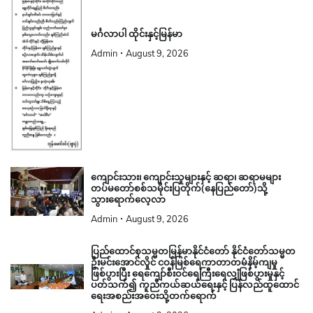
မင်္ဂလာပါ ထိုင်းနှင့်မြန်မာ
Admin
August 9, 2026
ကျောင်းသား၊ ကျောင်းသူများနှင့် ဆရာ၊ ဆရာမများ
တပ်မတော်စစ်သမိုင်းပြတိုက်(နေပြည်တော်)သို့
သွားရောက်လေ့လာ
Admin
August 9, 2026
ပြည်ထောင်စုသမ္မတမြန်မာနိုင်ငံတော် နိုင်ငံတော်သမ္မတ
ဦးမင်းအောင်လှိုင် ငဝန်မြစ်ရေကာတာတမံနိမ့်ကျမှု
ဖြစ်ပွားပြီး ရေကျော်စီးဝင်ရေကြီးရေလျှံဖြစ်ပွားမှုနှင့်
ပတ်သက်၍ ကူညီကယ်ဆယ်ရေးနှင့် ပြန်လည်ထူထောင်
ရေးအစည်းအဝေးသို့တက်ရောက်