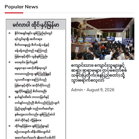
Popular News
ကျောင်းသား၊ ကျောင်းသူများနှင့်
ဆရာ၊ ဆရာမများ တပ်မတော်စစ်
သမိုင်းပြတိုက်(နေပြည်တော်)သို့
သွားရောက်လေ့လာ
Admin
August 9, 2026