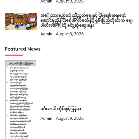
Admin
August 9, 2026
အမျိုးသားစည်းလုံးညီညွတ်ရေးနှင့်ငြိမ်းချမ်းရေးဖော်
ဆောင်မှုညှိနှိုင်းရေးကော်မတီနှင့် ရှမ်းပြည်တိုးတက် ရေး
ပါတီ(SSPP)တို့ တွေ့ဆုံဆွေးနွေး
Admin
August 8, 2026
Featured News
မင်္ဂလာပါ ထိုင်းနှင့်မြန်မာ
Admin
August 9, 2026