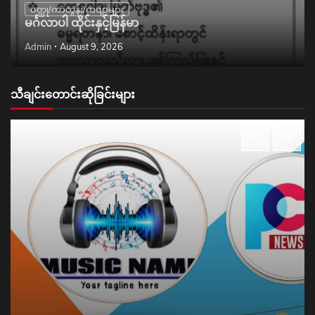
ဝတ္ထု/ကာတွန်း/ကဗျာများ
မင်္ဂလာပါ ထိုင်းနှင့်မြန်မာ
Admin
August 9, 2026
သီချင်းတောင်းဆိုခြင်းများ