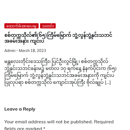
ထောက်ခံအားပေးမှု
သတင်း
စစ်တက္ကသိုလ်၏(၆၅)ကြိမ်မြောက် ဘွဲ့လွန်ဘွဲ့နှင်းသဘင်
အခမ်းအနား ကျင်းပ
Admin
March 18, 2023
မန္တလေးတိုင်းဒေသကြီး၊ ပြင်ဦးလွင်မြို့၊ စစ်တက္ကသိုလ်
ဘွဲ့နှင်းသဘင်ခန်းမ၌ မတ်လ ၁၇ ရက်နေ့ နံနက်ပိုင်းက (၆၅)
ကြိမ်မြောက် ဘွဲ့လွန်ဘွဲ့နှင်းသဘင်အခမ်းအနားကို ကျင်းပ
ပြုလုပ်ရာ စစ်တက္ကသိုလ် ကျောင်းအုပ်ကြီး ဗိုလ်ချုပ် […]
Leave a Reply
Your email address will not be published.
Required
fields are marked
*