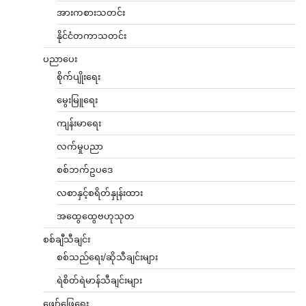
အားကစားသတင်း
နိုင်ငံတကာသတင်း
ပညာပေး
စိုက်ပျိုးရေး
မွေးမြူရေး
ကျန်းမာရေး
လက်မှုပညာ
စစ်ဘက်ဥပဒေ
လစာနှင့်စရိတ်နှုန်းထား
အထွေထွေဗဟုသုတ
စစ်ချီသီချင်း
စစ်သည်ရေး/ဆိုသီချင်းများ
ရဲစိတ်ရဲမာန်သီချင်းများ
ဖျော်ဖြေရေး