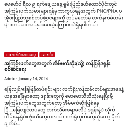
ဖေဖော်ဝါရီလ ၉ ရက်နေ့ ယနေ့ ရှမ်းပြည်နယ်တောင်ပိုင်းတွင်
အကြမ်းဖက်သမားများရန်မှကာကွယ်ရန်အတွက် PNO/PNA ပ
အို၀်းပြည်သူ့စစ်တပ်ဖွဲ့ဝင်များကို တပ်မတော်မှ လက်နက်ခဲယမ်း
များတပ်ဆင်အပ်နှင်းပေးခဲ့ကြောင်းသိရှိရပါတယ်။
ထောက်ခံအားပေးမှု
သတင်း
အကြမ်းဖက်တွေအတွက် အိမ်မက်ဆိုး(သို့) တန်ပြန်ဒရုန်း
စစ်ဆင်ရေး
Admin
January 14, 2024
ခြေလျင်/ခြေမြန်တပ်ရင်း များ လက်ရုံး/ဝန်ထမ်းတပ်များအနေနဲ့
ယခုအချိန်မှာတော့ ဒရုန်းတွေကို ဖောဖောသီသီသုံးနေပြီးမို့
အကြမ်းဖက်တွေအတွက်တော့ အိမ်မက်ဆိုးဖြစ်နေ
ပြီ….ခြေလျင်တပ်တွေ တက်သိမ်းစရာမလိုပဲ ဒရုန်းနဲ့ပဲ လိုက်
သိမ်းနေရုံပဲ။ ဗုံးသီတွေကလည်း စက်ရုံထုတ်တွေဆိုတော့ မိုက်
ချက်ပဲ…