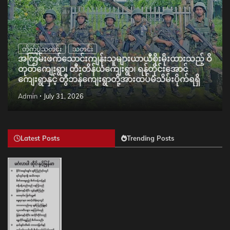
တိုက်ပွဲသတင်း
သတင်း
အကြမ်းဖက်သောင်းကျန်းသူများယာယီစိုးမိုးထားသည့် ဝိ
တုတ်ကျေးရွာ၊ တီးတိန်ယံကျေးရွာ၊ ရန်တိုင်းအောင်
ကျေးရွာနှင့် တွီဘန်ကျေးရွာတို့အားထပ်မံသိမ်းပိုက်ရရှိ
Admin
July 31, 2026
Latest Posts
Trending Posts