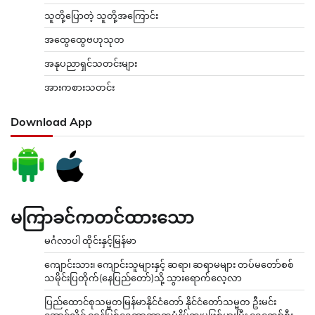
သူတို့ပြောတဲ့ သူတို့အကြောင်း
အထွေထွေဗဟုသုတ
အနုပညာရှင်သတင်းများ
အားကစားသတင်း
Download App
မကြာခင်ကတင်ထားသော
မင်္ဂလာပါ ထိုင်းနှင့်မြန်မာ
ကျောင်းသား၊ ကျောင်းသူများနှင့် ဆရာ၊ ဆရာမများ တပ်မတော်စစ်
သမိုင်းပြတိုက်(နေပြည်တော်)သို့ သွားရောက်လေ့လာ
ပြည်ထောင်စုသမ္မတမြန်မာနိုင်ငံတော် နိုင်ငံတော်သမ္မတ ဦးမင်း