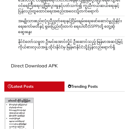
အောင်လှိုင် ငဝန်မြစ်ရေကာတာတမံနိမ့်ကျမှုဖြစ်ပွားပြီး ရေကျော်စီး
ဝင်ရေကြီးရေလျှံဖြစ်ပွားမှုနှင့်ပတ်သက်၍ ကူညီကယ်ဆယ်ရေးနှင့်
ပြန်လည်ထူထောင်ရေးအစည်းအဝေးသို့တက်ရောက်
အမျိုးသားစည်းလုံးညီညွတ်ရေးနှင့်ငြိမ်းချမ်းရေးဖော်ဆောင်မှုညှိနှိုင်း
ရေးကော်မတီနှင့် ရှမ်းပြည်တိုးတက် ရေးပါတီ(SSPP)တို့ တွေ့ဆုံ
ဆွေးနွေး
နိုင်ငံတော်သမ္မတ ဦးမင်းအောင်လှိုင် ဦးဆောင်သည့် မြန်မာအဆင့်မြင့်
ကိုယ်စားလှယ်အဖွဲ့ ထိုင်းနိုင်ငံမှ မြန်မာနိုင်ငံသို့ပြန်လည်ရောက်ရှိ
Direct Download APK
Latest Posts
Trending Posts