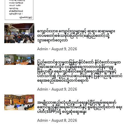
ကျောင်းသား၊ ကျောင်းသူများနှင့် ဆရာ၊ ဆရာမများ
တပ်မတော်စစ်သမိုင်းပြတိုက်(နေပြည်တော်)သို့
သွားရောက်လေ့လာ
Admin
August 9, 2026
ပြည်ထောင်စုသမ္မတမြန်မာနိုင်ငံတော် နိုင်ငံတော်သမ္မတ
ဦးမင်းအောင်လှိုင် ငဝန်မြစ်ရေကာတာတမံနိမ့်ကျမှု
ဖြစ်ပွားပြီး ရေကျော်စီးဝင်ရေကြီးရေလျှံဖြစ်ပွားမှုနှင့်
ပတ်သက်၍ ကူညီကယ်ဆယ်ရေးနှင့် ပြန်လည်ထူထောင်
ရေးအစည်းအဝေးသို့တက်ရောက်
Admin
August 9, 2026
အမျိုးသားစည်းလုံးညီညွတ်ရေးနှင့်ငြိမ်းချမ်းရေးဖော်
ဆောင်မှုညှိနှိုင်းရေးကော်မတီနှင့် ရှမ်းပြည်တိုးတက် ရေး
ပါတီ(SSPP)တို့ တွေ့ဆုံဆွေးနွေး
Admin
August 8, 2026