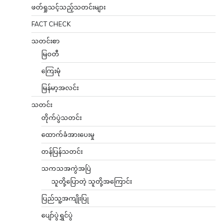
ဖတ်ရှုသင့်သည့်သတင်းများ
FACT CHECK
သတင်းစာ
မြဝတီ
ကြေးမုံ
မြန်မာ့အလင်း
သတင်း
တိုက်ပွဲသတင်း
ထောက်ခံအားပေးမှု
တန်ပြန်သတင်း
သကသအကွဲအပြဲ
သူတို့ပြောတဲ့ သူတို့အကြောင်း
ပြည်သူ့အကျိုးပြု
ပျော်ပွဲရွှင်ပွဲ