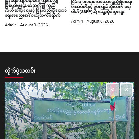
ပြီး ရေကျော်စီးဝင်ရေကြီးရေလျှံ
ငြိမ်းချမ်းရေးဖော်ဆောင်မှုညှိနှိုင်းရေး
ဖြစ်ပွားမှုနှင့်ပတ်သက်၍ ကူညီ
ကော်မတီနှင့် ရှမ်းပြည်တိုးတက် ရေး
ကယ်ဆယ်ရေးနှင့် ပြန်လည်ထူထောင်
ပါတီ(SSPP)တို့ တွေ့ဆုံဆွေးနွေး
ရေးအစည်းအဝေးသို့တက်ရောက်
Admin
August 8, 2026
Admin
August 9, 2026
တိုက်ပွဲသတင်း