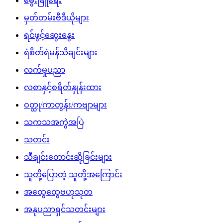
မွေးမြူရေး
မှတ်တမ်းဗီဒီယိုများ
ရင်ဖွင့်ဆွေးနွေး
ရဲစိတ်ရဲမန်သီချင်းများ
လက်မှုပညာ
လစာနှင့်စရိတ်နှုန်းထား
ဝတ္ထု/ကာတွန်း/ကဗျာများ
သကသအကွဲအပြဲ
သတင်း
သီချင်းတောင်းဆိုခြင်းများ
သူတို့ပြောတဲ့ သူတို့အကြောင်း
အထွေထွေဗဟုသုတ
အနုပညာရှင်သတင်းများ