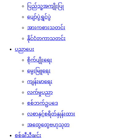
ပြည်သူ့အကျိုးပြု
ပျော်ပွဲရွှင်ပွဲ
အားကစားသတင်း
နိုင်ငံတကာသတင်း
ပညာပေး
စိုက်ပျိုးရေး
မွေးမြူရေး
ကျန်းမာရေး
လက်မှုပညာ
စစ်ဘက်ဥပဒေ
လစာနှင့်စရိတ်နှုန်းထား
အထွေထွေဗဟုသုတ
စစ်ချီသီချင်း