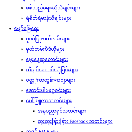
စစ်သည်ရေး/ဆိုသီချင်းများ
ရဲစိတ်ရဲမာန်သီချင်းများ
ဖျော်ဖြေရေး
ဂုဏ်ပြုဇာတ်လမ်းများ
မှတ်တမ်းဗီဒီယိုများ
မွေးနေ့ဆုတောင်းများ
သီချင်းတောင်းဆိုခြင်းများ
ဝတ္ထု/ကာတွန်း/ကဗျာများ
ဆောင်းပါး/မဂ္ဂဇင်းများ
ပေါ်ပြူလာသတင်းများ
အနုပညာရှင်သတင်းများ
ထူးထူးခြားခြား Facebook သတင်းများ
သဇင် FM Radio