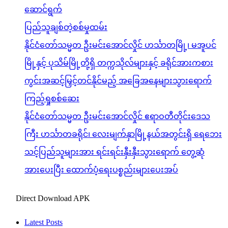
ဆောင်ရွက်
ပြည်သူချစ်တဲ့စစ်မှုထမ်း
နိုင်ငံတော်သမ္မတ ဦးမင်းအောင်လှိုင် ဟင်္သာတမြို့၊ မအူပင်
မြို့နှင့် ပုသိမ်မြို့တို့ရှိ တက္ကသိုလ်များနှင့် ခရိုင်အားကစား
ကွင်းအဆင့်မြှင့်တင်နိုင်မည့် အခြေအနေများသွားရောက်
ကြည့်ရှုစစ်ဆေး
နိုင်ငံတော်သမ္မတ ဦးမင်းအောင်လှိုင် ဧရာဝတီတိုင်းဒေသ
ကြီး ဟင်္သာတခရိုင်၊ လေးမျက်နှာမြို့နယ်အတွင်းရှိ ရေဘေး
သင့်ပြည်သူများအား ရင်းရင်းနှီးနှီးသွားရောက် တွေ့ဆုံ
အားပေးပြီး ထောက်ပံ့ရေးပစ္စည်းများပေးအပ်
Direct Download APK
Latest Posts