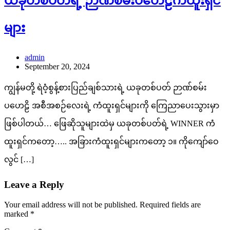
ယခုတစ်ပတ်ရဲ့ ဉာဏ်စမ်းပဟေဠိကံထူးရှင်
များ
admin
September 20, 2024
ကျွန်မတို့ ရဲဝံ့စွန့်စားပြည်ချစ်သားရဲ့ ယခုတစ်ပတ် ဉာဏ်စမ်း
ပဟေဠိ အစီအစဉ်လေးရဲ့ ကံထူးရှင်များကို ကြေညာပေးသွားမှာ
ဖြစ်ပါတယ်… ဖြေဆိုသူများထဲမှ ယခုတစ်ပတ်ရဲ့ WINNER ကံ
ထူးရှင်ကတော့….. အခြားကံထူးရှင်များကတော့ ၁။ ကိုကျော်ဝေ
လွင် […]
Leave a Reply
Your email address will not be published.
Required fields are
marked
*