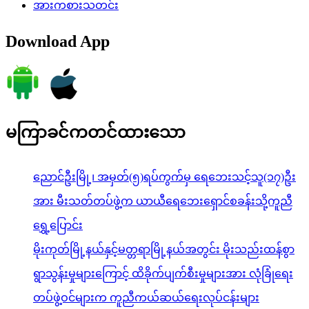
အားကစားသတင်း
Download App
မကြာခင်ကတင်ထားသော
ညောင်ဦးမြို့၊ အမှတ်(၅)ရပ်ကွက်မှ ရေဘေးသင့်သူ(၁၇)ဦး
အား မီးသတ်တပ်ဖွဲ့က ယာယီရေဘေးရှောင်စခန်းသို့ကူညီ
ရွှေ့ပြောင်း
မိုးကုတ်မြို့နယ်နှင့်မတ္တရာမြို့နယ်အတွင်း မိုးသည်းထန်စွာ
ရွာသွန်းမှုများကြောင့် ထိခိုက်ပျက်စီးမှုများအား လုံခြုံရေး
တပ်ဖွဲ့ဝင်များက ကူညီကယ်ဆယ်ရေးလုပ်ငန်းများ