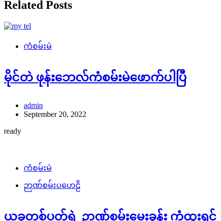
Related Posts
ကံစမ်းမဲ
မိုင်တဲ ဖုန်းဘေလ်ကံစမ်းမဲဖောက်ပါပြီ
admin
September 20, 2022
ready
ကံစမ်းမဲ
ဉာဏ်စမ်းပဟေဠိ
ယခုတစ်ပတ်ရဲ့ ဉာဏ်စမ်းမေးခွန်း ကံထူးရှင်