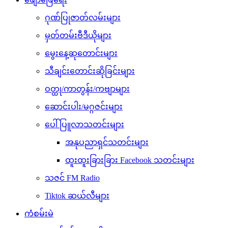
ဂုဏ်ပြုဇာတ်လမ်းများ
မှတ်တမ်းဗီဒီယိုများ
မွေးနေ့ဆုတောင်းများ
သီချင်းတောင်းဆိုခြင်းများ
ဝတ္ထု/ကာတွန်း/ကဗျာများ
ဆောင်းပါး/မဂ္ဂဇင်းများ
ပေါ်ပြူလာသတင်းများ
အနုပညာရှင်သတင်းများ
ထူးထူးခြားခြား Facebook သတင်းများ
သဇင် FM Radio
Tiktok ဆယ်လီများ
ကံစမ်းမဲ