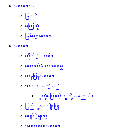
သတင်းစာ
မြဝတီ
ကြေးမုံ
မြန်မာ့အလင်း
သတင်း
တိုက်ပွဲသတင်း
ထောက်ခံအားပေးမှု
တန်ပြန်သတင်း
သကသအကွဲအပြဲ
သူတို့ပြောတဲ့ သူတို့အကြောင်း
ပြည်သူ့အကျိုးပြု
ပျော်ပွဲရွှင်ပွဲ
အားကစားသတင်း