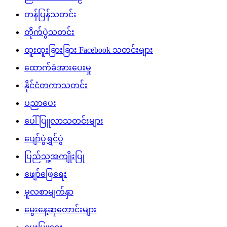
တန်ပြန်သတင်း
တိုက်ပွဲသတင်း
ထူးထူးခြားခြား Facebook သတင်းများ
ထောက်ခံအားပေးမှု
နိုင်ငံတကာသတင်း
ပညာပေး
ပေါ်ပြူလာသတင်းများ
ပျော်ပွဲရွှင်ပွဲ
ပြည်သူ့အကျိုးပြု
ဖျော်ဖြေရေး
မူလစာမျက်နှာ
မွေးနေ့ဆုတောင်းများ