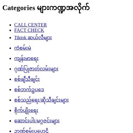
Categories များကဏ္ဍအလိုက်
CALL CENTER
FACT CHECK
Tiktok ဆယ်လီများ
ကံစမ်းမဲ
ကျန်းမာရေး
ဂုဏ်ပြုဇာတ်လမ်းများ
စစ်ချီသီချင်း
စစ်ဘက်ဥပဒေ
စစ်သည်ရေး/ဆိုသီချင်းများ
စိုက်ပျိုးရေး
ဆောင်းပါး/မဂ္ဂဇင်းများ
ဉာဏ်စမ်းပဟေဠိ