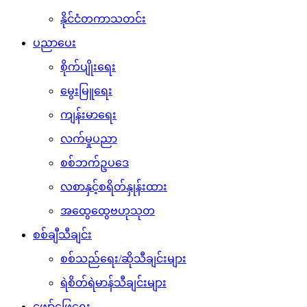
နိုင်ငံတကာသတင်း
ပညာပေး
စိုက်ပျိုးရေး
မွေးမြူရေး
ကျန်းမာရေး
လက်မှုပညာ
စစ်ဘက်ဥပဒေ
လစာနှင့်စရိတ်နှုန်းထား
အထွေထွေဗဟုသုတ
စစ်ချီသီချင်း
စစ်သည်ရေး/ဆိုသီချင်းများ
ရဲစိတ်ရဲမာန်သီချင်းများ
ဖျော်ဖြေရေး