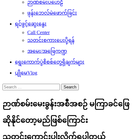
ဉာဏ်စမ်းပဟေဠိ
ဖုန်းဘေလ်မဲဖောက်ခြင်း
ရင်ဖွင့်ဆွေးနွေး
Call Center
သတင်းစကားပေးပို့ရန်
အမေး/အဖြေကဏ္ဍ
ရွေးကောက်ပွဲစိစစ်တွေ့ရှိချက်များ
ပျိုမေVlog
Search
for:
ဉာဏ်စမ်းမေးခွန်းအစီအစဉ် မကြာခင်ဖြေ
ဆိုနိုင်တော့မည်ဖြစ်ကြောင်း
သတင်းကောင်းပါးလိုက်ရပါတယ်