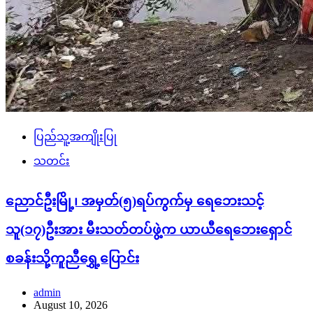
ပြည်သူ့အကျိုးပြု
သတင်း
ညောင်ဦးမြို့၊ အမှတ်(၅)ရပ်ကွက်မှ ရေဘေးသင့်
သူ(၁၇)ဦးအား မီးသတ်တပ်ဖွဲ့က ယာယီရေဘေးရှောင်
စခန်းသို့ကူညီရွှေ့ပြောင်း
admin
August 10, 2026