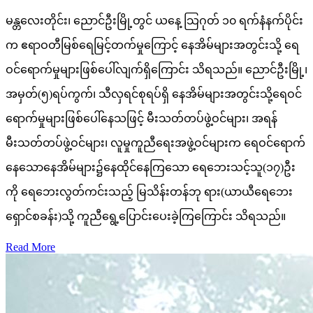
မန္တလေးတိုင်း၊ ညောင်ဦးမြို့တွင် ယနေ့ သြဂုတ် ၁၀ ရက်နံနက်ပိုင်း
က ဧရာဝတီမြစ်ရေမြင့်တက်မှုကြောင့် နေအိမ်များအတွင်းသို့ ရေ
ဝင်ရောက်မှုများဖြစ်ပေါ်လျက်ရှိကြောင်း သိရသည်။ ညောင်ဦးမြို့၊
အမှတ်(၅)ရပ်ကွက်၊ သီလှရင်စုရပ်ရှိ နေအိမ်များအတွင်းသို့ရေဝင်
ရောက်မှုများဖြစ်ပေါ်နေသဖြင့် မီးသတ်တပ်ဖွဲ့ဝင်များ၊ အရန်
မီးသတ်တပ်ဖွဲ့ဝင်များ၊ လူမှုကူညီရေးအဖွဲ့ဝင်များက ရေဝင်ရောက်
နေသောနေအိမ်များ၌နေထိုင်နေကြသော ရေဘေးသင့်သူ(၁၇)ဦး
ကို ရေဘေးလွတ်ကင်းသည့် မြသိန်းတန်ဘု ရား(ယာယီရေဘေး
ရှောင်စခန်း)သို့ ကူညီရွေ့ပြောင်းပေးခဲ့ကြကြောင်း သိရသည်။
Read More