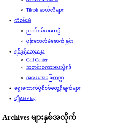
Tiktok ဆယ်လီများ
ကံစမ်းမဲ
ဉာဏ်စမ်းပဟေဠိ
ဖုန်းဘေလ်မဲဖောက်ခြင်း
ရင်ဖွင့်ဆွေးနွေး
Call Center
သတင်းစကားပေးပို့ရန်
အမေး/အဖြေကဏ္ဍ
ရွေးကောက်ပွဲစိစစ်တွေ့ရှိချက်များ
ပျိုမေVlog
Archives များနှစ်အလိုက်