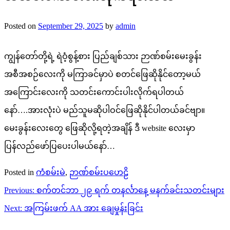
Posted on
September 29, 2025
by
admin
ကျွန်တော်တို့ရဲ့ ရဲဝံ့စွန့်စား ပြည်ချစ်သား ဉာဏ်စမ်းမေးခွန်း
အစီအစဉ်လေးကို မကြာခင်မှာပဲ စတင်ဖြေဆိုနိုင်တော့မယ်
အကြောင်းလေးကို သတင်းကောင်းပါးလိုက်ရပါတယ်
နော်….အားလုံးပဲ မည်သူမဆိုပါဝင်ဖြေဆိုနိုင်ပါတယ်ခင်ဗျာ။
မေးခွန်းလေးတွေ ဖြေဆိုလို့ရတဲ့အချိန် ဒီ website လေးမှာ
ပြန်လည်ဖော်ပြပေးပါမယ်နော်…
Posted in
ကံစမ်းမဲ
,
ဉာဏ်စမ်းပဟေဠိ
Post
Previous:
စက်တင်ဘာ ၂၉ ရက် တနင်္လာနေ့ မနက်ခင်းသတင်းများ
navigation
Next:
အကြမ်းဖက် AA အား ချေမှုန်းခြင်း