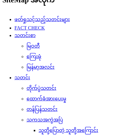
SiteMap အလိုက်
ဖတ်ရှုသင့်သည့်သတင်းများ
FACT CHECK
သတင်းစာ
မြဝတီ
ကြေးမုံ
မြန်မာ့အလင်း
သတင်း
တိုက်ပွဲသတင်း
ထောက်ခံအားပေးမှု
တန်ပြန်သတင်း
သကသအကွဲအပြဲ
သူတို့ပြောတဲ့ သူတို့အကြောင်း