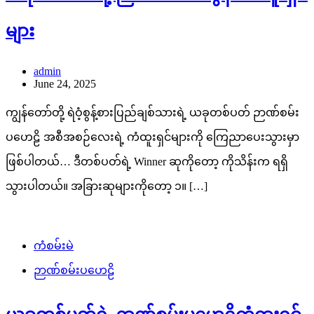
များ
admin
June 24, 2025
ကျွန်တော်တို့ ရဲဝံ့စွန့်စားပြည်ချစ်သားရဲ့ ယခုတစ်ပတ် ဉာဏ်စမ်း
ပဟေဠိ အစီအစဉ်လေးရဲ့ ကံထူးရှင်များကို ကြေညာပေးသွားမှာ
ဖြစ်ပါတယ်… ဒီတစ်ပတ်ရဲ့ Winner ဆုကိုတော့ ကိုသိန်းက ရရှိ
သွားပါတယ်။ အခြားဆုများကိုတော့ ၁။ […]
ကံစမ်းမဲ
ဉာဏ်စမ်းပဟေဠိ