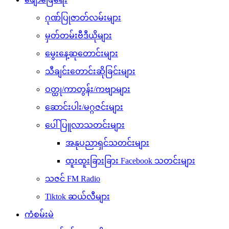
ဂုဏ်ပြုဇာတ်လမ်းများ
မှတ်တမ်းဗီဒီယိုများ
မွေးနေ့ဆုတောင်းများ
သီချင်းတောင်းဆိုခြင်းများ
ဝတ္ထု/ကာတွန်း/ကဗျာများ
ဆောင်းပါး/မဂ္ဂဇင်းများ
ပေါ်ပြူလာသတင်းများ
အနုပညာရှင်သတင်းများ
ထူးထူးခြားခြား Facebook သတင်းများ
သဇင် FM Radio
Tiktok ဆယ်လီများ
ကံစမ်းမဲ