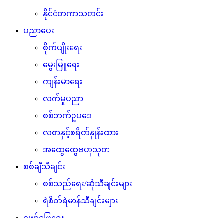
နိုင်ငံတကာသတင်း
ပညာပေး
စိုက်ပျိုးရေး
မွေးမြူရေး
ကျန်းမာရေး
လက်မှုပညာ
စစ်ဘက်ဥပဒေ
လစာနှင့်စရိတ်နှုန်းထား
အထွေထွေဗဟုသုတ
စစ်ချီသီချင်း
စစ်သည်ရေး/ဆိုသီချင်းများ
ရဲစိတ်ရဲမာန်သီချင်းများ
ဖျော်ဖြေရေး