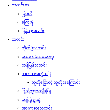
သတင်းစာ
မြဝတီ
ကြေးမုံ
မြန်မာ့အလင်း
သတင်း
တိုက်ပွဲသတင်း
ထောက်ခံအားပေးမှု
တန်ပြန်သတင်း
သကသအကွဲအပြဲ
သူတို့ပြောတဲ့ သူတို့အကြောင်း
ပြည်သူ့အကျိုးပြု
ပျော်ပွဲရွှင်ပွဲ
အားကစားသတင်း