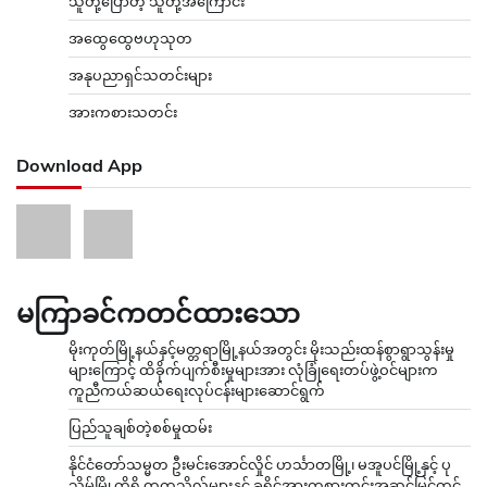
သူတို့ပြောတဲ့ သူတို့အကြောင်း
အထွေထွေဗဟုသုတ
အနုပညာရှင်သတင်းများ
အားကစားသတင်း
Download App
မကြာခင်ကတင်ထားသော
မိုးကုတ်မြို့နယ်နှင့်မတ္တရာမြို့နယ်အတွင်း မိုးသည်းထန်စွာရွာသွန်းမှု
များကြောင့် ထိခိုက်ပျက်စီးမှုများအား လုံခြုံရေးတပ်ဖွဲ့ဝင်များက
ကူညီကယ်ဆယ်ရေးလုပ်ငန်းများဆောင်ရွက်
ပြည်သူချစ်တဲ့စစ်မှုထမ်း
နိုင်ငံတော်သမ္မတ ဦးမင်းအောင်လှိုင် ဟင်္သာတမြို့၊ မအူပင်မြို့နှင့် ပု
သိမ်မြို့တို့ရှိ တက္ကသိုလ်များနှင့် ခရိုင်အားကစားကွင်းအဆင့်မြှင့်တင်