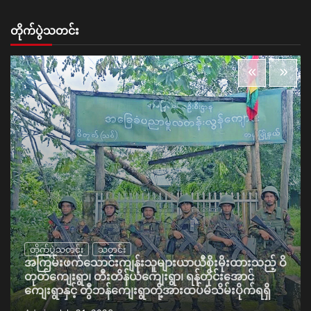
တိုက်ပွဲသတင်း
တိုက်ပွဲသတင်း
သတင်း
အကြမ်းဖက်သောင်းကျန်းသူများယာယီစိုးမိုးထားသည့် ဝိ
တုတ်ကျေးရွာ၊ တီးတိန်ယံကျေးရွာ၊ ရန်တိုင်းအောင်
ကျေးရွာနှင့် တွီဘန်ကျေးရွာတို့အားထပ်မံသိမ်းပိုက်ရရှိ