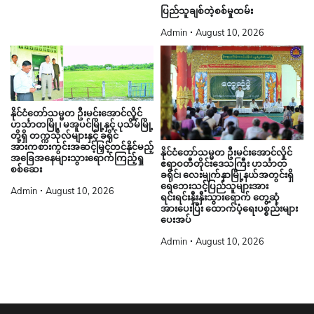
ပြည်သူချစ်တဲ့စစ်မှုထမ်း
Admin
August 10, 2026
နိုင်ငံတော်သမ္မတ ဦးမင်းအောင်လှိုင်
ဟင်္သာတမြို့၊ မအူပင်မြို့နှင့် ပုသိမ်မြို့
တို့ရှိ တက္ကသိုလ်များနှင့် ခရိုင်
အားကစားကွင်းအဆင့်မြှင့်တင်နိုင်မည့်
နိုင်ငံတော်သမ္မတ ဦးမင်းအောင်လှိုင်
အခြေအနေများသွားရောက်ကြည့်ရှု
ဧရာဝတီတိုင်းဒေသကြီး ဟင်္သာတ
စစ်ဆေး
ခရိုင်၊ လေးမျက်နှာမြို့နယ်အတွင်းရှိ
ရေဘေးသင့်ပြည်သူများအား
Admin
August 10, 2026
ရင်းရင်းနှီးနှီးသွားရောက် တွေ့ဆုံ
အားပေးပြီး ထောက်ပံ့ရေးပစ္စည်းများ
ပေးအပ်
Admin
August 10, 2026