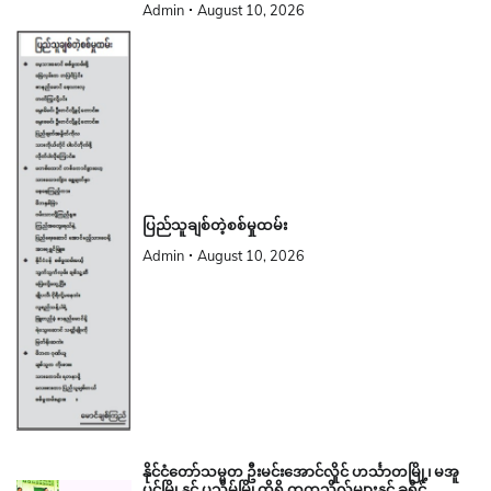
Admin
August 10, 2026
ပြည်သူချစ်တဲ့စစ်မှုထမ်း
Admin
August 10, 2026
နိုင်ငံတော်သမ္မတ ဦးမင်းအောင်လှိုင် ဟင်္သာတမြို့၊ မအူ
ပင်မြို့နှင့် ပုသိမ်မြို့တို့ရှိ တက္ကသိုလ်များနှင့် ခရိုင်