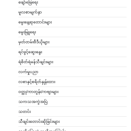
ဖျော်ဖြေရေး
မူလစာမျက်နှာ
မွေးနေ့ဆုတောင်းများ
မွေးမြူရေး
မှတ်တမ်းဗီဒီယိုများ
ရင်ဖွင့်ဆွေးနွေး
ရဲစိတ်ရဲမန်သီချင်းများ
လက်မှုပညာ
လစာနှင့်စရိတ်နှုန်းထား
ဝတ္ထု/ကာတွန်း/ကဗျာများ
သကသအကွဲအပြဲ
သတင်း
သီချင်းတောင်းဆိုခြင်းများ