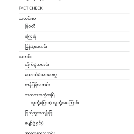
FACT CHECK
သတင်းစာ
မြဝတီ
ကြေးမုံ
မြန်မာ့အလင်း
သတင်း
တိုက်ပွဲသတင်း
ထောက်ခံအားပေးမှု
တန်ပြန်သတင်း
သကသအကွဲအပြဲ
သူတို့ပြောတဲ့ သူတို့အကြောင်း
ပြည်သူ့အကျိုးပြု
ပျော်ပွဲရွှင်ပွဲ
အားကစားသတင်း