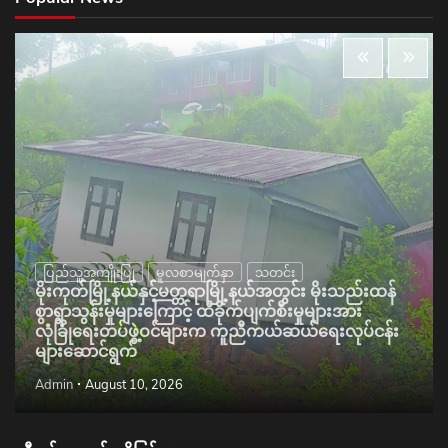
ပြည်သူ့အကျိုးပြု
မူလစာမျက်နှာ
သတင်း
မိုးကုတ်မြို့နယ်နှင့်မတ္တရာမြို့နယ်အတွင်း မိုးသည်းထန်
စွာရွာသွန်းမှုများကြောင့် ထိခိုက်ပျက်စီးမှုများအား
လုံခြုံရေးတပ်ဖွဲ့ဝင်များက ကူညီကယ်ဆယ်ရေးလုပ်ငန်း
များဆောင်ရွက်
Admin
August 10, 2026