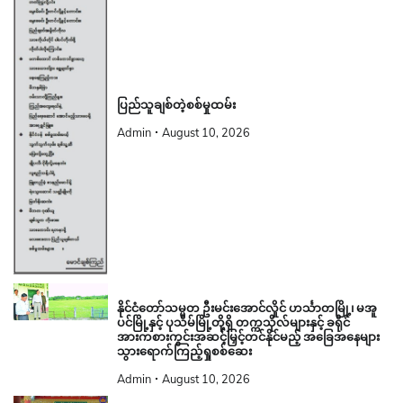
ပြည်သူချစ်တဲ့စစ်မှုထမ်း
Admin
August 10, 2026
နိုင်ငံတော်သမ္မတ ဦးမင်းအောင်လှိုင် ဟင်္သာတမြို့၊ မအူ
ပင်မြို့နှင့် ပုသိမ်မြို့တို့ရှိ တက္ကသိုလ်များနှင့် ခရိုင်
အားကစားကွင်းအဆင့်မြှင့်တင်နိုင်မည့် အခြေအနေများ
သွားရောက်ကြည့်ရှုစစ်ဆေး
Admin
August 10, 2026