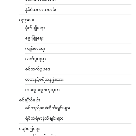
နိုင်ငံတကာသတင်း
ပညာပေး
စိုက်ပျိုးရေး
မွေးမြူရေး
ကျန်းမာရေး
လက်မှုပညာ
စစ်ဘက်ဥပဒေ
လစာနှင့်စရိတ်နှုန်းထား
အထွေထွေဗဟုသုတ
စစ်ချီသီချင်း
စစ်သည်ရေး/ဆိုသီချင်းများ
ရဲစိတ်ရဲမာန်သီချင်းများ
ဖျော်ဖြေရေး