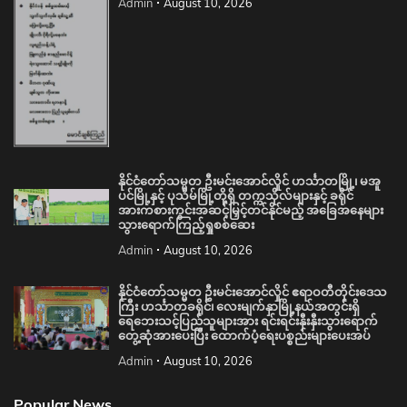
Admin
August 10, 2026
နိုင်ငံတော်သမ္မတ ဦးမင်းအောင်လှိုင် ဟင်္သာတမြို့၊ မအူ
ပင်မြို့နှင့် ပုသိမ်မြို့တို့ရှိ တက္ကသိုလ်များနှင့် ခရိုင်
အားကစားကွင်းအဆင့်မြှင့်တင်နိုင်မည့် အခြေအနေများ
သွားရောက်ကြည့်ရှုစစ်ဆေး
Admin
August 10, 2026
နိုင်ငံတော်သမ္မတ ဦးမင်းအောင်လှိုင် ဧရာဝတီတိုင်းဒေသ
ကြီး ဟင်္သာတခရိုင်၊ လေးမျက်နှာမြို့နယ်အတွင်းရှိ
ရေဘေးသင့်ပြည်သူများအား ရင်းရင်းနှီးနှီးသွားရောက်
တွေ့ဆုံအားပေးပြီး ထောက်ပံ့ရေးပစ္စည်းများပေးအပ်
Admin
August 10, 2026
Popular News