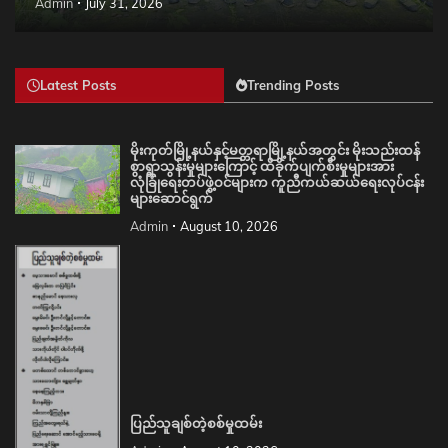
Admin
July 31, 2026
Latest Posts
Trending Posts
မိုးကုတ်မြို့နယ်နှင့်မတ္တရာမြို့နယ်အတွင်း မိုးသည်းထန်
စွာရွာသွန်းမှုများကြောင့် ထိခိုက်ပျက်စီးမှုများအား
လုံခြုံရေးတပ်ဖွဲ့ဝင်များက ကူညီကယ်ဆယ်ရေးလုပ်ငန်း
များဆောင်ရွက်
Admin
August 10, 2026
ပြည်သူချစ်တဲ့စစ်မှုထမ်း