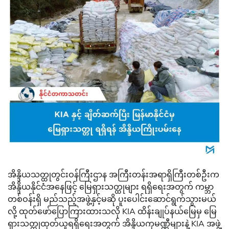
အိန္ဒိယသတ္ထုတွင်းဝန်ကြီးဌာန အကြီးတန်းအရာရှိကြီးတစ်ဦးက
အိန္ဒိယနိုင်ငံအနေဖြင့် မြေရှားသတ္ထုများ ရရှိရေးအတွက် ကမ္ဘာ
တစ်ဝန်းရှိ မည်သည့်အဖွဲ့နှင့်မဆို ပူးပေါင်းဆောင်ရွက်သွားမယ်
လို့ ထုတ်ဖော်ပြောကြားထားသလို KIA ထိန်းချုပ်နယ်မြေမှ မြေ
ရှားသတ္ထုထုတ်ယူရရှိရေးအတွက် အိန္ဒိယကုမဏ္ဏီများနဲ့ KIA အဖွဲ့