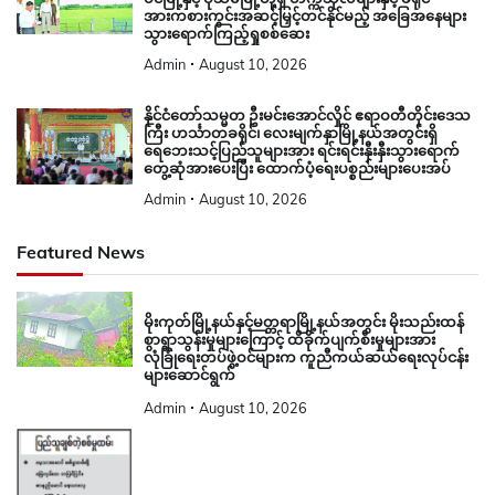
အားကစားကွင်းအဆင့်မြှင့်တင်နိုင်မည့် အခြေအနေများ
သွားရောက်ကြည့်ရှုစစ်ဆေး
Admin
August 10, 2026
နိုင်ငံတော်သမ္မတ ဦးမင်းအောင်လှိုင် ဧရာဝတီတိုင်းဒေသ
ကြီး ဟင်္သာတခရိုင်၊ လေးမျက်နှာမြို့နယ်အတွင်းရှိ
ရေဘေးသင့်ပြည်သူများအား ရင်းရင်းနှီးနှီးသွားရောက်
တွေ့ဆုံအားပေးပြီး ထောက်ပံ့ရေးပစ္စည်းများပေးအပ်
Admin
August 10, 2026
Featured News
မိုးကုတ်မြို့နယ်နှင့်မတ္တရာမြို့နယ်အတွင်း မိုးသည်းထန်
စွာရွာသွန်းမှုများကြောင့် ထိခိုက်ပျက်စီးမှုများအား
လုံခြုံရေးတပ်ဖွဲ့ဝင်များက ကူညီကယ်ဆယ်ရေးလုပ်ငန်း
များဆောင်ရွက်
Admin
August 10, 2026