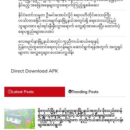
နိုင်မည့် အခြေအနေများသွားရောက်ကြည့်ရှုစစ်ဆေး
နိုင်ငံတော်သမ္မတ ဦးမင်းအောင်လှိုင် ဧရာဝတီတိုင်းဒေသကြီး
ဟင်္သာတခရိုင်၊ လေးမျက်နှာမြို့နယ်အတွင်းရှိ ရေဘေးသင့်ပြည်
သူများအား ရင်းရင်းနှီးနှီးသွားရောက် တွေ့ဆုံအားပေးပြီး ထောက်ပံ့
ရေးပစ္စည်းများပေးအပ်
လေးမျက်နှာမြို့နယ်အတွင်း ကူညီကယ်ဆယ်ရေးနှင့်
ပြန်လည်ထူထောင်ရေးလုပ်ငန်းများ ဆောင်ရွက်ရန်အတွက် အလှူရှင်
များက အလှူငွေများ ပေးအပ်လှူဒါန်း
Direct Download APK
Latest Posts
Trending Posts
မိုးကုတ်မြို့နယ်နှင့်မတ္တရာမြို့နယ်အတွင်း မိုးသည်းထန်
စွာရွာသွန်းမှုများကြောင့် ထိခိုက်ပျက်စီးမှုများအား
လုံခြုံရေးတပ်ဖွဲ့ဝင်များက ကူညီကယ်ဆယ်ရေးလုပ်ငန်း
များဆောင်ရွက်