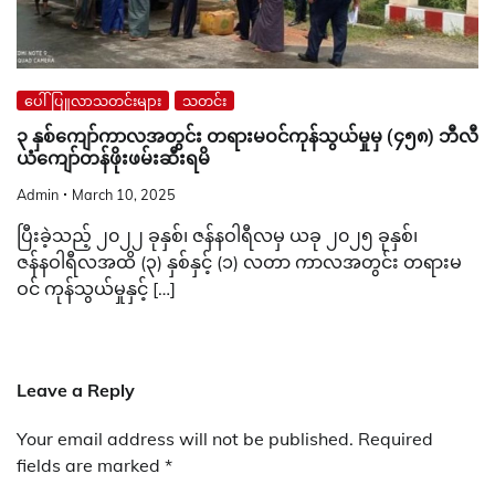
ပေါ်ပြူလာသတင်းများ
သတင်း
၃ နှစ်ကျော်ကာလအတွင်း တရားမဝင်ကုန်သွယ်မှုမှ (၄၅၈) ဘီလီ
ယံကျော်တန်ဖိုးဖမ်းဆီးရမိ
Admin
March 10, 2025
ပြီးခဲ့သည့် ၂၀၂၂ ခုနှစ်၊ ဇန်နဝါရီလမှ ယခု ၂၀၂၅ ခုနှစ်၊
ဇန်နဝါရီလအထိ (၃) နှစ်နှင့် (၁) လတာ ကာလအတွင်း တရားမ
ဝင် ကုန်သွယ်မှုနှင့် […]
Leave a Reply
Your email address will not be published.
Required
fields are marked
*