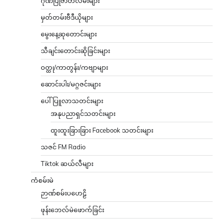
ဂုဏ်ပြုဇာတ်လမ်းများ
မှတ်တမ်းဗီဒီယိုများ
မွေးနေ့ဆုတောင်းများ
သီချင်းတောင်းဆိုခြင်းများ
ဝတ္ထု/ကာတွန်း/ကဗျာများ
ဆောင်းပါး/မဂ္ဂဇင်းများ
ပေါ်ပြူလာသတင်းများ
အနုပညာရှင်သတင်းများ
ထူးထူးခြားခြား Facebook သတင်းများ
သဇင် FM Radio
Tiktok ဆယ်လီများ
ကံစမ်းမဲ
ဉာဏ်စမ်းပဟေဠိ
ဖုန်းဘေလ်မဲဖောက်ခြင်း