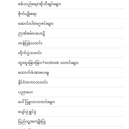
စစ်သည်ရေး/ဆိုသီချင်းများ
စိုက်ပျိုးရေး
ဆောင်းပါး/မဂ္ဂဇင်းများ
ဉာဏ်စမ်းပဟေဠိ
တန်ပြန်သတင်း
တိုက်ပွဲသတင်း
ထူးထူးခြားခြား Facebook သတင်းများ
ထောက်ခံအားပေးမှု
နိုင်ငံတကာသတင်း
ပညာပေး
ပေါ်ပြူလာသတင်းများ
ပျော်ပွဲရွှင်ပွဲ
ပြည်သူ့အကျိုးပြု