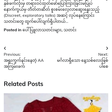
နှစ်ဖက်လုံးမှ တရားဝင်ထုတ်ဖော်ပြောကြားခြင်းမပြုပဲ
နောက်ကွယ်မှ တိတ်တဆိတ် စူးစမ်းလေ့လာဆွေးနွေးသည့်
(Discreet, exploratory talks) အဆင့် လုပ်နေကြောင်း
သတင်းတွေ ထွက်ပေါ်လျက်ရှိပါတယ်…
Posted in
ပေါ်ပြူလာသတင်းများ
,
သတင်း
Post
Previous:
Next:
navigation
အရူးကွက်နင်းနေတဲ့ AA
မင်္ဂလာရှိသော နေ့သစ်လေးဖြစ်
အကြမ်းဖက်
ပါစေ
Related Posts