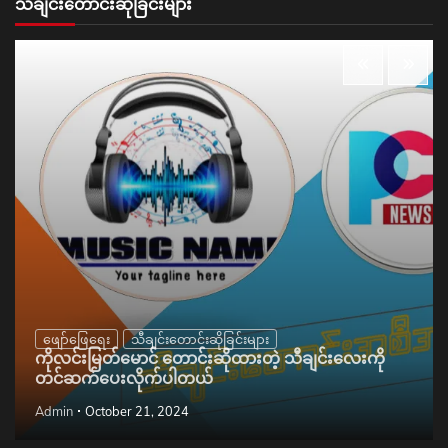
သီချင်းတောင်းဆိုခြင်းများ
ဖျော်ဖြေရေး
သီချင်းတောင်းဆိုခြင်းများ
ကိုလင်းမြတ်မောင် တောင်းဆိုထားတဲ့ သီချင်းလေးကို
တင်ဆက်ပေးလိုက်ပါတယ်
Admin
October 21, 2024