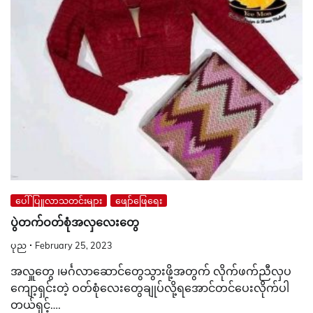
ပေါ်ပြူလာသတင်းများ
ဖျော်ဖြေရေး
ပွဲတက်ဝတ်စုံအလှလေးတွေ
ပုည
February 25, 2023
အလှူတွေ ၊မင်္ဂလာဆောင်တွေသွားဖို့အတွက် လိုက်ဖက်ညီလှပ
ကျော့ရှင်းတဲ့ ဝတ်စုံလေးတွေချုပ်လို့ရအောင်တင်ပေးလိုက်ပါ
တယ်ရှင့်….