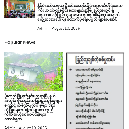
နိုင်ငံတော်သမ္မတ ဦးမင်းအောင်လှိုင် ဧရာဝတီတိုင်းဒေသ
ကြီး ဟင်္သာတခရိုင်၊ လေးမျက်နှာမြို့နယ်အတွင်းရှိ
ရေဘေးသင့်ပြည်သူများအား ရင်းရင်းနှီးနှီးသွားရောက်
တွေ့ဆုံအားပေးပြီး ထောက်ပံ့ရေးပစ္စည်းများပေးအပ်
Admin
August 10, 2026
Popular News
မိုးကုတ်မြို့နယ်နှင့်မတ္တရာမြို့နယ်
အတွင်း မိုးသည်းထန်စွာရွာသွန်းမှုများ
ကြောင့် ထိခိုက်ပျက်စီးမှုများအား
လုံခြုံရေးတပ်ဖွဲ့ဝင်များက ကူညီ
ကယ်ဆယ်ရေးလုပ်ငန်းများ
ဆောင်ရွက်
Admin
August 10, 2026