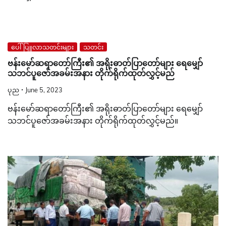
ပေါ်ပြူလာသတင်းများ
သတင်း
ဗန်းမော်ဆရာတော်ကြီး၏ အရိုးဓာတ်ပြာတော်များ ရေမျှော်
သဘင်ပူဇော်အခမ်းအနား တိုက်ရိုက်ထုတ်လွှင့်မည်
ပုည
June 5, 2023
ဗန်းမော်ဆရာတော်ကြီး၏ အရိုးဓာတ်ပြာတော်များ ရေမျှော်
သဘင်ပူဇော်အခမ်းအနား တိုက်ရိုက်ထုတ်လွှင့်မည်။