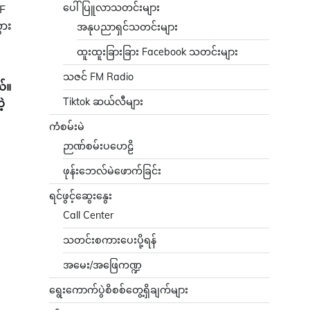
ပေါ်ပြူလာသတင်းများ
F
ွား
အနုပညာရှင်သတင်းများ
ထူးထူးခြားခြား Facebook သတင်းများ
သဇင် FM Radio
ယ်။
Tiktok ဆယ်လီများ
့
ကံစမ်းမဲ
ဉာဏ်စမ်းပဟေဠိ
ဖုန်းဘေလ်မဲဖောက်ခြင်း
ရင်ဖွင့်ဆွေးနွေး
Call Center
သတင်းစကားပေးပို့ရန်
အမေး/အဖြေကဏ္ဍ
ရွေးကောက်ပွဲစိစစ်တွေ့ရှိချက်များ