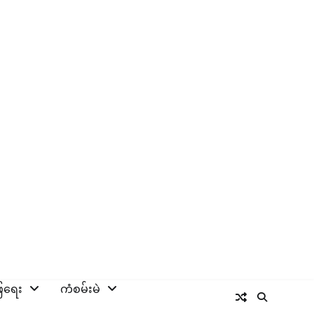
ြေရေး
ကံစမ်းမဲ