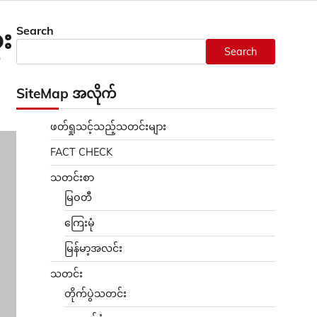
Search
ံး
Search
SiteMap အလိုက်
ဖတ်ရှုသင့်သည့်သတင်းများ
FACT CHECK
သတင်းစာ
မြဝတီ
ကြေးမုံ
မြန်မာ့အလင်း
သတင်း
တိုက်ပွဲသတင်း