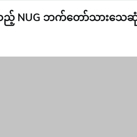
ှိရသည့် NUG ဘက်တော်သားသေဆု