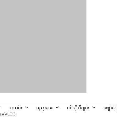
သတင်း
ပညာပေး
စစ်ချီသီချင်း
ဖျော်ဖ
ိုမေVLOG