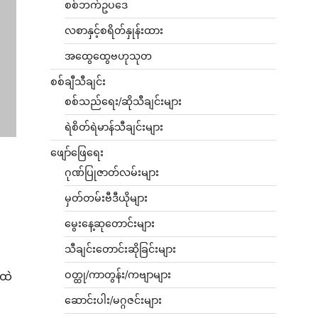
စစ်ဘက်ဥပဒေ
လစာနှင့်စရိတ်နှုန်းထား
အထွေထွေဗဟုသုတ
စစ်ချီသီချင်း
စစ်သည်ရေး/ဆိုသီချင်းများ
ရဲစိတ်ရဲမာန်သီချင်းများ
ဖျော်ဖြေရေး
ဂုဏ်ပြုဇာတ်လမ်းများ
မှတ်တမ်းဗီဒီယိုများ
မွေးနေ့ဆုတောင်းများ
သီချင်းတောင်းဆိုခြင်းများ
ဝတ္ထု/ကာတွန်း/ကဗျာများ
်ထဲ
ဆောင်းပါး/မဂ္ဂဇင်းများ