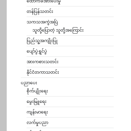
ထောက်ခံအားပေးမှု
တန်ပြန်သတင်း
သကသအကွဲအပြဲ
သူတို့ပြောတဲ့ သူတို့အကြောင်း
ပြည်သူ့အကျိုးပြု
ပျော်ပွဲရွှင်ပွဲ
အားကစားသတင်း
နိုင်ငံတကာသတင်း
ပညာပေး
စိုက်ပျိုးရေး
မွေးမြူရေး
ကျန်းမာရေး
လက်မှုပညာ