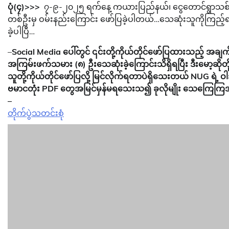
ပုံ(၄)>>>
၇-၉-၂၀၂၅ ရက်နေ့ ကယားပြည်နယ်၊ ငွေတောင်ရွာသစ်တို
တစ်ဦးမှ ဝမ်းနည်းကြောင်း ဖော်ပြခဲ့ပါတယ်…သေဆုံးသူကိုကြည့
ခဲ့ပါပြီ…
–
Social Media ပေါ်တွင် ၎င်းတို့ကိုယ်တိုင်ဖော်ပြထားသည့
အကြမ်းဖက်သမား (၈) ဦးသေဆုံးခဲ့ကြောင်းသိရှိရပြီး ဒီးမော့ဆိုတိ
သူတို့ကိုယ်တိုင်ဖော်ပြလို့ မြင်လိုက်ရတာပဲရှိသေးတယ် NUG ရဲ့ ဝ
ဗမာငတုံး PDF တွေအမြင်မှန်မရသေးသ၍ ခုလိုမျိုး သေကြေကြအ
–
တိုက်ပွဲသတင်းစုံ