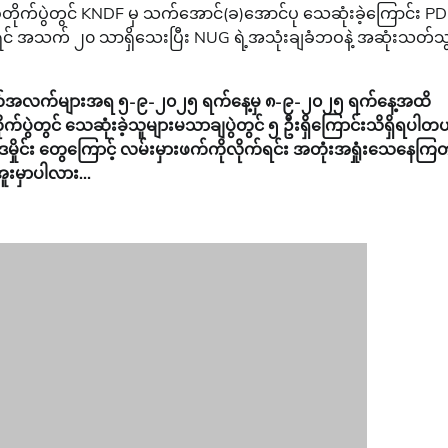
က်ပွဲတွင် KNDF မှ သက်အောင်(ခ)အောင်ပု သေဆုံးခဲ့ကြောင်း PD
်ရင် အသက် ၂၀ သာရှိသေးပြီး NUG ရဲ့အသုံးချခံဘဝနဲ့ အဆုံးသတ်သ
် အချက်အလက်များအရ ၅-၉-၂၀၂၅ ရက်နေ့မှ ၈-၉-၂၀၂၅ ရက်နေ့အထိ
ုက်ပွဲတွင် သေဆုံးခဲ့သူများမသာချပွဲတွင် ၅ ဦးရှိကြောင်းသိရှိရပါတ
ါဒမှိုင်း တွေကြောင့် လမ်းမှားဖက်ကိုလိုက်ရင်း အတုံးအရှုံးသေနေကြတဲ
ူးမှာပါလား…