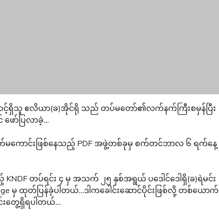
င့်ရှိသူ ဧလိယာ(ခ)အိုင်ရို သည် တပ်မတော်၏လက်နက်ကြီးစမှန်ပြီး
 ဖော်ပြလာခဲ့…
စိတ်မကောင်းဖြစ်နေသည့် PDF အဖွဲ့တစ်ခုမှ စက်တင်ဘာလ ၆ ရက်နေ့
့် KNDF တပ်ရင်း ၄ မှ အသက် ၂၅ နှစ်အရွယ် ပဒေါင်ဒေါရှိ(ခ)ရဲမင်း
e မှ ထုတ်ပြန်ခဲ့ပါတယ်…ဒါကခေါင်းဆောင်ပိုင်းဖြစ်လို့ တစ်ယောက
်းတွေ့ရှိရပါတယ်…