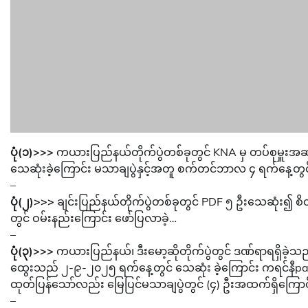
ပုံ(၁)>>>
ကယားပြည်နယ်တိုက်ပွဲတစ်ခုတွင် KNA မှ တပ်စုမှူးအဆ
သေဆုံးခဲ့ကြောင်း မသာချပွဲနှင့်အတူ စက်တင်ဘာလ ၄ ရက်နေ့တွင်
–
ပုံ(၂)>>>
ချင်းပြည်နယ်တိုက်ပွဲတစ်ခုတွင် PDF ၅ ဦးသေဆုံး၍ 
တွင် ဝမ်းနည်းကြောင်း ဖော်ပြလာခဲ့…
–
ပုံ(၃)>>>
ကယားပြည်နယ်၊ ဒီးမော့ဆိုတိုက်ပွဲတွင် ဒဏ်ရာရရှိခဲ့သည
ထွေးသည် ၂-၉-၂၀၂၅ ရက်နေ့တွင် သေဆုံး ခဲ့ကြောင်း ကရင်နီpag
ထုတ်ပြန်သော်လည်း မြေပြင်မသာချပွဲတွင် (၄) ဦးအထက်ရှိကြောင
–