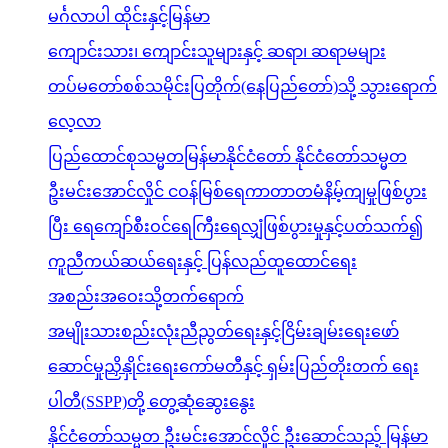
မင်္ဂလာပါ ထိုင်းနှင့်မြန်မာ
ကျောင်းသား၊ ကျောင်းသူများနှင့် ဆရာ၊ ဆရာမများ
တပ်မတော်စစ်သမိုင်းပြတိုက်(နေပြည်တော်)သို့ သွားရောက်
လေ့လာ
ပြည်ထောင်စုသမ္မတမြန်မာနိုင်ငံတော် နိုင်ငံတော်သမ္မတ
ဦးမင်းအောင်လှိုင် ငဝန်မြစ်ရေကာတာတမံနိမ့်ကျမှုဖြစ်ပွား
ပြီး ရေကျော်စီးဝင်ရေကြီးရေလျှံဖြစ်ပွားမှုနှင့်ပတ်သက်၍
ကူညီကယ်ဆယ်ရေးနှင့် ပြန်လည်ထူထောင်ရေး
အစည်းအဝေးသို့တက်ရောက်
အမျိုးသားစည်းလုံးညီညွတ်ရေးနှင့်ငြိမ်းချမ်းရေးဖော်
ဆောင်မှုညှိနှိုင်းရေးကော်မတီနှင့် ရှမ်းပြည်တိုးတက် ရေး
ပါတီ(SSPP)တို့ တွေ့ဆုံဆွေးနွေး
နိုင်ငံတော်သမ္မတ ဦးမင်းအောင်လှိုင် ဦးဆောင်သည့် မြန်မာ