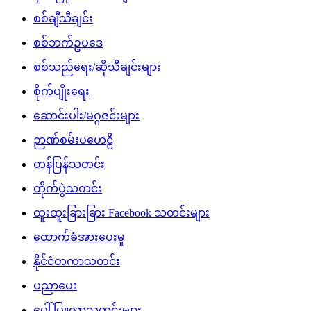
စစ်ချီသီချင်း
စစ်ဘက်ဥပဒေ
စစ်သည်ရေး/ဆိုသီချင်းများ
စိုက်ပျိုးရေး
ဆောင်းပါး/မဂ္ဂဇင်းများ
ဉာဏ်စမ်းပဟေဠိ
တန်ပြန်သတင်း
တိုက်ပွဲသတင်း
ထူးထူးခြားခြား Facebook သတင်းများ
ထောက်ခံအားပေးမှု
နိုင်ငံတကာသတင်း
ပညာပေး
ပေါ်ပြူလာသတင်းများ