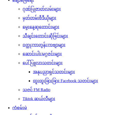
ဂုဏ်ပြုဇာတ်လမ်းများ
မှတ်တမ်းဗီဒီယိုများ
မွေးနေ့ဆုတောင်းများ
သီချင်းတောင်းဆိုခြင်းများ
ဝတ္ထု/ကာတွန်း/ကဗျာများ
ဆောင်းပါး/မဂ္ဂဇင်းများ
ပေါ်ပြူလာသတင်းများ
အနုပညာရှင်သတင်းများ
ထူးထူးခြားခြား Facebook သတင်းများ
သဇင် FM Radio
Tiktok ဆယ်လီများ
ကံစမ်းမဲ