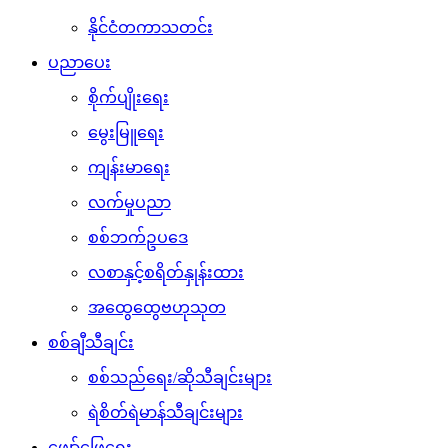
နိုင်ငံတကာသတင်း
ပညာပေး
စိုက်ပျိုးရေး
မွေးမြူရေး
ကျန်းမာရေး
လက်မှုပညာ
စစ်ဘက်ဥပဒေ
လစာနှင့်စရိတ်နှုန်းထား
အထွေထွေဗဟုသုတ
စစ်ချီသီချင်း
စစ်သည်ရေး/ဆိုသီချင်းများ
ရဲစိတ်ရဲမာန်သီချင်းများ
ဖျော်ဖြေရေး