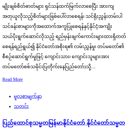
မျိုးချစ်စိတ်ဓာတ်များ ရှင်သန်ထက်မြက်လာစေပြီး အားကျ
အတုယူလိုသည့်စိတ်များဖြစ်ပေါ်လာစေရန်၊ သင်ရိုးညွှန်းတမ်းပါ
သင်ခန်းစာများကိုအထောက်အကူပြုစေရန်နှင့်နိုင်ငံ့အကျိုး
သယ်ပိုးရွက်ဆောင်လိုသည့် ရည်မှန်းချက်ကောင်းများထားရှိတတ်
စေရန်ရည်ရွယ်၍ နိုင်ငံတော်အစိုးရ၏ လမ်းညွှန်မှု၊ တပ်မတော်၏
စီစဉ်ဆောင်ရွက်မှုဖြင့် ကျောင်းသား၊ ကျောင်းသူများအား
တပ်မတော်စစ်သမိုင်းပြတိုက်(နေပြည်တော်)သို့…
Read More
မူလစာမျက်နှာ
သတင်း
ပြည်ထောင်စုသမ္မတမြန်မာနိုင်ငံတော် နိုင်ငံတော်သမ္မတ