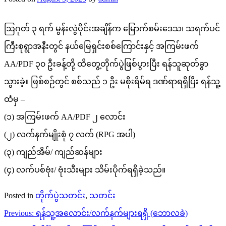
ဩဂုတ် ၃ ရက် မွန်းလွဲပိုင်းအချိန်က မြောက်စမ်းဒေသ၊ သရက်ပင်
ကြီးစုရွာအနီးတွင် နယ်မြေရှင်းစစ်ကြောင်းနှင့် အကြမ်းဖက်
AA/PDF ၃၀ ဦးခန့်တို့ ထိတွေ့တိုက်ပွဲဖြစ်ပွားပြီး ရန်သူဆုတ်ခွာ
သွားခဲ့။ ဖြစ်စဉ်တွင် စစ်သည် ၁ ဦး မစိုးရိမ်ရ ဒဏ်ရာရရှိပြီး ရန်သူ့
ထံမှ –
(၁) အကြမ်းဖက် AA/PDF ၂ လောင်း
(၂) လက်နက်မျိုးစုံ ၇ လက် (RPG အပါ)
(၃) ကျည်အိမ်/ ကျည်ဆန်များ
(၄) လက်ပစ်ဗုံး/ ဗုံးသီးများ သိမ်းပိုက်ရရှိခဲ့သည်။
Posted in
တိုက်ပွဲသတင်း
,
သတင်း
Post
Previous:
ရန်သူ့အလောင်း/လက်နက်များရရှိ (ဘောလခဲ)
navigation