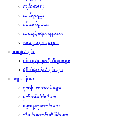
ကျန်းမာရေး
လက်မှုပညာ
စစ်ဘက်ဥပဒေ
လစာနှင့်စရိတ်နှုန်းထား
အထွေထွေဗဟုသုတ
စစ်ချီသီချင်း
စစ်သည်ရေး/ဆိုသီချင်းများ
ရဲစိတ်ရဲမာန်သီချင်းများ
ဖျော်ဖြေရေး
ဂုဏ်ပြုဇာတ်လမ်းများ
မှတ်တမ်းဗီဒီယိုများ
မွေးနေ့ဆုတောင်းများ
သီချင်းတောင်းဆိုခြင်းများ