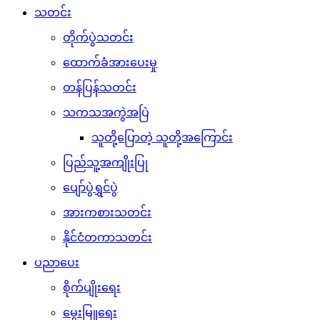
သတင်း
တိုက်ပွဲသတင်း
ထောက်ခံအားပေးမှု
တန်ပြန်သတင်း
သကသအကွဲအပြဲ
သူတို့ပြောတဲ့ သူတို့အကြောင်း
ပြည်သူ့အကျိုးပြု
ပျော်ပွဲရွှင်ပွဲ
အားကစားသတင်း
နိုင်ငံတကာသတင်း
ပညာပေး
စိုက်ပျိုးရေး
မွေးမြူရေး