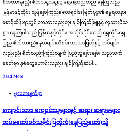
စိတ်ထားနူးညံ့၊ စိတ်သန့်သန့်နှင့် ခန့်ခန့်ထည်ထည် နေကြသည်
မြန်မာနှင့်ထိုင်း လွန်ချစ်ကြည်။ ထေရဝါဒ၊ မြတ်ဗုဒ္ဓ၏ ဓမ္မရတနာ၊
စောင့်ထိန်းရာတွင် ဘာသာလည်းတူ၊ ချစ်ကြည်ဖြူနှင့် လူသားပီသ
စွာ၊ နေကြပါသည် မြန်မာနှင့်ထိုင်း၊ အသိုင်းဝိုင်းသည် ရွှေတိုင်းရွှေ
ပြည် စိတ်ထားညီ။ နယ်ချင်းထိစပ်၊ ဘာသာမြတ်နှင့် တပ်ချင်း
လည်းညီ၊ စိတ်လည်းကြည်လျက် ပြည်သူချင်းချစ်၊ သည်ဘက်
ခေတ်မှာ နှစ်တွေဟောင်းလည်း၊ ချစ်ကြည်ဆဲပါ…
Read More
မူလစာမျက်နှာ
ကျောင်းသား၊ ကျောင်းသူများနှင့် ဆရာ၊ ဆရာမများ
တပ်မတော်စစ်သမိုင်းပြတိုက်(နေပြည်တော်)သို့