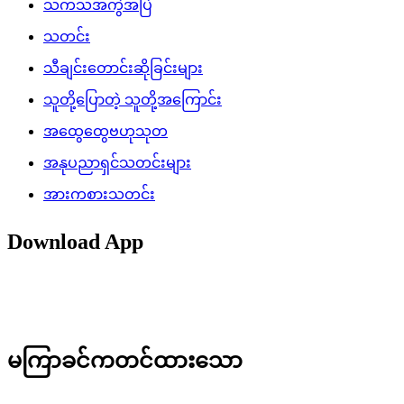
သကသအကွဲအပြဲ
သတင်း
သီချင်းတောင်းဆိုခြင်းများ
သူတို့ပြောတဲ့ သူတို့အကြောင်း
အထွေထွေဗဟုသုတ
အနုပညာရှင်သတင်းများ
အားကစားသတင်း
Download App
မကြာခင်ကတင်ထားသော