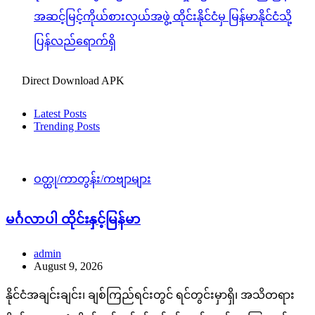
အဆင့်မြင့်ကိုယ်စားလှယ်အဖွဲ့ ထိုင်းနိုင်ငံမှ မြန်မာနိုင်ငံသို့
ပြန်လည်ရောက်ရှိ
Direct Download APK
Latest Posts
Trending Posts
ဝတ္ထု/ကာတွန်း/ကဗျာများ
မင်္ဂလာပါ ထိုင်းနှင့်မြန်မာ
admin
August 9, 2026
နိုင်ငံအချင်းချင်း၊ ချစ်ကြည်ရင်းတွင် ရင်တွင်းမှာရှိ၊ အသိတရား