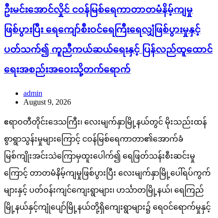
ဦးမင်းအောင်လှိုင် ငဝန်မြစ်ရေကာတာတမံနိမ့်ကျမှု
ဖြစ်ပွားပြီး ရေကျော်စီးဝင်ရေကြီးရေလျှံဖြစ်ပွားမှုနှင့်
ပတ်သက်၍ ကူညီကယ်ဆယ်ရေးနှင့် ပြန်လည်ထူထောင်
ရေးအစည်းအဝေးသို့တက်ရောက်
admin
August 9, 2026
ဧရာဝတီတိုင်းဒေသကြီး၊ လေးမျက်နှာမြို့နယ်တွင် မိုးသည်းထန်
စွာရွာသွန်းမှုများကြောင့် ငဝန်မြစ်ရေကာတာ၏အောက်ခံ
မြစ်ကျိုးအင်းသဲကြောမှထူးပေါက်၍ ရေဖြတ်သန်းစီးဆင်းမှု
ကြောင့် တာတမံနိမ့်ကျမှုဖြစ်ပွားပြီး လေးမျက်နှာမြို့ပေါ်ရပ်ကွက်
များနှင့် ပတ်ဝန်းကျင်ကျေးရွာများ၊ ဟင်္သာတမြို့နယ်၊ ရေကြည်
မြို့နယ်နှင့်ကျုံပျော်မြို့နယ်တို့ရှိကျေးရွာများ၌ ရေဝင်ရောက်မှုနှင့်