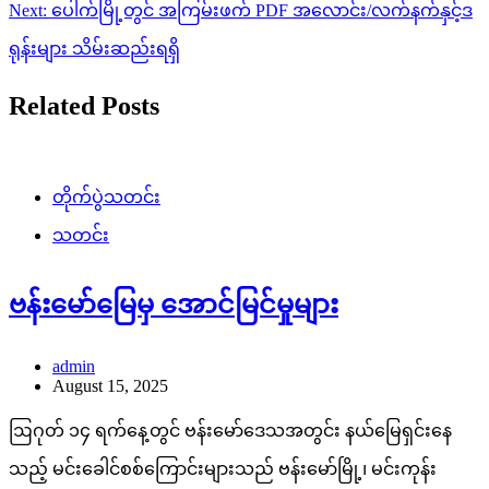
Next:
ပေါက်မြို့တွင် အကြမ်းဖက် PDF အလောင်း/လက်နက်နှင့်ဒ
ရုန်းများ သိမ်းဆည်းရရှိ
Related Posts
တိုက်ပွဲသတင်း
သတင်း
ဗန်းမော်မြေမှ အောင်မြင်မှုများ
admin
August 15, 2025
ဩဂုတ် ၁၄ ရက်နေ့တွင် ဗန်းမော်ဒေသအတွင်း နယ်မြေရှင်းနေ
သည့် မင်းခေါင်စစ်ကြောင်းများသည် ဗန်းမော်မြို့၊ မင်းကုန်း