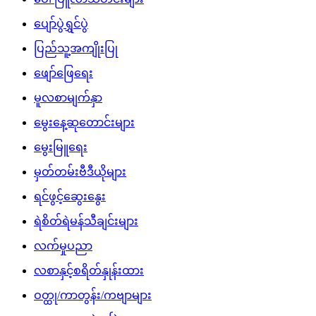
ပျော်ပွဲရွှင်ပွဲ
ပြည်သူ့အကျိုးပြု
ဖျော်ဖြေရေး
မူလစာမျက်နှာ
မွေးနေ့ဆုတောင်းများ
မွေးမြူရေး
မှတ်တမ်းဗီဒီယိုများ
ရင်ဖွင့်ဆွေးနွေး
ရဲစိတ်ရဲမန်သီချင်းများ
လက်မှုပညာ
လစာနှင့်စရိတ်နှုန်းထား
ဝတ္ထု/ကာတွန်း/ကဗျာများ