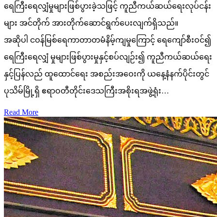
ရေကြီးရေလျှံမှုများဖြစ်ပွားခဲ့သဖြင့် ကူညီကယ်ဆယ်ရေးလုပ်ငန်း
များ အင်တိုက် အားတိုက်ဆောင်ရွက်ပေးလျက်ရှိသည်။
အဆိုပါ ငဝန်မြစ်ရေကာတာတမံနိမ့်ကျမှုကြောင့် ရေကျော်စီးဝင်၍
ရေကြီးရေလျှံ မှုများဖြစ်ပွားမှုနှင့်စပ်လျဉ်း၍ ကူညီကယ်ဆယ်ရေး
နှင့်ပြန်လည် ထူထောင်ရေး အစည်းအဝေးကို ယနေ့နံနက်ပိုင်းတွင်
ပုသိမ်မြို့ရှိ ဧရာဝတီတိုင်းဒေသကြီးအစိုးရအဖွဲ့ရုံး…
Read More