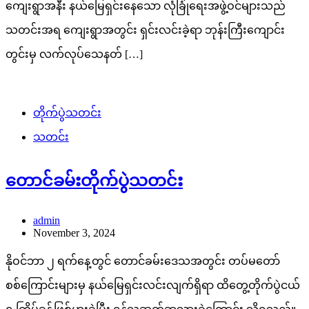
ကျေးရွာအနီး နယ်မြေရှင်းနေသော လုံခြုံရေးအဖွဲ့ဝင်များသည်
သတင်းအရ ကျေးရွာအတွင်း ရှင်းလင်းခဲ့ရာ ဘုန်းကြီးကျောင်း
တွင်းမှ လက်လုပ်သေနတ် […]
တိုက်ပွဲသတင်း
သတင်း
တောင်ခမ်းတိုက်ပွဲသတင်း
admin
November 3, 2024
နိုဝင်ဘာ ၂ ရက်နေ့တွင် တောင်ခမ်းဒေသအတွင်း တပ်မတော်
စစ်ကြောင်းများမှ နယ်မြေရှင်းလင်းလျက်ရှိရာ ထိတွေ့တိုက်ပွဲငယ်