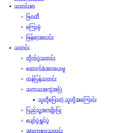
သတင်းစာ
မြဝတီ
ကြေးမုံ
မြန်မာ့အလင်း
သတင်း
တိုက်ပွဲသတင်း
ထောက်ခံအားပေးမှု
တန်ပြန်သတင်း
သကသအကွဲအပြဲ
သူတို့ပြောတဲ့ သူတို့အကြောင်း
ပြည်သူ့အကျိုးပြု
ပျော်ပွဲရွှင်ပွဲ
အားကစားသတင်း