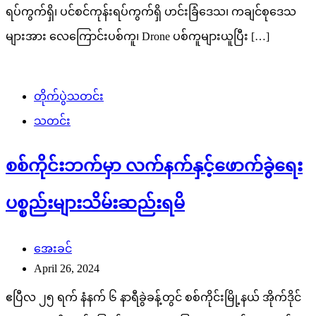
ရပ်ကွက်ရှိ၊ ပင်စင်ကုန်းရပ်ကွက်ရှိ ဟင်းခြံဒေသ၊ ကချင်စုဒေသ
များအား လေကြောင်းပစ်ကူ၊ Drone ပစ်ကူများယူပြီး […]
တိုက်ပွဲသတင်း
သတင်း
စစ်ကိုင်းဘက်မှာ လက်နက်နှင့်ဖောက်ခွဲရေး
ပစ္စည်းများသိမ်းဆည်းရမိ
အေးခင်
April 26, 2024
ဧပြီလ ၂၅ ရက် နံနက် ၆ နာရီခွဲခန့်တွင် စစ်ကိုင်းမြို့နယ် အိုက်ဒိုင်