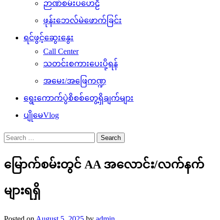
ဉာဏ်စမ်းပဟေဠိ
ဖုန်းဘေလ်မဲဖောက်ခြင်း
ရင်ဖွင့်ဆွေးနွေး
Call Center
သတင်းစကားပေးပို့ရန်
အမေး/အဖြေကဏ္ဍ
ရွေးကောက်ပွဲစိစစ်တွေ့ရှိချက်များ
ပျိုမေVlog
Search
for:
မြောက်စမ်းတွင် AA အလောင်း/လက်နက်
များရရှိ
Posted on
August 5, 2025
by
admin