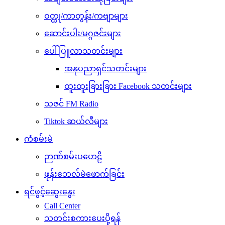
ဝတ္ထု/ကာတွန်း/ကဗျာများ
ဆောင်းပါး/မဂ္ဂဇင်းများ
ပေါ်ပြူလာသတင်းများ
အနုပညာရှင်သတင်းများ
ထူးထူးခြားခြား Facebook သတင်းများ
သဇင် FM Radio
Tiktok ဆယ်လီများ
ကံစမ်းမဲ
ဉာဏ်စမ်းပဟေဠိ
ဖုန်းဘေလ်မဲဖောက်ခြင်း
ရင်ဖွင့်ဆွေးနွေး
Call Center
သတင်းစကားပေးပို့ရန်