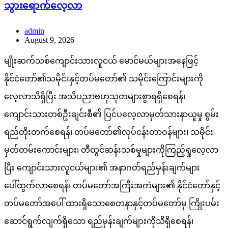
သွားရောက်လေ့လာ
admin
August 9, 2026
မျိုးဆက်သစ်ကျောင်းသားလူငယ် မောင်မယ်များအနေဖြင့်
နိုင်ငံတော်၏သမိုင်းနှင့်တပ်မတော်၏ သမိုင်းကြောင်းများကို
လေ့လာသိရှိပြီး အသိပညာဗဟုသုတများစွာရရှိစေရန်၊
ကျောင်းသားတစ်ဦးချင်းစီ၏ ပြင်ပလေ့လာမှတ်သားနာယူမှု စွမ်း
ရည်တိုးတက်စေရန်၊ တပ်မတော်၏လုပ်ငန်းတာဝန်များ၊ သမိုင်း
မှတ်တမ်းကောင်းများ၊ တီထွင်ဆန်းသစ်မှုများကိုကြည့်ရှုလေ့လာ
ပြီး ကျောင်းသားလူငယ်များ၏ အနာဂတ်ရည်မှန်းချက်များ
ပေါ်ထွက်လာစေရန်၊ တပ်မတော်အကြီးအကဲများ၏ နိုင်ငံတော်နှင့်
တပ်မတော်အပေါ် ထားရှိသောစေတနာနှင့်တပ်မတော်မှ ကြိုးပမ်း
ဆောင်ရွက်လျက်ရှိသော ရည်မှန်းချက်များကိုသိရှိစေရန်၊