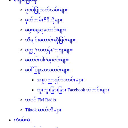
ဂုဏ်ပြုဇာတ်လမ်းများ
မှတ်တမ်းဗီဒီယိုများ
မွေးနေ့ဆုတောင်းများ
သီချင်းတောင်းဆိုခြင်းများ
ဝတ္ထု/ကာတွန်း/ကဗျာများ
ဆောင်းပါး/မဂ္ဂဇင်းများ
ပေါ်ပြူလာသတင်းများ
အနုပညာရှင်သတင်းများ
ထူးထူးခြားခြား Facebook သတင်းများ
သဇင် FM Radio
Tiktok ဆယ်လီများ
ကံစမ်းမဲ