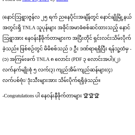
(နောင်ဩရွာ)ဇွန်လ ၂၅ ရက် ညနေပိုင်းအချိန်တွင် နောင်ချိုမြို့နယ်
အတွင်းရှိ TNLA သူပုန်များ အခိုင်အမာခံစစ်ဆင်ထားသည့် နောင်
ဩရွာအား နေဝန်းနီဖိုက်တာများက အပြီးတိုင် ရှင်းလင်းသိမ်းပိုက်
ခဲ့သည်။ ဖြစ်စဉ်တွင် မိမိစစ်သည် ၁ ဦး ဒဏ်ရာရရှိပြီး ရန်သူ့ထံမှ -
(၁) အကြမ်းဖက် TNLA ၈ လောင်း (PDF ၃ လောင်းအပါ)(၂)
လက်နက်မျိုးစုံ ၅ လက်(၃) ကျည်အိမ်/ကျည်ဆန်များ(၄)
လက်ပစ်ဗုံး/ ဒုံးသီးများအား သိမ်းပိုက်ရရှိခဲ့သည်။
-Congratulations ပါ နေဝန်းနီဖိုက်တာများ 🏆🏆🏆