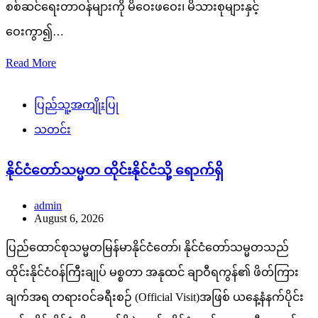
စစ်ဆင်ရေးတာဝန်များကို မိဝေးဖဝေး၊ မိသားစုများနှင့်
ဝေးကွာ၍…
Read More
ပြည်သူ့အကျိုးပြု
သတင်း
နိုင်ငံတော်သမ္မတ ထိုင်းနိုင်ငံသို့ ရောက်ရှိ
admin
August 6, 2026
ပြည်ထောင်စုသမ္မတမြန်မာနိုင်ငံတော်၊ နိုင်ငံတော်သမ္မတသည်
ထိုင်းနိုင်ငံဝန်ကြီးချုပ် မစ္စတာ အနုထင် ချာဝီရကွန်၏ ဖိတ်ကြား
ချက်အရ တရားဝင်ခရီးစဉ် (Official Visit)အဖြစ် ယနေ့နံနက်ပိုင်း