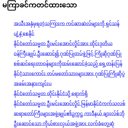
မကြာခင်ကတင်ထားသော
အသီးအနှံမှရတဲ့သကြားက ကင်ဆာဆဲလ်များကို ရှင်သန်
ပျံ့နှံ့စေနိုင်
နိုင်ငံတော်သမ္မတ ဦးမင်းအောင်လှိုင်အား ထိုင်းဒုတိယ
ဝန်ကြီးချုပ် ဦးဆောင်၍ ဂုဏ်ပြုတပ်ဖွဲ့ဖြင့် ကြိုဆိုဂုဏ်ပြု
စစ်ဆင်ရေးတာဝန်များကိုထမ်းဆောင်ခဲ့သည့် ရှေ့တန်းပြန်
နိုင်ငံ့သားကောင်း တပ်မတော်သားများအား ဂုဏ်ပြုကြိုဆိုပွဲ
အခမ်းအနားကျင်းပ
နိုင်ငံတော်သမ္မတ ထိုင်းနိုင်ငံသို့ ရောက်ရှိ
နိုင်ငံတော်သမ္မတ ဦးမင်းအောင်လှိုင် မြန်မာနိုင်ငံကက်သလစ်
ဆရာတော်ကြီးများအဖွဲ့ချုပ်၏ဥက္ကဋ္ဌ ကာဒီနယ် ချားလ်စ်ဘို
ဦးဆောင်သော ကိုယ်စားလှယ်အဖွဲ့အား လက်ခံတွေ့ဆုံ