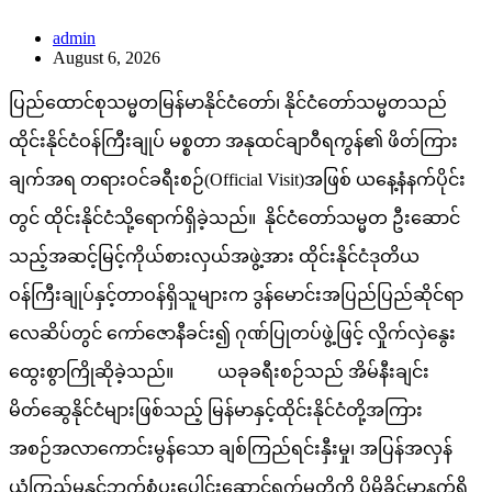
admin
August 6, 2026
ပြည်ထောင်စုသမ္မတမြန်မာနိုင်ငံတော်၊ နိုင်ငံတော်သမ္မတသည်
ထိုင်းနိုင်ငံဝန်ကြီးချုပ် မစ္စတာ အနုထင်ချာဝီရကွန်၏ ဖိတ်ကြား
ချက်အရ တရားဝင်ခရီးစဉ်(Official Visit)အဖြစ် ယနေ့နံနက်ပိုင်း
တွင် ထိုင်းနိုင်ငံသို့ရောက်ရှိခဲ့သည်။ နိုင်ငံတော်သမ္မတ ဦးဆောင်
သည့်အဆင့်မြင့်ကိုယ်စားလှယ်အဖွဲ့အား ထိုင်းနိုင်ငံဒုတိယ
ဝန်ကြီးချုပ်နှင့်တာဝန်ရှိသူများက ဒွန်မောင်းအပြည်ပြည်ဆိုင်ရာ
လေဆိပ်တွင် ကော်ဇောနီခင်း၍ ဂုဏ်ပြုတပ်ဖွဲ့ဖြင့် လှိုက်လှဲနွေး
ထွေးစွာကြိုဆိုခဲ့သည်။ ယခုခရီးစဉ်သည် အိမ်နီးချင်း
မိတ်ဆွေနိုင်ငံများဖြစ်သည့် မြန်မာနှင့်ထိုင်းနိုင်ငံတို့အကြား
အစဉ်အလာကောင်းမွန်သော ချစ်ကြည်ရင်းနှီးမှု၊ အပြန်အလှန်
ယုံကြည်မှုနှင့်ဘက်စုံပူးပေါင်းဆောင်ရွက်မှုတို့ကို ပိုမိုခိုင်မာနက်ရှိ