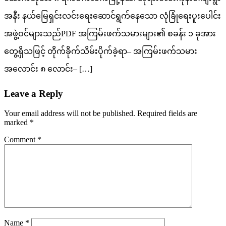
အနီး နယ်မြေရှင်းလင်းရေးဆောင်ရွက်နေသော လုံခြုံရေးပူးပေါင်း
အဖွဲ့ဝင်များသည်PDF အကြမ်းဖက်သမားများ၏ စခန်း ၁ ခုအား
တွေ့ရှိသဖြင့် တိုက်ခိုက်သိမ်းပိုက်ခဲ့ရာ– အကြမ်းဖက်သမား
အလောင်း ၈ လောင်း– […]
Leave a Reply
Your email address will not be published.
Required fields are
marked
*
Comment
*
Name
*