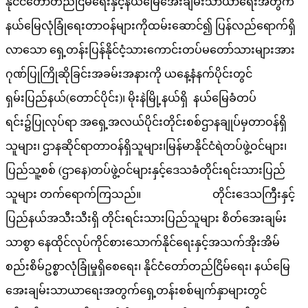
နိုင်ငံတော်တည်ငြိမ်ရေးနှင့်နယ်မြေအေးချမ်းသာယာရေးအတွက်
နယ်မြေလုံခြုံရေးတာဝန်များကိုထမ်းဆောင်၍ ပြန်လည်ရောက်ရှိ
လာသော ရှေ့တန်းပြန်နိုင်ငံ့သားကောင်းတပ်မတော်သားများအား
ဂုဏ်ပြုကြိုဆိုခြင်းအခမ်းအနားကို ယနေ့နံနက်ပိုင်းတွင်
ရှမ်းပြည်နယ်(တောင်ပိုင်း)၊ မိုးနဲမြို့နယ်ရှိ နယ်မြေခံတပ်
ရင်း၌ပြုလုပ်ရာ အရှေ့အလယ်ပိုင်းတိုင်းစစ်ဌာနချုပ်မှတာဝန်ရှိ
သူများ၊ ဌာနဆိုင်ရာတာဝန်ရှိသူများ၊မြန်မာနိုင်ငံရဲတပ်ဖွဲ့ဝင်များ၊
ပြည်သူ့စစ် (ဌာနေ)တပ်ဖွဲ့ဝင်များနှင့်ဒေသခံတိုင်းရင်းသားပြည်
သူများ တက်ရောက်ကြသည်။ တိုင်းဒေသကြီးနှင့်
ပြည်နယ်အသီးသီးရှိ တိုင်းရင်းသားပြည်သူများ စိတ်အေးချမ်း
သာစွာ နေထိုင်လုပ်ကိုင်စားသောက်နိုင်ရေးနှင့်အသက်အိုးအိမ်
စည်းစိမ်ဥစ္စာလုံခြုံမှုရှိစေရေး၊ နိုင်ငံတော်တည်ငြိမ်ရေး၊ နယ်မြေ
အေးချမ်းသာယာရေးအတွက်ရှေ့တန်းစစ်မျက်နှာများတွင်