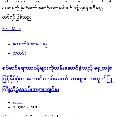
င်းစေမည့် နိုင်ငံတော်အဆင့်တရားဝင်ချစ်ကြည်ရေးခရီးစဉ်
တစ်ရပ်ဖြစ်သည်။
Read More
ထောက်ခံအားပေးမှု
သတင်း
စစ်ဆင်ရေးတာဝန်များကိုထမ်းဆောင်ခဲ့သည့် ရှေ့တန်း
ပြန်နိုင်ငံ့သားကောင်း တပ်မတော်သားများအား ဂုဏ်ပြု
ကြိုဆိုပွဲအခမ်းအနားကျင်းပ
admin
August 6, 2026