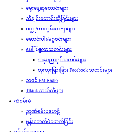
မွေးနေ့ဆုတောင်းများ
သီချင်းတောင်းဆိုခြင်းများ
ဝတ္ထု/ကာတွန်း/ကဗျာများ
ဆောင်းပါး/မဂ္ဂဇင်းများ
ပေါ်ပြူလာသတင်းများ
အနုပညာရှင်သတင်းများ
ထူးထူးခြားခြား Facebook သတင်းများ
သဇင် FM Radio
Tiktok ဆယ်လီများ
ကံစမ်းမဲ
ဉာဏ်စမ်းပဟေဠိ
ဖုန်းဘေလ်မဲဖောက်ခြင်း
ရင်ဖွင့်ဆွေးနွေး