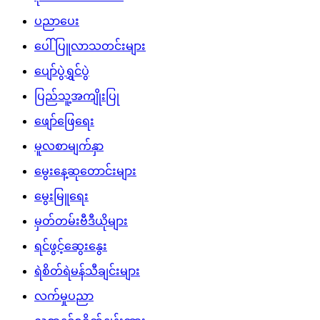
ပညာပေး
ပေါ်ပြူလာသတင်းများ
ပျော်ပွဲရွှင်ပွဲ
ပြည်သူ့အကျိုးပြု
ဖျော်ဖြေရေး
မူလစာမျက်နှာ
မွေးနေ့ဆုတောင်းများ
မွေးမြူရေး
မှတ်တမ်းဗီဒီယိုများ
ရင်ဖွင့်ဆွေးနွေး
ရဲစိတ်ရဲမန်သီချင်းများ
လက်မှုပညာ