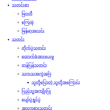
သတင်းစာ
မြဝတီ
ကြေးမုံ
မြန်မာ့အလင်း
သတင်း
တိုက်ပွဲသတင်း
ထောက်ခံအားပေးမှု
တန်ပြန်သတင်း
သကသအကွဲအပြဲ
သူတို့ပြောတဲ့ သူတို့အကြောင်း
ပြည်သူ့အကျိုးပြု
ပျော်ပွဲရွှင်ပွဲ
အားကစားသတင်း