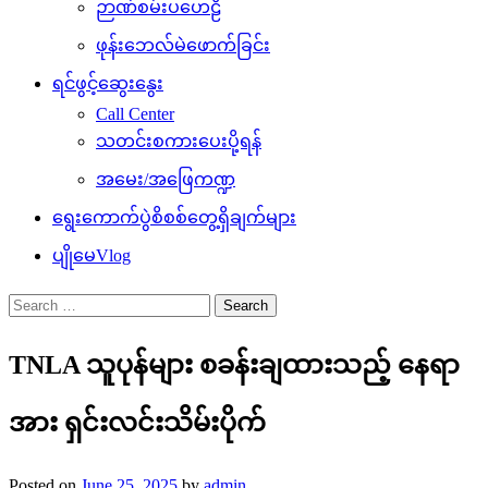
ဉာဏ်စမ်းပဟေဠိ
ဖုန်းဘေလ်မဲဖောက်ခြင်း
ရင်ဖွင့်ဆွေးနွေး
Call Center
သတင်းစကားပေးပို့ရန်
အမေး/အဖြေကဏ္ဍ
ရွေးကောက်ပွဲစိစစ်တွေ့ရှိချက်များ
ပျိုမေVlog
Search
for:
TNLA သူပုန်များ စခန်းချထားသည့် နေရာ
အား ရှင်းလင်းသိမ်းပိုက်
Posted on
June 25, 2025
by
admin