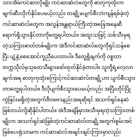
သားအိမ်ကင်ဆာလိုမျိုး ကင်ဆာဆဲလ်တွေကို ဓာတုကုထုံးက
ဖျက်ဆီးလိုက်နိုင်ပေမယ့်လည်း တချို့မပျက်စီးဘဲကျန်ရစ်ခဲ့တဲ့
ကင်ဆာဆဲလ်တွေက အလွန်အန္တရာယ်ကြီးတဲ့အခြေအနေဆီ
ရောက်ရှိသွားနိုင်တာကိုတွေ့ရပါတယ်။ အထူးသဖြင့် သစ်သီးမှရ
တဲ့သကြားဓာတ်တစ်မျိုးက အဲဒီကင်ဆာဆဲလ်တွေကိုရှင်သန်စေ
ပြီး ပျံ့နှံ့စေအောင်ကူညီပေးတာပါ။ ဒီတွေ့ရှိချက်ကို ဝစ္စတာ
တက္ကသိုလ်မှသုတေသီများဖော်ထုတ်နိုင်ခဲ့တာပါ။ သူတို့ရဲ့လေ့လာ
ချက်အရ ဓာတုကုထုံးကြောင့်ကင်ဆာဆဲလ်တချို့ဟာ ပျက်စီးသွား
တာတွေ့ရပါတယ်။ ဒီလိုပျက်စီးသွားပေမယ့်လည်း အပြီးတိုင်ပြို
ကွဲခြင်းမရှိတဲ့အတွက်ဇီဝဗေဒနည်းအရဆိုရင် အသက်ရှင်နေဆဲ
ဖြစ်တယ်လို့ဆိုနိုင်ပါတယ်။ အဲဒီအချိန်မှာအသီးမှရတဲ့သကြားတစ်
မျိုးက အသက်ရှင်ဆဲဖြစ်တဲ့ကင်ဆာဆဲလ်တချို့အတွက်စွမ်းအင်
ဖြစ်ပေးရုံသာမက ကင်ဆာဆဲလ်အချင်းချင်းကြားမှာလည်း