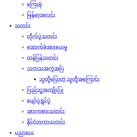
ကြေးမုံ
မြန်မာ့အလင်း
သတင်း
တိုက်ပွဲသတင်း
ထောက်ခံအားပေးမှု
တန်ပြန်သတင်း
သကသအကွဲအပြဲ
သူတို့ပြောတဲ့ သူတို့အကြောင်း
ပြည်သူ့အကျိုးပြု
ပျော်ပွဲရွှင်ပွဲ
အားကစားသတင်း
နိုင်ငံတကာသတင်း
ပညာပေး