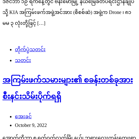
ဒီဇင်ဘာ ၁၉ ရက်နေ့တွင် ဗန်းမော်မြို့ နယ်မြေခံတပ်ရင်းဌာနချုပ်
သို့ KIA အကြမ်းဖက်အဖွဲ့အင်အား (စိစစ်ဆဲ) အဖွဲ့က Drone ၊ ၈၁
မမ ၃ လုံးတို့ဖြင့် […]
တိုက်ပွဲသတင်း
သတင်း
အကြမ်းဖက်သမားများ၏ စခန်းတစ်ခုအား
စီးနင်းသိမ်းပိုက်ရရှိ
အေးခင်
October 9, 2022
အောက်တိုဘာ ၈ ရက်ဝက်လက်မြို့နယ်၊ ဘုရားလေးကုန်းကျေးရွာ