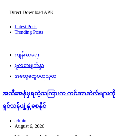
Direct Download APK
Latest Posts
Trending Posts
ကျန်းမာရေး
မူလစာမျက်နှာ
အထွေထွေဗဟုသုတ
အသီးအနှံမှရတဲ့သကြားက ကင်ဆာဆဲလ်များကို
ရှင်သန်ပျံ့နှံ့စေနိုင်
admin
August 6, 2026