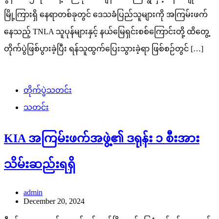
မြို့ကြားရှိ နေရာတစ်ခုတွင် ဒေသခံပြည်သူများကို အကြမ်းဖက်
နေသည့် TNLA သူပုန်များနှင့် နယ်မြေရှင်းစစ်ကြောင်းတို့ ထိတွေ့
တိုက်ပွဲဖြစ်ပွားခဲ့ပြီး ရန်သူထွက်ပြေးသွားခဲ့ရာ ဖြစ်စဉ်တွင် […]
တိုက်ပွဲသတင်း
သတင်း
KIA အကြမ်းဖက်အဖွဲ့၏ ဒရုန်း ၁ စီးအား
သိမ်းဆည်းရရှိ
admin
December 20, 2024