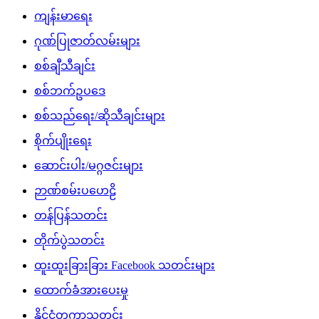
ကျန်းမာရေး
ဂုဏ်ပြုဇာတ်လမ်းများ
စစ်ချီသီချင်း
စစ်ဘက်ဥပဒေ
စစ်သည်ရေး/ဆိုသီချင်းများ
စိုက်ပျိုးရေး
ဆောင်းပါး/မဂ္ဂဇင်းများ
ဉာဏ်စမ်းပဟေဠိ
တန်ပြန်သတင်း
တိုက်ပွဲသတင်း
ထူးထူးခြားခြား Facebook သတင်းများ
ထောက်ခံအားပေးမှု
နိုင်ငံတကာသတင်း