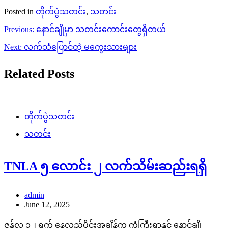
Posted in
တိုက်ပွဲသတင်း
,
သတင်း
Post
Previous:
နောင်ချိုမှာ သတင်းကောင်းတွေရှိတယ်
navigation
Next:
လက်သံပြောင်တဲ့ မကွေးသားများ
Related Posts
တိုက်ပွဲသတင်း
သတင်း
TNLA ၅ လောင်း ၂ လက်သိမ်းဆည်းရရှိ
admin
June 12, 2025
ဇွန်လ ၁၂ ရက် နေ့လည်ပိုင်းအချိန်က ကံကြီးရွာနှင့် နောင်ချို