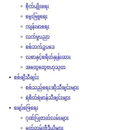
စိုက်ပျိုးရေး
မွေးမြူရေး
ကျန်းမာရေး
လက်မှုပညာ
စစ်ဘက်ဥပဒေ
လစာနှင့်စရိတ်နှုန်းထား
အထွေထွေဗဟုသုတ
စစ်ချီသီချင်း
စစ်သည်ရေး/ဆိုသီချင်းများ
ရဲစိတ်ရဲမာန်သီချင်းများ
ဖျော်ဖြေရေး
ဂုဏ်ပြုဇာတ်လမ်းများ
မှတ်တမ်းဗီဒီယိုများ