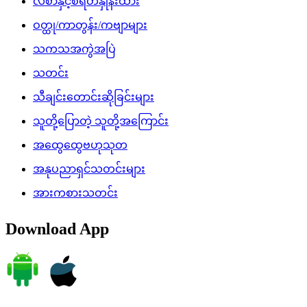
လစာနှင့်စရိတ်နှုန်းထား
ဝတ္ထု/ကာတွန်း/ကဗျာများ
သကသအကွဲအပြဲ
သတင်း
သီချင်းတောင်းဆိုခြင်းများ
သူတို့ပြောတဲ့ သူတို့အကြောင်း
အထွေထွေဗဟုသုတ
အနုပညာရှင်သတင်းများ
အားကစားသတင်း
Download App