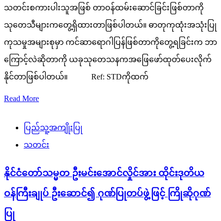
သတင်းစကားပါးသူအဖြစ် တာဝန်ထမ်းဆောင်ခြင်းဖြစ်တာကို
သုတေသီများကတွေ့ရှိထားတာဖြစ်ပါတယ်။ ဓာတုကုထုံးအသုံးပြု
ကုသမှုအများစုမှာ ကင်ဆာရောဂါပြန်ဖြစ်တာကိုတွေ့ရခြင်းက ဘာ
ကြောင့်လဲဆိုတာကို ယခုသုတေသနကအဖြေဖော်ထုတ်ပေးလိုက်
နိုင်တာဖြစ်ပါတယ်။ Ref: STDကိုထက်
Read More
ပြည်သူ့အကျိုးပြု
သတင်း
နိုင်ငံတော်သမ္မတ ဦးမင်းအောင်လှိုင်အား ထိုင်းဒုတိယ
ဝန်ကြီးချုပ် ဦးဆောင်၍ ဂုဏ်ပြုတပ်ဖွဲ့ဖြင့် ကြိုဆိုဂုဏ်
ပြု