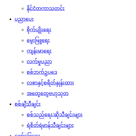
နိုင်ငံတကာသတင်း
ပညာပေး
စိုက်ပျိုးရေး
မွေးမြူရေး
ကျန်းမာရေး
လက်မှုပညာ
စစ်ဘက်ဥပဒေ
လစာနှင့်စရိတ်နှုန်းထား
အထွေထွေဗဟုသုတ
စစ်ချီသီချင်း
စစ်သည်ရေး/ဆိုသီချင်းများ
ရဲစိတ်ရဲမာန်သီချင်းများ
ဖျော်ဖြေရေး