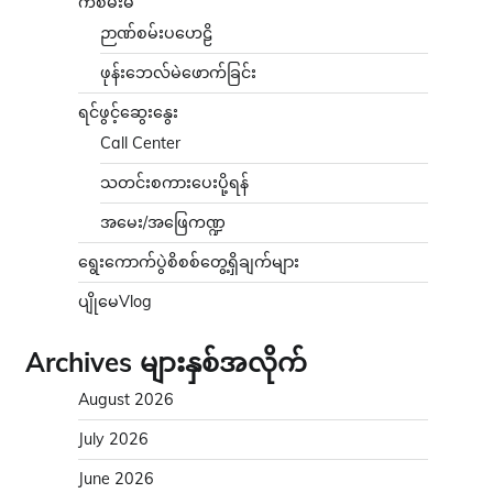
ကံစမ်းမဲ
ဉာဏ်စမ်းပဟေဠိ
ဖုန်းဘေလ်မဲဖောက်ခြင်း
ရင်ဖွင့်ဆွေးနွေး
Call Center
သတင်းစကားပေးပို့ရန်
အမေး/အဖြေကဏ္ဍ
ရွေးကောက်ပွဲစိစစ်တွေ့ရှိချက်များ
ပျိုမေVlog
Archives များနှစ်အလိုက်
August 2026
July 2026
June 2026