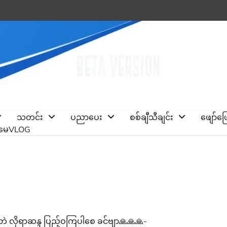
သတင်း
ပညာပေး
စစ်ချီသီချင်း
ဖျော်ဖ
ိုမေVLOG
းဘဲ လိုရာဆန္ဒ ပြည့်ဝကြပါစေ ခင်ဗျာ🙏🙏🙏-