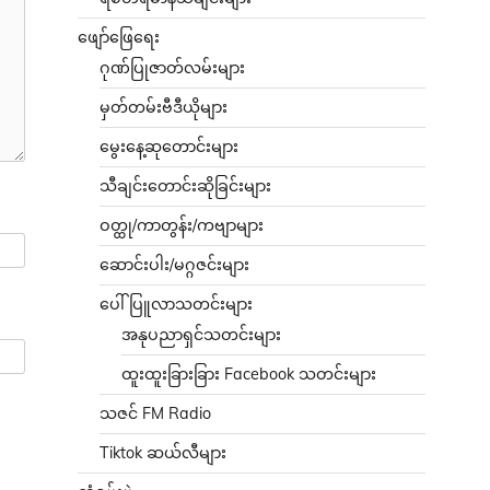
ဖျော်ဖြေရေး
ဂုဏ်ပြုဇာတ်လမ်းများ
မှတ်တမ်းဗီဒီယိုများ
မွေးနေ့ဆုတောင်းများ
သီချင်းတောင်းဆိုခြင်းများ
ဝတ္ထု/ကာတွန်း/ကဗျာများ
ဆောင်းပါး/မဂ္ဂဇင်းများ
ပေါ်ပြူလာသတင်းများ
အနုပညာရှင်သတင်းများ
ထူးထူးခြားခြား Facebook သတင်းများ
သဇင် FM Radio
Tiktok ဆယ်လီများ