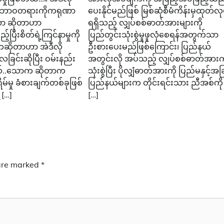
တဲ့သဘာဝတရားကိုကရုဏာ
ပေးနိုင်မည်ဖြစ် မြစ်ဆုံစီမံကိန်းမှထုတ်လု
ဏာ ဆိုတာဟာ
ရရှိသည့် လျှပ်စစ်ဓာတ်အားများကို
ပြီးစိတ်ရဲ့ကြင်နာမှုကို
ပြည်တွင်းသုံးစွဲမှုဖူလုံစေရန်အတွက်သာ
ဆိုတာဟာ အဲဒီလို
ဦးစားပေးမည်ဖြစ်ကြောင်း၊ ပြည်နယ်
ခြင်းဆိုပြီး ဝမ်းနည်း
အတွင်းလို အပ်သည့် လျှပ်စစ်ဓာတ်အားက
်..သောက ဆိုတာက
သုံးစွဲပြီး ပိုလျှံဓာတ်အားကို ပြည်မနှင့်အခ
ရိမ်မှု ခံစားချက်တစ်ခုဖြစ်
ပြည်နယ်များက တိုင်းရင်းသား ညီအစ်ကို
[…]
[…]
 are marked
*