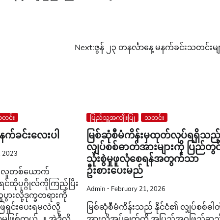
Next:
ဇွန် ၂၃ တနင်္လာနေ့ မနက်ခင်းသတင်းမျ
တင်း
ပြည်သူ့အကျိုးပြု
သတင်း
နံနက်ခင်းလေးပါ
မြစ်ဆုံစီမံကိန်းမှထုတ်လုပ်ရရှိသည့
လျှပ်စစ်ဓာတ်အားများကို ပြည်တွင
, 2023
သုံးစွဲမှုဖူလုံစေရန်အတွက်သာ
ဦးစားပေးမည်
့ လူတစ်ယောက်
်ထိုပုဂ္ဂိုလ်ကိုကြည့်ပြီး
Admin
February 21, 2026
ားလို့ဒုက္ခတရားကို
ေရှင်းပေးရမလဲလို့
မြစ်ဆုံစီမံကိန်းသည် နိုင်ငံ၏ လျှပ်စစ်ဓါ
ာ်မှုဖြစ်တယ်…။ အဲဒီလို
အားလိုအပ်ချက်ကို အပြည့်အဝဖြည့်ဆည