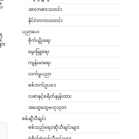
ပ်
အားကစားသတင်း
နိုင်ငံတကာသတင်း
ပညာပေး
ို
စိုက်ပျိုးရေး
ြား
မွေးမြူရေး
ကျန်းမာရေး
လက်မှုပညာ
စစ်ဘက်ဥပဒေ
လစာနှင့်စရိတ်နှုန်းထား
အထွေထွေဗဟုသုတ
စစ်ချီသီချင်း
စစ်သည်ရေး/ဆိုသီချင်းများ
ရဲစိတ်ရဲမာန်သီချင်းများ