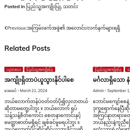
Posted in
ပြည်သူ့အကျိုးပြု
,
သတင်း
Post
Previous:
အကြမ်းဖက်အဖွဲ၏ အလောင်း/လက်နက်များရရှိ
navigation
Related Posts
ပညာပေး
ပြည်သူ့အကျိုးပြု
ပြည်သူ့အကျိုးပြု
သ
အကျိုးရှိတာပဲယူသွားနိုင်ပါစေ
မင်္ဂလာရှိသော 
အေးခင်
March 21, 2024
Admin
September 1
ဘယ်လောက်တန်ပဲဝတ်ဝတ်ပို၍လှလာတယ်
ဘောင်မကျော်စေနဲ
ဆိုတာမတွေ့ပါဘူး ။ ဘယ်လောက် ရုပ်
ဒုက္ခရောက်နေပြီဆိုရင
သန့်သန့်စိတ်ကောင်း စေတနာကောင်းနှင့်
အကြင်နာတရားတွေပွ
မေတ္တာဓာတ်မရှိရင် ချစ်ခင်မှုမရပါဘူး ။
ဘယ်နည်းနဲ့ကူညီဖြ
ဘယ်လောက်ပိုင်ဆိုင်ဆိုင်ယူသွားနိုင်သူဆို
နှလုံးသားရဲ့လှုံ့ဆေ