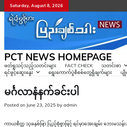
Skip
Saturday, August 8, 2026
to
content
PCT NEWS HOMEPAGE
ဖတ်ရှုသင့်သည့်သတင်းများ
FACT CHECK
သတင်းစာ
ရင်ဖွင့်ဆွေးနွေး
ရွေးကောက်ပွဲစိစစ်တွေ့ရှိချက်များ
ပျ
မင်္ဂလာနံနက်ခင်းပါ
Posted on
June 23, 2025
by
admin
ကာယစိတ္တ သုခနှစ်ဖြာ ပြည့်စုံစွာဖြင့် ရင်မှာအေးချမ်း ဘေးမသန်