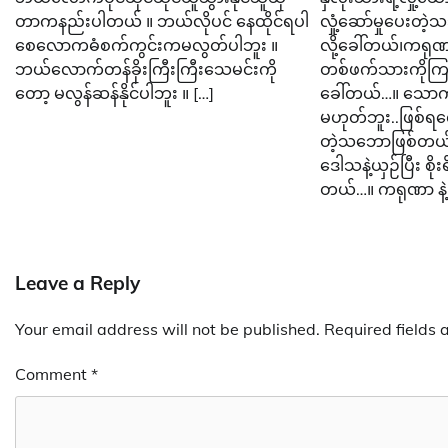
တာကနည်းပါတယ် ။ ဘယ်လိုပင် နေထိုင်ရပါ
လှုံ့ဆော်မှုပေး
စေလောကဓံစက်ကွင်းကမလွတ်ပါဘူး ။
လို့ခေါ်တယ်၊ကရု
ဘယ်လောက်တန်ခိုးကြီးကြီးသေမင်းကို
တစ်ဖက်သားကိုကြည့်
တော့ မလွန်ဆန်နိုင်ပါဘူး ။ […]
ခေါ်တယ်…။ သောက
မဟုတ်ဘူး..ဖြစ်ရလေ
တဲ့သဘောဖြစ်တယ
ဒေါသနဲ့ယှဉ်ပြီး စိုး
တယ်…။ ကရုဏာ နဲ့ 
Leave a Reply
Your email address will not be published.
Required fields
Comment
*