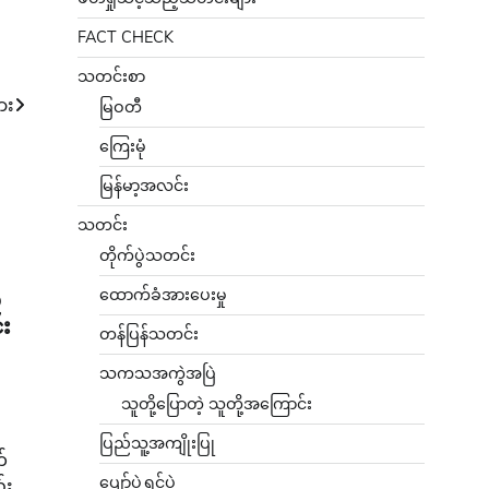
FACT CHECK
သတင်းစာ
ား
မြဝတီ
ကြေးမုံ
မြန်မာ့အလင်း
သတင်း
တိုက်ပွဲသတင်း
ထောက်ခံအားပေးမှု
်
်း
တန်ပြန်သတင်း
သကသအကွဲအပြဲ
သူတို့ပြောတဲ့ သူတို့အကြောင်း
ပြည်သူ့အကျိုးပြု
တ်
ပျော်ပွဲရွှင်ပွဲ
်း