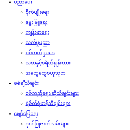
ပညာပေး
စိုက်ပျိုးရေး
မွေးမြူရေး
ကျန်းမာရေး
လက်မှုပညာ
စစ်ဘက်ဥပဒေ
လစာနှင့်စရိတ်နှုန်းထား
အထွေထွေဗဟုသုတ
စစ်ချီသီချင်း
စစ်သည်ရေး/ဆိုသီချင်းများ
ရဲစိတ်ရဲမာန်သီချင်းများ
ဖျော်ဖြေရေး
ဂုဏ်ပြုဇာတ်လမ်းများ