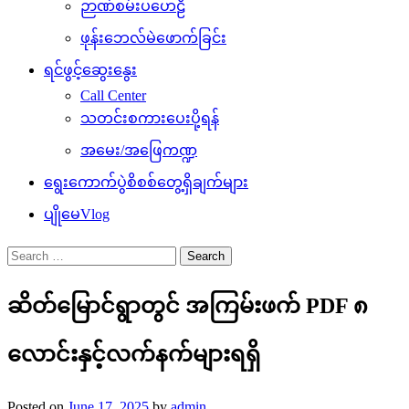
ဉာဏ်စမ်းပဟေဠိ
ဖုန်းဘေလ်မဲဖောက်ခြင်း
ရင်ဖွင့်ဆွေးနွေး
Call Center
သတင်းစကားပေးပို့ရန်
အမေး/အဖြေကဏ္ဍ
ရွေးကောက်ပွဲစိစစ်တွေ့ရှိချက်များ
ပျိုမေVlog
Search
for:
ဆိတ်မြောင်ရွာတွင် အကြမ်းဖက် PDF ၈
လောင်းနှင့်လက်နက်များရရှိ
Posted on
June 17, 2025
by
admin