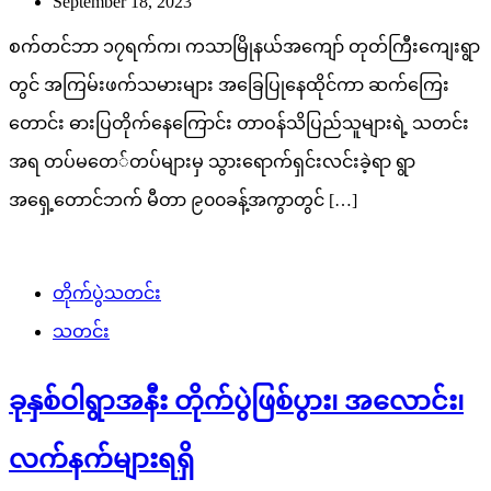
September 18, 2023
စက်တင်ဘာ ၁၇ရက်က၊ ကသာမြိုနယ်အကျော် တုတ်ကြီးကျေးရွာ
တွင် အကြမ်းဖက်သမားများ အခြေပြုနေထိုင်ကာ ဆက်ကြေး
တောင်း ဓားပြတိုက်နေကြောင်း တာဝန်သိပြည်သူများရဲ့ သတင်း
အရ တပ်မတေ်တပ်များမှ သွားရောက်ရှင်းလင်းခဲ့ရာ ရွာ
အရှေ့တောင်ဘက် မီတာ ၉၀၀ခန့်အကွာတွင် […]
တိုက်ပွဲသတင်း
သတင်း
ခုနှစ်ဝါရွာအနီး တိုက်ပွဲဖြစ်ပွား၊ အလောင်း၊
လက်နက်များရရှိ