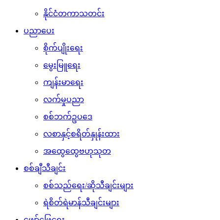
နိုင်ငံတကာသတင်း
ပညာပေး
စိုက်ပျိုးရေး
မွေးမြူရေး
ကျန်းမာရေး
လက်မှုပညာ
စစ်ဘက်ဥပဒေ
လစာနှင့်စရိတ်နှုန်းထား
အထွေထွေဗဟုသုတ
စစ်ချီသီချင်း
စစ်သည်ရေး/ဆိုသီချင်းများ
ရဲစိတ်ရဲမာန်သီချင်းများ
ဖျော်ဖြေရေး