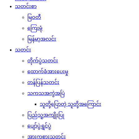
သတင်းစာ
မြဝတီ
ကြေးမုံ
မြန်မာ့အလင်း
သတင်း
တိုက်ပွဲသတင်း
ထောက်ခံအားပေးမှု
တန်ပြန်သတင်း
သကသအကွဲအပြဲ
သူတို့ပြောတဲ့ သူတို့အကြောင်း
ပြည်သူ့အကျိုးပြု
ပျော်ပွဲရွှင်ပွဲ
အားကစားသတင်း