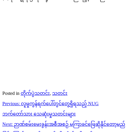
Posted in
တိုက်ပွဲသတင်း
,
သတင်း
Post
Previous:
လူမှုကွန်ရက်ပေါ်တွင်တွေ့ရှိရသည့် NUG
navigation
ဘက်တော်သား သေဆုံးမှုသတင်းများ
Next:
ဉာဏ်စမ်းမေးခွန်းအစီအစဉ် မကြာခင်ဖြေဆိုနိုင်တော့မည်