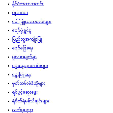
နိုင်ငံတကာသတင်း
ပညာပေး
ပေါ်ပြူလာသတင်းများ
ပျော်ပွဲရွှင်ပွဲ
ပြည်သူ့အကျိုးပြု
ဖျော်ဖြေရေး
မူလစာမျက်နှာ
မွေးနေ့ဆုတောင်းများ
မွေးမြူရေး
မှတ်တမ်းဗီဒီယိုများ
ရင်ဖွင့်ဆွေးနွေး
ရဲစိတ်ရဲမန်သီချင်းများ
လက်မှုပညာ