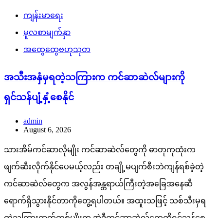
ကျန်းမာရေး
မူလစာမျက်နှာ
အထွေထွေဗဟုသုတ
အသီးအနှံမှရတဲ့သကြားက ကင်ဆာဆဲလ်များကို
ရှင်သန်ပျံ့နှံ့စေနိုင်
admin
August 6, 2026
သားအိမ်ကင်ဆာလိုမျိုး ကင်ဆာဆဲလ်တွေကို ဓာတုကုထုံးက
ဖျက်ဆီးလိုက်နိုင်ပေမယ့်လည်း တချို့မပျက်စီးဘဲကျန်ရစ်ခဲ့တဲ့
ကင်ဆာဆဲလ်တွေက အလွန်အန္တရာယ်ကြီးတဲ့အခြေအနေဆီ
ရောက်ရှိသွားနိုင်တာကိုတွေ့ရပါတယ်။ အထူးသဖြင့် သစ်သီးမှရ
တဲ့သကြားဓာတ်တစ်မျိုးက အဲဒီကင်ဆာဆဲလ်တွေကိုရှင်သန်စေ