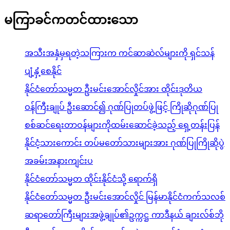
မကြာခင်ကတင်ထားသော
အသီးအနှံမှရတဲ့သကြားက ကင်ဆာဆဲလ်များကို ရှင်သန်
ပျံ့နှံ့စေနိုင်
နိုင်ငံတော်သမ္မတ ဦးမင်းအောင်လှိုင်အား ထိုင်းဒုတိယ
ဝန်ကြီးချုပ် ဦးဆောင်၍ ဂုဏ်ပြုတပ်ဖွဲ့ဖြင့် ကြိုဆိုဂုဏ်ပြု
စစ်ဆင်ရေးတာဝန်များကိုထမ်းဆောင်ခဲ့သည့် ရှေ့တန်းပြန်
နိုင်ငံ့သားကောင်း တပ်မတော်သားများအား ဂုဏ်ပြုကြိုဆိုပွဲ
အခမ်းအနားကျင်းပ
နိုင်ငံတော်သမ္မတ ထိုင်းနိုင်ငံသို့ ရောက်ရှိ
နိုင်ငံတော်သမ္မတ ဦးမင်းအောင်လှိုင် မြန်မာနိုင်ငံကက်သလစ်
ဆရာတော်ကြီးများအဖွဲ့ချုပ်၏ဥက္ကဋ္ဌ ကာဒီနယ် ချားလ်စ်ဘို