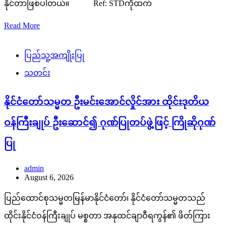
နိုင်တာဖြစ်ပါတယ်။ Ref: STDကိုထက်
Read More
ပြည်သူ့အကျိုးပြု
သတင်း
နိုင်ငံတော်သမ္မတ ဦးမင်းအောင်လှိုင်အား ထိုင်းဒုတိယ
ဝန်ကြီးချုပ် ဦးဆောင်၍ ဂုဏ်ပြုတပ်ဖွဲ့ဖြင့် ကြိုဆိုဂုဏ်
ပြု
admin
August 6, 2026
ပြည်ထောင်စုသမ္မတမြန်မာနိုင်ငံတော်၊ နိုင်ငံတော်သမ္မတသည်
ထိုင်းနိုင်ငံဝန်ကြီးချုပ် မစ္စတာ အနုထင်ချာဝီရကွန်၏ ဖိတ်ကြား