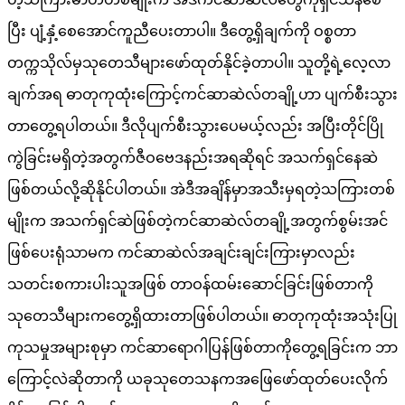
ပြီး ပျံ့နှံ့စေအောင်ကူညီပေးတာပါ။ ဒီတွေ့ရှိချက်ကို ဝစ္စတာ
တက္ကသိုလ်မှသုတေသီများဖော်ထုတ်နိုင်ခဲ့တာပါ။ သူတို့ရဲ့လေ့လာ
ချက်အရ ဓာတုကုထုံးကြောင့်ကင်ဆာဆဲလ်တချို့ဟာ ပျက်စီးသွား
တာတွေ့ရပါတယ်။ ဒီလိုပျက်စီးသွားပေမယ့်လည်း အပြီးတိုင်ပြို
ကွဲခြင်းမရှိတဲ့အတွက်ဇီဝဗေဒနည်းအရဆိုရင် အသက်ရှင်နေဆဲ
ဖြစ်တယ်လို့ဆိုနိုင်ပါတယ်။ အဲဒီအချိန်မှာအသီးမှရတဲ့သကြားတစ်
မျိုးက အသက်ရှင်ဆဲဖြစ်တဲ့ကင်ဆာဆဲလ်တချို့အတွက်စွမ်းအင်
ဖြစ်ပေးရုံသာမက ကင်ဆာဆဲလ်အချင်းချင်းကြားမှာလည်း
သတင်းစကားပါးသူအဖြစ် တာဝန်ထမ်းဆောင်ခြင်းဖြစ်တာကို
သုတေသီများကတွေ့ရှိထားတာဖြစ်ပါတယ်။ ဓာတုကုထုံးအသုံးပြု
ကုသမှုအများစုမှာ ကင်ဆာရောဂါပြန်ဖြစ်တာကိုတွေ့ရခြင်းက ဘာ
ကြောင့်လဲဆိုတာကို ယခုသုတေသနကအဖြေဖော်ထုတ်ပေးလိုက်