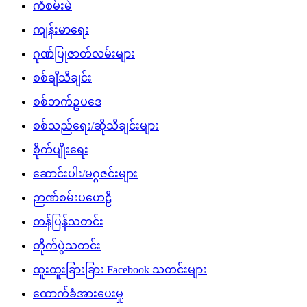
ကံစမ်းမဲ
ကျန်းမာရေး
ဂုဏ်ပြုဇာတ်လမ်းများ
စစ်ချီသီချင်း
စစ်ဘက်ဥပဒေ
စစ်သည်ရေး/ဆိုသီချင်းများ
စိုက်ပျိုးရေး
ဆောင်းပါး/မဂ္ဂဇင်းများ
ဉာဏ်စမ်းပဟေဠိ
တန်ပြန်သတင်း
တိုက်ပွဲသတင်း
ထူးထူးခြားခြား Facebook သတင်းများ
ထောက်ခံအားပေးမှု