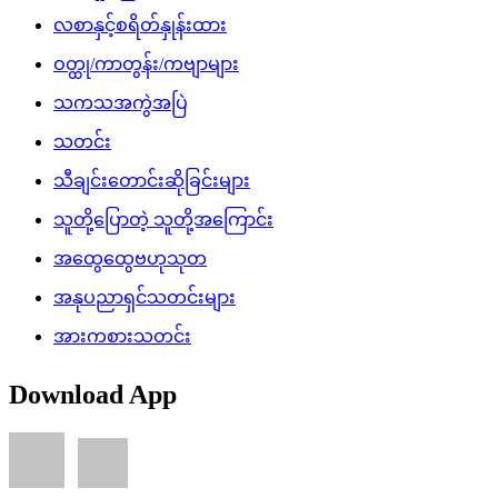
လစာနှင့်စရိတ်နှုန်းထား
ဝတ္ထု/ကာတွန်း/ကဗျာများ
သကသအကွဲအပြဲ
သတင်း
သီချင်းတောင်းဆိုခြင်းများ
သူတို့ပြောတဲ့ သူတို့အကြောင်း
အထွေထွေဗဟုသုတ
အနုပညာရှင်သတင်းများ
အားကစားသတင်း
Download App