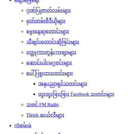
ဂုဏ်ပြုဇာတ်လမ်းများ
မှတ်တမ်းဗီဒီယိုများ
မွေးနေ့ဆုတောင်းများ
သီချင်းတောင်းဆိုခြင်းများ
ဝတ္ထု/ကာတွန်း/ကဗျာများ
ဆောင်းပါး/မဂ္ဂဇင်းများ
ပေါ်ပြူလာသတင်းများ
အနုပညာရှင်သတင်းများ
ထူးထူးခြားခြား Facebook သတင်းများ
သဇင် FM Radio
Tiktok ဆယ်လီများ
ကံစမ်းမဲ