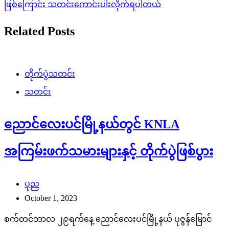
ဖြစ်ကြောင်း သတင်းကောင်းပါးလိုက်ရပါတယ်
Related Posts
တိုက်ပွဲသတင်း
သတင်း
ညောင်လေးပင်မြို့နယ်တွင် KNLA
အကြမ်းဖက်သမားများနှင့် တိုက်ပွဲဖြစ်ပွား
ပုည
October 1, 2023
စက်တင်ဘာလ ၂၉ရက်နေ့ ညောင်လေးပင်မြို့နယ် ပုဇွန်မြောင်