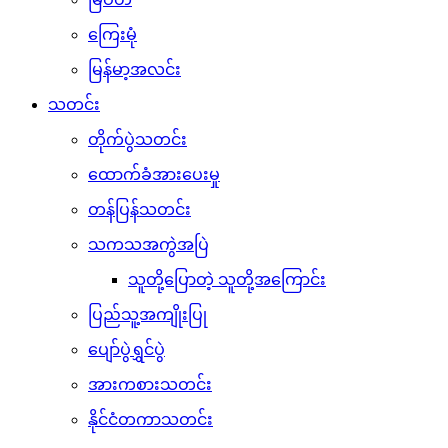
ကြေးမုံ
မြန်မာ့အလင်း
သတင်း
တိုက်ပွဲသတင်း
ထောက်ခံအားပေးမှု
တန်ပြန်သတင်း
သကသအကွဲအပြဲ
သူတို့ပြောတဲ့ သူတို့အကြောင်း
ပြည်သူ့အကျိုးပြု
ပျော်ပွဲရွှင်ပွဲ
အားကစားသတင်း
နိုင်ငံတကာသတင်း