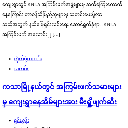
ကျေးရွာတွင် KNLA အကြမ်းဖက်အဖွဲ့များမှ ဆက်ကြေးကောက်
နေကြောင်း တာဝန်သိပြည်သူများမှ သတင်းပေးပို့လာ
သည့်အတွက် နယ်မြေရှင်းလင်း‌ရေး ဆောင်ရွက်ခဲ့ရာ- -KNLA
အကြမ်းဖက် အလောင်း ၂ […]
တိုက်ပွဲသတင်း
သတင်း
ကသာမြို့နယ်တွင် အကြမ်းဖက်သမားများ
မှ ကျေးရွာနေအိမ်များအား မီးရှို့ဖျက်ဆီး
ရှင်ယွန်း