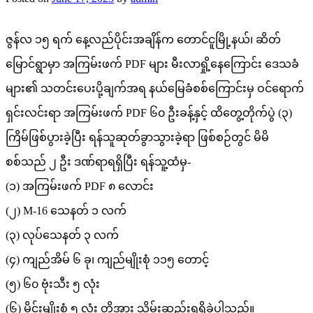
ဇွန်လ ၁၅ ရက် နေ့လည်ပိုင်းအချိန်က တောင်ငူမြို့နယ်၊ ဆိတ်
မြောင်ရွာမှာ အကြမ်းဖက် PDF များ မီးလာရှို့နေကြောင်း ဒေသခံ
များ၏ သတင်းပေးပို့ချက်အရ နယ်မြေခံစစ်ကြောင်းမှ ဝင်ရောက်
ရှင်းလင်းရာ အကြမ်းဖက် PDF ၆၀ ဦးခန့်နှင့် ထိတွေ့တိုက်ပွဲ (၃)
ကြိမ်ဖြစ်ပွားခဲ့ပြီး ရန်သူဆုတ်ခွာသွားခဲ့ရာ ဖြစ်စဉ်တွင် မိမိ
စစ်သည် ၂ ဦး ဒဏ်ရာရရှိပြီး ရန်သူ့ထံမှ-
(၁) အကြမ်းဖက် PDF ၈ လောင်း
(၂) M-16 သေနတ် ၁ လက်
(၃) လုပ်သေနတ် ၃ လက်
(၄) ကျည်အိမ် ၆ ခု၊ ကျည်မျိုးစုံ ၁၁၅ တောင့်
(၅) ၆၀ ဗုံးသီး ၅ လုံး
(၆) မိုင်းမျိုးစုံ ၅ လုံး တို့အား သိမ်းဆည်းရရှိခဲ့ပါသည်။