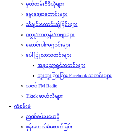
မှတ်တမ်းဗီဒီယိုများ
မွေးနေ့ဆုတောင်းများ
သီချင်းတောင်းဆိုခြင်းများ
ဝတ္ထု/ကာတွန်း/ကဗျာများ
ဆောင်းပါး/မဂ္ဂဇင်းများ
ပေါ်ပြူလာသတင်းများ
အနုပညာရှင်သတင်းများ
ထူးထူးခြားခြား Facebook သတင်းများ
သဇင် FM Radio
Tiktok ဆယ်လီများ
ကံစမ်းမဲ
ဉာဏ်စမ်းပဟေဠိ
ဖုန်းဘေလ်မဲဖောက်ခြင်း