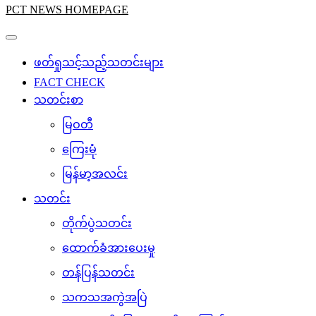
PCT NEWS HOMEPAGE
ဖတ်ရှုသင့်သည့်သတင်းများ
FACT CHECK
သတင်းစာ
မြဝတီ
ကြေးမုံ
မြန်မာ့အလင်း
သတင်း
တိုက်ပွဲသတင်း
ထောက်ခံအားပေးမှု
တန်ပြန်သတင်း
သကသအကွဲအပြဲ