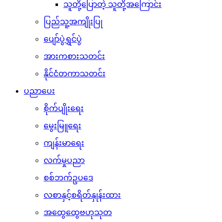
သူတို့ပြောတဲ့ သူတို့အကြောင်း
ပြည်သူ့အကျိုးပြု
ပျော်ပွဲရွှင်ပွဲ
အားကစားသတင်း
နိုင်ငံတကာသတင်း
ပညာပေး
စိုက်ပျိုးရေး
မွေးမြူရေး
ကျန်းမာရေး
လက်မှုပညာ
စစ်ဘက်ဥပဒေ
လစာနှင့်စရိတ်နှုန်းထား
အထွေထွေဗဟုသုတ