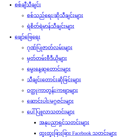
စစ်ချီသီချင်း
စစ်သည်ရေး/ဆိုသီချင်းများ
ရဲစိတ်ရဲမာန်သီချင်းများ
ဖျော်ဖြေရေး
ဂုဏ်ပြုဇာတ်လမ်းများ
မှတ်တမ်းဗီဒီယိုများ
မွေးနေ့ဆုတောင်းများ
သီချင်းတောင်းဆိုခြင်းများ
ဝတ္ထု/ကာတွန်း/ကဗျာများ
ဆောင်းပါး/မဂ္ဂဇင်းများ
ပေါ်ပြူလာသတင်းများ
အနုပညာရှင်သတင်းများ
ထူးထူးခြားခြား Facebook သတင်းများ