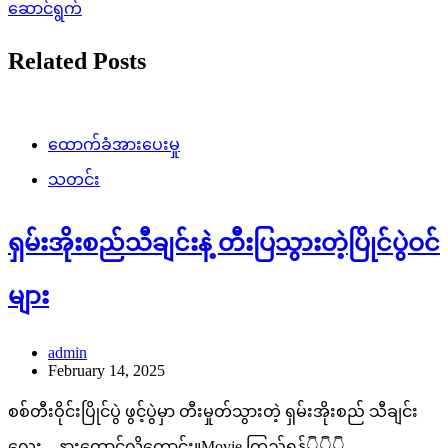
ဆောင်ရွက်
Related Posts
ထောက်ခံအားပေးမှု
သတင်း
ရှမ်းအိုးစည်သီချင်းနဲ့ တီးပြသွားတဲ့ပြိုင်ပွဲဝင်
များ
admin
February 14, 2025
စစ်တီးဝိုင်းပြိုင်ပွဲ ဖွင့်ပွဲမှာ တီးမှုတ်သွားတဲ့ ရှမ်းအိုးစည် သီချင်း
လေး .. နားထောင်လို့ကောင်း။Movie ကြည့်ရန်👇👇👇