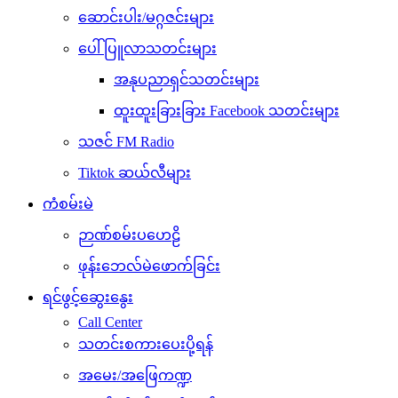
ဆောင်းပါး/မဂ္ဂဇင်းများ
ပေါ်ပြူလာသတင်းများ
အနုပညာရှင်သတင်းများ
ထူးထူးခြားခြား Facebook သတင်းများ
သဇင် FM Radio
Tiktok ဆယ်လီများ
ကံစမ်းမဲ
ဉာဏ်စမ်းပဟေဠိ
ဖုန်းဘေလ်မဲဖောက်ခြင်း
ရင်ဖွင့်ဆွေးနွေး
Call Center
သတင်းစကားပေးပို့ရန်
အမေး/အဖြေကဏ္ဍ