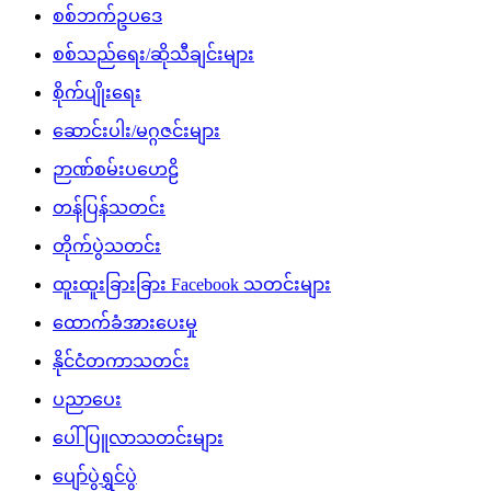
စစ်ဘက်ဥပဒေ
စစ်သည်ရေး/ဆိုသီချင်းများ
စိုက်ပျိုးရေး
ဆောင်းပါး/မဂ္ဂဇင်းများ
ဉာဏ်စမ်းပဟေဠိ
တန်ပြန်သတင်း
တိုက်ပွဲသတင်း
ထူးထူးခြားခြား Facebook သတင်းများ
ထောက်ခံအားပေးမှု
နိုင်ငံတကာသတင်း
ပညာပေး
ပေါ်ပြူလာသတင်းများ
ပျော်ပွဲရွှင်ပွဲ