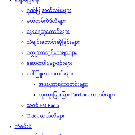
ဂုဏ်ပြုဇာတ်လမ်းများ
မှတ်တမ်းဗီဒီယိုများ
မွေးနေ့ဆုတောင်းများ
သီချင်းတောင်းဆိုခြင်းများ
ဝတ္ထု/ကာတွန်း/ကဗျာများ
ဆောင်းပါး/မဂ္ဂဇင်းများ
ပေါ်ပြူလာသတင်းများ
အနုပညာရှင်သတင်းများ
ထူးထူးခြားခြား Facebook သတင်းများ
သဇင် FM Radio
Tiktok ဆယ်လီများ
ကံစမ်းမဲ