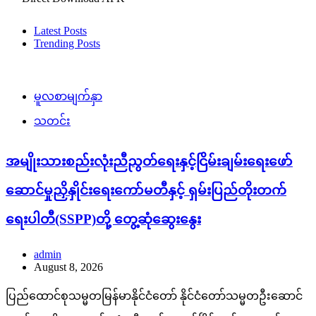
Latest Posts
Trending Posts
မူလစာမျက်နှာ
သတင်း
အမျိုးသားစည်းလုံးညီညွတ်ရေးနှင့်ငြိမ်းချမ်းရေးဖော်
ဆောင်မှုညှိနှိုင်းရေးကော်မတီနှင့် ရှမ်းပြည်တိုးတက်
ရေးပါတီ(SSPP)တို့ တွေ့ဆုံဆွေးနွေး
admin
August 8, 2026
ပြည်ထောင်စုသမ္မတမြန်မာနိုင်ငံတော် နိုင်ငံတော်သမ္မတဦးဆောင်