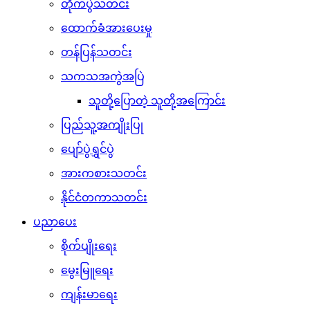
တိုက်ပွဲသတင်း
ထောက်ခံအားပေးမှု
တန်ပြန်သတင်း
သကသအကွဲအပြဲ
သူတို့ပြောတဲ့ သူတို့အကြောင်း
ပြည်သူ့အကျိုးပြု
ပျော်ပွဲရွှင်ပွဲ
အားကစားသတင်း
နိုင်ငံတကာသတင်း
ပညာပေး
စိုက်ပျိုးရေး
မွေးမြူရေး
ကျန်းမာရေး