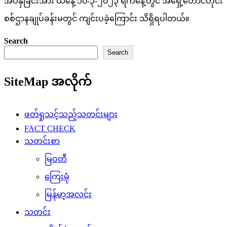
အပ်နှံခြင်းအား ယနေ့ ၁၀-၃-၂၀၂၃ ရက်နေ့တွင် အရှေ့တောင်တိုင်း
စစ်ဌာနချုပ်ခန်းမတွင် ကျင်းပခဲ့ကြောင်း သိရှိရပါတယ်။
Search
Search
SiteMap အလိုက်
ဖတ်ရှုသင့်သည့်သတင်းများ
FACT CHECK
သတင်းစာ
မြဝတီ
ကြေးမုံ
မြန်မာ့အလင်း
သတင်း