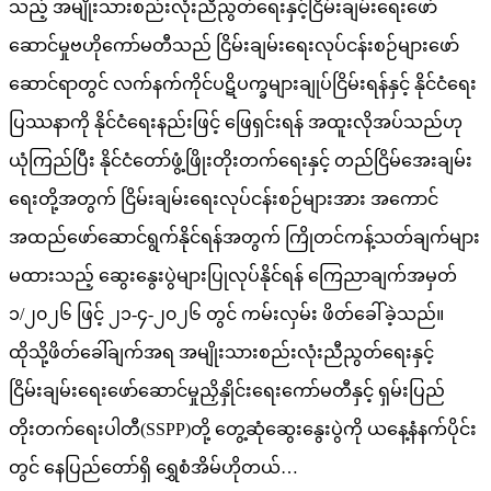
သည့် အမျိုးသားစည်းလုံးညီညွတ်ရေးနှင့်ငြိမ်းချမ်းရေးဖော်
ဆောင်မှုဗဟိုကော်မတီသည် ငြိမ်းချမ်းရေးလုပ်ငန်းစဉ်များဖော်
ဆောင်ရာတွင် လက်နက်ကိုင်ပဋိပက္ခများချုပ်ငြိမ်းရန်နှင့် နိုင်ငံရေး
ပြဿနာကို နိုင်ငံရေးနည်းဖြင့် ဖြေရှင်းရန် အထူးလိုအပ်သည်ဟု
ယုံကြည်ပြီး နိုင်ငံတော်ဖွံ့ဖြိုးတိုးတက်ရေးနှင့် တည်ငြိမ်အေးချမ်း
ရေးတို့အတွက် ငြိမ်းချမ်းရေးလုပ်ငန်းစဉ်များအား အကောင်
အထည်ဖော်ဆောင်ရွက်နိုင်ရန်အတွက် ကြိုတင်ကန့်သတ်ချက်များ
မထားသည့် ဆွေးနွေးပွဲများပြုလုပ်နိုင်ရန် ကြေညာချက်အမှတ်
၁/၂၀၂၆ ဖြင့် ၂၁-၄-၂၀၂၆ တွင် ကမ်းလှမ်း ဖိတ်ခေါ်ခဲ့သည်။
ထိုသို့ဖိတ်ခေါ်ချက်အရ အမျိုးသားစည်းလုံးညီညွတ်ရေးနှင့်
ငြိမ်းချမ်းရေးဖော်ဆောင်မှုညှိနှိုင်းရေးကော်မတီနှင့် ရှမ်းပြည်
တိုးတက်ရေးပါတီ(SSPP)တို့ တွေ့ဆုံဆွေးနွေးပွဲကို ယနေ့နံနက်ပိုင်း
တွင် နေပြည်တော်ရှိ ရွှေစံအိမ်ဟိုတယ်…