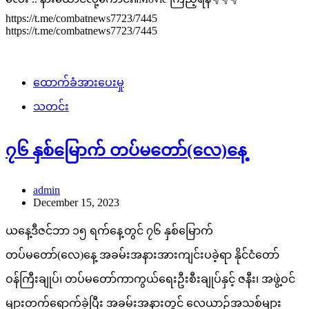
https://t.me/combatnews7723/7445
https://t.me/combatnews7723/7445
ထောက်ခံအားပေးမှု
သတင်း
၇၆ နှစ်မြောက် တပ်မတော်(လေ)နေ့
admin
December 15, 2023
ယနေ့ဒီဇင်ဘာ ၁၅ ရက်နေ့တွင် ၇၆ နှစ်မြောက်
တပ်မတော်(လေ)နေ့ အခမ်းအနားအားကျင်းပခဲ့ရာ နိုင်ငံတော်
ဝန်ကြီးချုပ်၊ တပ်မတော်ကာကွယ်ရေးဦးစီးချုပ်နှင့် ဇနီး၊ အဖွဲ့ဝင်
များတက်ရောက်ခဲ့ပြီး အခမ်းအနားတွင် လေယာဉ်အသစ်များ