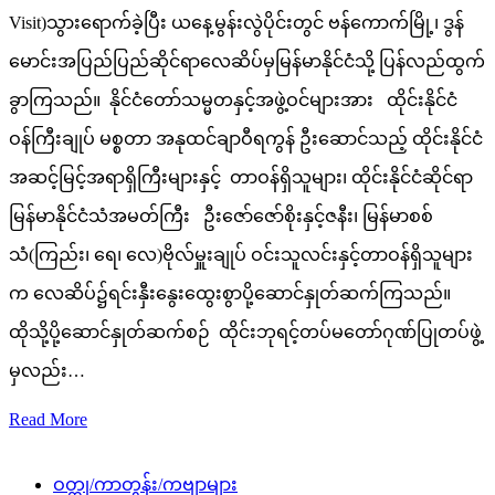
Visit)သွားရောက်ခဲ့ပြီး ယနေ့မွန်းလွဲပိုင်းတွင် ဗန်ကောက်မြို့၊ ဒွန်
မောင်းအပြည်ပြည်ဆိုင်ရာလေဆိပ်မှမြန်မာနိုင်ငံသို့ ပြန်လည်ထွက်
ခွာကြသည်။ နိုင်ငံတော်သမ္မတနှင့်အဖွဲ့ဝင်များအား ထိုင်းနိုင်ငံ
ဝန်ကြီးချုပ် မစ္စတာ အနုထင်ချာဝီရကွန် ဦးဆောင်သည့် ထိုင်းနိုင်ငံ
အဆင့်မြင့်အရာရှိကြီးများနှင့် တာဝန်ရှိသူများ၊ ထိုင်းနိုင်ငံဆိုင်ရာ
မြန်မာနိုင်ငံသံအမတ်ကြီး ဦးဇော်ဇော်စိုးနှင့်ဇနီး၊ မြန်မာစစ်
သံ(ကြည်း၊ ရေ၊ လေ)ဗိုလ်မှူးချုပ် ဝင်းသူလင်းနှင့်တာဝန်ရှိသူများ
က လေဆိပ်၌ရင်းနှီးနွေးထွေးစွာပို့ဆောင်နှုတ်ဆက်ကြသည်။
ထိုသို့ပို့ဆောင်နှုတ်ဆက်စဉ် ထိုင်းဘုရင့်တပ်မတော်ဂုဏ်ပြုတပ်ဖွဲ့
မှလည်း…
Read More
ဝတ္ထု/ကာတွန်း/ကဗျာများ