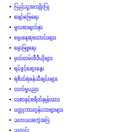
ပြည်သူ့အကျိုးပြု
ဖျော်ဖြေရေး
မူလစာမျက်နှာ
မွေးနေ့ဆုတောင်းများ
မွေးမြူရေး
မှတ်တမ်းဗီဒီယိုများ
ရင်ဖွင့်ဆွေးနွေး
ရဲစိတ်ရဲမန်သီချင်းများ
လက်မှုပညာ
လစာနှင့်စရိတ်နှုန်းထား
ဝတ္ထု/ကာတွန်း/ကဗျာများ
သကသအကွဲအပြဲ
သတင်း