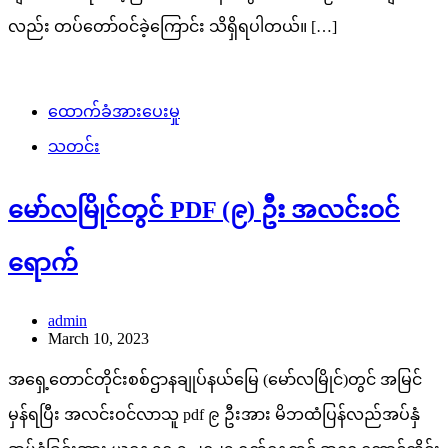
လည်း တပ်တော်ဝင်ခဲ့ကြောင်း သိရှိရပါတယ်။ […]
ထောက်ခံအားပေးမှု
သတင်း
မော်လမြိုင်တွင် PDF (၉) ဦး အလင်းဝင်
ရောက်
admin
March 10, 2023
အရှေ့တောင်တိုင်းစစ်ဌာနချုပ်နယ်မြေ (မော်လမြိုင်)တွင် အမြင်
မှန်ရပြီး အလင်းဝင်လာသူ pdf ၉ ဦးအား မိဘထံပြန်လည်အပ်နှံ