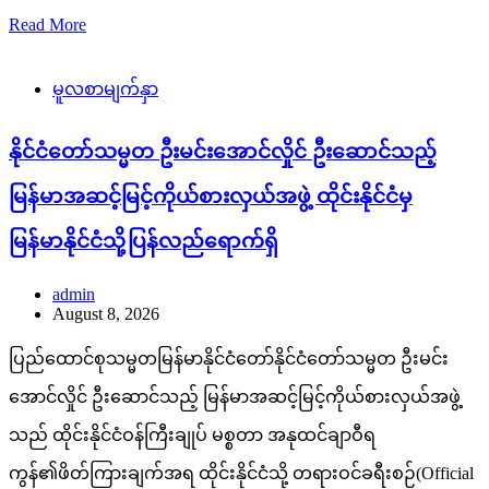
Read More
မူလစာမျက်နှာ
နိုင်ငံတော်သမ္မတ ဦးမင်းအောင်လှိုင် ဦးဆောင်သည့်
မြန်မာအဆင့်မြင့်ကိုယ်စားလှယ်အဖွဲ့ ထိုင်းနိုင်ငံမှ
မြန်မာနိုင်ငံသို့ပြန်လည်ရောက်ရှိ
admin
August 8, 2026
ပြည်ထောင်စုသမ္မတမြန်မာနိုင်ငံတော်နိုင်ငံတော်သမ္မတ ဦးမင်း
အောင်လှိုင် ဦးဆောင်သည့် မြန်မာအဆင့်မြင့်ကိုယ်စားလှယ်အဖွဲ့
သည် ထိုင်းနိုင်ငံဝန်ကြီးချုပ် မစ္စတာ အနုထင်ချာဝီရ
ကွန်၏ဖိတ်ကြားချက်အရ ထိုင်းနိုင်ငံသို့ တရားဝင်ခရီးစဉ်(Official