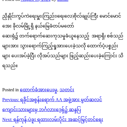
ညှိနှိုင်းကွပ်ကဲရေးမှူး(ကြည်း၊ရေ၊လေ)ဗိုလ်ချုပ်ကြီး မောင်မောင်
အေး ခိုလမ်မြို့ရှိ နယ်မြေခံတပ်မတော်
ဆေးရုံ၌ တက်ရောက်ဆေးကုသမှုခံယူနေသည့် အရာရှိ၊ စစ်သည်
များအား သွားရောက်ကြည့်ရှုအားပေးခဲ့သလို ထောက်ပံ့ပစ္စည်း
များ ပေးအပ်ခဲ့ပြီး လိုအပ်သည်များ ဖြည့်ဆည်းပေးခဲ့ကြောင်း သိ
ရသည်။
Posted in
ထောက်ခံအားပေးမှု
,
သတင်း
Post
Previous:
ရခိုင်အစွန်းရောက် AA အဖွဲ့အား မွတ်ဆလင်
navigation
ကျောင်းသားများမှ ဘင်္ဂလားဒေ့ရှ်၌ ဆန္ဒပြ
Next:
ရန်ကုန်-ပဲခူး ရထားလမ်းပိုင်း အဆင့်မြှင့်တင်ရေး