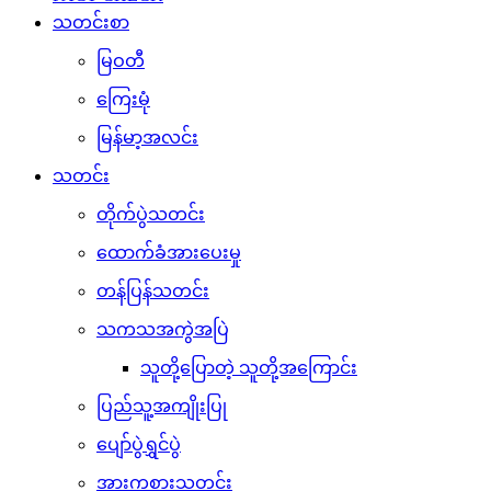
သတင်းစာ
မြဝတီ
ကြေးမုံ
မြန်မာ့အလင်း
သတင်း
တိုက်ပွဲသတင်း
ထောက်ခံအားပေးမှု
တန်ပြန်သတင်း
သကသအကွဲအပြဲ
သူတို့ပြောတဲ့ သူတို့အကြောင်း
ပြည်သူ့အကျိုးပြု
ပျော်ပွဲရွှင်ပွဲ
အားကစားသတင်း