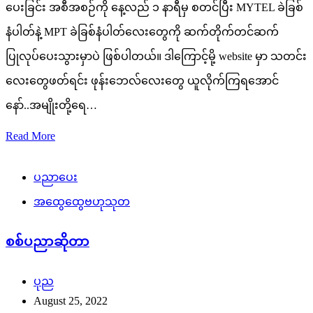
ပေးခြင်း အစီအစဉ်ကို နေ့လည် ၁ နာရီမှ စတင်ပြီး MYTEL ခဲခြစ်
နံပါတ်နဲ့ MPT ခဲခြစ်နံပါတ်လေးတွေကို ဆက်တိုက်တင်ဆက်
ပြုလုပ်ပေးသွားမှာပဲ ဖြစ်ပါတယ်။ ဒါကြောင့်မို့ website မှာ သတင်း
လေးတွေဖတ်ရင်း ဖုန်းဘေလ်လေးတွေ ယူလိုက်ကြရအောင်
နော်..အမျိုးတို့ရေ…
Read More
ပညာပေး
အထွေထွေဗဟုသုတ
စစ်ပညာဆိုတာ
ပုည
August 25, 2022