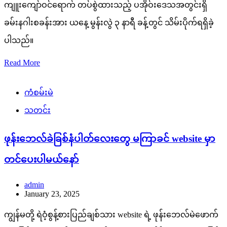
ကျူးကျော်ဝင်ရောက် တပ်စွဲထားသည့် ပအိုဝ်းဒေသအတွင်းရှိ
ခမ်းနဂါးစခန်းအား ယနေ့ မွန်းလွဲ ၃ နာရီ ခန့်တွင် သိမ်းပိုက်ရရှိခဲ့
ပါသည်။
Read More
ကံစမ်းမဲ
သတင်း
ဖုန်းဘေလ်ခဲခြစ်နံပါတ်လေးတွေ မကြာခင် website မှာ
တင်ပေးပါမယ်နော်
admin
January 23, 2025
ကျွန်မတို့ ရဲဝံ့စွန့်စားပြည်ချစ်သား website ရဲ့ ဖုန်းဘေလ်မဲဖောက်