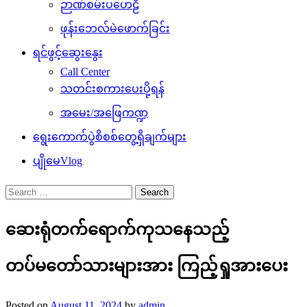
ဉာဏ်စမ်းပဟေဠိ
ဖုန်းဘေလ်မဲဖောက်ခြင်း
ရင်ဖွင့်ဆွေးနွေး
Call Center
သတင်းစကားပေးပို့ရန်
အမေး/အဖြေကဏ္ဍ
ရွေးကောက်ပွဲစိစစ်တွေ့ရှိချက်များ
ပျိုမေVlog
Search
for:
ဆေးရုံတက်ရောက်ကုသနေသည့်
တပ်မတော်သားများအား ကြည့်ရှုအားပေး
Posted on
August 11, 2024
by
admin