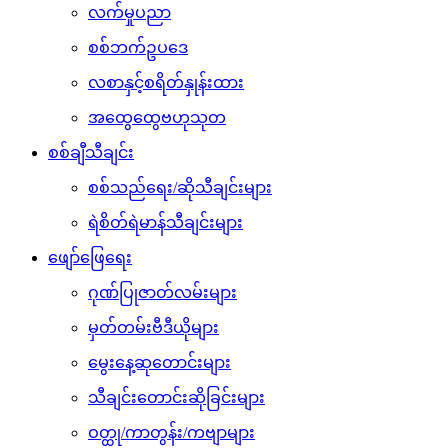
လက်မှုပညာ
စစ်ဘက်ဥပဒေ
လစာနှင့်စရိတ်နှုန်းထား
အထွေထွေဗဟုသုတ
စစ်ချီသီချင်း
စစ်သည်ရေး/ဆိုသီချင်းများ
ရဲစိတ်ရဲမာန်သီချင်းများ
ဖျော်ဖြေရေး
ဂုဏ်ပြုဇာတ်လမ်းများ
မှတ်တမ်းဗီဒီယိုများ
မွေးနေ့ဆုတောင်းများ
သီချင်းတောင်းဆိုခြင်းများ
ဝတ္ထု/ကာတွန်း/ကဗျာများ