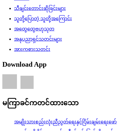
သီချင်းတောင်းဆိုခြင်းများ
သူတို့ပြောတဲ့ သူတို့အကြောင်း
အထွေထွေဗဟုသုတ
အနုပညာရှင်သတင်းများ
အားကစားသတင်း
Download App
မကြာခင်ကတင်ထားသော
အမျိုးသားစည်းလုံးညီညွတ်ရေးနှင့်ငြိမ်းချမ်းရေးဖော်