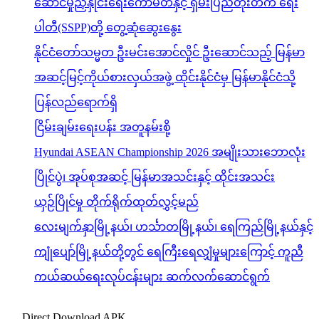
ဆောင်မှုညှိနှိုင်းရေးကော်မတီနှင့် ရှမ်းပြည်တိုးတက် ရေး
ပါတီ(SSPP)တို့ တွေ့ဆုံဆွေးနွေး
နိုင်ငံတော်သမ္မတ ဦးမင်းအောင်လှိုင် ဦးဆောင်သည့် မြန်မာ
အဆင့်မြင့်ကိုယ်စားလှယ်အဖွဲ့ ထိုင်းနိုင်ငံမှ မြန်မာနိုင်ငံသို့
ပြန်လည်ရောက်ရှိ
ငြိမ်းချမ်းရေးပန်း အတူနမ်းစို့
Hyundai ASEAN Championship 2026 အမျိုးသားဘောလုံး
ပြိုင်ပွဲ၊ အုပ်စုအဆင့် မြန်မာအသင်းနှင့် ထိုင်းအသင်း
ယှဉ်ပြိုင်မှု တိုက်ရိုက်ထုတ်လွှင့်မည်
လေးမျက်နှာမြို့နယ်၊ ဟင်္သာတမြို့နယ်၊ ရေကြည်မြို့နယ်နှင့်
ကျုံပျော်မြို့နယ်တို့တွင် ရေကြီးရေလျှံမှုများကြောင့် ကူညီ
ကယ်ဆယ်ရေးလုပ်ငန်းများ ဆက်လက်ဆောင်ရွက်
Direct Download APK