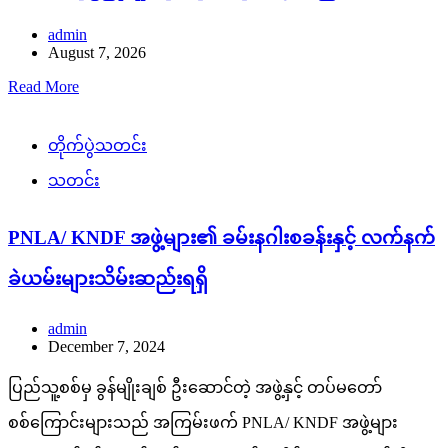
admin
August 7, 2026
Read More
တိုက်ပွဲသတင်း
သတင်း
PNLA/ KNDF အဖွဲ့များ၏ ခမ်းနဂါးစခန်းနှင့် လက်နက်
ခဲယမ်းများသိမ်းဆည်းရရှိ
admin
December 7, 2024
ပြည်သူ့စစ်မှ ခွန်မျိုးချစ် ဦးဆောင်တဲ့ အဖွဲ့နှင့် တပ်မတော်
စစ်ကြောင်းများသည် အကြမ်းဖက် PNLA/ KNDF အဖွဲ့များ