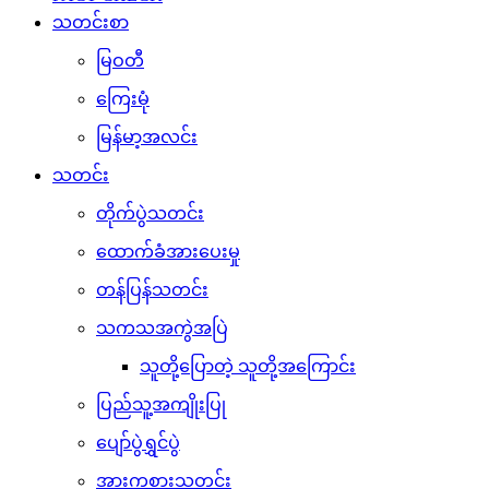
သတင်းစာ
မြဝတီ
ကြေးမုံ
မြန်မာ့အလင်း
သတင်း
တိုက်ပွဲသတင်း
ထောက်ခံအားပေးမှု
တန်ပြန်သတင်း
သကသအကွဲအပြဲ
သူတို့ပြောတဲ့ သူတို့အကြောင်း
ပြည်သူ့အကျိုးပြု
ပျော်ပွဲရွှင်ပွဲ
အားကစားသတင်း