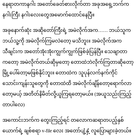
နေရာတကာနဂါး အတော်ခေတ်စားလိုက်တာ အခုအရှေ့ဘက်က
နဂါးကြီး နဂါးလေးတွေအမောက်ထောင်နေပြီ။
အခုနောက်ဆုံး အဆိုတော်ကြီးရဲ့ အမဲလိုက်အက…… ဘယ်သူက
ဘယ်သူ့ကို အမဲလိုက်ကြမလဲတော့ မသိဘူး။ အမဲလိုက်အက
သီချင်းက အတော်အုံးအုံးကျွက်ကျွက်ဖြစ်ခဲ့ပြန်ပြီ။ သေချာတာ
ကတော့ အမဲလိုက်တယ်ဆိုမှတော့ တောထဲဘဲလိုက်ကြတာဆိုတော့
မြို့ပေါ်တော့မဖြစ်နိုင်ဘူး။ တောထဲက သူပုန်လက်နက်ကိုင်
သောင်းကျန်းသူတွေကို တောထဲထိ အမဲလိုက်ချိန်တော့ရောက်လာ
တော့မယ့် အတိတ်နိမိတ်လို့ယူကြရတော့မယ်။ (အယူသည်းကြည့်
တာပါလေ)
အကောင်းဘက်က တွေးကြည့်ရင် တလောကဆရာတပည့်နှစ်
ယောက်ရဲ့ ချစ်စရာ v-file လေး အတော်ပျံ့နှံ့ လူပြောများခဲ့တယ်။