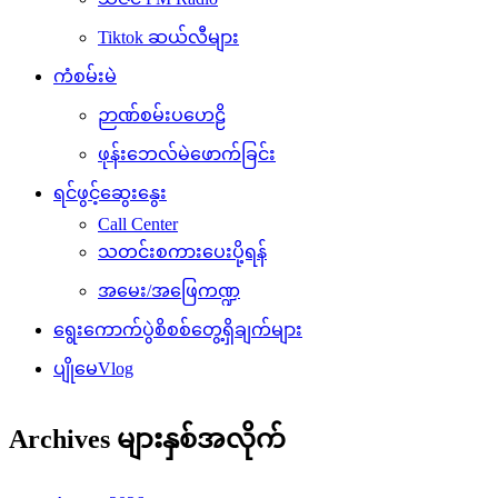
Tiktok ဆယ်လီများ
ကံစမ်းမဲ
ဉာဏ်စမ်းပဟေဠိ
ဖုန်းဘေလ်မဲဖောက်ခြင်း
ရင်ဖွင့်ဆွေးနွေး
Call Center
သတင်းစကားပေးပို့ရန်
အမေး/အဖြေကဏ္ဍ
ရွေးကောက်ပွဲစိစစ်တွေ့ရှိချက်များ
ပျိုမေVlog
Archives များနှစ်အလိုက်