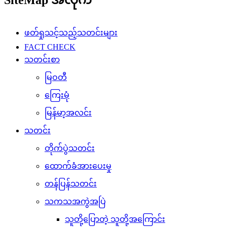
ဖတ်ရှုသင့်သည့်သတင်းများ
FACT CHECK
သတင်းစာ
မြဝတီ
ကြေးမုံ
မြန်မာ့အလင်း
သတင်း
တိုက်ပွဲသတင်း
ထောက်ခံအားပေးမှု
တန်ပြန်သတင်း
သကသအကွဲအပြဲ
သူတို့ပြောတဲ့ သူတို့အကြောင်း