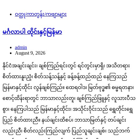
ဝတ္ထု/ကာတွန်း/ကဗျာများ
မင်္ဂလာပါ ထိုင်းနှင့်မြန်မာ
admin
August 9, 2026
နိုင်ငံအချင်းချင်း၊ ချစ်ကြည်ရင်းတွင် ရင်တွင်းမှာရှိ၊ အသိတရား
စိတ်ထားနူးညံ့၊ စိတ်သန့်သန့်နှင့် ခန့်ခန့်ထည်ထည် နေကြသည်
မြန်မာနှင့်ထိုင်း လွန်ချစ်ကြည်။ ထေရဝါဒ၊ မြတ်ဗုဒ္ဓ၏ ဓမ္မရတနာ၊
စောင့်ထိန်းရာတွင် ဘာသာလည်းတူ၊ ချစ်ကြည်ဖြူနှင့် လူသားပီသ
စွာ၊ နေကြပါသည် မြန်မာနှင့်ထိုင်း၊ အသိုင်းဝိုင်းသည် ရွှေတိုင်းရွှေ
ပြည် စိတ်ထားညီ။ နယ်ချင်းထိစပ်၊ ဘာသာမြတ်နှင့် တပ်ချင်း
လည်းညီ၊ စိတ်လည်းကြည်လျက် ပြည်သူချင်းချစ်၊ သည်ဘက်