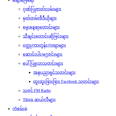
ဂုဏ်ပြုဇာတ်လမ်းများ
မှတ်တမ်းဗီဒီယိုများ
မွေးနေ့ဆုတောင်းများ
သီချင်းတောင်းဆိုခြင်းများ
ဝတ္ထု/ကာတွန်း/ကဗျာများ
ဆောင်းပါး/မဂ္ဂဇင်းများ
ပေါ်ပြူလာသတင်းများ
အနုပညာရှင်သတင်းများ
ထူးထူးခြားခြား Facebook သတင်းများ
သဇင် FM Radio
Tiktok ဆယ်လီများ
ကံစမ်းမဲ