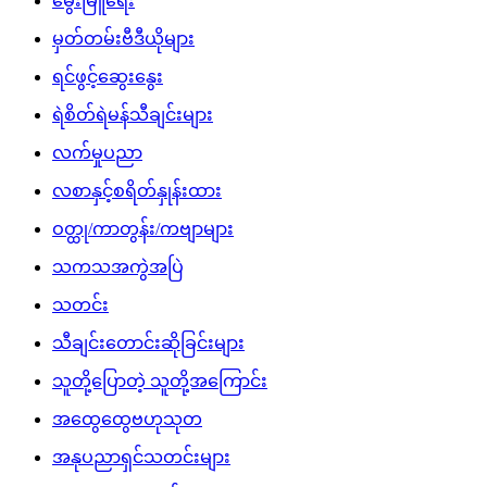
မွေးမြူရေး
မှတ်တမ်းဗီဒီယိုများ
ရင်ဖွင့်ဆွေးနွေး
ရဲစိတ်ရဲမန်သီချင်းများ
လက်မှုပညာ
လစာနှင့်စရိတ်နှုန်းထား
ဝတ္ထု/ကာတွန်း/ကဗျာများ
သကသအကွဲအပြဲ
သတင်း
သီချင်းတောင်းဆိုခြင်းများ
သူတို့ပြောတဲ့ သူတို့အကြောင်း
အထွေထွေဗဟုသုတ
အနုပညာရှင်သတင်းများ