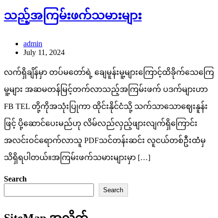
သည့်အကြမ်းဖက်သမားများ
admin
July 11, 2024
လက်ရှိချိန်မှာ တပ်မတော်ရဲ့ ချေမူန်းမူ့များကြောင့်ထိခိုက်သေကြေ
မူ့များ အဆမတန်မြင့်တက်လာသည့်အကြမ်းဖက် ပဒက်များဟာ
FB TEL တို့ကိုအသုံးပြုကာ ထိုင်းနိုင်ငံသို့ သက်သာသောဈေးနူန်း
ဖြင့် ပို့ဆောင်ပေးမည်ဟု လိမ်လည်လှည့်ဖျားလျက်ရှိကြောင်း
အလင်းဝင်ရောက်လာသူ PDFသင်တန်းဆင်း လူငယ်တစ်ဦးထံမှ
သိရှိရပါတယ်။အကြမ်းဖက်သမားများမှာ […]
Search
Search
SiteMap အလိုက်