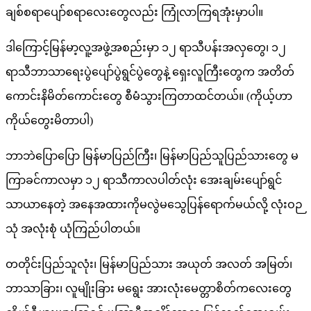
ချစ်စရာပျော်စရာလေးတွေလည်း ကြုံလာကြရအုံးမှာပါ။
ဒါကြောင့်မြန်မာ့လူ့အဖွဲ့အစည်းမှာ ၁၂ ရာသီပန်းအလှတွေ၊ ၁၂
ရာသီဘာသာရေးပွဲပျော်ပွဲရွင်ပွဲတွေနဲ့ ရှေးလူကြီးတွေက အတိတ်
ကောင်းနိမိတ်ကောင်းတွေ စီမံသွားကြတာထင်တယ်။ (ကိုယ့်ဟာ
ကိုယ်တွေးမိတာပါ)
ဘာဘဲပြောပြော မြန်မာပြည်ကြီး၊ မြန်မာပြည်သူပြည်သားတွေ မ
ကြာခင်ကာလမှာ ၁၂ ရာသီကာလပါတ်လုံး အေးချမ်းပျော်ရွင်
သာယာနေတဲ့ အနေအထားကိုမလွဲမသွေပြန်ရောက်မယ်လို့ လုံးဝဉ
သုံ အလုံးစုံ ယုံကြည်ပါတယ်။
တတိုင်းပြည်သူလုံး၊ မြန်မာပြည်သား အယုတ် အလတ် အမြတ်၊
ဘာသာခြား၊ လူမျိုးခြား မရွေး အားလုံးမေတ္တာစိတ်ကလေးတွေ