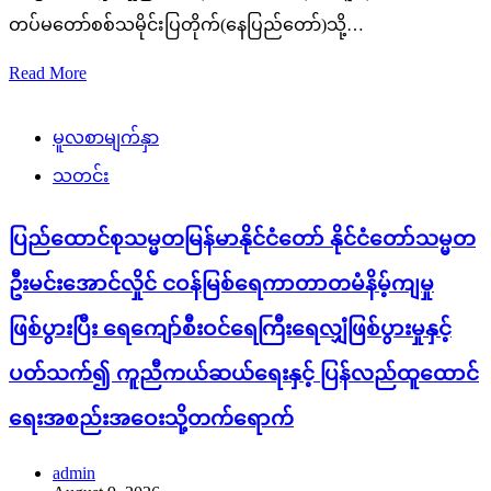
တပ်မတော်စစ်သမိုင်းပြတိုက်(နေပြည်တော်)သို့…
Read More
မူလစာမျက်နှာ
သတင်း
ပြည်ထောင်စုသမ္မတမြန်မာနိုင်ငံတော် နိုင်ငံတော်သမ္မတ
ဦးမင်းအောင်လှိုင် ငဝန်မြစ်ရေကာတာတမံနိမ့်ကျမှု
ဖြစ်ပွားပြီး ရေကျော်စီးဝင်ရေကြီးရေလျှံဖြစ်ပွားမှုနှင့်
ပတ်သက်၍ ကူညီကယ်ဆယ်ရေးနှင့် ပြန်လည်ထူထောင်
ရေးအစည်းအဝေးသို့တက်ရောက်
admin