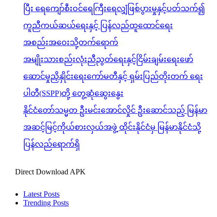
ပြီး ရေကျော်စီးဝင်ရေကြီးရေလျှံဖြစ်ပွားမှုနှင့်ပတ်သက်၍
ကူညီကယ်ဆယ်ရေးနှင့် ပြန်လည်ထူထောင်ရေး
အစည်းအဝေးသို့တက်ရောက်
အမျိုးသားစည်းလုံးညီညွတ်ရေးနှင့်ငြိမ်းချမ်းရေးဖော်
ဆောင်မှုညှိနှိုင်းရေးကော်မတီနှင့် ရှမ်းပြည်တိုးတက် ရေး
ပါတီ(SSPP)တို့ တွေ့ဆုံဆွေးနွေး
နိုင်ငံတော်သမ္မတ ဦးမင်းအောင်လှိုင် ဦးဆောင်သည့် မြန်မာ
အဆင့်မြင့်ကိုယ်စားလှယ်အဖွဲ့ ထိုင်းနိုင်ငံမှ မြန်မာနိုင်ငံသို့
ပြန်လည်ရောက်ရှိ
Direct Download APK
Latest Posts
Trending Posts