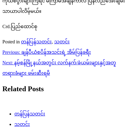
ကိုယ်စီပွားများကြရင် မကြာမီအချိန်ကာလ ပြန်လည်အေးချမ်း
သာယာပါလိမ့်မယ်။
Crd.ပြည်ထောင်စု
Posted in
တန်ပြန်သတင်း
,
သတင်း
Post
Previous:
ချန်ပီယံစပိန်အသင်းရဲ့ အိမ်ပြန်ခရီး
navigation
Next:
နမ့်စန်မြို့နယ်အတွင်း လက်နက်/ခဲယမ်းများနှင့်အတူ
တရားခံများ ဖမ်းဆီးရမိ
Related Posts
တန်ပြန်သတင်း
သတင်း