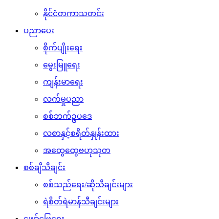
နိုင်ငံတကာသတင်း
ပညာပေး
စိုက်ပျိုးရေး
မွေးမြူရေး
ကျန်းမာရေး
လက်မှုပညာ
စစ်ဘက်ဥပဒေ
လစာနှင့်စရိတ်နှုန်းထား
အထွေထွေဗဟုသုတ
စစ်ချီသီချင်း
စစ်သည်ရေး/ဆိုသီချင်းများ
ရဲစိတ်ရဲမာန်သီချင်းများ
ဖျော်ဖြေရေး