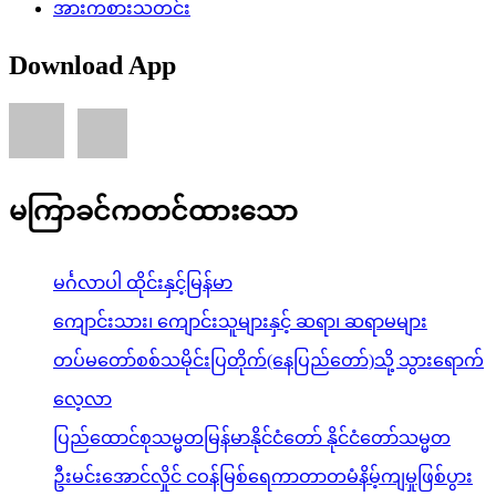
အားကစားသတင်း
Download App
မကြာခင်ကတင်ထားသော
မင်္ဂလာပါ ထိုင်းနှင့်မြန်မာ
ကျောင်းသား၊ ကျောင်းသူများနှင့် ဆရာ၊ ဆရာမများ
တပ်မတော်စစ်သမိုင်းပြတိုက်(နေပြည်တော်)သို့ သွားရောက်
လေ့လာ
ပြည်ထောင်စုသမ္မတမြန်မာနိုင်ငံတော် နိုင်ငံတော်သမ္မတ
ဦးမင်းအောင်လှိုင် ငဝန်မြစ်ရေကာတာတမံနိမ့်ကျမှုဖြစ်ပွား