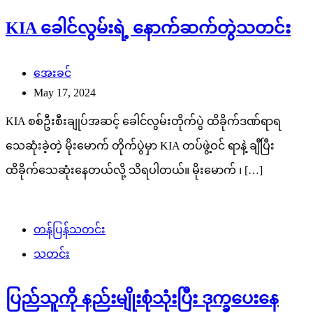
KIA ခေါင်လွမ်းရဲ့ နောက်ဆက်တွဲသတင်း
အေးခင်
May 17, 2024
KIA စစ်ဦးစီးချုပ်အဆင့် ခေါင်လွမ်းတိုက်ပွဲ ထိခိုက်ဒဏ်ရာရ
သေဆုံးခဲ့တဲ့ မိုးမောက် တိုက်ပွဲမှာ KIA တပ်ဖွဲ့ဝင် ရာနဲ့ ချီပြီး
ထိခိုက်သေဆုံးနေတယ်လို့ သိရပါတယ်။ မိုးမောက် ၊ […]
တန်ပြန်သတင်း
သတင်း
ပြည်သူကို နည်းမျိုးစုံသုံးပြီး ဒုက္ခပေးနေ