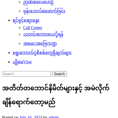
ဉာဏ်စမ်းပဟေဠိ
ဖုန်းဘေလ်မဲဖောက်ခြင်း
ရင်ဖွင့်ဆွေးနွေး
Call Center
သတင်းစကားပေးပို့ရန်
အမေး/အဖြေကဏ္ဍ
ရွေးကောက်ပွဲစိစစ်တွေ့ရှိချက်များ
ပျိုမေVlog
Search
for:
အတိတ်တဘောင်နိမိတ်များနှင့် အမဲလိုက်
ချိန်ရောက်တော့မည်
Posted on
July 16, 2024
by
admin