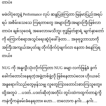
တာပဲ။
မဖဲဝါပုံတွေနဲ့ Performance လုပ် ဆန္ဒပြခဲ့ကြတာ မြန်မာပြည်အရပ်
ရပ် အစိမ်းသေသေ ကြရတာတွေ အများကြီးအများကြီးဖြစ်လာ
တာပဲ။ ချစ်သုဝေရဲ့ အဖေလားမသိဘူး ဗုဒ္ဓမြတ်စွာရဲ့ မျက်နှာတော်
ကို ကြောက်စရာအသွင်ရေးဆွဲပုံဖေါ်ခဲ့တာ… အခုဗုဒ္ဓဘာသာကို
အကြီးအကျယ်အပုတ်ချ တိုက်ခိုက်ပုံဖျက်လာ နေတာ ခံနေကြရ
တယ်။
NUG ကို အနူဂျီးသုံးလိုက်ကြတာ NUG ခမျာ လက်ဖြန့်ခံ ခွက်
ခေါက်တောင်းနေရတဲ့အဖွဲ့တစ်ဖွဲ့လို ဖြစ်နေတာပဲလေ။ ဟိုးယခင်
အနူရောဂါသည်တွေမှန်သမျှ လူတွေကြားတောင်းစားကြသူတွေ။
ထို့အတူပဲ …ပဒတ်..ပဒတ်ဆိုတဲ့အတိုင်း တွင်းထဲကထွက်တာနဲ့ကွိ
ကနဲကွိကနဲဖမ်းခံနေရတာ။ ဟော… တလောက နဂါး….နဂါး…