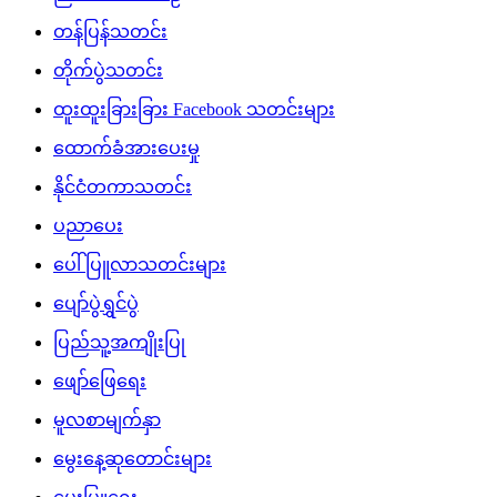
တန်ပြန်သတင်း
တိုက်ပွဲသတင်း
ထူးထူးခြားခြား Facebook သတင်းများ
ထောက်ခံအားပေးမှု
နိုင်ငံတကာသတင်း
ပညာပေး
ပေါ်ပြူလာသတင်းများ
ပျော်ပွဲရွှင်ပွဲ
ပြည်သူ့အကျိုးပြု
ဖျော်ဖြေရေး
မူလစာမျက်နှာ
မွေးနေ့ဆုတောင်းများ