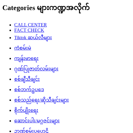
Categories များကဏ္ဍအလိုက်
CALL CENTER
FACT CHECK
Tiktok ဆယ်လီများ
ကံစမ်းမဲ
ကျန်းမာရေး
ဂုဏ်ပြုဇာတ်လမ်းများ
စစ်ချီသီချင်း
စစ်ဘက်ဥပဒေ
စစ်သည်ရေး/ဆိုသီချင်းများ
စိုက်ပျိုးရေး
ဆောင်းပါး/မဂ္ဂဇင်းများ
ဉာဏ်စမ်းပဟေဠိ