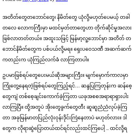
အတိတ်တွေတဘောင်တွေ၊ နိမိတ်တွေ ယုံလို့မဟုတ်ပေမယ့် တခါ
တလေ လောကကြီးမှာ မထင်မှတ်တာတွေဟာ တိုက်ဆိုင်မှုအလား
ဖြစ်လာတတ်တယ်။ အထူးသဖြင့် မြန်မာ့လူ့ဘောင်မှာ အတိတ် တ
ဘောင်နိမိတ်တွေက ပစ်ပယ်လို့မရ။ ရှေးပဝေသဏီ အဆက်ဆက်
ကတည်းက ယုံကြည်လက်ခံ လာကြတာပါ။
ဥပမာဖြစ်ရပ်တွေပေးမယ်ဆိုအများကြီး။ မျက်မှောက်ကာလမှာ
ကြုံတွေ့နေရတဲ့ဖြစ်ရပ်တွေကြည့်ရင်… ဆန္ဒပြကြတုန်းက ဆန်စေ့
တွေကျဲ တစ်စေ့ချင်းကောက်ခဲ့ကြတာ ယခုအစစအရာရာရှားပါး
လာကြပြီ။ ထို့အတူပဲ အိုးတွေခွက်တွေတီး ဆူဆူညံညံလုပ်ခဲ့ကြ
တာ အခုမြန်မာတပြည်လုံးဝုန်းဒိုင်းကြဲနေတာပဲ မဟုတ်လား။ ဒါ
တွေက လိုရာဆွဲပြောတယ်ထင်ရင်လည်းထင်ကြပေါ့ .. ထင်လို့ရ