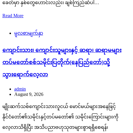
ခေတ်မှာ နှစ်တွေဟောင်းလည်း၊ ချစ်ကြည်ဆဲပါ…
Read More
မူလစာမျက်နှာ
ကျောင်းသား၊ ကျောင်းသူများနှင့် ဆရာ၊ ဆရာမများ
တပ်မတော်စစ်သမိုင်းပြတိုက်(နေပြည်တော်)သို့
သွားရောက်လေ့လာ
admin
August 9, 2026
မျိုးဆက်သစ်ကျောင်းသားလူငယ် မောင်မယ်များအနေဖြင့်
နိုင်ငံတော်၏သမိုင်းနှင့်တပ်မတော်၏ သမိုင်းကြောင်းများကို
လေ့လာသိရှိပြီး အသိပညာဗဟုသုတများစွာရရှိစေရန်၊