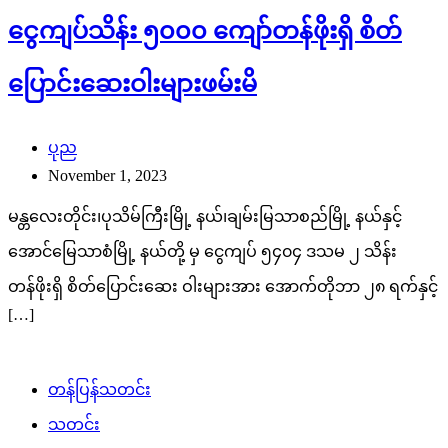
ငွေကျပ်သိန်း ၅၀၀၀ ကျော်တန်ဖိုးရှိ စိတ်
ပြောင်းဆေးဝါးများဖမ်းမိ
ပုည
November 1, 2023
မန္တလေးတိုင်း၊ပုသိမ်ကြီးမြို့ နယ်၊ချမ်းမြသာစည်မြို့ နယ်နှင့်
အောင်မြေသာစံမြို့ နယ်တို့ မှ ငွေကျပ် ၅၄၀၄ ဒသမ ၂ သိန်း
တန်ဖိုးရှိ စိတ်ပြောင်းဆေး ဝါးများအား အောက်တိုဘာ ၂၈ ရက်နှင့်
[…]
တန်ပြန်သတင်း
သတင်း