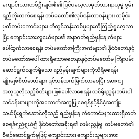
ကျောင်းသားတစ်ဦးချင်းစီ၏ ပြင်ပလေ့လာမှတ်သားနာယူမှု စွမ်း
ရည်တိုးတက်စေရန်၊ တပ်မတော်၏လုပ်ငန်းတာဝန်များ၊ သမိုင်း
မှတ်တမ်းကောင်းများ၊ တီထွင်ဆန်းသစ်မှုများကိုကြည့်ရှုလေ့လာ
ပြီး ကျောင်းသားလူငယ်များ၏ အနာဂတ်ရည်မှန်းချက်များ
ပေါ်ထွက်လာစေရန်၊ တပ်မတော်အကြီးအကဲများ၏ နိုင်ငံတော်နှင့်
တပ်မတော်အပေါ် ထားရှိသောစေတနာနှင့်တပ်မတော်မှ ကြိုးပမ်း
ဆောင်ရွက်လျက်ရှိသော ရည်မှန်းချက်များကိုသိရှိစေရန်၊
မျိုးချစ်စိတ်ဓာတ်များ ရှင်သန်ထက်မြက်လာစေပြီး အားကျ
အတုယူလိုသည့်စိတ်များဖြစ်ပေါ်လာစေရန်၊ သင်ရိုးညွှန်းတမ်းပါ
သင်ခန်းစာများကိုအထောက်အကူပြုစေရန်နှင့်နိုင်ငံ့အကျိုး
သယ်ပိုးရွက်ဆောင်လိုသည့် ရည်မှန်းချက်ကောင်းများထားရှိတတ်
စေရန်ရည်ရွယ်၍ နိုင်ငံတော်အစိုးရ၏ လမ်းညွှန်မှု၊ တပ်မတော်၏
စီစဉ်ဆောင်ရွက်မှုဖြင့် ကျောင်းသား၊ ကျောင်းသူများအား