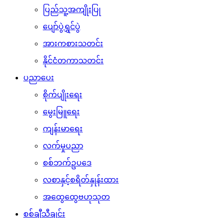
ပြည်သူ့အကျိုးပြု
ပျော်ပွဲရွှင်ပွဲ
အားကစားသတင်း
နိုင်ငံတကာသတင်း
ပညာပေး
စိုက်ပျိုးရေး
မွေးမြူရေး
ကျန်းမာရေး
လက်မှုပညာ
စစ်ဘက်ဥပဒေ
လစာနှင့်စရိတ်နှုန်းထား
အထွေထွေဗဟုသုတ
စစ်ချီသီချင်း