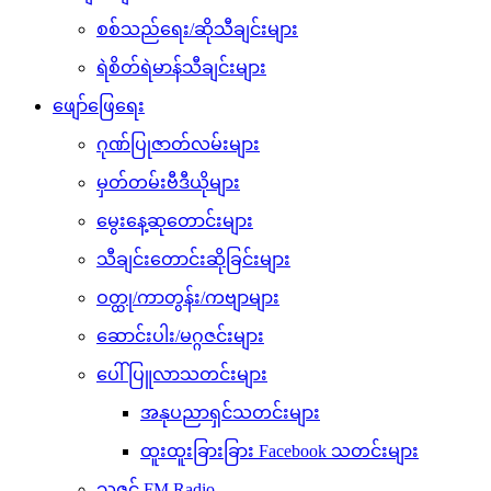
စစ်သည်ရေး/ဆိုသီချင်းများ
ရဲစိတ်ရဲမာန်သီချင်းများ
ဖျော်ဖြေရေး
ဂုဏ်ပြုဇာတ်လမ်းများ
မှတ်တမ်းဗီဒီယိုများ
မွေးနေ့ဆုတောင်းများ
သီချင်းတောင်းဆိုခြင်းများ
ဝတ္ထု/ကာတွန်း/ကဗျာများ
ဆောင်းပါး/မဂ္ဂဇင်းများ
ပေါ်ပြူလာသတင်းများ
အနုပညာရှင်သတင်းများ
ထူးထူးခြားခြား Facebook သတင်းများ
သဇင် FM Radio