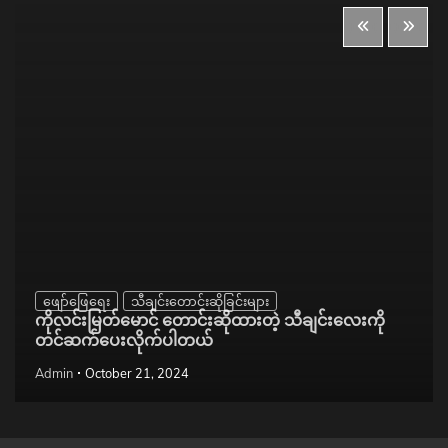
ဖျော်ဖြေရေး
သီချင်းတောင်းဆိုခြင်းများ
ကိုလင်းမြတ်မောင် တောင်းဆိုထားတဲ့ သီချင်းလေးကို
တင်ဆက်ပေးလိုက်ပါတယ်
Admin
October 21, 2024