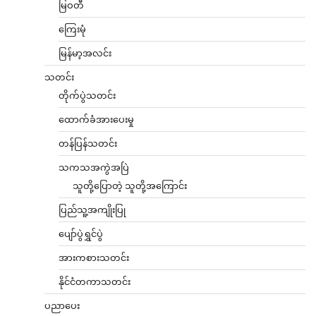
မြဝတီ
ကြေးမုံ
မြန်မာ့အလင်း
သတင်း
တိုက်ပွဲသတင်း
ထောက်ခံအားပေးမှု
တန်ပြန်သတင်း
သကသအကွဲအပြဲ
သူတို့ပြောတဲ့ သူတို့အကြောင်း
ပြည်သူ့အကျိုးပြု
ပျော်ပွဲရွှင်ပွဲ
အားကစားသတင်း
နိုင်ငံတကာသတင်း
ပညာပေး