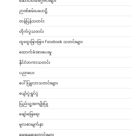
ဆောင်းပါး/မဂ္ဂဇင်းများ
ဉာဏ်စမ်းပဟေဠိ
တန်ပြန်သတင်း
တိုက်ပွဲသတင်း
ထူးထူးခြားခြား Facebook သတင်းများ
ထောက်ခံအားပေးမှု
နိုင်ငံတကာသတင်း
ပညာပေး
ပေါ်ပြူလာသတင်းများ
ပျော်ပွဲရွှင်ပွဲ
ပြည်သူ့အကျိုးပြု
ဖျော်ဖြေရေး
မူလစာမျက်နှာ
မွေးနေ့ဆုတောင်းများ