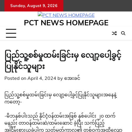
Skip
Sunday, August 9, 2026
to
content
PCT NEWS HOMEPAGE
ပြည်သူ့စစ်မှုထမ်းခြင်းမှ လျော့ပေါ့ခွင့်
ပြုနိုင်သူများ
Posted on
April 4, 2024
by
အေးခင်
ပြည်သူ့စစ်မှုထမ်းခြင်းမှ လျော့ပေါ့ခွင့်ပြုနိုင်သူများအနေနဲ့
ကတော့-
-မိဘနှစ်ပါးသည် နိုင်ငံ့ဝန်ထမ်းအဖြစ် နှစ်ပေါင်း ၂၀ ထက်
မနည်း တာဝန်ထမ်းဆဲ/ထမ်းဆောင် ခဲ့ပြီး သက်ပြည့်
အငြိမ်းစားယူခဲ့ပါက သတ်မှတ်ကာလ၏ တစ်ဝက်အထိလျော့