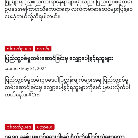
မြို့များနှင့်လူစည်ကားရာနေရာများမှာလည်း ပြည်သူ့စစ်မှုထမ်း
ဥပဒေအကြောင်းသိကောင်းစရာ လက်ကမ်းစာစောင်များဖြန့်ဝေ
ပေးခဲ့တယ်လို့သိရပါတယ်။
စစ်ဘက်ဥပဒေ
သတင်း
ပြည်သူ့စစ်မှုထမ်းဆောင်ခြင်းမှ လျှော့ပေါ့‌ခွင့်ရသူများ
အေးခင်
May 21, 2024
ပြည်သူ့စစ်မှုထမ်းဥပဒေပါပြဋ္ဌာန်းချက်များအရ ပြည်သူ့စစ်မှု
ထမ်းဆောင်ခြင်းမှ လျှော့ပေါ့ခွင့်ရသူများကိုဖော်ပြပေးလိုက်ပါ
တယ်နော်.။ #Crd
စစ်ဘက်ဥပဒေ
ပညာပေး
၁၉၉၃ ခုနှစ်၊ မူးယစ်ဆေးဝါးနှင့် စိတ်ကိုပြောင်းလဲစောသော