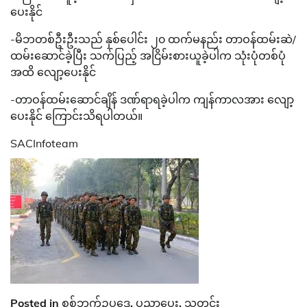
ပေးနိုင်
-မိဘတစ်ဦးဦးသည် နှစ်ပေါင်း ၂၀ ထက်မနည်း တာဝန်ထမ်းဆဲ/
ထမ်းဆောင်ခဲ့ပြီး သက်ပြည့် အငြိမ်းစားယူခဲ့ပါက သုံးပုံတစ်ပုံ
အထိ လျော့ပေးနိုင်
-တာဝန်ထမ်းဆောင်ချိန် ဒဏ်ရာရခဲ့ပါက ကျန်ကာလအား လျော့
ပေးနိုင် ကြောင်းသိရပါတယ်။
SACInfoteam
Posted in
စစ်ဘက်ဥပဒေ
,
ပညာပေး
,
သတင်း