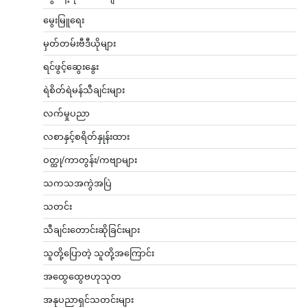
မွေးမြူရေး
မှတ်တမ်းဗီဒီယိုများ
ရင်ဖွင့်ဆွေးနွေး
ရဲစိတ်ရဲမန်သီချင်းများ
လက်မှုပညာ
လစာနှင့်စရိတ်နှုန်းထား
ဝတ္ထု/ကာတွန်း/ကဗျာများ
သကသအကွဲအပြဲ
သတင်း
သီချင်းတောင်းဆိုခြင်းများ
သူတို့ပြောတဲ့ သူတို့အကြောင်း
အထွေထွေဗဟုသုတ
အနုပညာရှင်သတင်းများ