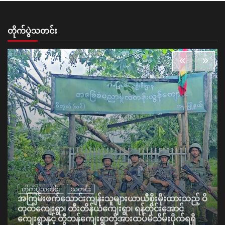
တိုက်ပွဲသတင်း
တိုက်ပွဲသတင်း
သတင်း
အကြမ်းဖက်သောင်းကျန်းသူများယာယီစိုးမိုးထားသည့် ဝိ
တုတ်ကျေးရွာ၊ တီးတိန်ယံကျေးရွာ၊ ရန်တိုင်းအောင်
ကျေးရွာနှင့် တွီဘန်ကျေးရွာတို့အားထပ်မံသိမ်းပိုက်ရရှိ