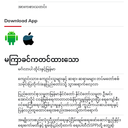
အားကစားသတင်း
Download App
မကြာခင်ကတင်ထားသော
မင်္ဂလာပါ ထိုင်းနှင့်မြန်မာ
ကျောင်းသား၊ ကျောင်းသူများနှင့် ဆရာ၊ ဆရာမများ တပ်မတော်စစ်
သမိုင်းပြတိုက်(နေပြည်တော်)သို့ သွားရောက်လေ့လာ
ပြည်ထောင်စုသမ္မတမြန်မာနိုင်ငံတော် နိုင်ငံတော်သမ္မတ ဦးမင်း
အောင်လှိုင် ငဝန်မြစ်ရေကာတာတမံနိမ့်ကျမှုဖြစ်ပွားပြီး ရေကျော်စီး
ဝင်ရေကြီးရေလျှံဖြစ်ပွားမှုနှင့်ပတ်သက်၍ ကူညီကယ်ဆယ်ရေးနှင့်
ပြန်လည်ထူထောင်ရေးအစည်းအဝေးသို့တက်ရောက်
အမျိုးသားစည်းလုံးညီညွတ်ရေးနှင့်ငြိမ်းချမ်းရေးဖော်ဆောင်မှုညှိနှိုင်း
ရေးကော်မတီနှင့် ရှမ်းပြည်တိုးတက် ရေးပါတီ(SSPP)တို့ တွေ့ဆုံ