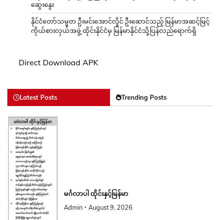
ဆွေးနွေး
နိုင်ငံတော်သမ္မတ ဦးမင်းအောင်လှိုင် ဦးဆောင်သည့် မြန်မာအဆင့်မြင့်
ကိုယ်စားလှယ်အဖွဲ့ ထိုင်းနိုင်ငံမှ မြန်မာနိုင်ငံသို့ပြန်လည်ရောက်ရှိ
Direct Download APK
Latest Posts
Trending Posts
မင်္ဂလာပါ ထိုင်းနှင့်မြန်မာ
Admin
August 9, 2026