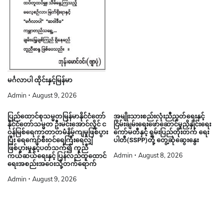
မင်္ဂလာပါ ထိုင်းနှင့်မြန်မာ
Admin
August 9, 2026
ပြည်ထောင်စုသမ္မတမြန်မာနိုင်ငံတော်
အမျိုးသားစည်းလုံးညီညွတ်ရေးနှင့်
နိုင်ငံတော်သမ္မတ ဦးမင်းအောင်လှိုင် င
ငြိမ်းချမ်းရေးဖော်ဆောင်မှုညှိနှိုင်းရေး
ဝန်မြစ်ရေကာတာတမံနိမ့်ကျမှုဖြစ်ပွား
ကော်မတီနှင့် ရှမ်းပြည်တိုးတက် ရေး
ပြီး ရေကျော်စီးဝင်ရေကြီးရေလျှံ
ပါတီ(SSPP)တို့ တွေ့ဆုံဆွေးနွေး
ဖြစ်ပွားမှုနှင့်ပတ်သက်၍ ကူညီ
Admin
August 8, 2026
ကယ်ဆယ်ရေးနှင့် ပြန်လည်ထူထောင်
ရေးအစည်းအဝေးသို့တက်ရောက်
Admin
August 9, 2026