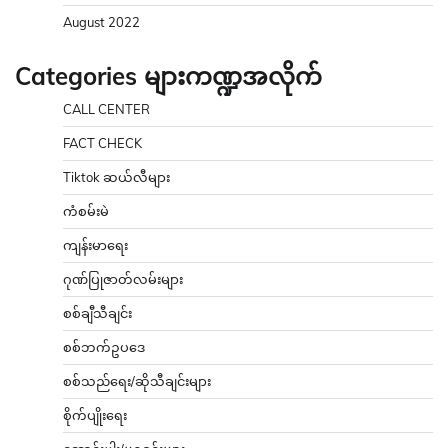
August 2022
Categories များကဏ္ဍအလိုက်
CALL CENTER
FACT CHECK
Tiktok ဆယ်လီများ
ကံစမ်းမဲ
ကျန်းမာရေး
ဂုဏ်ပြုဇာတ်လမ်းများ
စစ်ချီသီချင်း
စစ်ဘက်ဥပဒေ
စစ်သည်ရေး/ဆိုသီချင်းများ
စိုက်ပျိုးရေး