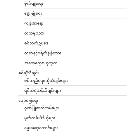
စိုက်ပျိုးရေး
မွေးမြူရေး
ကျန်းမာရေး
လက်မှုပညာ
စစ်ဘက်ဥပဒေ
လစာနှင့်စရိတ်နှုန်းထား
အထွေထွေဗဟုသုတ
စစ်ချီသီချင်း
စစ်သည်ရေး/ဆိုသီချင်းများ
ရဲစိတ်ရဲမာန်သီချင်းများ
ဖျော်ဖြေရေး
ဂုဏ်ပြုဇာတ်လမ်းများ
မှတ်တမ်းဗီဒီယိုများ
မွေးနေ့ဆုတောင်းများ