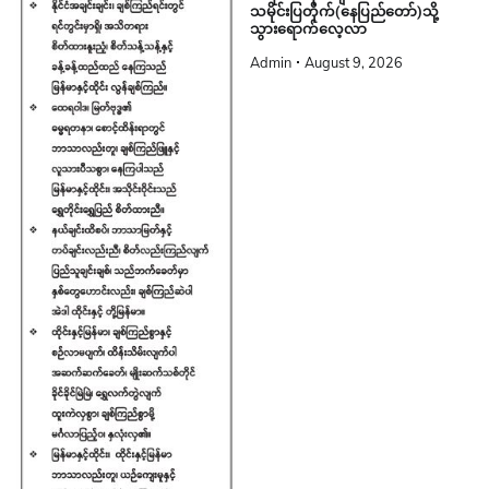
သမိုင်းပြတိုက်(နေပြည်တော်)သို့
သွားရောက်လေ့လာ
Admin
August 9, 2026