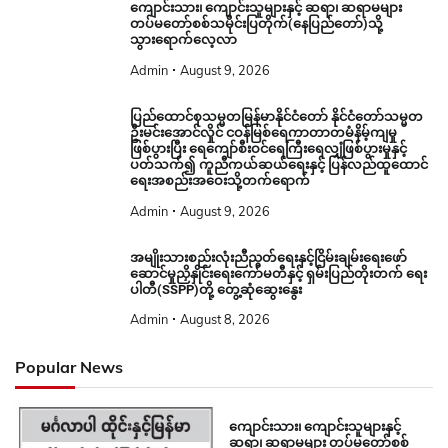
ကျောင်းသား၊ ကျောင်းသူများနှင့် ဆရာ၊ ဆရာမများ
တပ်မတော်စစ်သမိုင်းပြတိုက်(နေပြည်တော်)သို့
သွားရောက်လေ့လာ
Admin
August 9, 2026
ပြည်ထောင်စုသမ္မတမြန်မာနိုင်ငံတော် နိုင်ငံတော်သမ္မတ
ဦးမင်းအောင်လှိုင် ငဝန်မြစ်ရေကာတာတမံနိမ့်ကျမှု
ဖြစ်ပွားပြီး ရေကျော်စီးဝင်ရေကြီးရေလျှံဖြစ်ပွားမှုနှင့်
ပတ်သက်၍ ကူညီကယ်ဆယ်ရေးနှင့် ပြန်လည်ထူထောင်
ရေးအစည်းအဝေးသို့တက်ရောက်
Admin
August 9, 2026
အမျိုးသားစည်းလုံးညီညွတ်ရေးနှင့်ငြိမ်းချမ်းရေးဖော်
ဆောင်မှုညှိနှိုင်းရေးကော်မတီနှင့် ရှမ်းပြည်တိုးတက် ရေး
ပါတီ(SSPP)တို့ တွေ့ဆုံဆွေးနွေး
Admin
August 8, 2026
Popular News
ကျောင်းသား၊ ကျောင်းသူများနှင့်
ဆရာ၊ ဆရာမများ တပ်မတော်စစ်