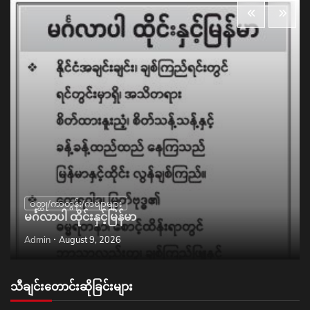
ဝတ္ထု/ကာတွန်း/ကဗျာများ
မင်္ဂလာပါ ထိုင်းနှင့်မြန်မာ
Admin
August 9, 2026
သီချင်းတောင်းဆိုခြင်းများ