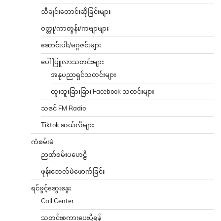
သီချင်းတောင်းဆိုခြင်းများ
ဝတ္ထု/ကာတွန်း/ကဗျာများ
ဆောင်းပါး/မဂ္ဂဇင်းများ
ပေါ်ပြူလာသတင်းများ
အနုပညာရှင်သတင်းများ
ထူးထူးခြားခြား Facebook သတင်းများ
သဇင် FM Radio
Tiktok ဆယ်လီများ
ကံစမ်းမဲ
ဉာဏ်စမ်းပဟေဠိ
ဖုန်းဘေလ်မဲဖောက်ခြင်း
ရင်ဖွင့်ဆွေးနွေး
Call Center
သတင်းစကားပေးပို့ရန်