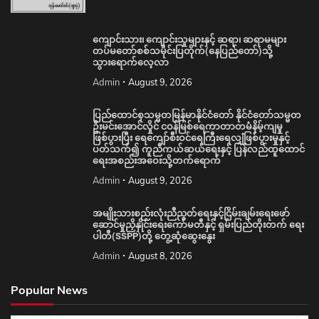
ကျောင်းသား၊ ကျောင်းသူများနှင့် ဆရာ၊ ဆရာမများ
တပ်မတော်စစ်သမိုင်းပြတိုက်(နေပြည်တော်)သို့
သွားရောက်လေ့လာ
Admin
August 9, 2026
ပြည်ထောင်စုသမ္မတမြန်မာနိုင်ငံတော် နိုင်ငံတော်သမ္မတ
ဦးမင်းအောင်လှိုင် ငဝန်မြစ်ရေကာတာတမံနိမ့်ကျမှု
ဖြစ်ပွားပြီး ရေကျော်စီးဝင်ရေကြီးရေလျှံဖြစ်ပွားမှုနှင့်
ပတ်သက်၍ ကူညီကယ်ဆယ်ရေးနှင့် ပြန်လည်ထူထောင်
ရေးအစည်းအဝေးသို့တက်ရောက်
Admin
August 9, 2026
အမျိုးသားစည်းလုံးညီညွတ်ရေးနှင့်ငြိမ်းချမ်းရေးဖော်
ဆောင်မှုညှိနှိုင်းရေးကော်မတီနှင့် ရှမ်းပြည်တိုးတက် ရေး
ပါတီ(SSPP)တို့ တွေ့ဆုံဆွေးနွေး
Admin
August 8, 2026
Popular News