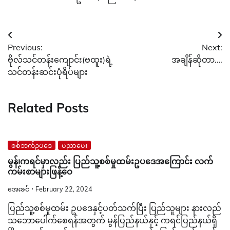
Post
Previous:
Next:
navigation
ဗိုလ်သင်တန်းကျောင်း(ဗထူး)ရဲ့
အချိန်ဆိုတာ….
သင်တန်းဆင်းပုံရိပ်များ
Related Posts
စစ်ဘက်ဥပဒေ
ပညာပေး
မွန်၊ကရင်မှာလည်း ပြည်သူ့စစ်မှုထမ်းဥပဒေအကြောင်း လက်
ကမ်းစာများဖြန့်ဝေ
အေးခင်
February 22, 2024
ပြည်သူ့စစ်မှုထမ်း ဥပဒေနှင့်ပတ်သက်ပြီး ပြည်သူများ နားလည်
သဘောပေါက်စေရန်အတွက် မွန်ပြည်နယ်နှင့် ကရင်ပြည်နယ်ရှိ