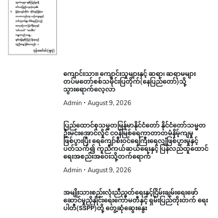
ကျောင်းသား၊ ကျောင်းသူများနှင့် ဆရာ၊ ဆရာမများ
တပ်မတော်စစ်သမိုင်းပြတိုက်(နေပြည်တော်)သို့
သွားရောက်လေ့လာ
Admin
August 9, 2026
ပြည်ထောင်စုသမ္မတမြန်မာနိုင်ငံတော် နိုင်ငံတော်သမ္မတ
ဦးမင်းအောင်လှိုင် ငဝန်မြစ်ရေကာတာတမံနိမ့်ကျမှု
ဖြစ်ပွားပြီး ရေကျော်စီးဝင်ရေကြီးရေလျှံဖြစ်ပွားမှုနှင့်
ပတ်သက်၍ ကူညီကယ်ဆယ်ရေးနှင့် ပြန်လည်ထူထောင်
ရေးအစည်းအဝေးသို့တက်ရောက်
Admin
August 9, 2026
အမျိုးသားစည်းလုံးညီညွတ်ရေးနှင့်ငြိမ်းချမ်းရေးဖော်
ဆောင်မှုညှိနှိုင်းရေးကော်မတီနှင့် ရှမ်းပြည်တိုးတက် ရေး
ပါတီ(SSPP)တို့ တွေ့ဆုံဆွေးနွေး