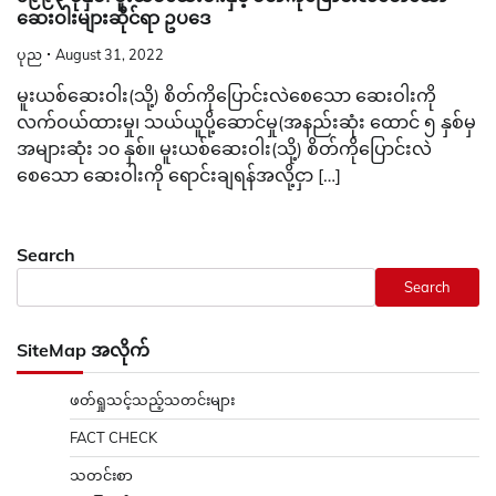
ဆေးဝါးများဆိုင်ရာ ဥပဒေ
ပုည
August 31, 2022
မူးယစ်ဆေးဝါး(သို့) စိတ်ကိုပြောင်းလဲစေသော ဆေးဝါးကို
လက်ဝယ်ထားမှု၊ သယ်ယူပို့ဆောင်မှု(အနည်းဆုံး ထောင် ၅ နှစ်မှ
အများဆုံး ၁၀ နှစ်။ မူးယစ်ဆေးဝါး(သို့) စိတ်ကိုပြောင်းလဲ
စေသော ဆေးဝါးကို ရောင်းချရန်အလို့ငှာ […]
Search
Search
SiteMap အလိုက်
ဖတ်ရှုသင့်သည့်သတင်းများ
FACT CHECK
သတင်းစာ