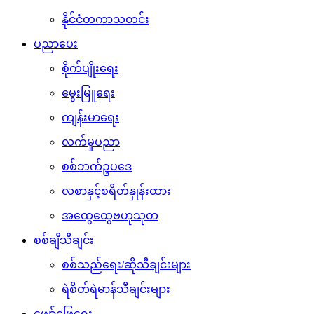
နိုင်ငံတကာသတင်း
ပညာပေး
စိုက်ပျိုးရေး
မွေးမြူရေး
ကျန်းမာရေး
လက်မှုပညာ
စစ်ဘက်ဥပဒေ
လစာနှင့်စရိတ်နှုန်းထား
အထွေထွေဗဟုသုတ
စစ်ချီသီချင်း
စစ်သည်ရေး/ဆိုသီချင်းများ
ရဲစိတ်ရဲမာန်သီချင်းများ
ဖျော်ဖြေရေး