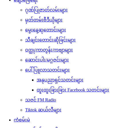
ဂုဏ်ပြုဇာတ်လမ်းများ
မှတ်တမ်းဗီဒီယိုများ
မွေးနေ့ဆုတောင်းများ
သီချင်းတောင်းဆိုခြင်းများ
ဝတ္ထု/ကာတွန်း/ကဗျာများ
ဆောင်းပါး/မဂ္ဂဇင်းများ
ပေါ်ပြူလာသတင်းများ
အနုပညာရှင်သတင်းများ
ထူးထူးခြားခြား Facebook သတင်းများ
သဇင် FM Radio
Tiktok ဆယ်လီများ
ကံစမ်းမဲ