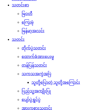
သတင်းစာ
မြဝတီ
ကြေးမုံ
မြန်မာ့အလင်း
သတင်း
တိုက်ပွဲသတင်း
ထောက်ခံအားပေးမှု
တန်ပြန်သတင်း
သကသအကွဲအပြဲ
သူတို့ပြောတဲ့ သူတို့အကြောင်း
ပြည်သူ့အကျိုးပြု
ပျော်ပွဲရွှင်ပွဲ
အားကစားသတင်း