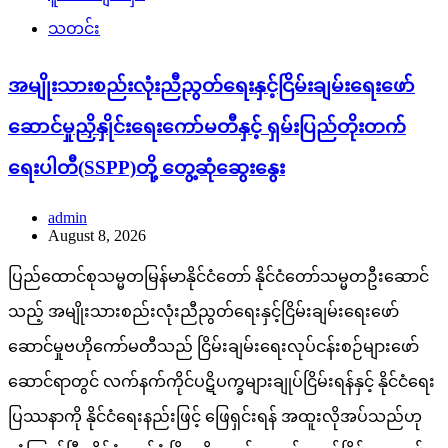
သတင်း
အမျိုးသားစည်းလုံးညီညွတ်ရေးနှင့်ငြိမ်းချမ်းရေးဖော်
ဆောင်မှုညှိနှိုင်းရေးကော်မတီနှင့် ရှမ်းပြည်တိုးတက်
ရေးပါတီ(SSPP)တို့ တွေ့ဆုံဆွေးနွေး
admin
August 8, 2026
ပြည်ထောင်စုသမ္မတမြန်မာနိုင်ငံတော် နိုင်ငံတော်သမ္မတဦးဆောင်
သည့် အမျိုးသားစည်းလုံးညီညွတ်ရေးနှင့်ငြိမ်းချမ်းရေးဖော်
ဆောင်မှုဗဟိုကော်မတီသည် ငြိမ်းချမ်းရေးလုပ်ငန်းစဉ်များဖော်
ဆောင်ရာတွင် လက်နက်ကိုင်ပဋိပက္ခများချုပ်ငြိမ်းရန်နှင့် နိုင်ငံရေး
ပြဿနာကို နိုင်ငံရေးနည်းဖြင့် ဖြေရှင်းရန် အထူးလိုအပ်သည်ဟု