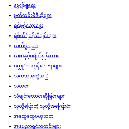
မွေးမြူရေး
မှတ်တမ်းဗီဒီယိုများ
ရင်ဖွင့်ဆွေးနွေး
ရဲစိတ်ရဲမန်သီချင်းများ
လက်မှုပညာ
လစာနှင့်စရိတ်နှုန်းထား
ဝတ္ထု/ကာတွန်း/ကဗျာများ
သကသအကွဲအပြဲ
သတင်း
သီချင်းတောင်းဆိုခြင်းများ
သူတို့ပြောတဲ့ သူတို့အကြောင်း
အထွေထွေဗဟုသုတ
အနုပညာရှင်သတင်းများ