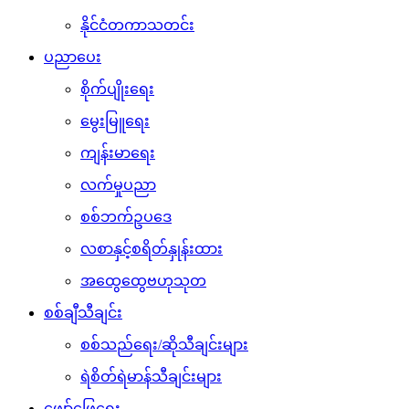
နိုင်ငံတကာသတင်း
ပညာပေး
စိုက်ပျိုးရေး
မွေးမြူရေး
ကျန်းမာရေး
လက်မှုပညာ
စစ်ဘက်ဥပဒေ
လစာနှင့်စရိတ်နှုန်းထား
အထွေထွေဗဟုသုတ
စစ်ချီသီချင်း
စစ်သည်ရေး/ဆိုသီချင်းများ
ရဲစိတ်ရဲမာန်သီချင်းများ
ဖျော်ဖြေရေး