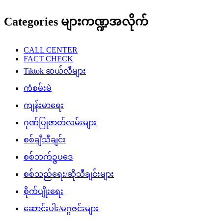
Categories များကဏ္ဍအလိုက်
CALL CENTER
FACT CHECK
Tiktok ဆယ်လီများ
ကံစမ်းမဲ
ကျန်းမာရေး
ဂုဏ်ပြုဇာတ်လမ်းများ
စစ်ချီသီချင်း
စစ်ဘက်ဥပဒေ
စစ်သည်ရေး/ဆိုသီချင်းများ
စိုက်ပျိုးရေး
ဆောင်းပါး/မဂ္ဂဇင်းများ