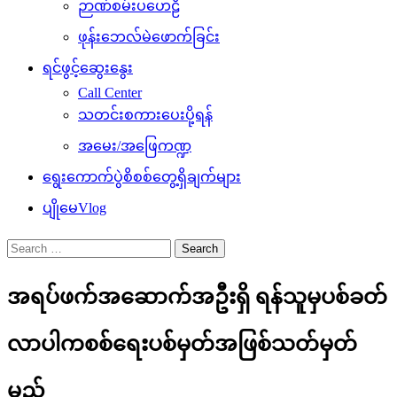
ဉာဏ်စမ်းပဟေဠိ
ဖုန်းဘေလ်မဲဖောက်ခြင်း
ရင်ဖွင့်ဆွေးနွေး
Call Center
သတင်းစကားပေးပို့ရန်
အမေး/အဖြေကဏ္ဍ
ရွေးကောက်ပွဲစိစစ်တွေ့ရှိချက်များ
ပျိုမေVlog
Search
for:
အရပ်ဖက်အဆောက်အဦးရှိ ရန်သူမှပစ်ခတ်
လာပါကစစ်ရေးပစ်မှတ်အဖြစ်သတ်မှတ်
မည်