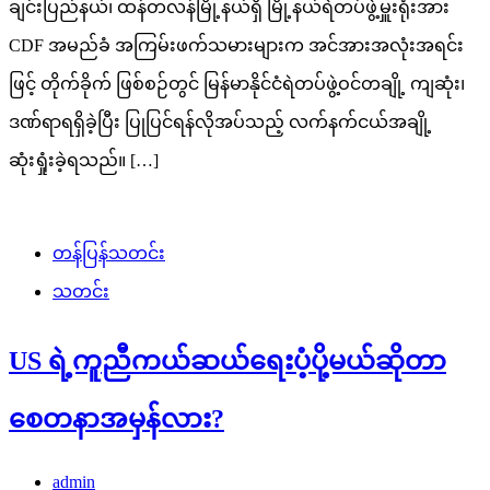
ချင်းပြည်နယ်၊ ထန်တလန်မြို့နယ်ရှိ မြို့နယ်ရဲတပ်ဖွဲ့မှူးရုံးအား
CDF အမည်ခံ အကြမ်းဖက်သမားများက အင်အားအလုံးအရင်း
ဖြင့် တိုက်ခိုက် ဖြစ်စဉ်တွင် မြန်မာနိုင်ငံရဲတပ်ဖွဲ့ဝင်တချို့ ကျဆုံး၊
ဒဏ်ရာရရှိခဲ့ပြီး ပြုပြင်ရန်လိုအပ်သည့် လက်နက်ငယ်အချို့
ဆုံးရှုံးခဲ့ရသည်။ […]
တန်ပြန်သတင်း
သတင်း
US ရဲ့ကူညီကယ်ဆယ်ရေးပံ့ပို့မယ်ဆိုတာ
စေတနာအမှန်လား?
admin