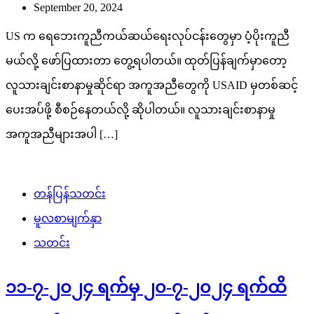
September 20, 2024
US က ရေဘေးကူညီကယ်ဆယ်ရေးလုပ်ငန်းတွေမှာ ပံ့ပိုးကူညီ
မယ်လို့ ဖော်ပြထားတာ တွေ့ရပါတယ်။ ထုတ်ပြန်ချက်မှာတော့
လူသားချင်းစာနာမှုဆိုင်ရာ အကူအညီတွေကို USAID မှတစ်ဆင့်
ပေးအပ်ဖို့ စီစဉ်နေတယ်လို့ ဆိုပါတယ်။ လူသားချင်းစာနာမှု
အကူအညီများအပါ […]
တန်ပြန်သတင်း
မူလစာမျက်နှာ
သတင်း
၁၁-၇-၂၀၂၄ ရက်မှ ၂၀-၇-၂၀၂၄ ရက်ထိ