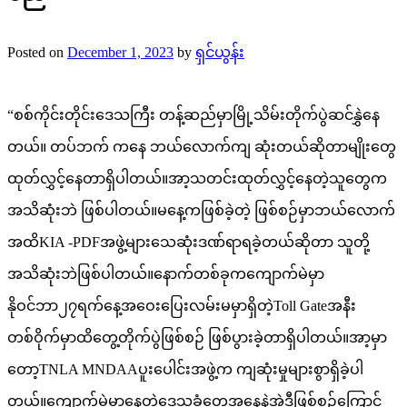
Posted on
December 1, 2023
by
ရှင်ယွန်း
“စစ်ကိုင်းတိုင်းဒေသကြီး တန့်ဆည်မှာမြို့သိမ်းတိုက်ပွဲဆင်နွှဲနေ
တယ်။ တပ်ဘက် ကနေ ဘယ်လောက်ကျ ဆုံးတယ်ဆိုတာမျိုးတွေ
ထုတ်လွှင့်နေတာရှိပါတယ်။အာ့သတင်းထုတ်လွှင့်နေတဲ့သူတွေက
အသိဆုံးဘဲ ဖြစ်ပါတယ်။မနေ့ကဖြစ်ခဲ့တဲ့ ဖြစ်စဉ်မှာဘယ်လောက်
အထိKIA -PDFအဖွဲ့များသေဆုံးဒဏ်ရာရခဲ့တယ်ဆိုတာ သူတို့
အသိဆုံးဘဲဖြစ်ပါတယ်။နောက်တစ်ခုကကျောက်မဲမှာ
နိုဝင်ဘာ၂၇ရက်နေ့အဝေးပြေးလမ်းမမှာရှိတဲ့Toll Gateအနီး
တစ်ဝိုက်မှာထိတွေ့တိုက်ပွဲဖြစ်စဉ် ဖြစ်ပွားခဲ့တာရှိပါတယ်။အာ့မှာ
တော့TNLA MNDAAပူးပေါင်းအဖွဲ့က ကျဆုံးမှုများစွာရှိခဲ့ပါ
တယ်။ကျောက်မဲမှာနေတဲ့ဒေသခံတွေအနေနဲ့အဲ့ဒီဖြစ်စဉ်ကြောင့်