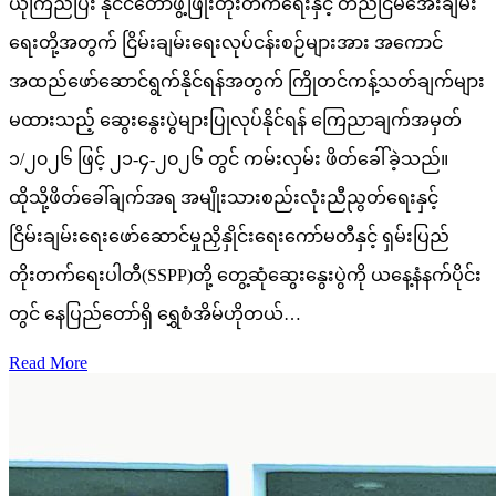
ယုံကြည်ပြီး နိုင်ငံတော်ဖွံ့ဖြိုးတိုးတက်ရေးနှင့် တည်ငြိမ်အေးချမ်း
ရေးတို့အတွက် ငြိမ်းချမ်းရေးလုပ်ငန်းစဉ်များအား အကောင်
အထည်ဖော်ဆောင်ရွက်နိုင်ရန်အတွက် ကြိုတင်ကန့်သတ်ချက်များ
မထားသည့် ဆွေးနွေးပွဲများပြုလုပ်နိုင်ရန် ကြေညာချက်အမှတ်
၁/၂၀၂၆ ဖြင့် ၂၁-၄-၂၀၂၆ တွင် ကမ်းလှမ်း ဖိတ်ခေါ်ခဲ့သည်။
ထိုသို့ဖိတ်ခေါ်ချက်အရ အမျိုးသားစည်းလုံးညီညွတ်ရေးနှင့်
ငြိမ်းချမ်းရေးဖော်ဆောင်မှုညှိနှိုင်းရေးကော်မတီနှင့် ရှမ်းပြည်
တိုးတက်ရေးပါတီ(SSPP)တို့ တွေ့ဆုံဆွေးနွေးပွဲကို ယနေ့နံနက်ပိုင်း
တွင် နေပြည်တော်ရှိ ရွှေစံအိမ်ဟိုတယ်…
Read More