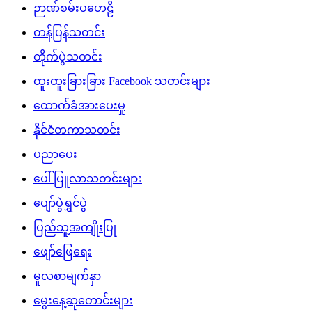
ဉာဏ်စမ်းပဟေဠိ
တန်ပြန်သတင်း
တိုက်ပွဲသတင်း
ထူးထူးခြားခြား Facebook သတင်းများ
ထောက်ခံအားပေးမှု
နိုင်ငံတကာသတင်း
ပညာပေး
ပေါ်ပြူလာသတင်းများ
ပျော်ပွဲရွှင်ပွဲ
ပြည်သူ့အကျိုးပြု
ဖျော်ဖြေရေး
မူလစာမျက်နှာ
မွေးနေ့ဆုတောင်းများ