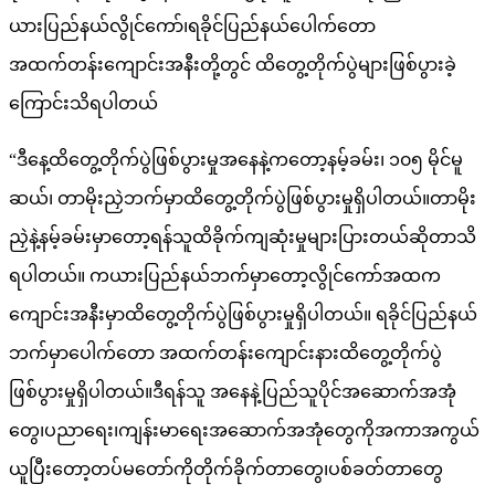
ယားပြည်နယ်လွိုင်ကော်၊ရခိုင်ပြည်နယ်ပေါက်တော
အထက်တန်းကျောင်းအနီးတို့တွင် ထိတွေ့တိုက်ပွဲများဖြစ်ပွားခဲ့
ကြောင်းသိရပါတယ်
“ဒီနေ့ထိတွေ့တိုက်ပွဲဖြစ်ပွားမှုအနေနဲ့ကတော့နမ့်ခမ်း၊ ၁၀၅ မိုင်မူ
ဆယ်၊ တာမိုးညှဲဘက်မှာထိတွေ့တိုက်ပွဲဖြစ်ပွားမှုရှိပါတယ်။တာမိုး
ညှဲနဲ့နမ့်ခမ်းမှာတော့ရန်သူထိခိုက်ကျဆုံးမှုများပြားတယ်ဆိုတာသိ
ရပါတယ်။ ကယားပြည်နယ်ဘက်မှာတော့လွိုင်ကော်အထက
ကျောင်းအနီးမှာထိတွေ့တိုက်ပွဲဖြစ်ပွားမှုရှိပါတယ်။ ရခိုင်ပြည်နယ်
ဘက်မှာပေါက်တော အထက်တန်းကျောင်းနားထိတွေ့တိုက်ပွဲ
ဖြစ်ပွားမှုရှိပါတယ်။ဒီရန်သူ အနေနဲ့ပြည်သူပိုင်အဆောက်အအုံ
တွေ၊ပညာရေး၊ကျန်းမာရေးအဆောက်အအုံတွေကိုအကာအကွယ်
ယူပြီးတော့တပ်မတော်ကိုတိုက်ခိုက်တာတွေ၊ပစ်ခတ်တာတွေ