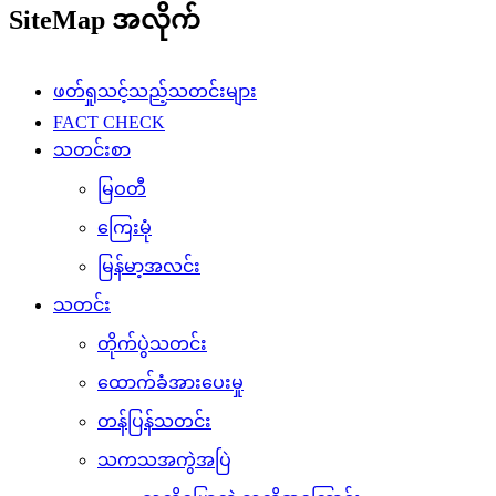
SiteMap အလိုက်
ဖတ်ရှုသင့်သည့်သတင်းများ
FACT CHECK
သတင်းစာ
မြဝတီ
ကြေးမုံ
မြန်မာ့အလင်း
သတင်း
တိုက်ပွဲသတင်း
ထောက်ခံအားပေးမှု
တန်ပြန်သတင်း
သကသအကွဲအပြဲ