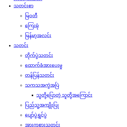
သတင်းစာ
မြဝတီ
ကြေးမုံ
မြန်မာ့အလင်း
သတင်း
တိုက်ပွဲသတင်း
ထောက်ခံအားပေးမှု
တန်ပြန်သတင်း
သကသအကွဲအပြဲ
သူတို့ပြောတဲ့ သူတို့အကြောင်း
ပြည်သူ့အကျိုးပြု
ပျော်ပွဲရွှင်ပွဲ
အားကစားသတင်း