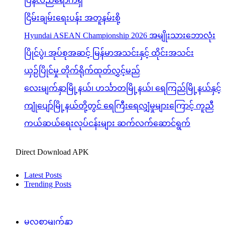
ပြန်လည်ရောက်ရှိ
ငြိမ်းချမ်းရေးပန်း အတူနမ်းစို့
Hyundai ASEAN Championship 2026 အမျိုးသားဘောလုံး
ပြိုင်ပွဲ၊ အုပ်စုအဆင့် မြန်မာအသင်းနှင့် ထိုင်းအသင်း
ယှဉ်ပြိုင်မှု တိုက်ရိုက်ထုတ်လွှင့်မည်
လေးမျက်နှာမြို့နယ်၊ ဟင်္သာတမြို့နယ်၊ ရေကြည်မြို့နယ်နှင့်
ကျုံပျော်မြို့နယ်တို့တွင် ရေကြီးရေလျှံမှုများကြောင့် ကူညီ
ကယ်ဆယ်ရေးလုပ်ငန်းများ ဆက်လက်ဆောင်ရွက်
Direct Download APK
Latest Posts
Trending Posts
မူလစာမျက်နှာ