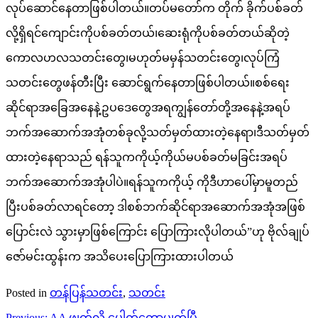
လုပ်ဆောင်နေတာဖြစ်ပါတယ်။တပ်မတော်က တိုက် ခိုက်ပစ်ခတ်
လို့ရှိရင်ကျောင်းကိုပစ်ခတ်တယ်၊ဆေးရုံကိုပစ်ခတ်တယ်ဆိုတဲ့
ကောလဟလသတင်းတွေ၊မဟုတ်မမှန်သတင်းတွေ၊လုပ်ကြံ
သတင်းတွေဖန်တီးပြီး ဆောင်ရွက်နေတာဖြစ်ပါတယ်။စစ်ရေး
ဆိုင်ရာအခြေအနေနဲ့ဥပဒေတွေအရကျွန်တော်တို့အနေနဲ့အရပ်
ဘက်အဆောက်အအုံတစ်ခုလို့သတ်မှတ်ထားတဲ့နေရာ၊ဒီသတ်မှတ်
ထားတဲ့နေရာသည် ရန်သူကကိုယ့်ကိုယ်မပစ်ခတ်မခြင်းအရပ်
ဘက်အဆောက်အအုံပါပဲ။ရန်သူကကိုယ့် ကိုဒီဟာပေါ်မှာမူတည်
ပြီးပစ်ခတ်လာရင်တော့ ဒါစစ်ဘက်ဆိုင်ရာအဆောက်အအုံအဖြစ်
ပြောင်းလဲ သွားမှာဖြစ်ကြောင်း ပြောကြားလိုပါတယ်”ဟု ဗိုလ်ချုပ်
ဇော်မင်းထွန်းက အသိပေးပြောကြားထားပါတယ်
Posted in
တန်ပြန်သတင်း
,
သတင်း
Post
Previous:
AA ဖျက်လို့ ပေါက်တောပျက်ပြီ