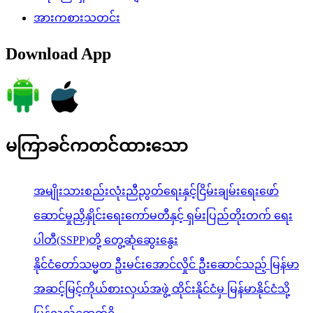
အားကစားသတင်း
Download App
မကြာခင်ကတင်ထားသော
အမျိုးသားစည်းလုံးညီညွတ်ရေးနှင့်ငြိမ်းချမ်းရေးဖော်
ဆောင်မှုညှိနှိုင်းရေးကော်မတီနှင့် ရှမ်းပြည်တိုးတက် ရေး
ပါတီ(SSPP)တို့ တွေ့ဆုံဆွေးနွေး
နိုင်ငံတော်သမ္မတ ဦးမင်းအောင်လှိုင် ဦးဆောင်သည့် မြန်မာ
အဆင့်မြင့်ကိုယ်စားလှယ်အဖွဲ့ ထိုင်းနိုင်ငံမှ မြန်မာနိုင်ငံသို့