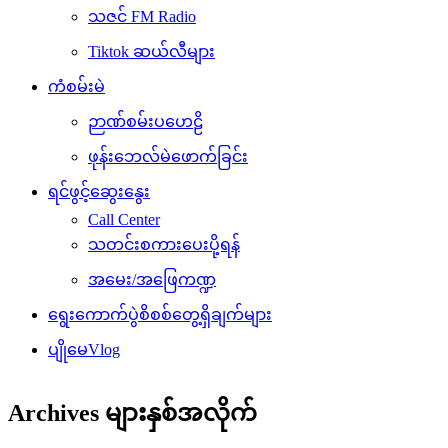
သဇင် FM Radio
Tiktok ဆယ်လီများ
ကံစမ်းမဲ
ဉာဏ်စမ်းပဟေဠိ
ဖုန်းဘေလ်မဲဖောက်ခြင်း
ရင်ဖွင့်ဆွေးနွေး
Call Center
သတင်းစကားပေးပို့ရန်
အမေး/အဖြေကဏ္ဍ
ရွေးကောက်ပွဲစိစစ်တွေ့ရှိချက်များ
ပျိုမေVlog
Archives များနှစ်အလိုက်