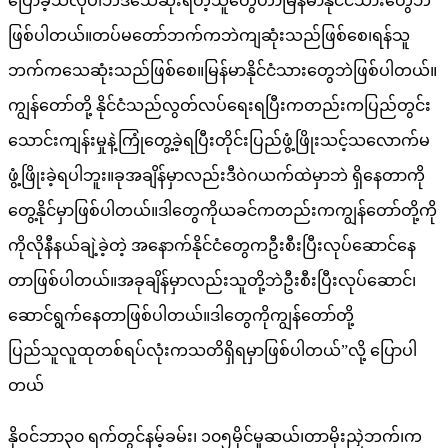
ပြောခဲ့သလိုပါဘဲဒီသေဆုံးရတဲ့သူတွေဟာမြန်မာနိုင်ငံသားတွေဘဲ
ဖြစ်ပါတယ်။တပ်မတော်ဘက်ကဘဲကျဆုံးသည်ဖြစ်စေ၊ရန်သူ
ဘက်ကသေဆုံးသည်ဖြစ်စေ။မြန်မာနိုင်ငံသားတွေဘဲဖြစ်ပါတယ်။
ကျွန်တော်တို့ နိုင်ငံသည်လွတ်လပ်ရေးရပြီးကတည်းကပြည်တွင်း
သောင်းကျန်းမှုနဲ့ကြုံတွေ့ခဲ့ရပြီးတိုင်းပြည်ဖွံ့ဖြိုးသင့်သလောက်မ
ဖွံ့ဖြိုးခဲ့ရပါဘူး။ခုအချိန်မှာလည်းဒီဝဲဂယက်ထဲမှာဘဲ ရှိနေတာကို
တွေ့နိုင်မှာဖြစ်ပါတယ်။ဒါတွေကိုယခင်ကတည်းကကျွန်တော်တို့ကို
ကိုလိုနီနယ်ချဲ့ခဲ့တဲ့ အနောက်နိုင်ငံတွေကဦးစီးပြီးလုပ်ဆောင်နေ
တာဖြစ်ပါတယ်။အခုချိန်မှာလည်းသူတို့ဘဲဦးစီးပြီးလုပ်ဆောင်၊
ဆောင်ရွက်နေတာဖြစ်ပါတယ်။ဒါတွေကိုကျွန်တော်တို့
ပြည်သူလူထုတစ်ရပ်လုံးကသတိရှိရမှာဖြစ်ပါတယ်”လို့ ပြောပါ
တယ်
နိုဝင်ဘာ၃၀ ရက်တွင်နမ့်ခမ်း၊ ၁၀၅မိုင်မူဆယ်၊တာမိုးညှဲဘက်၊က