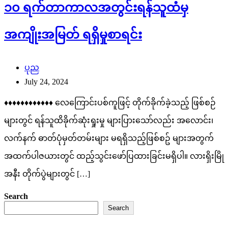
၁၀ ရက်တာကာလအတွင်းရန်သူထံမှ
အကျိုးအမြတ် ရရှိမှုစာရင်း
ပုည
July 24, 2024
♦️♦️♦️♦️♦️♦️♦️♦️♦️♦️♦️♦️ လေကြောင်းပစ်ကူဖြင့် တိုက်ခိုက်ခဲ့သည့် ဖြစ်စဉ်
များတွင် ရန်သူထိခိုက်ဆုံးရှုးမှု များပြားသော်လည်း အလောင်း၊
လက်နက် ဓာတ်ပုံမှတ်တမ်းများ မရရှိသည့်ဖြစ်စဥ် များအတွက်
အထက်ပါဇယားတွင် ထည့်သွင်းဖော်ပြထားခြင်းမရှိပါ။ လားရှိးမြို
အနီး တိုက်ပွဲများတွင် […]
Search
Search