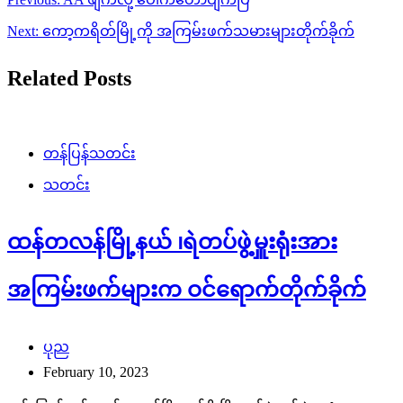
navigation
Next:
ကော့ကရိတ်မြို့ကို အကြမ်းဖက်သမားများတိုက်ခိုက်
Related Posts
တန်ပြန်သတင်း
သတင်း
ထန်တလန်မြို့နယ် ၊ရဲတပ်ဖွဲ့မှူးရုံးအား
အကြမ်းဖက်များက ဝင်ရောက်တိုက်ခိုက်
ပုည
February 10, 2023