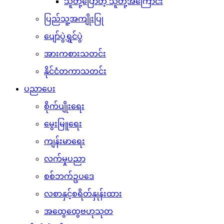
သူတို့ပြောတဲ့ သူတို့အကြောင်း
ပြည်သူ့အကျိုးပြု
ပျော်ပွဲရွှင်ပွဲ
အားကစားသတင်း
နိုင်ငံတကာသတင်း
ပညာပေး
စိုက်ပျိုးရေး
မွေးမြူရေး
ကျန်းမာရေး
လက်မှုပညာ
စစ်ဘက်ဥပဒေ
လစာနှင့်စရိတ်နှုန်းထား
အထွေထွေဗဟုသုတ