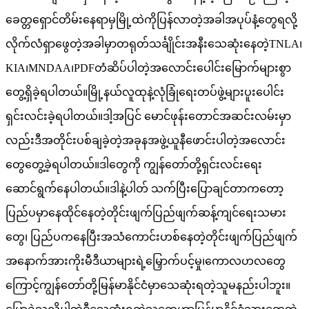
ခေတ္တရှောင်တိမ်းနေရာမှမြို့ထဲကိုပြန်လာတဲ့အခါအပုပ်နံ့တွေရလို့
လိုက်လံရှာဖွေတဲ့အခါမှာတရုတ်သင်္ချိုင်းအနီးသေဆုံးနေတဲ့TNLA၊
KIA၊MNDAA၊PDFတံဆိပ်ပါတဲ့အလောင်းပေါင်းမြောက်များစွာ
တွေ့ရှိခဲ့ရပါတယ်။မြို့နယ်လူထုနဲ့လုံခြုံရေးတပ်ဖွဲ့များပူးပေါင်း
ရှင်းလင်းခဲ့ရပါတယ်။ဒါ့အပြင် မောင်ဖုန်းတောင်အဆင်းလမ်းမှာ
လည်းဒီအတိုင်းပစ်ချခဲ့တဲ့အခုနအဖွဲ့ယူနီဖောင်းပါတဲ့အလောင်း
တွေတွေ့ခဲ့ရပါတယ်။ဒါတွေကို ကျွန်တော်တို့ရှင်းလင်းရေး
ဆောင်ရွက်နေပါတယ်။ဒါနဲ့ပါတ် သက်ပြီးပြောချင်တာကတော့
ပြည်ပမှာနေထိုင်နေတဲ့တိုင်းဖျက်ပြည်ဖျက်ဆန့်ကျင်ရေးသမား
တွေ၊ ပြည်ပကနေပြီးအသံကောင်းဟစ်နေတဲ့တိုင်းဖျက်ပြည်ဖျက်
အနောက်အားကိုးမီဒီယာများရဲ့မြှောက်ပင့်မှု၊ကောလဟလတွေ
ကြောင့်ကျွန်တော်တို့မြန်မာနိုင်ငံမှာသေဆုံးရတဲ့သူမနည်းပါဘူး။