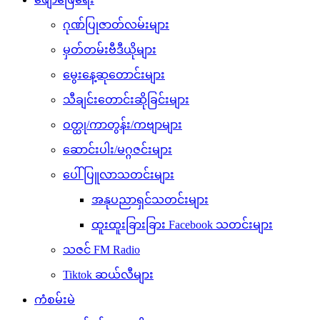
ဂုဏ်ပြုဇာတ်လမ်းများ
မှတ်တမ်းဗီဒီယိုများ
မွေးနေ့ဆုတောင်းများ
သီချင်းတောင်းဆိုခြင်းများ
ဝတ္ထု/ကာတွန်း/ကဗျာများ
ဆောင်းပါး/မဂ္ဂဇင်းများ
ပေါ်ပြူလာသတင်းများ
အနုပညာရှင်သတင်းများ
ထူးထူးခြားခြား Facebook သတင်းများ
သဇင် FM Radio
Tiktok ဆယ်လီများ
ကံစမ်းမဲ