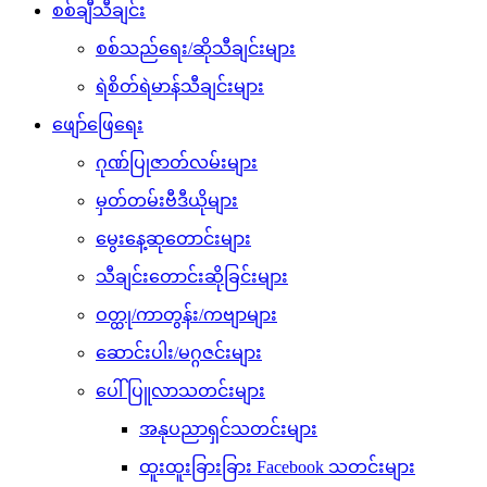
စစ်ချီသီချင်း
စစ်သည်ရေး/ဆိုသီချင်းများ
ရဲစိတ်ရဲမာန်သီချင်းများ
ဖျော်ဖြေရေး
ဂုဏ်ပြုဇာတ်လမ်းများ
မှတ်တမ်းဗီဒီယိုများ
မွေးနေ့ဆုတောင်းများ
သီချင်းတောင်းဆိုခြင်းများ
ဝတ္ထု/ကာတွန်း/ကဗျာများ
ဆောင်းပါး/မဂ္ဂဇင်းများ
ပေါ်ပြူလာသတင်းများ
အနုပညာရှင်သတင်းများ
ထူးထူးခြားခြား Facebook သတင်းများ