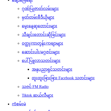
ဂုဏ်ပြုဇာတ်လမ်းများ
မှတ်တမ်းဗီဒီယိုများ
မွေးနေ့ဆုတောင်းများ
သီချင်းတောင်းဆိုခြင်းများ
ဝတ္ထု/ကာတွန်း/ကဗျာများ
ဆောင်းပါး/မဂ္ဂဇင်းများ
ပေါ်ပြူလာသတင်းများ
အနုပညာရှင်သတင်းများ
ထူးထူးခြားခြား Facebook သတင်းများ
သဇင် FM Radio
Tiktok ဆယ်လီများ
ကံစမ်းမဲ