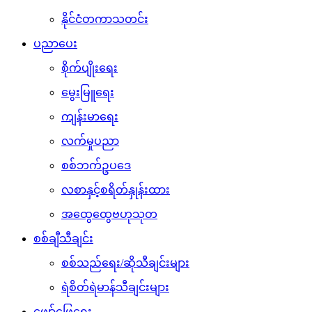
နိုင်ငံတကာသတင်း
ပညာပေး
စိုက်ပျိုးရေး
မွေးမြူရေး
ကျန်းမာရေး
လက်မှုပညာ
စစ်ဘက်ဥပဒေ
လစာနှင့်စရိတ်နှုန်းထား
အထွေထွေဗဟုသုတ
စစ်ချီသီချင်း
စစ်သည်ရေး/ဆိုသီချင်းများ
ရဲစိတ်ရဲမာန်သီချင်းများ
ဖျော်ဖြေရေး