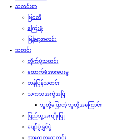
သတင်းစာ
မြဝတီ
ကြေးမုံ
မြန်မာ့အလင်း
သတင်း
တိုက်ပွဲသတင်း
ထောက်ခံအားပေးမှု
တန်ပြန်သတင်း
သကသအကွဲအပြဲ
သူတို့ပြောတဲ့ သူတို့အကြောင်း
ပြည်သူ့အကျိုးပြု
ပျော်ပွဲရွှင်ပွဲ
အားကစားသတင်း