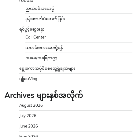
ကံစမ်းမဲ
ဉာဏ်စမ်းပဟေဠိ
ဖုန်းဘေလ်မဲဖောက်ခြင်း
ရင်ဖွင့်ဆွေးနွေး
Call Center
သတင်းစကားပေးပို့ရန်
အမေး/အဖြေကဏ္ဍ
ရွေးကောက်ပွဲစိစစ်တွေ့ရှိချက်များ
ပျိုမေVlog
Archives များနှစ်အလိုက်
August 2026
July 2026
June 2026
May 2026