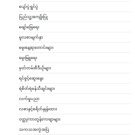
ပျော်ပွဲရွှင်ပွဲ
ပြည်သူ့အကျိုးပြု
ဖျော်ဖြေရေး
မူလစာမျက်နှာ
မွေးနေ့ဆုတောင်းများ
မွေးမြူရေး
မှတ်တမ်းဗီဒီယိုများ
ရင်ဖွင့်ဆွေးနွေး
ရဲစိတ်ရဲမန်သီချင်းများ
လက်မှုပညာ
လစာနှင့်စရိတ်နှုန်းထား
ဝတ္ထု/ကာတွန်း/ကဗျာများ
သကသအကွဲအပြဲ