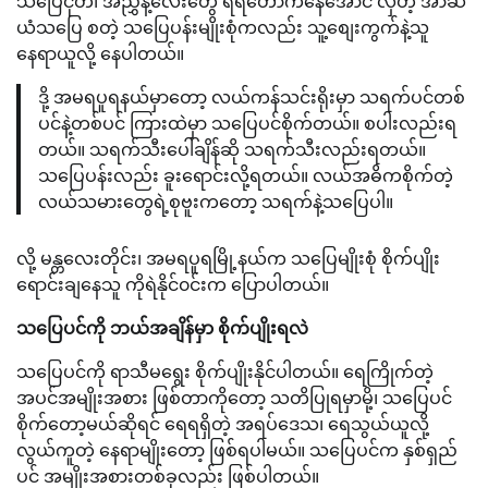
သပြေငုတ်၊ အညွှန့်လေးတွေ ရဲရဲတောက်နေအောင် လှတဲ့ အာဆီ
ယံသပြေ စတဲ့ သပြေပန်းမျိုးစုံကလည်း သူ့စျေးကွက်နဲ့သူ
နေရာယူလို့ နေပါတယ်။
ဒို့ အမရပူရနယ်မှာတော့ လယ်ကန်သင်းရိုးမှာ သရက်ပင်တစ်
ပင်နဲ့တစ်ပင် ကြားထဲမှာ သပြေပင်စိုက်တယ်။ စပါးလည်းရ
တယ်။ သရက်သီးပေါ်ချိန်ဆို သရက်သီးလည်းရတယ်။
သပြေပန်းလည်း ခူးရောင်းလို့ရတယ်။ လယ်အဓိကစိုက်တဲ့
လယ်သမားတွေရဲ့စုဗူးကတော့ သရက်နဲ့သပြေပါ။
လို့ မန္တလေးတိုင်း၊ အမရပူရမြို့နယ်က သပြေမျိုးစုံ စိုက်ပျိုး
ရောင်းချနေသူ ကိုရဲနိုင်၀င်းက ပြောပါတယ်။
သပြေပင်ကို ဘယ်အချိန်မှာ စိုက်ပျိုးရလဲ
သပြေပင်ကို ရာသီမရွေး စိုက်ပျိုးနိုင်ပါတယ်။ ရေကြိုက်တဲ့
အပင်အမျိုးအစား ဖြစ်တာကိုတော့ သတိပြုရမှာမို့၊ သပြေပင်
စိုက်တော့မယ်ဆိုရင် ရေရရှိတဲ့ အရပ်ဒေသ၊ ရေသွယ်ယူလို့
လွယ်ကူတဲ့ နေရာမျိုးတော့ ဖြစ်ရပါမယ်။ သပြေပင်က နှစ်ရှည်
ပင် အမျိုးအစားတစ်ခုလည်း ဖြစ်ပါတယ်။