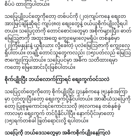
စိပ်ပဲ ထားကြပါတယ်။
သပြေပျိုးပင်တွေကိုတော့ တစ်ပင်ကို (၂၀)ကျပ်ကနေ စျေးတ
အားမြင့်ချိန်ဆိုရင် ကျပ်(၈၀) စျေးတွေနဲ့ ၀ယ်ယူစိုက်ပျိုးလို့ရပါ
တယ်။ သပြေငုတ်ကို တောင်စောင်းတွေမှာ အစိုက်များပြီး၊ ဓာတ်
မြေသြဇာကို အထူးအထွေ ကျွေးမွေးလေ့မရှိပဲ၊ တစ်နှစ်မှာ
(၂)ကြိမ်နှုန်းနဲ့ ယူရီးယား လို့ခေါ်တဲ့ ပုလဲမြေသြဇာကို ကျွေးလေ့
ရှိပါတယ်။ တချို့တောင်သူတွေကလည်း (၁၅)ပတ်လည် မြေသြ
ဇာကျွေးကြပါတယ်။ သပြေပင်မှာ အဓိက သတိထားရမှာ
ကတော့ မြေအောင်းပိုးဖြစ်ပါတယ်။
စိုက်ပျိုးပြီး ဘယ်လောက်ကြာရင် စျေးကွက်၀င်သလဲ
သပြေငုတ်တွေကိုတော့ စိုက်ပျိုးပြီး (၃)နှစ်ကနေ (၅)နှစ်အကြာ
မှာ ငုတ်တူးပြီးတော့ စျေးကွက်ပို့နိုင်ပါတယ်။ အာဆီယံသပြေကို
တော့ ပြုစုမှုကောင်းရင်ကောင်းသလို (၈)လကနေ တစ်နှစ်ခွဲ
ကာလမှာ စျေးကွက် တင်ပို့နိုင်ပါပြီ။ နောက်ပိုင်းမှာတော့
(၁၅)ရက်တစ်ခါ ဖြတ်ရောင်းလို့ ရပါတယ်။
သပြေကို ဘယ်ဒေသတွေမှာ အဓိကစိုက်ပျိုးနေကြလဲ