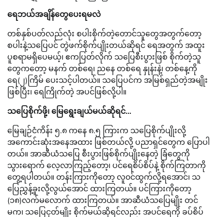
ရေဘယ်အချိန်တွေပေးရမလဲ
တစ်နှစ်ပတ်လည်လုံး စပါးစိုက်တဲ့တောင်သူတွေအတွက်တော့
စပါးနဲ့သပြေပင် တွဲဖက်စိုက်ပျိုးတယ်ဆိုရင် ရေအတွက် အထူး
ပူစရာမရှိပေမယ့်၊ ဧကပြတ်လိုက် သပြေစီးပွားဖြစ် စိုက်တဲ့သူ
တွေကတော့ မနက် တစ်ရေ၊ ညနေ တစ်ရေ နှုန်းနဲ့၊ တစ်နေ့ကို
ရေ(၂)ကြိမ် ပေးသင့်ပါတယ်။ သပြေပင်က အမြစ်ရှည်တဲ့အမျိုး
ဖြစ်ပြီး၊ ရေကြိုက်တဲ့ အပင်ဖြစ်လို့ပါ။
သပြေစိုက်ဖို့၊ မြေရွေးချယ်မယ်ဆိုရင်…
မြေချဉ်ငံကိန်း ၅.၈ ကနေ ၈.၅ ကြားက သပြေစိုက်ပျိုးလို့
အကောင်းဆုံးအနေအထား ဖြစ်တယ်လို့ ပညာရှင်တွေက ပြောပါ
တယ်။ အာဆီယံသပြေ စီးပွားဖြစ်စိုက်ပျိုးနေတဲ့ ခြံတွေကို
သွားရောက် လေ့လာကြည့်တော့၊ ပင်ရေစိပ်စိပ်နဲ့ စိုက်ကြတာကို
တွေ့ရပါတယ်။ တန်းကြားကိုတော့ လူ၀င်ထွက်လို့ရအောင်၊ သ
ပြေညွှန့်ခူးလို့လွယ်အောင် ထားကြတယ်။ ပင်ကြားကိုတော့
(၁၈)လက်မလောက် ထားကြတယ်။ အာဆီယံသပြေမျိုး တင်
မက၊ သပြေငုတ်မျိုး စိုက်မယ်ဆိုရင်လည်း အပင်ရေကို ခပ်စိပ်