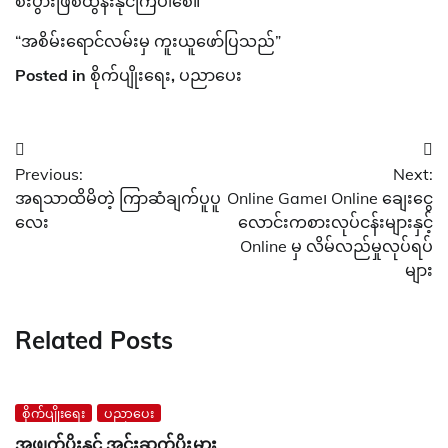
စီးပွားဖြစ်ထွန်းနိုင်ကြပါစေ။
“အစိမ်းရောင်လမ်းမှ ကူးယူဖော်ပြသည်”
Posted in
စိုက်ပျိုးရေး
,
ပညာပေး
Post
Previous:
Next:
navigation
အရသာထိမိတဲ့ ကြာဆံချက်ပူပူ
Online Game၊ Online ချေးငွေ
လေး
လောင်းကစားလုပ်ငန်းများနှင့်
Online မှ လိမ်လည်မှုလုပ်ရပ်
များ
Related Posts
စိုက်ပျိုးရေး
ပညာပေး
အဖျက်ပိုးနှင့် အင်းဆက်ပိုးမွှား