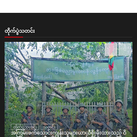
တိုက်ပွဲသတင်း
တိုက်ပွဲသတင်း
သတင်း
အကြမ်းဖက်သောင်းကျန်းသူများယာယီစိုးမိုးထားသည့် ဝိ