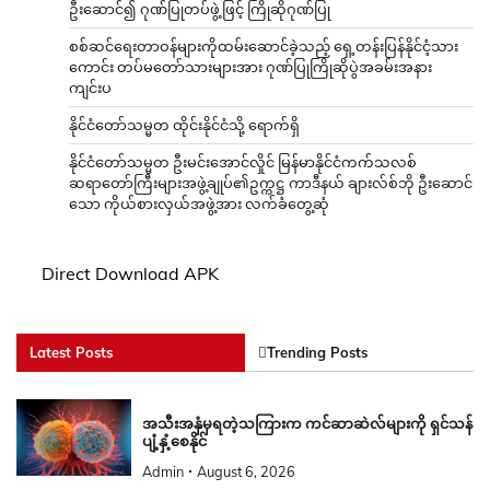
ဦးဆောင်၍ ဂုဏ်ပြုတပ်ဖွဲ့ဖြင့် ကြိုဆိုဂုဏ်ပြု
စစ်ဆင်ရေးတာဝန်များကိုထမ်းဆောင်ခဲ့သည့် ရှေ့တန်းပြန်နိုင်ငံ့သား
ကောင်း တပ်မတော်သားများအား ဂုဏ်ပြုကြိုဆိုပွဲအခမ်းအနား
ကျင်းပ
နိုင်ငံတော်သမ္မတ ထိုင်းနိုင်ငံသို့ ရောက်ရှိ
နိုင်ငံတော်သမ္မတ ဦးမင်းအောင်လှိုင် မြန်မာနိုင်ငံကက်သလစ်
ဆရာတော်ကြီးများအဖွဲ့ချုပ်၏ဥက္ကဋ္ဌ ကာဒီနယ် ချားလ်စ်ဘို ဦးဆောင်
သော ကိုယ်စားလှယ်အဖွဲ့အား လက်ခံတွေ့ဆုံ
Direct Download APK
Latest Posts
Trending Posts
အသီးအနှံမှရတဲ့သကြားက ကင်ဆာဆဲလ်များကို ရှင်သန်
ပျံ့နှံ့စေနိုင်
Admin
August 6, 2026