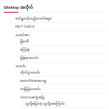
SiteMap အလိုက်
ဖတ်ရှုသင့်သည့်သတင်းများ
FACT CHECK
သတင်းစာ
မြဝတီ
ကြေးမုံ
မြန်မာ့အလင်း
သတင်း
တိုက်ပွဲသတင်း
ထောက်ခံအားပေးမှု
တန်ပြန်သတင်း
သကသအကွဲအပြဲ
သူတို့ပြောတဲ့ သူတို့အကြောင်း