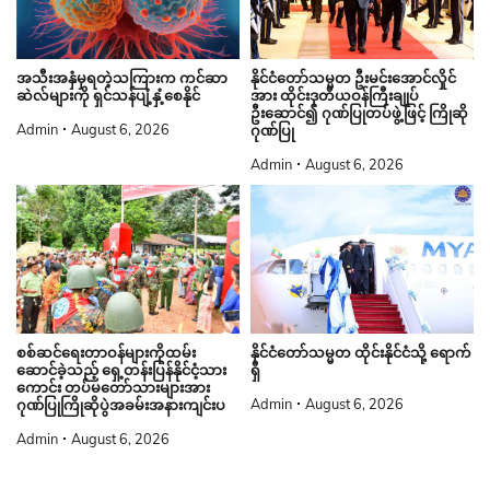
နိုင်ငံတော်သမ္မတ ဦးမင်းအောင်လှိုင်
အသီးအနှံမှရတဲ့သကြားက ကင်ဆာ
အား ထိုင်းဒုတိယဝန်ကြီးချုပ်
ဆဲလ်များကို ရှင်သန်ပျံ့နှံ့စေနိုင်
ဦးဆောင်၍ ဂုဏ်ပြုတပ်ဖွဲ့ဖြင့် ကြိုဆို
Admin
August 6, 2026
ဂုဏ်ပြု
Admin
August 6, 2026
စစ်ဆင်ရေးတာဝန်များကိုထမ်း
နိုင်ငံတော်သမ္မတ ထိုင်းနိုင်ငံသို့ ရောက်
ဆောင်ခဲ့သည့် ရှေ့တန်းပြန်နိုင်ငံ့သား
ရှိ
ကောင်း တပ်မတော်သားများအား
Admin
August 6, 2026
ဂုဏ်ပြုကြိုဆိုပွဲအခမ်းအနားကျင်းပ
Admin
August 6, 2026