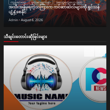
ကျန်းမာရေး
မူလစာမျက်နှာ
အထွေထွေဗဟုသုတ
အသီးအနှံမှရတဲ့သကြားက ကင်ဆာဆဲလ်များကို ရှင်သန်
ပျံ့နှံ့စေနိုင်
Admin
August 6, 2026
သီချင်းတောင်းဆိုခြင်းများ