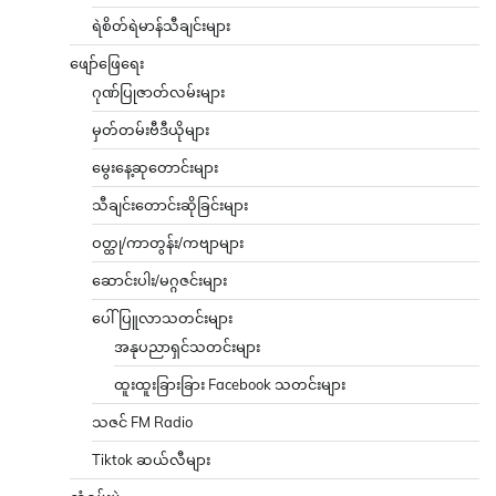
ရဲစိတ်ရဲမာန်သီချင်းများ
ဖျော်ဖြေရေး
ဂုဏ်ပြုဇာတ်လမ်းများ
မှတ်တမ်းဗီဒီယိုများ
မွေးနေ့ဆုတောင်းများ
သီချင်းတောင်းဆိုခြင်းများ
ဝတ္ထု/ကာတွန်း/ကဗျာများ
ဆောင်းပါး/မဂ္ဂဇင်းများ
ပေါ်ပြူလာသတင်းများ
အနုပညာရှင်သတင်းများ
ထူးထူးခြားခြား Facebook သတင်းများ
သဇင် FM Radio
Tiktok ဆယ်လီများ