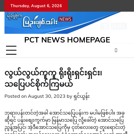
Skip
Thursday, August 6, 2026
to
content
PCT NEWS HOMEPAGE
လွယ်လွယ်ကူကူ ရိုးရိုးရှင်းရှင်း၊
သပြေပင်စိုက်ကြမယ်
Posted on
August 30, 2023
by
ရှင်ယွန်း
ဘုရားပန်းတင်တဲ့အခါ အောင်သပြေပန်းက မပါမဖြစ်ပါ။ အခု
ဆိုရင် ပန်းစျေးကွက်မှာ မြန်မာသပြေ လို့ခေါ်တဲ့ အောင်သပြေ
ညွန့်အပြင်၊ အဲ့ဒီအောင်သပြေကိုမှ ငုတ်လေးတွေ တူးရောင်းတဲ့