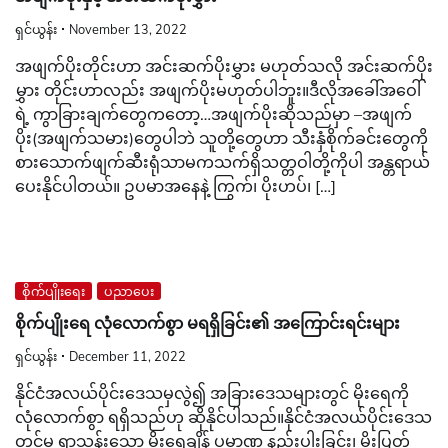
ရှင်ယွန်း
November 13, 2022
အဖျက်ပိုးတိုင်းဟာ အင်းဆက်ပိုးမွှား မဟုတ်သလို အင်းဆက်ပိုး
မွှား တိုင်းဟာလည်း အဖျက်ပိုးမဟုတ်ပါဘူး။ဒီလိုအခေါ်အဝေါ်
ရဲ့ ကွာခြားချက်တွေကတော့…အဖျက်ပိုးဆိုသည်မှာ –အဖျက်
ပိုး(အဖျက်သမား)တွေပါဘဲ သူတို့တွေဟာ သီးနှံစိုက်ခင်းတွေကို
စားသောက်ဖျက်ဆီးရုံသာမကသက်ရှိသတ္တဝါတို့ကိုပါ အန္တရာယ်
ပေးနိုင်ပါတယ်။ ဥပမာအနေနဲ့ ကြွက်၊ ပိုးဟပ်၊ […]
စိုက်ပျိုးရေး
ပညာပေး
စိုက်ပျိုးရေ လုံလောက်စွာ မရရှိခြင်း၏ အကြောင်းရင်းများ
ရှင်ယွန်း
December 11, 2022
နိုင်ငံအလယ်ပိုင်းဒေသမှလွဲ၍ အခြားဒေသများတွင် မိုးရေကို
လုံလောက်စွာ ရရှိသည်ဟု ဆိုနိုင်ပါသည်။နိုင်ငံအလယ်ပိုင်းဒေသ
တွင်မှု ရွာသွန်းသော မိုးရေချိန် ပမာဏ နည်းပါးခြင်း၊ မိုးပြတ်