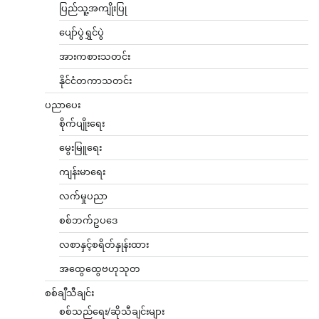
ပြည်သူ့အကျိုးပြု
ပျော်ပွဲရွှင်ပွဲ
အားကစားသတင်း
နိုင်ငံတကာသတင်း
ပညာပေး
စိုက်ပျိုးရေး
မွေးမြူရေး
ကျန်းမာရေး
လက်မှုပညာ
စစ်ဘက်ဥပဒေ
လစာနှင့်စရိတ်နှုန်းထား
အထွေထွေဗဟုသုတ
စစ်ချီသီချင်း
စစ်သည်ရေး/ဆိုသီချင်းများ