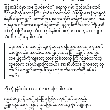
မြန်မာနိုင်ငံမှာ သပြေပင်စိုက်ပျိုးရေးကို ရှမ်းပြည်နယ်တောင်
ပိုင်းမှာရှိတဲ့ တောင်ကြီး၊ ရွာငံဒေသတဝိုက်၊ ပဲခူးရိုးမအနီးမှာရှိတဲ့
ရေနီ၊ ရေတာရှည်၊ တောင်ငူ၊ မန္တလေးတိုင်းမှာရှိတဲ့ မန္တလေး၊ အမ
ရပူရ၊ ဒဟပ်တော၊ ရေတံခွန်တောင်၊ ရန်ကုန်တိုင်းဒေသကြီးမှာရှိ
တဲ့ တိုက်ကြီး၊ မှော်ဘီ၊ ညောင်နှစ်ပင် စတဲ့ဒေသတွေမှာ အများ
ဆုံး စိုက်ပျိုးနေပါတယ်။
ပဲခူးဘက်က သပြေတွေကိုတော့ နေပြည်တော်စျေးကွက်ကို
တင်ပို့တယ်။ အာဆီယံသပြေကတော့ မြို့ကြိုက် သပြေပါ။
သပြေငုတ်ကိုကျတော့ တာရှည်ခံတာကို ကြိုက်နှစ်သက်တဲ့
သူတွေက အ၀ယ်များကြတယ်။ အာဆီယံသပြေကတော့ လှ
တယ်။ ရေရှည်တော့မခံဘူး။ သုံးရက်လောက်ဆို နွမ်းပါ
တယ်။
လို့ ကိုရဲနိုင်၀င်းက ဆက်လက်ပြောပါတယ်။
ရာသီမရွေး စိုက်ပျိုးနိုင်ပြီး၊ မြန်မာလူမျိုးတိုင်းလည်း
ကြိုက်နှစ်သက်ကြတဲ့ သပြေပင်လေးတွေ စိုက်ပျိုးရင်း