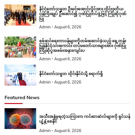
နိုင်ငံတော်သမ္မတ ဦးမင်းအောင်လှိုင်အား ထိုင်းဒုတိယ
ဝန်ကြီးချုပ် ဦးဆောင်၍ ဂုဏ်ပြုတပ်ဖွဲ့ဖြင့် ကြိုဆိုဂုဏ်
ပြု
Admin
August 6, 2026
စစ်ဆင်ရေးတာဝန်များကိုထမ်းဆောင်ခဲ့သည့် ရှေ့တန်း
ပြန်နိုင်ငံ့သားကောင်း တပ်မတော်သားများအား ဂုဏ်ပြု
ကြိုဆိုပွဲအခမ်းအနားကျင်းပ
Admin
August 6, 2026
နိုင်ငံတော်သမ္မတ ထိုင်းနိုင်ငံသို့ ရောက်ရှိ
Admin
August 6, 2026
Featured News
အသီးအနှံမှရတဲ့သကြားက ကင်ဆာဆဲလ်များကို ရှင်သန်
ပျံ့နှံ့စေနိုင်
Admin
August 6, 2026