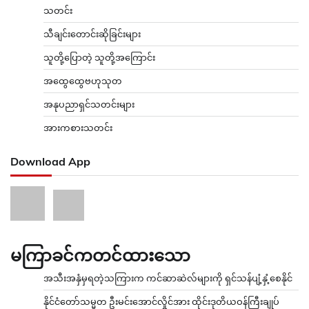
သတင်း
သီချင်းတောင်းဆိုခြင်းများ
သူတို့ပြောတဲ့ သူတို့အကြောင်း
အထွေထွေဗဟုသုတ
အနုပညာရှင်သတင်းများ
အားကစားသတင်း
Download App
မကြာခင်ကတင်ထားသော
အသီးအနှံမှရတဲ့သကြားက ကင်ဆာဆဲလ်များကို ရှင်သန်ပျံ့နှံ့စေနိုင်
နိုင်ငံတော်သမ္မတ ဦးမင်းအောင်လှိုင်အား ထိုင်းဒုတိယဝန်ကြီးချုပ်