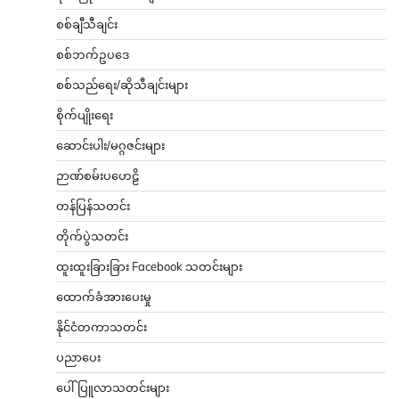
စစ်ချီသီချင်း
စစ်ဘက်ဥပဒေ
စစ်သည်ရေး/ဆိုသီချင်းများ
စိုက်ပျိုးရေး
ဆောင်းပါး/မဂ္ဂဇင်းများ
ဉာဏ်စမ်းပဟေဠိ
တန်ပြန်သတင်း
တိုက်ပွဲသတင်း
ထူးထူးခြားခြား Facebook သတင်းများ
ထောက်ခံအားပေးမှု
နိုင်ငံတကာသတင်း
ပညာပေး
ပေါ်ပြူလာသတင်းများ