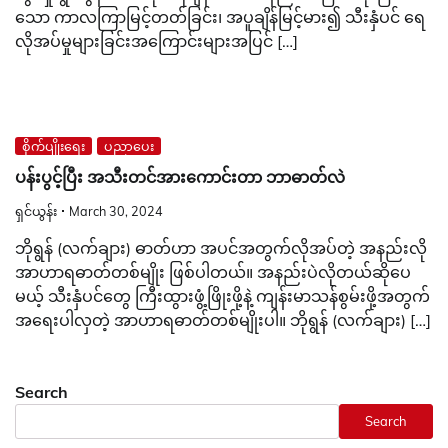
သော ကာလကြာမြင့်တတ်ခြင်း၊ အပူချိန်မြင့်မား၍ သီးနှံပင် ရေ
လိုအပ်မှုများခြင်းအကြောင်းများအပြင် […]
စိုက်ပျိုးရေး
ပညာပေး
ပန်းပွင့်ပြီး အသီးတင်အားကောင်းတာ ဘာဓာတ်လဲ
ရှင်ယွန်း
March 30, 2024
ဘိုရွန် (လက်ချား) ဓာတ်ဟာ အပင်အတွက်လိုအပ်တဲ့ အနည်းလို
အာဟာရဓာတ်တစ်မျိုး ဖြစ်ပါတယ်။ အနည်းပဲလိုတယ်ဆိုပေ
မယ့် သီးနှံပင်တွေ ကြီးထွားဖွံ့ဖြိုးဖို့နဲ့ ကျန်းမာသန်စွမ်းဖို့အတွက်
အရေးပါလှတဲ့ အာဟာရဓာတ်တစ်မျိုးပါ။ ဘိုရွန် (လက်ချား) […]
Search
Search