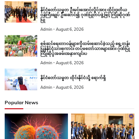
နိုင်ငံတော်သမ္မတ ဦးမင်းအောင်လှိုင်အား ထိုင်းဒုတိယ
ဝန်ကြီးချုပ် ဦးဆောင်၍ ဂုဏ်ပြုတပ်ဖွဲ့ဖြင့် ကြိုဆိုဂုဏ်
ပြု
Admin
August 6, 2026
စစ်ဆင်ရေးတာဝန်များကိုထမ်းဆောင်ခဲ့သည့် ရှေ့တန်း
ပြန်နိုင်ငံ့သားကောင်း တပ်မတော်သားများအား ဂုဏ်ပြု
ကြိုဆိုပွဲအခမ်းအနားကျင်းပ
Admin
August 6, 2026
နိုင်ငံတော်သမ္မတ ထိုင်းနိုင်ငံသို့ ရောက်ရှိ
Admin
August 6, 2026
Popular News