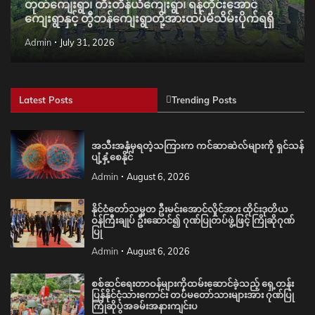
တုတ်ကျေးရွာ၊ တီးတိန်ယံကျေးရွာ၊ ရန်တိုင်းအောင်
ကျေးရွာနှင့် တွီဘန်ကျေးရွာတို့အားထပ်မံသိမ်းပိုက်ရရှိ
Admin
July 31, 2026
Latest Posts
Trending Posts
အသီးအနှံမှရတဲ့သကြားက ကင်ဆာဆဲလ်များကို ရှင်သန်
ပျံ့နှံ့စေနိုင်
Admin
August 6, 2026
နိုင်ငံတော်သမ္မတ ဦးမင်းအောင်လှိုင်အား ထိုင်းဒုတိယ
ဝန်ကြီးချုပ် ဦးဆောင်၍ ဂုဏ်ပြုတပ်ဖွဲ့ဖြင့် ကြိုဆိုဂုဏ်
ပြု
Admin
August 6, 2026
စစ်ဆင်ရေးတာဝန်များကိုထမ်းဆောင်ခဲ့သည့် ရှေ့တန်း
ပြန်နိုင်ငံ့သားကောင်း တပ်မတော်သားများအား ဂုဏ်ပြု
ကြိုဆိုပွဲအခမ်းအနားကျင်းပ