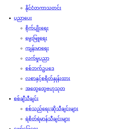
နိုင်ငံတကာသတင်း
ပညာပေး
စိုက်ပျိုးရေး
မွေးမြူရေး
ကျန်းမာရေး
လက်မှုပညာ
စစ်ဘက်ဥပဒေ
လစာနှင့်စရိတ်နှုန်းထား
အထွေထွေဗဟုသုတ
စစ်ချီသီချင်း
စစ်သည်ရေး/ဆိုသီချင်းများ
ရဲစိတ်ရဲမာန်သီချင်းများ
ဖျော်ဖြေရေး