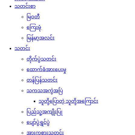
သတင်းစာ
မြဝတီ
ကြေးမုံ
မြန်မာ့အလင်း
သတင်း
တိုက်ပွဲသတင်း
ထောက်ခံအားပေးမှု
တန်ပြန်သတင်း
သကသအကွဲအပြဲ
သူတို့ပြောတဲ့ သူတို့အကြောင်း
ပြည်သူ့အကျိုးပြု
ပျော်ပွဲရွှင်ပွဲ
အားကစားသတင်း