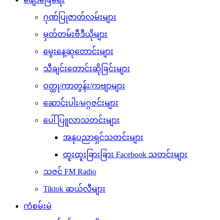
ဂုဏ်ပြုဇာတ်လမ်းများ
မှတ်တမ်းဗီဒီယိုများ
မွေးနေ့ဆုတောင်းများ
သီချင်းတောင်းဆိုခြင်းများ
ဝတ္ထု/ကာတွန်း/ကဗျာများ
ဆောင်းပါး/မဂ္ဂဇင်းများ
ပေါ်ပြူလာသတင်းများ
အနုပညာရှင်သတင်းများ
ထူးထူးခြားခြား Facebook သတင်းများ
သဇင် FM Radio
Tiktok ဆယ်လီများ
ကံစမ်းမဲ