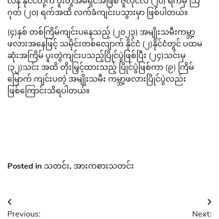
လန် နိုင်ငံတို့က ပူးတွဲအိမ်ရှင်အဖြစ် ဇူလိုင်လ (၂၀) ရက်မှ သြ
ဂုတ် (၂၀) ရက်အထိ လက်ခံကျင်းပသွားမှာ ဖြစ်ပါတယ်။
(၄)နှစ် တစ်ကြိမ်ကျင်းပနေသည့် (၂၀၂၃) အမျိုးသမီးကမ္ဘာ့
ဖလားအနေဖြင့် သမိုင်းတစ်လျောက် နိုင်ငံ (၂)နိုင်ငံတွင် ပထမ
ဆုံးအကြိမ် ပူးတွဲကျင်းပသည့်ပြိုင်ပွဲဖြစ်ပြီး (၂၄)သင်းမှ
(၃၂)သင်း အထိ တိုးမြှင့်ထားသည့် ပြိုင်ပွဲဖြစ်ကာ (၉) ကြိမ်
မြောက် ကျင်းပတဲ့ အမျိုးသမီး ကမ္ဘာ့ဖလားပြိုင်ပွဲလည်း
ဖြစ်ကြောင်းသိရပါတယ်။
Posted in
သတင်း
,
အားကစားသတင်း
Post
Previous:
Next: