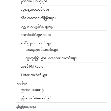
မှတ်တမ်းဗီဒီယိုများ
မွေးနေ့ဆုတောင်းများ
သီချင်းတောင်းဆိုခြင်းများ
ဝတ္ထု/ကာတွန်း/ကဗျာများ
ဆောင်းပါး/မဂ္ဂဇင်းများ
ပေါ်ပြူလာသတင်းများ
အနုပညာရှင်သတင်းများ
ထူးထူးခြားခြား Facebook သတင်းများ
သဇင် FM Radio
Tiktok ဆယ်လီများ
ကံစမ်းမဲ
ဉာဏ်စမ်းပဟေဠိ
ဖုန်းဘေလ်မဲဖောက်ခြင်း
ရင်ဖွင့်ဆွေးနွေး