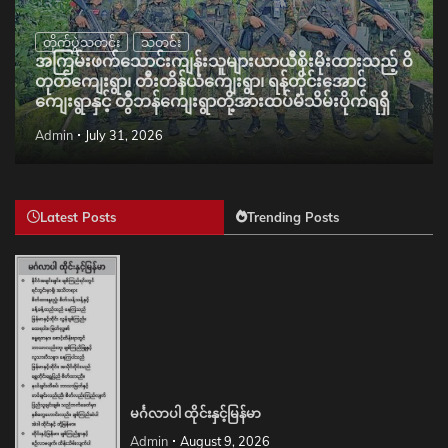
တိုက်ပွဲသတင်း
သတင်း
အကြမ်းဖက်သောင်းကျန်းသူများယာယီစိုးမိုးထားသည့် ဝိ
တုတ်ကျေးရွာ၊ တီးတိန်ယံကျေးရွာ၊ ရန်တိုင်းအောင်
ကျေးရွာနှင့် တွီဘန်ကျေးရွာတို့အားထပ်မံသိမ်းပိုက်ရရှိ
Admin
July 31, 2026
Latest Posts
Trending Posts
မင်္ဂလာပါ ထိုင်းနှင့်မြန်မာ
Admin
August 9, 2026