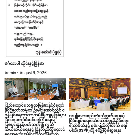
မင်္ဂလာပါ ထိုင်းနှင့်မြန်မာ
Admin
August 9, 2026
ပြည်ထောင်စုသမ္မတမြန်မာနိုင်ငံတော်
နိုင်ငံတော်သမ္မတ ဦးမင်းအောင်လှိုင် င
ဝန်မြစ်ရေကာတာတမံနိမ့်ကျမှုဖြစ်ပွား
အမျိုးသားစည်းလုံးညီညွတ်ရေးနှင့်
ပြီး ရေကျော်စီးဝင်ရေကြီးရေလျှံ
ငြိမ်းချမ်းရေးဖော်ဆောင်မှုညှိနှိုင်းရေး
ဖြစ်ပွားမှုနှင့်ပတ်သက်၍ ကူညီ
ကော်မတီနှင့် ရှမ်းပြည်တိုးတက် ရေး
ကယ်ဆယ်ရေးနှင့် ပြန်လည်ထူထောင်
ပါတီ(SSPP)တို့ တွေ့ဆုံဆွေးနွေး
ရေးအစည်းအဝေးသို့တက်ရောက်