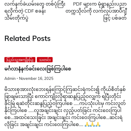
navigation
လက်နက်ခဲယမ်းတွေ တစ်ပုံကြီး
PDF များက မုံရွာနည်းပညာ
ရလိုက်တဲ့ CDF စခန်း
တက္ကသိုလ်ကို လက်လုပ်အာပီဂျီ
သိမ်းတိုက်ပွဲ
ဖြင့် ပစ်ခတ်
Related Posts
ပြည်သူ့အကျိုးပြု
သတင်း
မင်္ဂလာနံနက်ခင်းလေးဖြစ်ကြပါစေ
Admin
November 16, 2025
မိသားစုအားလုံးဘေးရန်ကြောင့်ကြဆင်းရဲကင်း၍ ကိုယ်စိတ်နှစ်
ဖြာချမ်းသာပြီး ကောင်ကျိုးလိုရာဆန္ဒပြည့်ဝလျှက် ရပြီးတိုင်း
ခိုင်မြဲ ရဆဲတိုင်းဆန္ဒပြည့်ဝကြပါစေ …..ကပ်သုံးပါးမှ ကင်းလွတ်
နိုင်ကြပါစေ …..လူအချင်းချင်း လှည့်ပတ်ခြင်း ကင်းဝေးကြပါ
စေ…အထင်သေးခြင်း အချင်းချင်း ကင်းဝေးကြ​ပါစေ…ဆင်းရဲ
လိုခြင်း အချင်းချင်း ကင်းဝေးကြပါစေ….