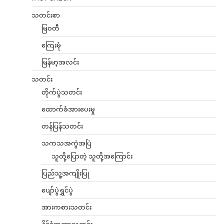
သတင်းစာ
မြဝတီ
ကြေးမုံ
မြန်မာ့အလင်း
သတင်း
တိုက်ပွဲသတင်း
ထောက်ခံအားပေးမှု
တန်ပြန်သတင်း
သကသအကွဲအပြဲ
သူတို့ပြောတဲ့ သူတို့အကြောင်း
ပြည်သူ့အကျိုးပြု
ပျော်ပွဲရွှင်ပွဲ
အားကစားသတင်း
နိုင်ငံတကာသတင်း