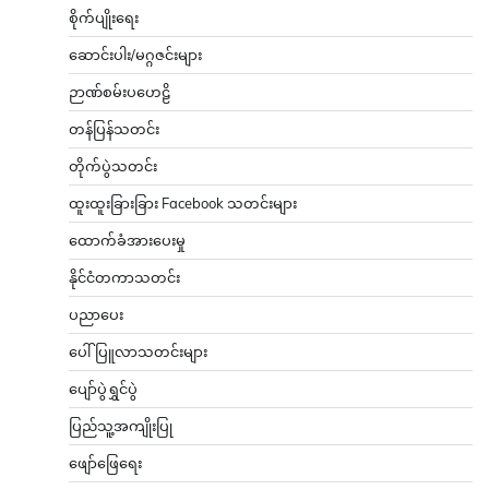
စိုက်ပျိုးရေး
ဆောင်းပါး/မဂ္ဂဇင်းများ
ဉာဏ်စမ်းပဟေဠိ
တန်ပြန်သတင်း
တိုက်ပွဲသတင်း
ထူးထူးခြားခြား Facebook သတင်းများ
ထောက်ခံအားပေးမှု
နိုင်ငံတကာသတင်း
ပညာပေး
ပေါ်ပြူလာသတင်းများ
ပျော်ပွဲရွှင်ပွဲ
ပြည်သူ့အကျိုးပြု
ဖျော်ဖြေရေး