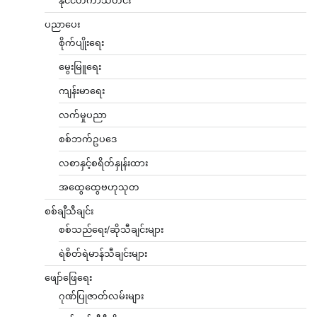
ပညာပေး
စိုက်ပျိုးရေး
မွေးမြူရေး
ကျန်းမာရေး
လက်မှုပညာ
စစ်ဘက်ဥပဒေ
လစာနှင့်စရိတ်နှုန်းထား
အထွေထွေဗဟုသုတ
စစ်ချီသီချင်း
စစ်သည်ရေး/ဆိုသီချင်းများ
ရဲစိတ်ရဲမာန်သီချင်းများ
ဖျော်ဖြေရေး
ဂုဏ်ပြုဇာတ်လမ်းများ