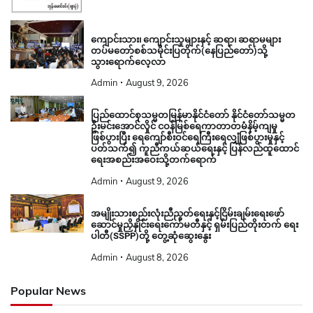
ကျောင်းသား၊ ကျောင်းသူများနှင့် ဆရာ၊ ဆရာမများ
တပ်မတော်စစ်သမိုင်းပြတိုက်(နေပြည်တော်)သို့
သွားရောက်လေ့လာ
Admin
August 9, 2026
ပြည်ထောင်စုသမ္မတမြန်မာနိုင်ငံတော် နိုင်ငံတော်သမ္မတ
ဦးမင်းအောင်လှိုင် ငဝန်မြစ်ရေကာတာတမံနိမ့်ကျမှု
ဖြစ်ပွားပြီး ရေကျော်စီးဝင်ရေကြီးရေလျှံဖြစ်ပွားမှုနှင့်
ပတ်သက်၍ ကူညီကယ်ဆယ်ရေးနှင့် ပြန်လည်ထူထောင်
ရေးအစည်းအဝေးသို့တက်ရောက်
Admin
August 9, 2026
အမျိုးသားစည်းလုံးညီညွတ်ရေးနှင့်ငြိမ်းချမ်းရေးဖော်
ဆောင်မှုညှိနှိုင်းရေးကော်မတီနှင့် ရှမ်းပြည်တိုးတက် ရေး
ပါတီ(SSPP)တို့ တွေ့ဆုံဆွေးနွေး
Admin
August 8, 2026
Popular News