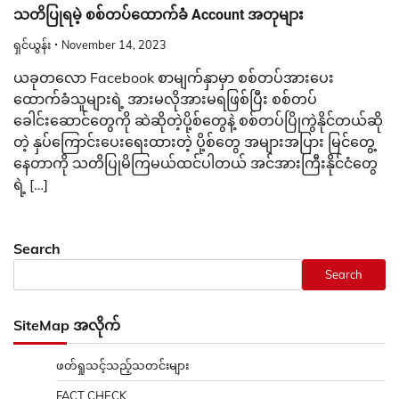
သတိပြုရမဲ့ စစ်တပ်ထောက်ခံ Account အတုများ
ရှင်ယွန်း
November 14, 2023
ယခုတလော Facebook စာမျက်နှာမှာ စစ်တပ်အားပေး
ထောက်ခံသူများရဲ့ အားမလိုအားမရဖြစ်ပြီး စစ်တပ်
ခေါင်းဆောင်တွေကို ဆဲဆိုတဲ့ပို့စ်တွေနဲ့ စစ်တပ်ပြိုကွဲနိုင်တယ်ဆို
တဲ့ နှပ်ကြောင်းပေးရေးထားတဲ့ ပို့စ်တွေ အများအပြား မြင်တွေ့
နေတာကို သတိပြုမိကြမယ်ထင်ပါတယ် အင်အားကြီးနိုင်ငံတွေ
ရဲ့ […]
Search
Search
SiteMap အလိုက်
ဖတ်ရှုသင့်သည့်သတင်းများ
FACT CHECK