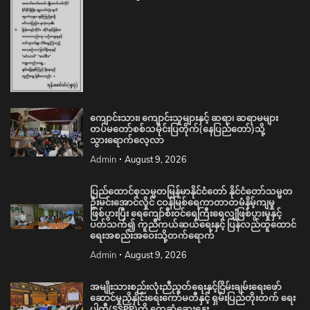
ကျောင်းသား၊ ကျောင်းသူများနှင့် ဆရာ၊ ဆရာမများ
တပ်မတော်စစ်သမိုင်းပြတိုက်(နေပြည်တော်)သို့
သွားရောက်လေ့လာ
Admin
August 9, 2026
ပြည်ထောင်စုသမ္မတမြန်မာနိုင်ငံတော် နိုင်ငံတော်သမ္မတ
ဦးမင်းအောင်လှိုင် ငဝန်မြစ်ရေကာတာတမံနိမ့်ကျမှု
ဖြစ်ပွားပြီး ရေကျော်စီးဝင်ရေကြီးရေလျှံဖြစ်ပွားမှုနှင့်
ပတ်သက်၍ ကူညီကယ်ဆယ်ရေးနှင့် ပြန်လည်ထူထောင်
ရေးအစည်းအဝေးသို့တက်ရောက်
Admin
August 9, 2026
အမျိုးသားစည်းလုံးညီညွတ်ရေးနှင့်ငြိမ်းချမ်းရေးဖော်
ဆောင်မှုညှိနှိုင်းရေးကော်မတီနှင့် ရှမ်းပြည်တိုးတက် ရေး
ပါတီ(SSPP)တို့ တွေ့ဆုံဆွေးနွေး