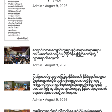
Admin
August 9, 2026
ကျောင်းသား၊ ကျောင်းသူများနှင့် ဆရာ၊ ဆရာမများ
တပ်မတော်စစ်သမိုင်းပြတိုက်(နေပြည်တော်)သို့
သွားရောက်လေ့လာ
Admin
August 9, 2026
ပြည်ထောင်စုသမ္မတမြန်မာနိုင်ငံတော် နိုင်ငံတော်သမ္မတ
ဦးမင်းအောင်လှိုင် ငဝန်မြစ်ရေကာတာတမံနိမ့်ကျမှု
ဖြစ်ပွားပြီး ရေကျော်စီးဝင်ရေကြီးရေလျှံဖြစ်ပွားမှုနှင့်
ပတ်သက်၍ ကူညီကယ်ဆယ်ရေးနှင့် ပြန်လည်ထူထောင်
ရေးအစည်းအဝေးသို့တက်ရောက်
Admin
August 9, 2026
အမျိုးသားစည်းလုံးညီညွတ်ရေးနှင့်ငြိမ်းချမ်းရေးဖော်