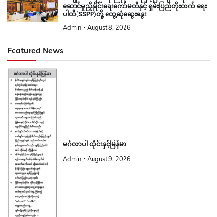
ဆောင်မှုညှိနှိုင်းရေးကော်မတီနှင့် ရှမ်းပြည်တိုးတက် ရေး
ပါတီ(SSPP)တို့ တွေ့ဆုံဆွေးနွေး
Admin
August 8, 2026
Featured News
မင်္ဂလာပါ ထိုင်းနှင့်မြန်မာ
Admin
August 9, 2026