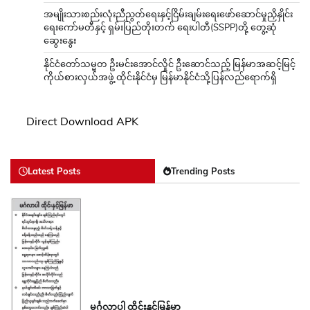
အမျိုးသားစည်းလုံးညီညွတ်ရေးနှင့်ငြိမ်းချမ်းရေးဖော်ဆောင်မှုညှိနှိုင်း
ရေးကော်မတီနှင့် ရှမ်းပြည်တိုးတက် ရေးပါတီ(SSPP)တို့ တွေ့ဆုံ
ဆွေးနွေး
နိုင်ငံတော်သမ္မတ ဦးမင်းအောင်လှိုင် ဦးဆောင်သည့် မြန်မာအဆင့်မြင့်
ကိုယ်စားလှယ်အဖွဲ့ ထိုင်းနိုင်ငံမှ မြန်မာနိုင်ငံသို့ပြန်လည်ရောက်ရှိ
Direct Download APK
Latest Posts
Trending Posts
မင်္ဂလာပါ ထိုင်းနှင့်မြန်မာ