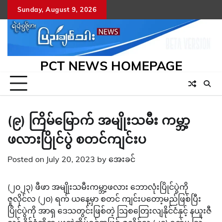
Skip
Sunday, August 9, 2026
to
content
PCT NEWS HOMEPAGE
(၉) ကြိမ်မြောက် အမျိုးသမီး ကမ္ဘာ့
ဖလားပြိုင်ပွဲ စတင်ကျင်းပ
Posted on
July 20, 2023
by
အေးခင်
(၂၀၂၃) ဖီဖာ အမျိုးသမီးကမ္ဘာ့ဖလား ဘောလုံးပြိုင်ပွဲကို
ဇူလိုင်လ (၂၀) ရက် ယနေ့မှာ စတင် ကျင်းပတော့မည်ဖြစ်ပြီး
ပြိုင်ပွဲကို အာရှ ဒေသတွင်းဖြစ်တဲ့ သြစတြေးလျနိုင်ငံနှင့် နယူးဇီ