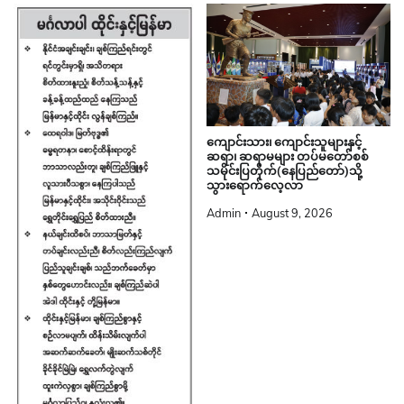
ကျောင်းသား၊ ကျောင်းသူများနှင့်
ဆရာ၊ ဆရာမများ တပ်မတော်စစ်
သမိုင်းပြတိုက်(နေပြည်တော်)သို့
သွားရောက်လေ့လာ
Admin
August 9, 2026