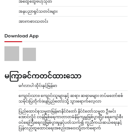
အထွေထွေဗဟုသုတ
အနုပညာရှင်သတင်းများ
အားကစားသတင်း
Download App
မကြာခင်ကတင်ထားသော
မင်္ဂလာပါ ထိုင်းနှင့်မြန်မာ
ကျောင်းသား၊ ကျောင်းသူများနှင့် ဆရာ၊ ဆရာမများ တပ်မတော်စစ်
သမိုင်းပြတိုက်(နေပြည်တော်)သို့ သွားရောက်လေ့လာ
ပြည်ထောင်စုသမ္မတမြန်မာနိုင်ငံတော် နိုင်ငံတော်သမ္မတ ဦးမင်း
အောင်လှိုင် ငဝန်မြစ်ရေကာတာတမံနိမ့်ကျမှုဖြစ်ပွားပြီး ရေကျော်စီး
ဝင်ရေကြီးရေလျှံဖြစ်ပွားမှုနှင့်ပတ်သက်၍ ကူညီကယ်ဆယ်ရေးနှင့်
ပြန်လည်ထူထောင်ရေးအစည်းအဝေးသို့တက်ရောက်