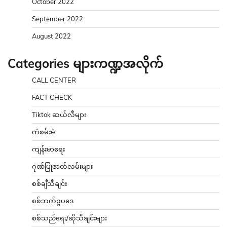
October 2022
September 2022
August 2022
Categories များကဏ္ဍအလိုက်
CALL CENTER
FACT CHECK
Tiktok ဆယ်လီများ
ကံစမ်းမဲ
ကျန်းမာရေး
ဂုဏ်ပြုဇာတ်လမ်းများ
စစ်ချီသီချင်း
စစ်ဘက်ဥပဒေ
စစ်သည်ရေး/ဆိုသီချင်းများ