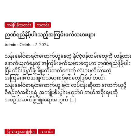
တန်ပြန်သတင်း
သတင်း
ဉာဏ်ရည်နိမ့်ပါးသည့်အကြမ်းဖက်သမားများ
Admin
October 7, 2024
သန်းခေါင်စာရင်းကောက်ယူနေတဲ့ နိုင်ငံ့ဝန်ထမ်းတွေကို ဟန့်တား
နှောက်ယှက်နေတဲ့ အကြမ်းဖက်သမားတွေဟာ ဉာဏ်ရည်နိမ့်ပါး
ပြီး တိုင်းပြည်ဖွံ့ဖြိုးတိုးတက်ရေးကို လုံးဝမလိုလားတဲ့
အကြမ်းဖက်အဖျက်သမားစစ်စစ်တွေဖြစ်ပါတယ်။
သန်းခေါင်စာရင်းကောက်ယူခြင်း လုပ်ငန်းဆိုတာ ကောက်ယူဖို့
စီစဉ်တဲ့အစိုးရရဲ့ အကျိုးစီးပွါးမဟုတ်ပဲ ဘယ်အစိုးရမဆို
အစဉ်အဆက်ဖွံ့ဖြိုးရေးအတွက် […]
ပြည်သူ့အကျိုးပြု
သတင်း