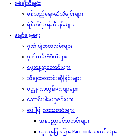
စစ်ချီသီချင်း
စစ်သည်ရေး/ဆိုသီချင်းများ
ရဲစိတ်ရဲမာန်သီချင်းများ
ဖျော်ဖြေရေး
ဂုဏ်ပြုဇာတ်လမ်းများ
မှတ်တမ်းဗီဒီယိုများ
မွေးနေ့ဆုတောင်းများ
သီချင်းတောင်းဆိုခြင်းများ
ဝတ္ထု/ကာတွန်း/ကဗျာများ
ဆောင်းပါး/မဂ္ဂဇင်းများ
ပေါ်ပြူလာသတင်းများ
အနုပညာရှင်သတင်းများ
ထူးထူးခြားခြား Facebook သတင်းများ