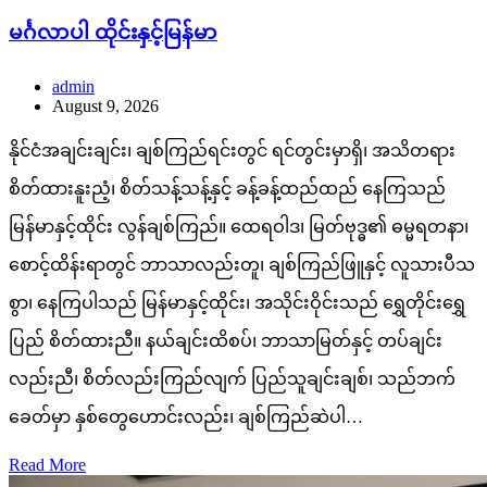
မင်္ဂလာပါ ထိုင်းနှင့်မြန်မာ
admin
August 9, 2026
နိုင်ငံအချင်းချင်း၊ ချစ်ကြည်ရင်းတွင် ရင်တွင်းမှာရှိ၊ အသိတရား
စိတ်ထားနူးညံ့၊ စိတ်သန့်သန့်နှင့် ခန့်ခန့်ထည်ထည် နေကြသည်
မြန်မာနှင့်ထိုင်း လွန်ချစ်ကြည်။ ထေရဝါဒ၊ မြတ်ဗုဒ္ဓ၏ ဓမ္မရတနာ၊
စောင့်ထိန်းရာတွင် ဘာသာလည်းတူ၊ ချစ်ကြည်ဖြူနှင့် လူသားပီသ
စွာ၊ နေကြပါသည် မြန်မာနှင့်ထိုင်း၊ အသိုင်းဝိုင်းသည် ရွှေတိုင်းရွှေ
ပြည် စိတ်ထားညီ။ နယ်ချင်းထိစပ်၊ ဘာသာမြတ်နှင့် တပ်ချင်း
လည်းညီ၊ စိတ်လည်းကြည်လျက် ပြည်သူချင်းချစ်၊ သည်ဘက်
ခေတ်မှာ နှစ်တွေဟောင်းလည်း၊ ချစ်ကြည်ဆဲပါ…
Read More