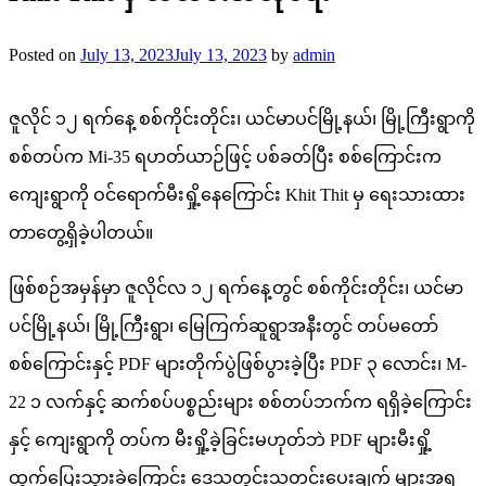
Posted on
July 13, 2023
July 13, 2023
by
admin
ဇူလိုင် ၁၂ ရက်နေ့ စစ်ကိုင်းတိုင်း၊ ယင်မာပင်မြို့နယ်၊ မြို့ကြီးရွာကို
စစ်တပ်က Mi-35 ရဟတ်ယာဉ်ဖြင့် ပစ်ခတ်ပြီး စစ်ကြောင်းက
ကျေးရွာကို ဝင်ရောက်မီးရှို့နေကြောင်း Khit Thit မှ ရေးသားထား
တာတွေ့ရှိခဲ့ပါတယ်။
ဖြစ်စဉ်အမှန်မှာ ဇူလိုင်လ ၁၂ ရက်နေ့တွင် စစ်ကိုင်းတိုင်း၊ ယင်မာ
ပင်မြို့နယ်၊ မြို့ကြီးရွာ၊ မြေကြက်ဆူရွာအနီးတွင် တပ်မတော်
စစ်ကြောင်းနှင့် PDF များတိုက်ပွဲဖြစ်ပွားခဲ့ပြီး PDF ၃ လောင်း၊ M-
22 ၁ လက်နှင့် ဆက်စပ်ပစ္စည်းများ စစ်တပ်ဘက်က ရရှိခဲ့ကြောင်း
နှင့် ကျေးရွာကို တပ်က မီးရှို့ခဲ့ခြင်းမဟုတ်ဘဲ PDF များမီးရှို့
ထွက်ပြေးသွားခဲ့ကြောင်း ဒေသတွင်းသတင်းပေးချက် များအရ