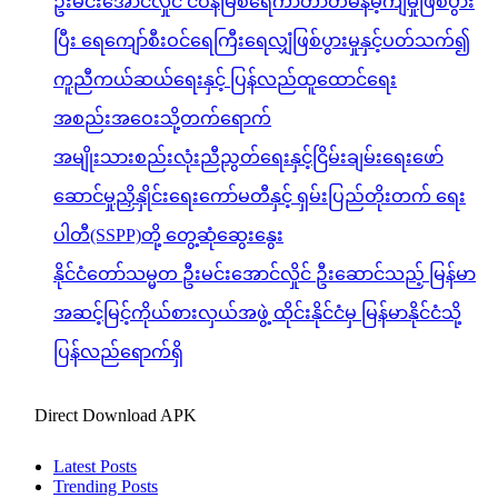
ဦးမင်းအောင်လှိုင် ငဝန်မြစ်ရေကာတာတမံနိမ့်ကျမှုဖြစ်ပွား
ပြီး ရေကျော်စီးဝင်ရေကြီးရေလျှံဖြစ်ပွားမှုနှင့်ပတ်သက်၍
ကူညီကယ်ဆယ်ရေးနှင့် ပြန်လည်ထူထောင်ရေး
အစည်းအဝေးသို့တက်ရောက်
အမျိုးသားစည်းလုံးညီညွတ်ရေးနှင့်ငြိမ်းချမ်းရေးဖော်
ဆောင်မှုညှိနှိုင်းရေးကော်မတီနှင့် ရှမ်းပြည်တိုးတက် ရေး
ပါတီ(SSPP)တို့ တွေ့ဆုံဆွေးနွေး
နိုင်ငံတော်သမ္မတ ဦးမင်းအောင်လှိုင် ဦးဆောင်သည့် မြန်မာ
အဆင့်မြင့်ကိုယ်စားလှယ်အဖွဲ့ ထိုင်းနိုင်ငံမှ မြန်မာနိုင်ငံသို့
ပြန်လည်ရောက်ရှိ
Direct Download APK
Latest Posts
Trending Posts