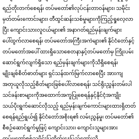
ရည်တိုးတက်စေရန်၊ တပ်မတော်၏လုပ်ငန်းတာဝန်များ၊ သမိုင်း
မှတ်တမ်းကောင်းများ၊ တီထွင်ဆန်းသစ်မှုများကိုကြည့်ရှုလေ့လာ
ပြီး ကျောင်းသားလူငယ်များ၏ အနာဂတ်ရည်မှန်းချက်များ
ပေါ်ထွက်လာစေရန်၊ တပ်မတော်အကြီးအကဲများ၏ နိုင်ငံတော်နှင့်
တပ်မတော်အပေါ် ထားရှိသောစေတနာနှင့်တပ်မတော်မှ ကြိုးပမ်း
ဆောင်ရွက်လျက်ရှိသော ရည်မှန်းချက်များကိုသိရှိစေရန်၊
မျိုးချစ်စိတ်ဓာတ်များ ရှင်သန်ထက်မြက်လာစေပြီး အားကျ
အတုယူလိုသည့်စိတ်များဖြစ်ပေါ်လာစေရန်၊ သင်ရိုးညွှန်းတမ်းပါ
သင်ခန်းစာများကိုအထောက်အကူပြုစေရန်နှင့်နိုင်ငံ့အကျိုး
သယ်ပိုးရွက်ဆောင်လိုသည့် ရည်မှန်းချက်ကောင်းများထားရှိတတ်
စေရန်ရည်ရွယ်၍ နိုင်ငံတော်အစိုးရ၏ လမ်းညွှန်မှု၊ တပ်မတော်၏
စီစဉ်ဆောင်ရွက်မှုဖြင့် ကျောင်းသား၊ ကျောင်းသူများအား
တပ်မတော်စစ်သမိုင်းပြတိုက်(နေပြည်တော်)သို့…