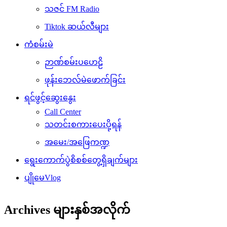
သဇင် FM Radio
Tiktok ဆယ်လီများ
ကံစမ်းမဲ
ဉာဏ်စမ်းပဟေဠိ
ဖုန်းဘေလ်မဲဖောက်ခြင်း
ရင်ဖွင့်ဆွေးနွေး
Call Center
သတင်းစကားပေးပို့ရန်
အမေး/အဖြေကဏ္ဍ
ရွေးကောက်ပွဲစိစစ်တွေ့ရှိချက်များ
ပျိုမေVlog
Archives များနှစ်အလိုက်