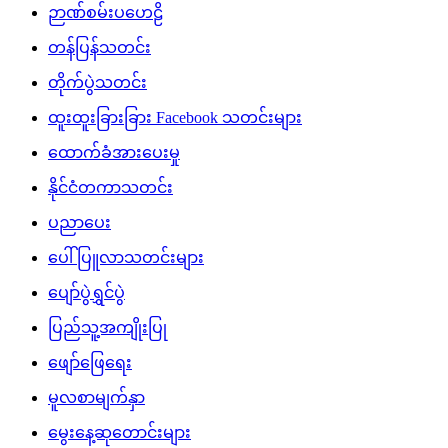
ဉာဏ်စမ်းပဟေဠိ
တန်ပြန်သတင်း
တိုက်ပွဲသတင်း
ထူးထူးခြားခြား Facebook သတင်းများ
ထောက်ခံအားပေးမှု
နိုင်ငံတကာသတင်း
ပညာပေး
ပေါ်ပြူလာသတင်းများ
ပျော်ပွဲရွှင်ပွဲ
ပြည်သူ့အကျိုးပြု
ဖျော်ဖြေရေး
မူလစာမျက်နှာ
မွေးနေ့ဆုတောင်းများ