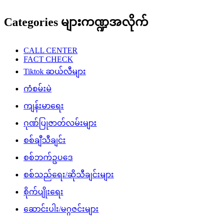
Categories များကဏ္ဍအလိုက်
CALL CENTER
FACT CHECK
Tiktok ဆယ်လီများ
ကံစမ်းမဲ
ကျန်းမာရေး
ဂုဏ်ပြုဇာတ်လမ်းများ
စစ်ချီသီချင်း
စစ်ဘက်ဥပဒေ
စစ်သည်ရေး/ဆိုသီချင်းများ
စိုက်ပျိုးရေး
ဆောင်းပါး/မဂ္ဂဇင်းများ