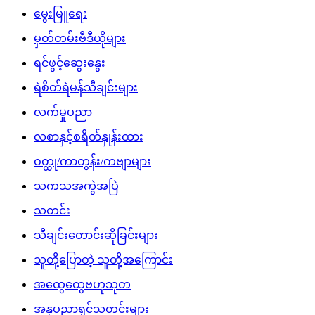
မွေးမြူရေး
မှတ်တမ်းဗီဒီယိုများ
ရင်ဖွင့်ဆွေးနွေး
ရဲစိတ်ရဲမန်သီချင်းများ
လက်မှုပညာ
လစာနှင့်စရိတ်နှုန်းထား
ဝတ္ထု/ကာတွန်း/ကဗျာများ
သကသအကွဲအပြဲ
သတင်း
သီချင်းတောင်းဆိုခြင်းများ
သူတို့ပြောတဲ့ သူတို့အကြောင်း
အထွေထွေဗဟုသုတ
အနုပညာရှင်သတင်းများ