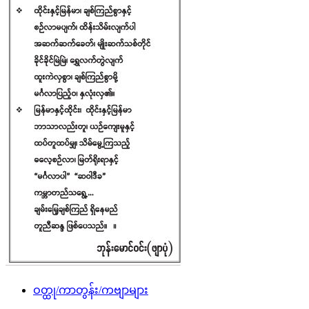
ဝတ္ထု/ကာတွန်း/ကဗျာများ