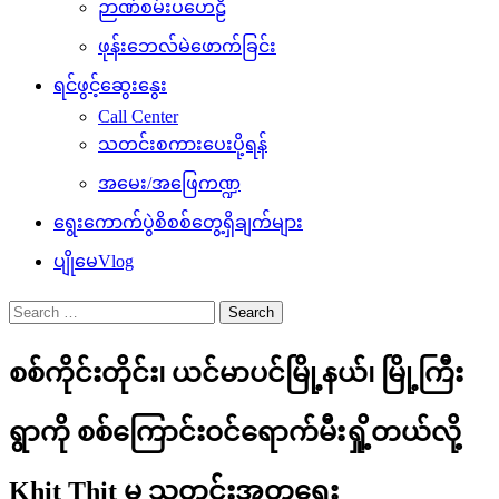
ဉာဏ်စမ်းပဟေဠိ
ဖုန်းဘေလ်မဲဖောက်ခြင်း
ရင်ဖွင့်ဆွေးနွေး
Call Center
သတင်းစကားပေးပို့ရန်
အမေး/အဖြေကဏ္ဍ
ရွေးကောက်ပွဲစိစစ်တွေ့ရှိချက်များ
ပျိုမေVlog
Search
for:
စစ်ကိုင်းတိုင်း၊ ယင်မာပင်မြို့နယ်၊ မြို့ကြီး
ရွာကို စစ်ကြောင်းဝင်ရောက်မီးရှို့တယ်လို့
Khit Thit မှ သတင်းအတုရေး