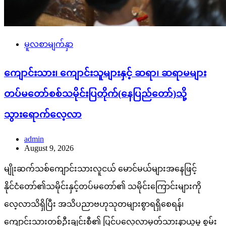
မူလစာမျက်နှာ
ကျောင်းသား၊ ကျောင်းသူများနှင့် ဆရာ၊ ဆရာမများ
တပ်မတော်စစ်သမိုင်းပြတိုက်(နေပြည်တော်)သို့
သွားရောက်လေ့လာ
admin
August 9, 2026
မျိုးဆက်သစ်ကျောင်းသားလူငယ် မောင်မယ်များအနေဖြင့်
နိုင်ငံတော်၏သမိုင်းနှင့်တပ်မတော်၏ သမိုင်းကြောင်းများကို
လေ့လာသိရှိပြီး အသိပညာဗဟုသုတများစွာရရှိစေရန်၊
ကျောင်းသားတစ်ဦးချင်းစီ၏ ပြင်ပလေ့လာမှတ်သားနာယူမှု စွမ်း