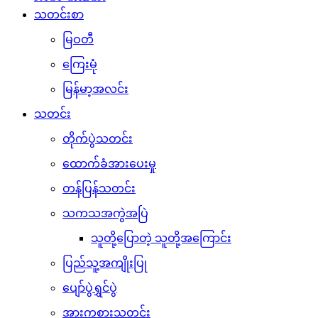
သတင်းစာ
မြဝတီ
ကြေးမုံ
မြန်မာ့အလင်း
သတင်း
တိုက်ပွဲသတင်း
ထောက်ခံအားပေးမှု
တန်ပြန်သတင်း
သကသအကွဲအပြဲ
သူတို့ပြောတဲ့ သူတို့အကြောင်း
ပြည်သူ့အကျိုးပြု
ပျော်ပွဲရွှင်ပွဲ
အားကစားသတင်း