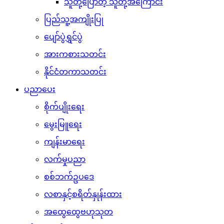
သူတို့ပြောတဲ့ သူတို့အကြောင်း
ပြည်သူ့အကျိုးပြု
ပျော်ပွဲရွှင်ပွဲ
အားကစားသတင်း
နိုင်ငံတကာသတင်း
ပညာပေး
စိုက်ပျိုးရေး
မွေးမြူရေး
ကျန်းမာရေး
လက်မှုပညာ
စစ်ဘက်ဥပဒေ
လစာနှင့်စရိတ်နှုန်းထား
အထွေထွေဗဟုသုတ