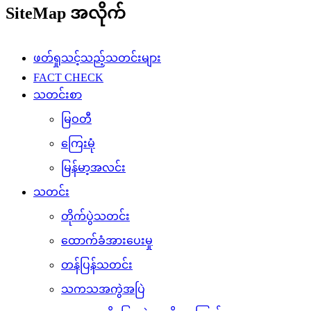
SiteMap အလိုက်
ဖတ်ရှုသင့်သည့်သတင်းများ
FACT CHECK
သတင်းစာ
မြဝတီ
ကြေးမုံ
မြန်မာ့အလင်း
သတင်း
တိုက်ပွဲသတင်း
ထောက်ခံအားပေးမှု
တန်ပြန်သတင်း
သကသအကွဲအပြဲ