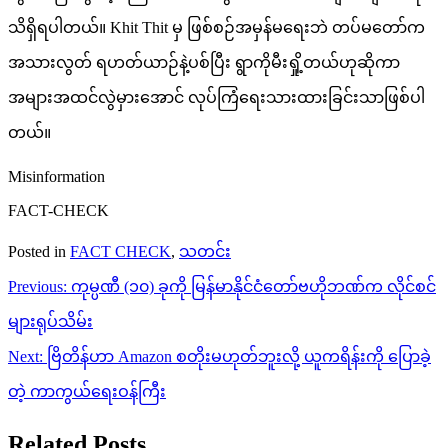
သိရှိရပါတယ်။ Khit Thit မှ ဖြစ်စဉ်အမှန်မရေးဘဲ တပ်မတော်က
အသားလွတ် ရဟတ်ယာဉ်နဲ့ပစ်ပြီး ရွာကိုမီးရှို့တယ်ဟုဆိုကာ
အများအထင်လွဲမှားအောင် လုပ်ကြံရေးသားထားခြင်းသာဖြစ်ပါ
တယ်။
Misinformation
FACT-CHECK
Posted in
FACT CHECK
,
သတင်း
Post
Previous:
ကုမ္ပဏီ (၁၀) ခုကို မြန်မာနိုင်ငံတော်ဗဟိုဘဏ်က လိုင်စင်
navigation
များရုပ်သိမ်း
Next:
ဗြိတိန်ဟာ Amazon စတိုးမဟုတ်ဘူးလို့ ယူကရိန်းကို ပြောခဲ့
တဲ့ ကာကွယ်ရေးဝန်ကြီး
Related Posts