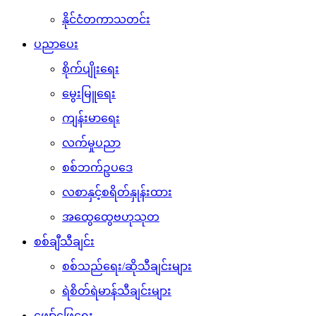
နိုင်ငံတကာသတင်း
ပညာပေး
စိုက်ပျိုးရေး
မွေးမြူရေး
ကျန်းမာရေး
လက်မှုပညာ
စစ်ဘက်ဥပဒေ
လစာနှင့်စရိတ်နှုန်းထား
အထွေထွေဗဟုသုတ
စစ်ချီသီချင်း
စစ်သည်ရေး/ဆိုသီချင်းများ
ရဲစိတ်ရဲမာန်သီချင်းများ
ဖျော်ဖြေရေး