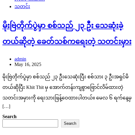
သတင်း
မိုးဗြဲတိုက်ပွဲမှာ စစ်သည် ၂၃ ဦး သေဆုံးခဲ့
တယ်ဆိုတဲ့ ခေတ်သစ်ကရေးတဲ့ သတင်းမှား
admin
May 16, 2025
မိုးဗြဲတိုက်ပွဲမှာ စစ်သည် ၂၃ ဦးသေဆုံးပြီး စစ်သား ၃ ဦးအရှင်မိ
တယ်ဆိုပြီး Khit Thit မှ အောက်တန်းကျစွာဗြောင်လိမ်ထားတဲ့
သတင်းအမှားကို ရေးသားဖြန့်ဝေထားပါတယ်။ မေလ ၆ ရက်နေ့မှ
[…]
Search
Search