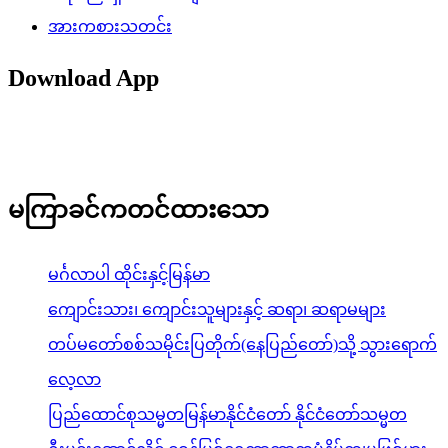
အားကစားသတင်း
Download App
မကြာခင်ကတင်ထားသော
မင်္ဂလာပါ ထိုင်းနှင့်မြန်မာ
ကျောင်းသား၊ ကျောင်းသူများနှင့် ဆရာ၊ ဆရာမများ
တပ်မတော်စစ်သမိုင်းပြတိုက်(နေပြည်တော်)သို့ သွားရောက်
လေ့လာ
ပြည်ထောင်စုသမ္မတမြန်မာနိုင်ငံတော် နိုင်ငံတော်သမ္မတ