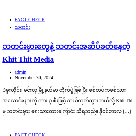
FACT CHECK
သတင်း
သတင်းမှားတွေနဲ့ သတင်းအဆိပ်ခတ်နေတဲ့
Khit Thit Media
admin
November 30, 2024
ပဲခူးတိုင်း၊ မင်းလှမြို့နယ်မှာ တိုက်ပွဲဖြစ်ပြီး စစ်တပ်ကစစ်သား
အလောင်းများကို ကား ၃ စီးဖြင့် သယ်ထုတ်သွားတယ်လို့ Khit Thit
မှ သတင်းမှား ရေးသားထားကြောင်း သိရသည်။ နိုဝင်ဘာလ […]
FACT CHECK