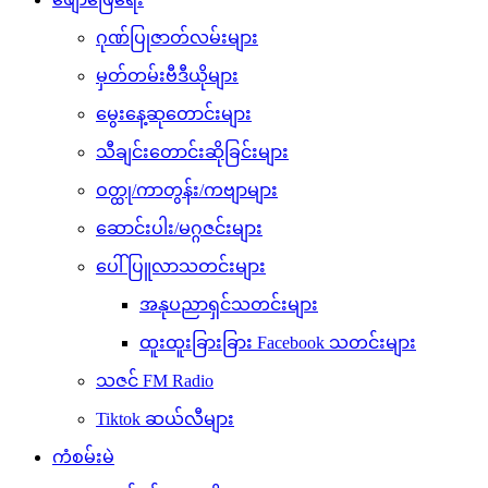
ဂုဏ်ပြုဇာတ်လမ်းများ
မှတ်တမ်းဗီဒီယိုများ
မွေးနေ့ဆုတောင်းများ
သီချင်းတောင်းဆိုခြင်းများ
ဝတ္ထု/ကာတွန်း/ကဗျာများ
ဆောင်းပါး/မဂ္ဂဇင်းများ
ပေါ်ပြူလာသတင်းများ
အနုပညာရှင်သတင်းများ
ထူးထူးခြားခြား Facebook သတင်းများ
သဇင် FM Radio
Tiktok ဆယ်လီများ
ကံစမ်းမဲ