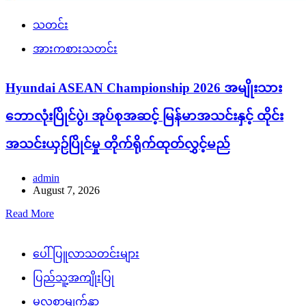
သတင်း
အားကစားသတင်း
Hyundai ASEAN Championship 2026 အမျိုးသား
ဘောလုံးပြိုင်ပွဲ၊ အုပ်စုအဆင့် မြန်မာအသင်းနှင့် ထိုင်း
အသင်းယှဉ်ပြိုင်မှု တိုက်ရိုက်ထုတ်လွှင့်မည်
admin
August 7, 2026
Read More
ပေါ်ပြူလာသတင်းများ
ပြည်သူ့အကျိုးပြု
မူလစာမျက်နှာ