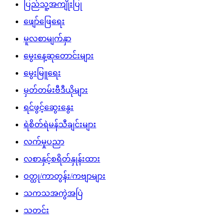
ပြည်သူ့အကျိုးပြု
ဖျော်ဖြေရေး
မူလစာမျက်နှာ
မွေးနေ့ဆုတောင်းများ
မွေးမြူရေး
မှတ်တမ်းဗီဒီယိုများ
ရင်ဖွင့်ဆွေးနွေး
ရဲစိတ်ရဲမန်သီချင်းများ
လက်မှုပညာ
လစာနှင့်စရိတ်နှုန်းထား
ဝတ္ထု/ကာတွန်း/ကဗျာများ
သကသအကွဲအပြဲ
သတင်း