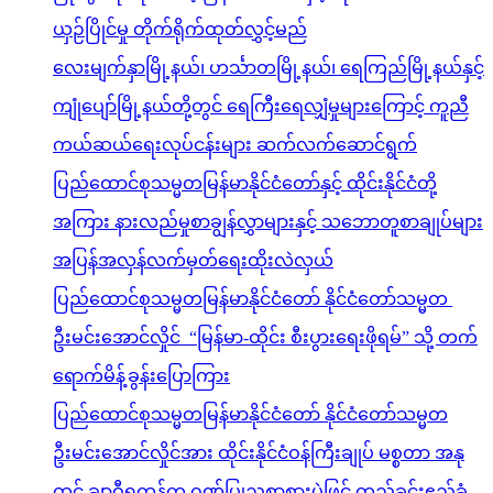
ယှဉ်ပြိုင်မှု တိုက်ရိုက်ထုတ်လွှင့်မည်
လေးမျက်နှာမြို့နယ်၊ ဟင်္သာတမြို့နယ်၊ ရေကြည်မြို့နယ်နှင့်
ကျုံပျော်မြို့နယ်တို့တွင် ရေကြီးရေလျှံမှုများကြောင့် ကူညီ
ကယ်ဆယ်ရေးလုပ်ငန်းများ ဆက်လက်ဆောင်ရွက်
ပြည်ထောင်စုသမ္မတမြန်မာနိုင်ငံတော်နှင့် ထိုင်းနိုင်ငံတို့
အကြား နားလည်မှုစာချွန်လွှာများနှင့် သဘောတူစာချုပ်များ
အပြန်အလှန်လက်မှတ်ရေးထိုးလဲလှယ်
ပြည်ထောင်စုသမ္မတမြန်မာနိုင်ငံတော် နိုင်ငံတော်သမ္မတ
ဦးမင်းအောင်လှိုင် “မြန်မာ-ထိုင်း စီးပွားရေးဖိုရမ်” သို့ တက်
ရောက်မိန့်ခွန်းပြောကြား
ပြည်ထောင်စုသမ္မတမြန်မာနိုင်ငံတော် နိုင်ငံတော်သမ္မတ
ဦးမင်းအောင်လှိုင်အား ထိုင်းနိုင်ငံဝန်ကြီးချုပ် မစ္စတာ အနု
ထင် ချာဝီရကွန်က ဂုဏ်ပြုညစာစားပွဲဖြင့် တည်ခင်းဧည့်ခံ