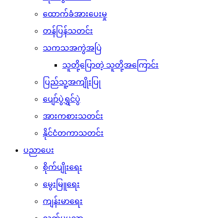
ထောက်ခံအားပေးမှု
တန်ပြန်သတင်း
သကသအကွဲအပြဲ
သူတို့ပြောတဲ့ သူတို့အကြောင်း
ပြည်သူ့အကျိုးပြု
ပျော်ပွဲရွှင်ပွဲ
အားကစားသတင်း
နိုင်ငံတကာသတင်း
ပညာပေး
စိုက်ပျိုးရေး
မွေးမြူရေး
ကျန်းမာရေး