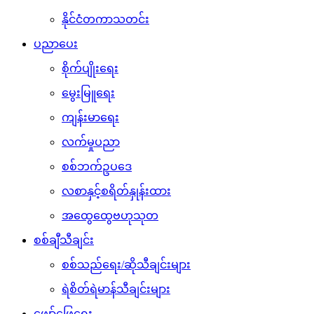
နိုင်ငံတကာသတင်း
ပညာပေး
စိုက်ပျိုးရေး
မွေးမြူရေး
ကျန်းမာရေး
လက်မှုပညာ
စစ်ဘက်ဥပဒေ
လစာနှင့်စရိတ်နှုန်းထား
အထွေထွေဗဟုသုတ
စစ်ချီသီချင်း
စစ်သည်ရေး/ဆိုသီချင်းများ
ရဲစိတ်ရဲမာန်သီချင်းများ
ဖျော်ဖြေရေး