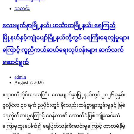
သတင်း
လေးမျက်နှာမြို့နယ်၊ ဟင်္သာတမြို့နယ်၊ ရေကြည်
မြို့နယ်နှင့်ကျုံပျော်မြို့နယ်တို့တွင် ရေကြီးရေလျှံမှုများ
ကြောင့် ကူညီကယ်ဆယ်ရေးလုပ်ငန်းများ ဆက်လက်
ဆောင်ရွက်
admin
August 7, 2026
ဧရာဝတီတိုင်းဒေသကြီး၊ လေးမျက်နှာမြို့နယ်တွင် ၂၀၂၆ခုနှစ်၊
ဇူလိုင်လ ၃၀ ရက် ညပိုင်းတွင် မိုးသည်းထန်စွာရွာသွန်းမှုနှင့် မြစ်
ရေတိုက်စားမှုကြောင့် ငဝန်တာ၏ အောက်ခံမြစ်ကျိုးအင်းသဲ
ကြောမှထူးပေါက်၍ ရေဖြတ်သန်းစီးဆင်းမှုကြောင့် တာတမံနိမ့်