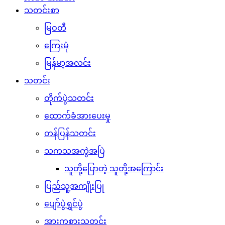
သတင်းစာ
မြဝတီ
ကြေးမုံ
မြန်မာ့အလင်း
သတင်း
တိုက်ပွဲသတင်း
ထောက်ခံအားပေးမှု
တန်ပြန်သတင်း
သကသအကွဲအပြဲ
သူတို့ပြောတဲ့ သူတို့အကြောင်း
ပြည်သူ့အကျိုးပြု
ပျော်ပွဲရွှင်ပွဲ
အားကစားသတင်း