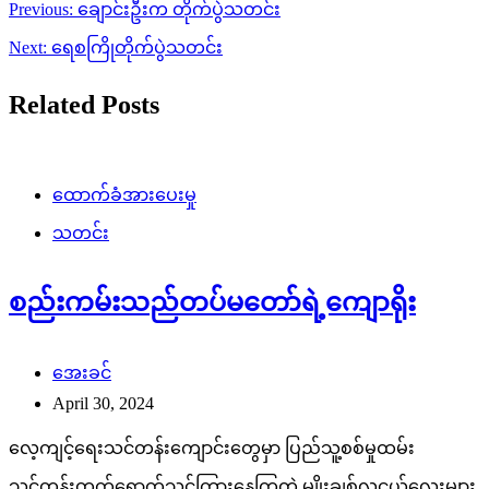
Post
Previous:
ချောင်းဦးက တိုက်ပွဲသတင်း
navigation
Next:
ရေစကြိုတိုက်ပွဲသတင်း
Related Posts
ထောက်ခံအားပေးမှု
သတင်း
စည်းကမ်းသည်တပ်မတော်ရဲ့ကျောရိုး
အေးခင်
April 30, 2024
လေ့ကျင့်ရေးသင်တန်းကျောင်းတွေမှာ ပြည်သူ့စစ်မှုထမ်း
သင်တန်းတက်ရောက်သင်ကြားနေကြတဲ့ မျိုးချစ်လူငယ်လေးများ