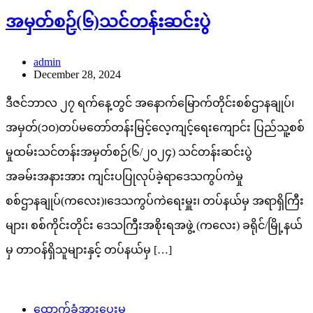
အမှတ်စဉ်(၆)သင်တန်းဆင်းပွဲ
admin
December 28, 2024
ဒီဇင်ဘာလ ၂၇ ရက်နေ့တွင် အနောက်မြောက်တိုင်းစစ်ဌာနချုပ်၊
အမှတ်(၁၀)တပ်မတော်တန်းမြင့်လေ့ကျင့်ရေးကျောင်း ပြည်သူ့စစ်
မှုထမ်းသင်တန်းအမှတ်စဉ်(၆/၂၀၂၄) သင်တန်းဆင်းပွဲ
အခမ်းအနားအား ကျင်းပပြုလုပ်ခဲ့ရာဒေသကွပ်ကဲမှု
စစ်ဌာနချုပ်(ကလေး)၊ဒေသကွပ်ကဲရေးမှူး၊ တပ်နယ်မှ အရာရှိကြီး
များ၊ စစ်ကိုင်းတိုင်း ဒေသကြီးအစိုးရအဖွဲ့ (ကလေး) ခရိုင်/မြို့နယ်
မှ တာဝန်ရှိသူများနှင့် တပ်နယ်မှ […]
ထောက်ခံအားပေးမှု