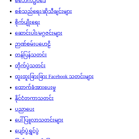
စစ်ဘက်ဥပဒေ
စစ်သည်ရေး/ဆိုသီချင်းများ
စိုက်ပျိုးရေး
ဆောင်းပါး/မဂ္ဂဇင်းများ
ဉာဏ်စမ်းပဟေဠိ
တန်ပြန်သတင်း
တိုက်ပွဲသတင်း
ထူးထူးခြားခြား Facebook သတင်းများ
ထောက်ခံအားပေးမှု
နိုင်ငံတကာသတင်း
ပညာပေး
ပေါ်ပြူလာသတင်းများ
ပျော်ပွဲရွှင်ပွဲ