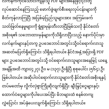
လက်နက်ကိုင်သောင်းကျန်းသူ PDF များအနေဖြင့်၎င်းတို့
လုပ်ဆောင်နေကြသည့် ဖောက်ခွဲဖျက်စီးရေးလုပ်ငန်းများကို
စိတ်ကုန်လာကြပြီ အပြစ်မဲ့ပြည်သူများအား အကြမ်းဖက်
သတ်ဖြတ်နေမှုများကို ရွံရှာမုန်းတီးလာပြီဖြစ်သလို နိုင်ငံတော်
အစိုးရ၏ သဘောထားမှန်များကိုသိရှိလာပြီးသည့် နောက်ပိုင်းမှာ
လက်နက်များနှင့်တကွ ဥပဒေဘောင်အတွင်းသို့ဝင်ရောက်လာသူ
အဆတ်မပြတ်ရှိကြောင်း သိရှိရပါတယ်။ နိုင်ငံအနှံ့အပြားရှိ PDF
များ ဥပဒေဘောင်အတွင်းသို့ ဝင်ရောက်လာသူများအနေဖြင့် ယနေ့
အချိန်အထိ ကျား(၄၂၇) ဦး၊ မ (၁၃၇) ဦးရှိပြီ စုစုပေါင်း (၅၆၄) ဦး
ဖြစ်ပါတယ်။ အဆိုပါဝင်ရောက်လာသူများကို နိုင်ငံတော်အစိုးရနှင့်
တပ်မတော်မှ လှိုက်လှဲစွာကြိုဆိုလျက်ရှိပြီး ချီးမြှင့်ငွေများနှင့်၊
ထောက်ပံငွေများကိုပါပေးအပ်ပြီး မိဘများထံ စနစ်တကျ
လွှဲပြောင်း အပ်နှံပေးလျက်ရှိကြောင်း သိရှိရပါတယ်။