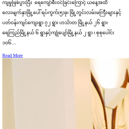
ကျမှုဖြစ်ပွားပြီး ရေကျော်စီးဝင်ခြင်းကြောင့် ယနေ့အထိ
လေးမျက်နှာမြို့ပေါ် ရပ်ကွက်(၅)ခု၊ မြို့တွင်းလမ်းမကြီးများနှင့်
ပတ်ဝန်းကျင်ကျေးရွာ ၇၂ ရွာ၊ ဟင်္သာတ မြို့နယ် ၂၆ ရွာ၊
ရေကြည်မြို့နယ် ၆ ရွာနှင့်ကျုံပျော်မြို့နယ် ၂ ရွာ ၊ စုစုပေါင်း
၁၀၆…
Read More