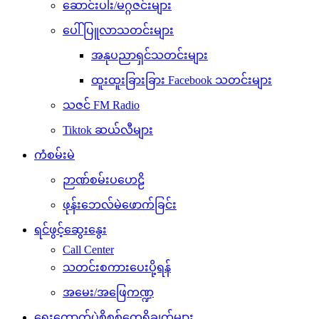
ဆောင်းပါး/မဂ္ဂဇင်းများ
ပေါ်ပြူလာသတင်းများ
အနုပညာရှင်သတင်းများ
ထူးထူးခြားခြား Facebook သတင်းများ
သဇင် FM Radio
Tiktok ဆယ်လီများ
ကံစမ်းမဲ
ဉာဏ်စမ်းပဟေဠိ
ဖုန်းဘေလ်မဲဖောက်ခြင်း
ရင်ဖွင့်ဆွေးနွေး
Call Center
သတင်းစကားပေးပို့ရန်
အမေး/အဖြေကဏ္ဍ
ရွေးကောက်ပွဲစိစစ်တွေ့ရှိချက်များ