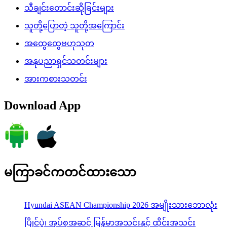
သီချင်းတောင်းဆိုခြင်းများ
သူတို့ပြောတဲ့ သူတို့အကြောင်း
အထွေထွေဗဟုသုတ
အနုပညာရှင်သတင်းများ
အားကစားသတင်း
Download App
မကြာခင်ကတင်ထားသော
Hyundai ASEAN Championship 2026 အမျိုးသားဘောလုံး
ပြိုင်ပွဲ၊ အုပ်စုအဆင့် မြန်မာအသင်းနှင့် ထိုင်းအသင်း