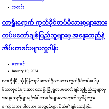
သတင်း
လာရှိုးရောက် ကွတ်ခိုင်တပ်မိသားစုများအား
တပ်မတော်ချစ်ပြည်သူများမှ အနွေးထည်နဲ့
အိပ်ယာခင်းများလှူဒါန်း
အေးခင်
January 10, 2024
လားရှိုးမြို့သို ပြန်လည်ရောက်ရှိလာသော ကွတ်ခိုင်တပ်နယ်မှ
မိသားစုဝင်များအား လားရှိးမြို့ရှိတပ်မတော်ချစ်သူပြည်သူများမှ
အနွေးထည်များနှင့်အိပ်ယာခင်းများလာရောက်လှူဒါန်းသွား
ကြောင်းသိရပါတယ်။ အလှူရှင်များ စိတ်၏ချမ်းသာခြင်း