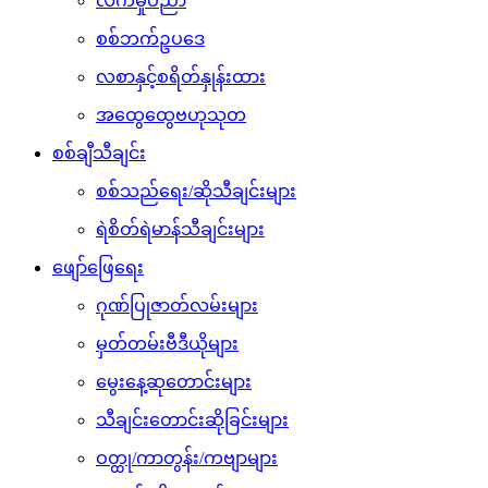
လက်မှုပညာ
စစ်ဘက်ဥပဒေ
လစာနှင့်စရိတ်နှုန်းထား
အထွေထွေဗဟုသုတ
စစ်ချီသီချင်း
စစ်သည်ရေး/ဆိုသီချင်းများ
ရဲစိတ်ရဲမာန်သီချင်းများ
ဖျော်ဖြေရေး
ဂုဏ်ပြုဇာတ်လမ်းများ
မှတ်တမ်းဗီဒီယိုများ
မွေးနေ့ဆုတောင်းများ
သီချင်းတောင်းဆိုခြင်းများ
ဝတ္ထု/ကာတွန်း/ကဗျာများ