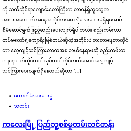
ကို သက်ဆိုင်ရာကျောင်းတော်ကြီးက တာဝန်ရှိသူတွေက
အစားအသောက် အနေအထိုင်ကအစ လိုလေးသေးမရှိရအောင်
စီမံဆောင်ရွက်ဖြည့်ဆည်းပေးလျက်ရှိပါတယ်။ စည်းကမ်းဟာ
တပ်မတော်ရဲ့ကျောရိုးဖြစ်တယ်ဆိုတဲ့အတိုင်းပဲ စားတာနေတာထိုင်
တာ လေ့ကျင့်သင်ကြားတာကအစ ဘယ်နေရာမဆို စည်းကမ်းတ
ကျနေတတ်ထိုင်တတ်လုပ်တတ်ကိုင်တတ်အောင် လေ့ကျင့်
သင်ကြားပေးလျက်ရှိနေတယ်ဆိုတာ […]
ထောက်ခံအားပေးမှု
သတင်း
ကလေးမြို့ ပြည်သူ့စစ်မှုထမ်းသင်တန်း