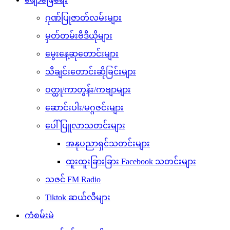
ဂုဏ်ပြုဇာတ်လမ်းများ
မှတ်တမ်းဗီဒီယိုများ
မွေးနေ့ဆုတောင်းများ
သီချင်းတောင်းဆိုခြင်းများ
ဝတ္ထု/ကာတွန်း/ကဗျာများ
ဆောင်းပါး/မဂ္ဂဇင်းများ
ပေါ်ပြူလာသတင်းများ
အနုပညာရှင်သတင်းများ
ထူးထူးခြားခြား Facebook သတင်းများ
သဇင် FM Radio
Tiktok ဆယ်လီများ
ကံစမ်းမဲ