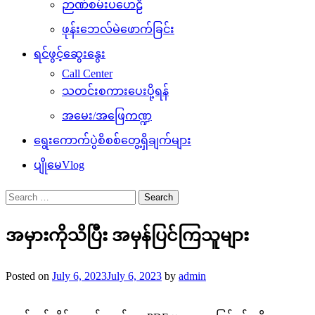
ဉာဏ်စမ်းပဟေဠိ
ဖုန်းဘေလ်မဲဖောက်ခြင်း
ရင်ဖွင့်ဆွေးနွေး
Call Center
သတင်းစကားပေးပို့ရန်
အမေး/အဖြေကဏ္ဍ
ရွေးကောက်ပွဲစိစစ်တွေ့ရှိချက်များ
ပျိုမေVlog
Search
for:
အမှားကိုသိပြီး အမှန်ပြင်ကြသူများ
Posted on
July 6, 2023
July 6, 2023
by
admin