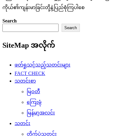
ကိုယ်၏ကျန်းမာခြင်းတို့နဲ့ပြည်စုံကြပါစေ
Search
Search
SiteMap အလိုက်
ဖတ်ရှုသင့်သည့်သတင်းများ
FACT CHECK
သတင်းစာ
မြဝတီ
ကြေးမုံ
မြန်မာ့အလင်း
သတင်း
တိုက်ပွဲသတင်း