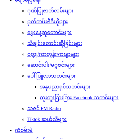
ဂုဏ်ပြုဇာတ်လမ်းများ
မှတ်တမ်းဗီဒီယိုများ
မွေးနေ့ဆုတောင်းများ
သီချင်းတောင်းဆိုခြင်းများ
ဝတ္ထု/ကာတွန်း/ကဗျာများ
ဆောင်းပါး/မဂ္ဂဇင်းများ
ပေါ်ပြူလာသတင်းများ
အနုပညာရှင်သတင်းများ
ထူးထူးခြားခြား Facebook သတင်းများ
သဇင် FM Radio
Tiktok ဆယ်လီများ
ကံစမ်းမဲ