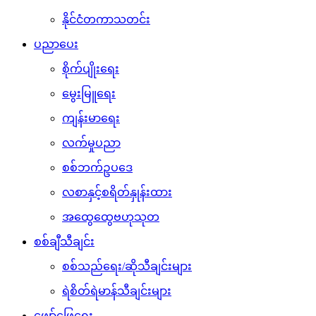
နိုင်ငံတကာသတင်း
ပညာပေး
စိုက်ပျိုးရေး
မွေးမြူရေး
ကျန်းမာရေး
လက်မှုပညာ
စစ်ဘက်ဥပဒေ
လစာနှင့်စရိတ်နှုန်းထား
အထွေထွေဗဟုသုတ
စစ်ချီသီချင်း
စစ်သည်ရေး/ဆိုသီချင်းများ
ရဲစိတ်ရဲမာန်သီချင်းများ
ဖျော်ဖြေရေး