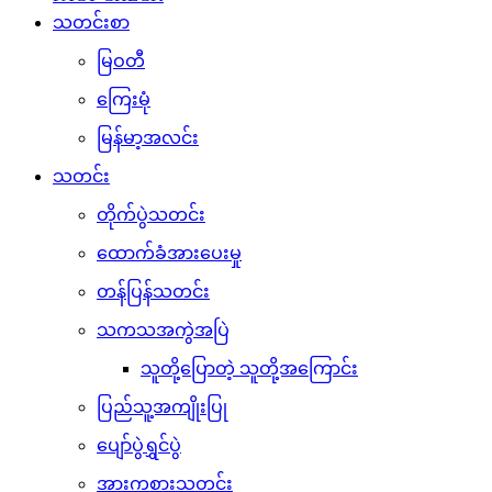
သတင်းစာ
မြဝတီ
ကြေးမုံ
မြန်မာ့အလင်း
သတင်း
တိုက်ပွဲသတင်း
ထောက်ခံအားပေးမှု
တန်ပြန်သတင်း
သကသအကွဲအပြဲ
သူတို့ပြောတဲ့ သူတို့အကြောင်း
ပြည်သူ့အကျိုးပြု
ပျော်ပွဲရွှင်ပွဲ
အားကစားသတင်း