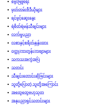
မွေးမြူရေး
မှတ်တမ်းဗီဒီယိုများ
ရင်ဖွင့်ဆွေးနွေး
ရဲစိတ်ရဲမန်သီချင်းများ
လက်မှုပညာ
လစာနှင့်စရိတ်နှုန်းထား
ဝတ္ထု/ကာတွန်း/ကဗျာများ
သကသအကွဲအပြဲ
သတင်း
သီချင်းတောင်းဆိုခြင်းများ
သူတို့ပြောတဲ့ သူတို့အကြောင်း
အထွေထွေဗဟုသုတ
အနုပညာရှင်သတင်းများ