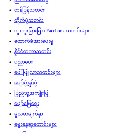
တန်ပြန်သတင်း
တိုက်ပွဲသတင်း
ထူးထူးခြားခြား Facebook သတင်းများ
ထောက်ခံအားပေးမှု
နိုင်ငံတကာသတင်း
ပညာပေး
ပေါ်ပြူလာသတင်းများ
ပျော်ပွဲရွှင်ပွဲ
ပြည်သူ့အကျိုးပြု
ဖျော်ဖြေရေး
မူလစာမျက်နှာ
မွေးနေ့ဆုတောင်းများ