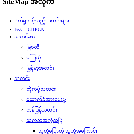
SiteMap အလိုက်
ဖတ်ရှုသင့်သည့်သတင်းများ
FACT CHECK
သတင်းစာ
မြဝတီ
ကြေးမုံ
မြန်မာ့အလင်း
သတင်း
တိုက်ပွဲသတင်း
ထောက်ခံအားပေးမှု
တန်ပြန်သတင်း
သကသအကွဲအပြဲ
သူတို့ပြောတဲ့ သူတို့အကြောင်း