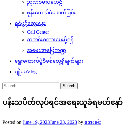
ဉာဏ်စမ်းပဟေဠိ
ဖုန်းဘေလ်မဲဖောက်ခြင်း
ရင်ဖွင့်ဆွေးနွေး
Call Center
သတင်းစကားပေးပို့ရန်
အမေး/အဖြေကဏ္ဍ
ရွေးကောက်ပွဲစိစစ်တွေ့ရှိချက်များ
ပျိုမေVlog
Search
for:
ပန်းသပိတ်လုပ်ရင်အရေးယူခံရမယ်နော်
Posted on
June 19, 2023
June 23, 2023
by
အေးခင်