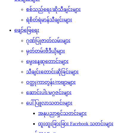
စစ်သည်ရေး/ဆိုသီချင်းများ
ရဲစိတ်ရဲမာန်သီချင်းများ
ဖျော်ဖြေရေး
ဂုဏ်ပြုဇာတ်လမ်းများ
မှတ်တမ်းဗီဒီယိုများ
မွေးနေ့ဆုတောင်းများ
သီချင်းတောင်းဆိုခြင်းများ
ဝတ္ထု/ကာတွန်း/ကဗျာများ
ဆောင်းပါး/မဂ္ဂဇင်းများ
ပေါ်ပြူလာသတင်းများ
အနုပညာရှင်သတင်းများ
ထူးထူးခြားခြား Facebook သတင်းများ