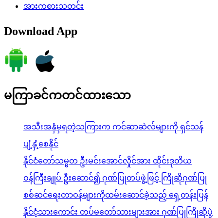
အားကစားသတင်း
Download App
မကြာခင်ကတင်ထားသော
အသီးအနှံမှရတဲ့သကြားက ကင်ဆာဆဲလ်များကို ရှင်သန်
ပျံ့နှံ့စေနိုင်
နိုင်ငံတော်သမ္မတ ဦးမင်းအောင်လှိုင်အား ထိုင်းဒုတိယ
ဝန်ကြီးချုပ် ဦးဆောင်၍ ဂုဏ်ပြုတပ်ဖွဲ့ဖြင့် ကြိုဆိုဂုဏ်ပြု
စစ်ဆင်ရေးတာဝန်များကိုထမ်းဆောင်ခဲ့သည့် ရှေ့တန်းပြန်
နိုင်ငံ့သားကောင်း တပ်မတော်သားများအား ဂုဏ်ပြုကြိုဆိုပွဲ