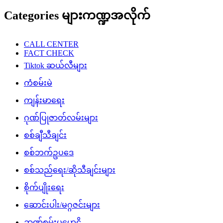
Categories များကဏ္ဍအလိုက်
CALL CENTER
FACT CHECK
Tiktok ဆယ်လီများ
ကံစမ်းမဲ
ကျန်းမာရေး
ဂုဏ်ပြုဇာတ်လမ်းများ
စစ်ချီသီချင်း
စစ်ဘက်ဥပဒေ
စစ်သည်ရေး/ဆိုသီချင်းများ
စိုက်ပျိုးရေး
ဆောင်းပါး/မဂ္ဂဇင်းများ
ဉာဏ်စမ်းပဟေဠိ