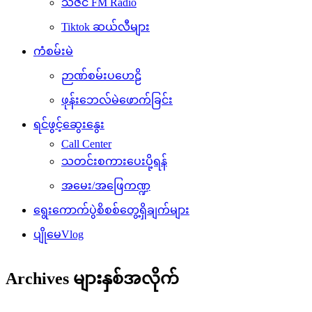
သဇင် FM Radio
Tiktok ဆယ်လီများ
ကံစမ်းမဲ
ဉာဏ်စမ်းပဟေဠိ
ဖုန်းဘေလ်မဲဖောက်ခြင်း
ရင်ဖွင့်ဆွေးနွေး
Call Center
သတင်းစကားပေးပို့ရန်
အမေး/အဖြေကဏ္ဍ
ရွေးကောက်ပွဲစိစစ်တွေ့ရှိချက်များ
ပျိုမေVlog
Archives များနှစ်အလိုက်