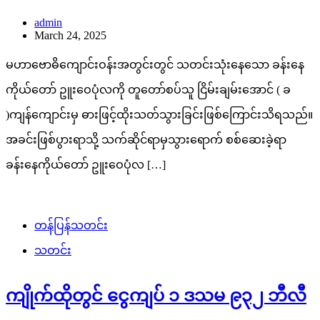
admin
March 24, 2025
မဟာဗောဓိကျောင်းဝန်းအတွင်းတွင် သတင်းသုံးနေသော ခန်းနေ
ကိုယ်တော် ဥူးဝေပုံလကို တူတော်စပ်သူ ငြိမ်းချမ်းအောင် ( ခ
)ကျန်ကျောင်းမှ ဓားဖြင့်ထိုးသတ်သွားခြင်းဖြစ်ကြောင်းသိရသည်။
အခင်းဖြစ်ပွားရာသို့ သက်ဆိုင်ရာမှသွားရောက် စစ်ဆေးခဲ့ရာ
ခန်း‌နေကိုယ်တော် ဥူးဝေပုံလ […]
တန်ပြန်သတင်း
သတင်း
ကျိုက်ထိုတွင် ငွေကျပ် ၁ ဒသမ ၉၃၂ ဘီလီ