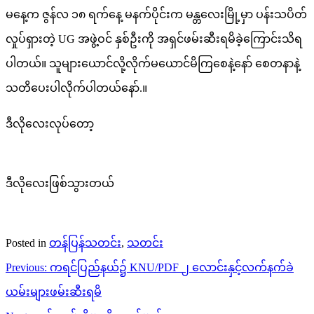
မနေ့က ဇွန်လ ၁၈ ရက်နေ့ မနက်ပိုင်းက မန္တလေးမြို့မှာ ပန်းသပိတ်
လှုပ်ရှားတဲ့ UG အဖွဲ့ဝင် နှစ်ဦးကို အရှင်ဖမ်းဆီးရမိခဲ့ကြောင်းသိရ
ပါတယ်။ သူများယောင်လို့လိုက်မယောင်မိကြစေနဲ့နော် စေတနာနဲ့
သတိပေးပါလိုက်ပါတယ်နော်.။
ဒီလိုလေးလုပ်တော့
ဒီလိုလေးဖြစ်သွားတယ်
Posted in
တန်ပြန်သတင်း
,
သတင်း
Post
Previous:
ကရင်ပြည်နယ်၌ KNU/PDF ၂ လောင်းနှင့်လက်နက်ခဲ
navigation
ယမ်းများဖမ်းဆီးရမိ