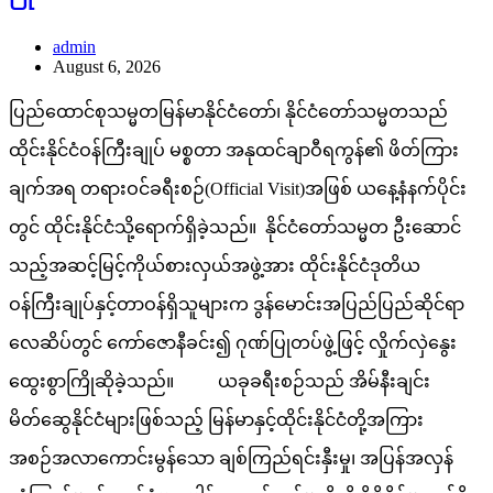
admin
August 6, 2026
ပြည်ထောင်စုသမ္မတမြန်မာနိုင်ငံတော်၊ နိုင်ငံတော်သမ္မတသည်
ထိုင်းနိုင်ငံဝန်ကြီးချုပ် မစ္စတာ အနုထင်ချာဝီရကွန်၏ ဖိတ်ကြား
ချက်အရ တရားဝင်ခရီးစဉ်(Official Visit)အဖြစ် ယနေ့နံနက်ပိုင်း
တွင် ထိုင်းနိုင်ငံသို့ရောက်ရှိခဲ့သည်။ နိုင်ငံတော်သမ္မတ ဦးဆောင်
သည့်အဆင့်မြင့်ကိုယ်စားလှယ်အဖွဲ့အား ထိုင်းနိုင်ငံဒုတိယ
ဝန်ကြီးချုပ်နှင့်တာဝန်ရှိသူများက ဒွန်မောင်းအပြည်ပြည်ဆိုင်ရာ
လေဆိပ်တွင် ကော်ဇောနီခင်း၍ ဂုဏ်ပြုတပ်ဖွဲ့ဖြင့် လှိုက်လှဲနွေး
ထွေးစွာကြိုဆိုခဲ့သည်။ ယခုခရီးစဉ်သည် အိမ်နီးချင်း
မိတ်ဆွေနိုင်ငံများဖြစ်သည့် မြန်မာနှင့်ထိုင်းနိုင်ငံတို့အကြား
အစဉ်အလာကောင်းမွန်သော ချစ်ကြည်ရင်းနှီးမှု၊ အပြန်အလှန်