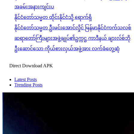
အခမ်းအနားကျင်းပ
နိုင်ငံတော်သမ္မတ ထိုင်းနိုင်ငံသို့ ရောက်ရှိ
နိုင်ငံတော်သမ္မတ ဦးမင်းအောင်လှိုင် မြန်မာနိုင်ငံကက်သလစ်
ဆရာတော်ကြီးများအဖွဲ့ချုပ်၏ဥက္ကဋ္ဌ ကာဒီနယ် ချားလ်စ်ဘို
ဦးဆောင်သော ကိုယ်စားလှယ်အဖွဲ့အား လက်ခံတွေ့ဆုံ
Direct Download APK
Latest Posts
Trending Posts