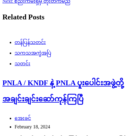
Next:
စည်းကမ်းရှိမှ တိုးတက်မည်
Related Posts
တန်ပြန်သတင်း
သကသအကွဲအပြဲ
သတင်း
PNLA / KNDF နဲ့ PNLA ပူးပေါင်းအဖွဲ့တို့
အချင်းချင်းဆော်ကုန်ကြပြီ
အေးခင်
February 18, 2024