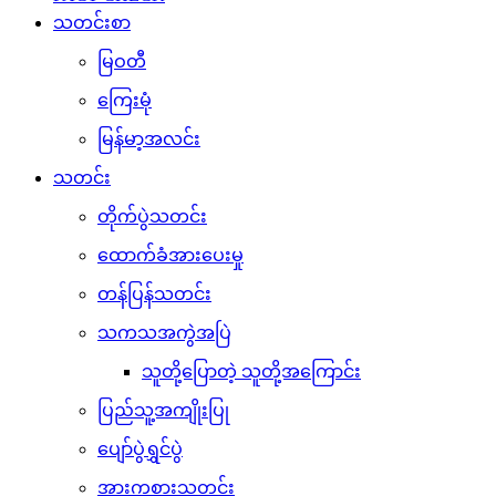
သတင်းစာ
မြဝတီ
ကြေးမုံ
မြန်မာ့အလင်း
သတင်း
တိုက်ပွဲသတင်း
ထောက်ခံအားပေးမှု
တန်ပြန်သတင်း
သကသအကွဲအပြဲ
သူတို့ပြောတဲ့ သူတို့အကြောင်း
ပြည်သူ့အကျိုးပြု
ပျော်ပွဲရွှင်ပွဲ
အားကစားသတင်း