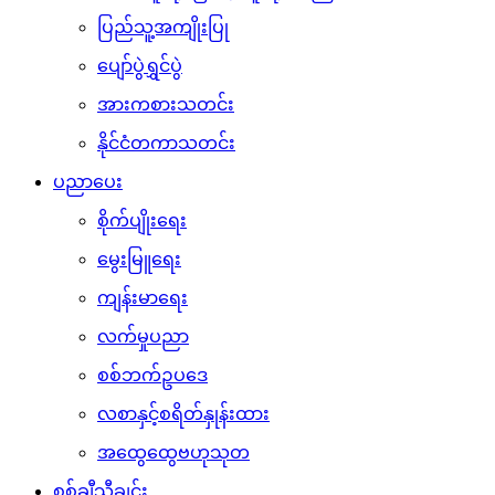
ပြည်သူ့အကျိုးပြု
ပျော်ပွဲရွှင်ပွဲ
အားကစားသတင်း
နိုင်ငံတကာသတင်း
ပညာပေး
စိုက်ပျိုးရေး
မွေးမြူရေး
ကျန်းမာရေး
လက်မှုပညာ
စစ်ဘက်ဥပဒေ
လစာနှင့်စရိတ်နှုန်းထား
အထွေထွေဗဟုသုတ
စစ်ချီသီချင်း