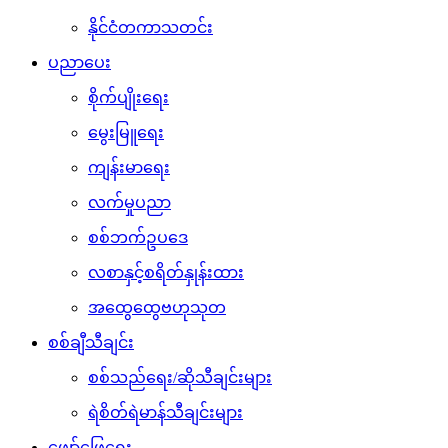
နိုင်ငံတကာသတင်း
ပညာပေး
စိုက်ပျိုးရေး
မွေးမြူရေး
ကျန်းမာရေး
လက်မှုပညာ
စစ်ဘက်ဥပဒေ
လစာနှင့်စရိတ်နှုန်းထား
အထွေထွေဗဟုသုတ
စစ်ချီသီချင်း
စစ်သည်ရေး/ဆိုသီချင်းများ
ရဲစိတ်ရဲမာန်သီချင်းများ
ဖျော်ဖြေရေး