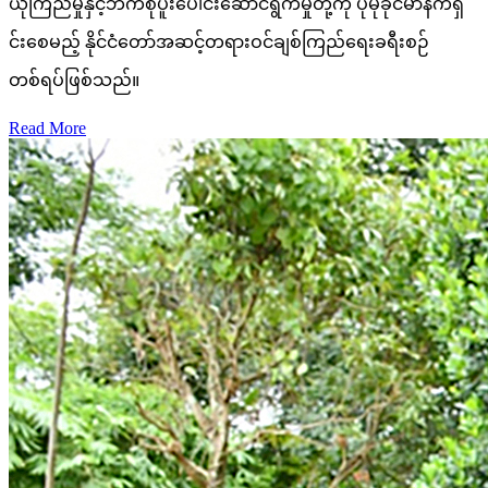
ယုံကြည်မှုနှင့်ဘက်စုံပူးပေါင်းဆောင်ရွက်မှုတို့ကို ပိုမိုခိုင်မာနက်ရှိ
င်းစေမည့် နိုင်ငံတော်အဆင့်တရားဝင်ချစ်ကြည်ရေးခရီးစဉ်
တစ်ရပ်ဖြစ်သည်။
Read More