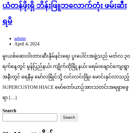
ယံတန်ဖိုးရှိ ဘိန်းဖြူဘလောက်တုံး ဖမ်းဆီး
ရမိ
admin
April 4, 2024
မူးယစ်ဆေးဝါးတားဆီးနှိမ်နင်းရေး ပူးပေါင်းအဖွဲ့သည် မတ်လ ၃၀
ရက်နေ့တွင် မွန်ပြည်နယ်၊ ကျိုက်ထိုမြို့နယ်၊ မရမ်းချောင်ကျေးရွာ
အနီးတွင် ရေနီမှ မော်လမြိုင်သို့ လင်းလင်းဖြိုး မောင်းနှင်လာသည့်
SUPERCUSTOM HIACE မော်တော်ယာဉ်အားသတင်းအရရှာဖွေ
ရာ […]
Search
Search