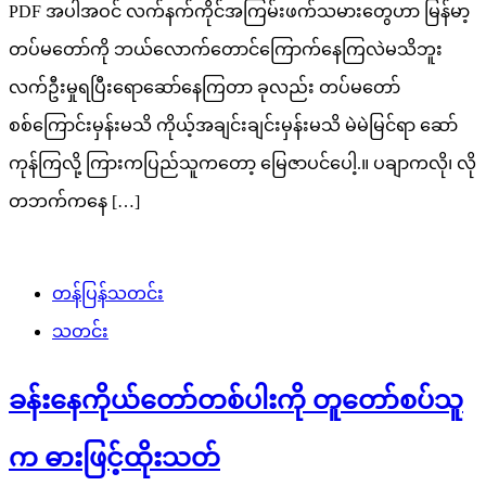
PDF အပါအဝင် လက်နက်ကိုင်အကြမ်းဖက်သမားတွေဟာ မြန်မာ့
တပ်မတော်ကို ဘယ်လောက်တောင်ကြောက်နေကြလဲမသိဘူး
လက်ဦးမှုရပြီးရောဆော်နေကြတာ ခုလည်း တပ်မတော်
စစ်ကြောင်းမှန်းမသိ ကိုယ့်အချင်းချင်းမှန်းမသိ မဲမဲမြင်ရာ ဆော်
ကုန်ကြလို့ ကြားကပြည်သူကတော့ မြေဇာပင်ပေါ့.။ ပချာကလို၊ လို
တဘက်ကနေ […]
တန်ပြန်သတင်း
သတင်း
ခန်းနေကိုယ်တော်တစ်ပါးကို တူတော်စပ်သူ
က ဓားဖြင့်ထိုးသတ်