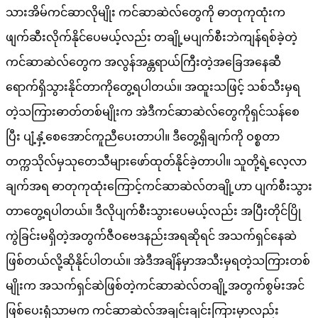
သားအိမ်ကင်ဆာလိုမျိုး ကင်ဆာဆဲလ်တွေကို ဓာတုကုထုံးက
ဖျက်ဆီးလိုက်နိုင်ပေမယ့်လည်း တချို့မပျက်စီးဘဲကျန်ရစ်ခဲ့တဲ့
ကင်ဆာဆဲလ်တွေက အလွန်အန္တရာယ်ကြီးတဲ့အခြေအနေဆီ
ရောက်ရှိသွားနိုင်တာကိုတွေ့ရပါတယ်။ အထူးသဖြင့် သစ်သီးမှရ
တဲ့သကြားဓာတ်တစ်မျိုးက အဲဒီကင်ဆာဆဲလ်တွေကိုရှင်သန်စေ
ပြီး ပျံ့နှံ့စေအောင်ကူညီပေးတာပါ။ ဒီတွေ့ရှိချက်ကို ဝစ္စတာ
တက္ကသိုလ်မှသုတေသီများဖော်ထုတ်နိုင်ခဲ့တာပါ။ သူတို့ရဲ့လေ့လာ
ချက်အရ ဓာတုကုထုံးကြောင့်ကင်ဆာဆဲလ်တချို့ဟာ ပျက်စီးသွား
တာတွေ့ရပါတယ်။ ဒီလိုပျက်စီးသွားပေမယ့်လည်း အပြီးတိုင်ပြို
ကွဲခြင်းမရှိတဲ့အတွက်ဇီဝဗေဒနည်းအရဆိုရင် အသက်ရှင်နေဆဲ
ဖြစ်တယ်လို့ဆိုနိုင်ပါတယ်။ အဲဒီအချိန်မှာအသီးမှရတဲ့သကြားတစ်
မျိုးက အသက်ရှင်ဆဲဖြစ်တဲ့ကင်ဆာဆဲလ်တချို့အတွက်စွမ်းအင်
ဖြစ်ပေးရုံသာမက ကင်ဆာဆဲလ်အချင်းချင်းကြားမှာလည်း