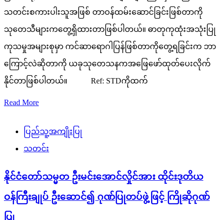
သတင်းစကားပါးသူအဖြစ် တာဝန်ထမ်းဆောင်ခြင်းဖြစ်တာကို
သုတေသီများကတွေ့ရှိထားတာဖြစ်ပါတယ်။ ဓာတုကုထုံးအသုံးပြု
ကုသမှုအများစုမှာ ကင်ဆာရောဂါပြန်ဖြစ်တာကိုတွေ့ရခြင်းက ဘာ
ကြောင့်လဲဆိုတာကို ယခုသုတေသနကအဖြေဖော်ထုတ်ပေးလိုက်
နိုင်တာဖြစ်ပါတယ်။ Ref: STDကိုထက်
Read More
ပြည်သူ့အကျိုးပြု
သတင်း
နိုင်ငံတော်သမ္မတ ဦးမင်းအောင်လှိုင်အား ထိုင်းဒုတိယ
ဝန်ကြီးချုပ် ဦးဆောင်၍ ဂုဏ်ပြုတပ်ဖွဲ့ဖြင့် ကြိုဆိုဂုဏ်
ပြု