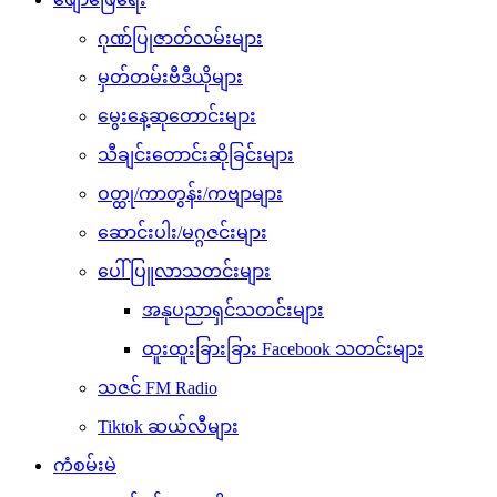
ဂုဏ်ပြုဇာတ်လမ်းများ
မှတ်တမ်းဗီဒီယိုများ
မွေးနေ့ဆုတောင်းများ
သီချင်းတောင်းဆိုခြင်းများ
ဝတ္ထု/ကာတွန်း/ကဗျာများ
ဆောင်းပါး/မဂ္ဂဇင်းများ
ပေါ်ပြူလာသတင်းများ
အနုပညာရှင်သတင်းများ
ထူးထူးခြားခြား Facebook သတင်းများ
သဇင် FM Radio
Tiktok ဆယ်လီများ
ကံစမ်းမဲ