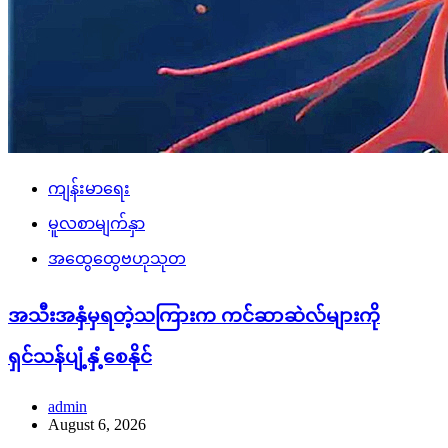
ကျန်းမာရေး
မူလစာမျက်နှာ
အထွေထွေဗဟုသုတ
အသီးအနှံမှရတဲ့သကြားက ကင်ဆာဆဲလ်များကို
ရှင်သန်ပျံ့နှံ့စေနိုင်
admin
August 6, 2026