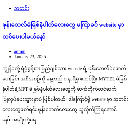
သတင်း
ဖုန်းဘေလ်ခဲခြစ်နံပါတ်လေးတွေ မကြာခင် website မှာ
တင်ပေးပါမယ်နော်
admin
January 23, 2025
ကျွန်မတို့ ရဲဝံ့စွန့်စားပြည်ချစ်သား website ရဲ့ ဖုန်းဘေလ်မဲဖောက်
ပေးခြင်း အစီအစဉ်ကို နေ့လည် ၁ နာရီမှ စတင်ပြီး MYTEL ခဲခြစ်
နံပါတ်နဲ့ MPT ခဲခြစ်နံပါတ်လေးတွေကို ဆက်တိုက်တင်ဆက်
ပြုလုပ်ပေးသွားမှာပဲ ဖြစ်ပါတယ်။ ဒါကြောင့်မို့ website မှာ သတင်း
လေးတွေဖတ်ရင်း ဖုန်းဘေလ်လေးတွေ ယူလိုက်ကြရအောင်
နော်..အမျိုးတို့ရေ…