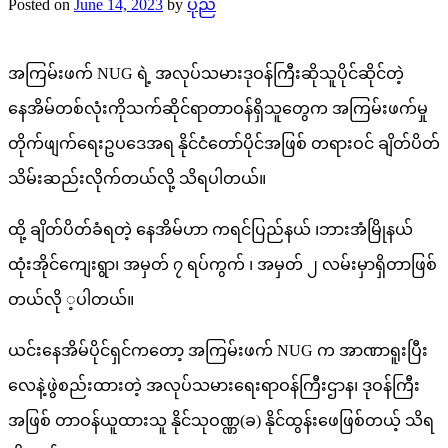
Posted on
June 14, 2023
by
ပုည
အကြမ်းဖက် NUG ရဲ့ အလုပ်သမားဒုဝန်ကြီးဆိုသူပိုင်ဆိုင်တဲ့
နေအိမ်တစ်လုံးကိုသက်ဆိုင်ရာတာဝန်ရှိသူတွေက အကြမ်းဖက်မှု
တိုက်ဖျက်ရေးဥပဒေအရ နိုင်ငံတော်ပိုင်အဖြစ် တရားဝင် ချိတ်ပိတ်
သိမ်းဆည်းလိုက်တယ်လို့ သိရပါတယ်။
ထို့ ချိတ်ပိတ်ခံရတဲ့ နေအိမ်ဟာ ကရင်ပြည်နယ် ၊ဘားအံမြိုနယ်
ထုံးအိုင်ကျေးရွာ၊ အမှတ် ၇ ရပ်ကွက် ၊ အမှတ် ၂ လမ်းမှာရှိတာဖြစ်
တယ်လို ့ပါတယ်။
ယင်းနေအိမ်ပိုင်ရှင်ကတော့ အကြမ်းဖက် NUG က အာဏာရူးပြီး
လေနဲ့ဖွဲစည်းထားတဲ့ အလုပ်သမားရေးရာဝန်ကြီးဌာန၊ ဒုဝန်ကြီး
အဖြစ် တာဝန်ယူထားသူ နိုင်သုဝဏ္ဏ(ခ) နိုင်ထွန်းဖေဖြစ်တယ့် သိရ