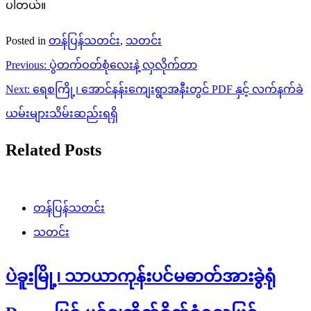
ပါတယ်။
Posted in
တန်ပြန်သတင်း
,
သတင်း
Post
Previous:
ပွဲတက်ဝတ်စုံလေးနဲ့ လှလိုက်တာ
navigation
Next:
ရေစကြို့၊ အောင်နန်းကျေးရွာအနီးတွင် PDF နှင့် လက်နက်ခဲ
ယမ်းများသိမ်းဆည်းရရှိ
Related Posts
တန်ပြန်သတင်း
သတင်း
ပဲခူးမြို့၊ သာယာကုန်းပင်မဓာတ်အားခွဲရုံ