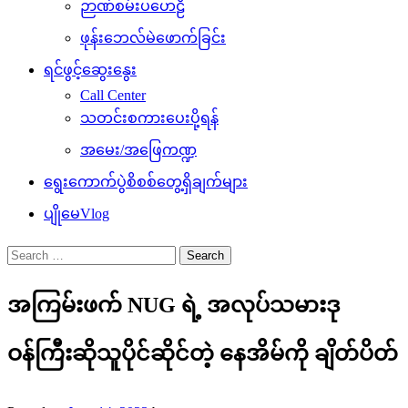
ဉာဏ်စမ်းပဟေဠိ
ဖုန်းဘေလ်မဲဖောက်ခြင်း
ရင်ဖွင့်ဆွေးနွေး
Call Center
သတင်းစကားပေးပို့ရန်
အမေး/အဖြေကဏ္ဍ
ရွေးကောက်ပွဲစိစစ်တွေ့ရှိချက်များ
ပျိုမေVlog
Search
for:
အကြမ်းဖက် NUG ရဲ့ အလုပ်သမားဒု
ဝန်ကြီးဆိုသူပိုင်ဆိုင်တဲ့ နေအိမ်ကို ချိတ်ပိတ်