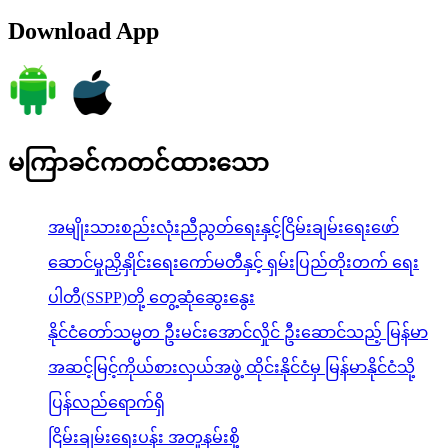
Download App
မကြာခင်ကတင်ထားသော
အမျိုးသားစည်းလုံးညီညွတ်ရေးနှင့်ငြိမ်းချမ်းရေးဖော်
ဆောင်မှုညှိနှိုင်းရေးကော်မတီနှင့် ရှမ်းပြည်တိုးတက် ရေး
ပါတီ(SSPP)တို့ တွေ့ဆုံဆွေးနွေး
နိုင်ငံတော်သမ္မတ ဦးမင်းအောင်လှိုင် ဦးဆောင်သည့် မြန်မာ
အဆင့်မြင့်ကိုယ်စားလှယ်အဖွဲ့ ထိုင်းနိုင်ငံမှ မြန်မာနိုင်ငံသို့
ပြန်လည်ရောက်ရှိ
ငြိမ်းချမ်းရေးပန်း အတူနမ်းစို့