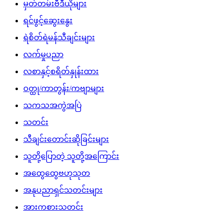
မှတ်တမ်းဗီဒီယိုများ
ရင်ဖွင့်ဆွေးနွေး
ရဲစိတ်ရဲမန်သီချင်းများ
လက်မှုပညာ
လစာနှင့်စရိတ်နှုန်းထား
ဝတ္ထု/ကာတွန်း/ကဗျာများ
သကသအကွဲအပြဲ
သတင်း
သီချင်းတောင်းဆိုခြင်းများ
သူတို့ပြောတဲ့ သူတို့အကြောင်း
အထွေထွေဗဟုသုတ
အနုပညာရှင်သတင်းများ
အားကစားသတင်း