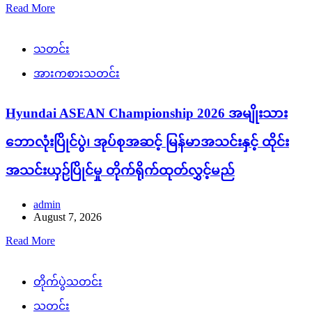
Read More
သတင်း
အားကစားသတင်း
Hyundai ASEAN Championship 2026 အမျိုးသား
ဘောလုံးပြိုင်ပွဲ၊ အုပ်စုအဆင့် မြန်မာအသင်းနှင့် ထိုင်း
အသင်းယှဉ်ပြိုင်မှု တိုက်ရိုက်ထုတ်လွှင့်မည်
admin
August 7, 2026
Read More
တိုက်ပွဲသတင်း
သတင်း