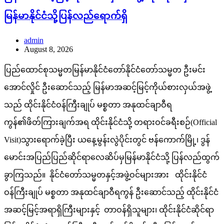
မြန်မာနိုင်ငံသို့ပြန်လည်ရောက်ရှိ
admin
August 8, 2026
ပြည်ထောင်စုသမ္မတမြန်မာနိုင်ငံတော်နိုင်ငံတော်သမ္မတ ဦးမင်း
အောင်လှိုင် ဦးဆောင်သည့် မြန်မာအဆင့်မြင့်ကိုယ်စားလှယ်အဖွဲ့
သည် ထိုင်းနိုင်ငံဝန်ကြီးချုပ် မစ္စတာ အနုထင်ချာဝီရ
ကွန်၏ဖိတ်ကြားချက်အရ ထိုင်းနိုင်ငံသို့ တရားဝင်ခရီးစဉ်(Official
Visit)သွားရောက်ခဲ့ပြီး ယနေ့မွန်းလွဲပိုင်းတွင် ဗန်ကောက်မြို့၊ ဒွန်
မောင်းအပြည်ပြည်ဆိုင်ရာလေဆိပ်မှမြန်မာနိုင်ငံသို့ ပြန်လည်ထွက်
ခွာကြသည်။ နိုင်ငံတော်သမ္မတနှင့်အဖွဲ့ဝင်များအား ထိုင်းနိုင်ငံ
ဝန်ကြီးချုပ် မစ္စတာ အနုထင်ချာဝီရကွန် ဦးဆောင်သည့် ထိုင်းနိုင်ငံ
အဆင့်မြင့်အရာရှိကြီးများနှင့် တာဝန်ရှိသူများ၊ ထိုင်းနိုင်ငံဆိုင်ရာ