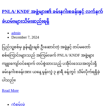
PNLA/ KNDF အဖွဲ့များ၏ ခမ်းနဂါးစခန်းနှင့် လက်နက်
ခဲယမ်းများသိမ်းဆည်းရရှိ
admin
December 7, 2024
ပြည်သူ့စစ်မှ ခွန်မျိုးချစ် ဦးဆောင်တဲ့ အဖွဲ့နှင့် တပ်မတော်
စစ်ကြောင်းများသည် အကြမ်းဖက် PNLA/ KNDF အဖွဲ့များ
ကျူးကျော်ဝင်ရောက် တပ်စွဲထားသည့် ပအိုဝ်းဒေသအတွင်းရှိ
ခမ်းနဂါးစခန်းအား ယနေ့ မွန်းလွဲ ၃ နာရီ ခန့်တွင် သိမ်းပိုက်ရရှိခဲ့
ပါသည်။
Read More
ကံစမ်းမဲ