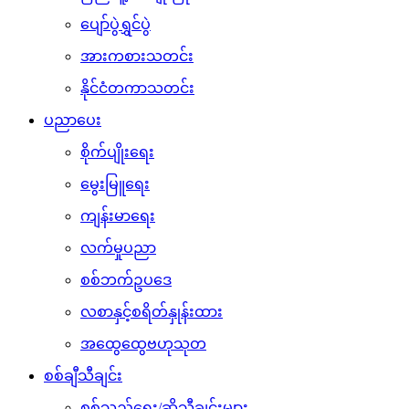
ပျော်ပွဲရွှင်ပွဲ
အားကစားသတင်း
နိုင်ငံတကာသတင်း
ပညာပေး
စိုက်ပျိုးရေး
မွေးမြူရေး
ကျန်းမာရေး
လက်မှုပညာ
စစ်ဘက်ဥပဒေ
လစာနှင့်စရိတ်နှုန်းထား
အထွေထွေဗဟုသုတ
စစ်ချီသီချင်း
စစ်သည်ရေး/ဆိုသီချင်းများ