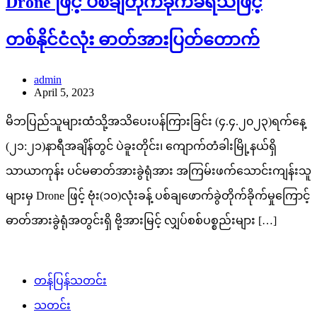
Drone ဖြင့် ပစ်ချတိုက်ခိုက်ခံရသဖြင့်
တစ်နိုင်ငံလုံး ဓာတ်အားပြတ်တောက်
admin
April 5, 2023
မိဘပြည်သူများထံသို့အသိပေးပန်ကြားခြင်း (၄.၄.၂၀၂၃)ရက်နေ့
(၂၁:၂၁)နာရီအချိန်တွင် ပဲခူးတိုင်း၊ ကျောက်တံခါးမြို့နယ်ရှိ
သာယာကုန်း ပင်မဓာတ်အားခွဲရုံအား အကြမ်းဖက်သောင်းကျန်းသူ
များမှ Drone ဖြင့် ဗုံး(၁၀)လုံးခန့် ပစ်ချဖောက်ခွဲတိုက်ခိုက်မှုကြောင့်
ဓာတ်အားခွဲရုံအတွင်းရှိ ဗို့အားမြင့် လျှပ်စစ်ပစ္စည်းများ […]
တန်ပြန်သတင်း
သတင်း