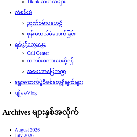
Tiktok ဆယ်လီများ
ကံစမ်းမဲ
ဉာဏ်စမ်းပဟေဠိ
ဖုန်းဘေလ်မဲဖောက်ခြင်း
ရင်ဖွင့်ဆွေးနွေး
Call Center
သတင်းစကားပေးပို့ရန်
အမေး/အဖြေကဏ္ဍ
ရွေးကောက်ပွဲစိစစ်တွေ့ရှိချက်များ
ပျိုမေVlog
Archives များနှစ်အလိုက်
August 2026
July 2026