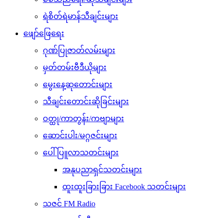
ရဲစိတ်ရဲမာန်သီချင်းများ
ဖျော်ဖြေရေး
ဂုဏ်ပြုဇာတ်လမ်းများ
မှတ်တမ်းဗီဒီယိုများ
မွေးနေ့ဆုတောင်းများ
သီချင်းတောင်းဆိုခြင်းများ
ဝတ္ထု/ကာတွန်း/ကဗျာများ
ဆောင်းပါး/မဂ္ဂဇင်းများ
ပေါ်ပြူလာသတင်းများ
အနုပညာရှင်သတင်းများ
ထူးထူးခြားခြား Facebook သတင်းများ
သဇင် FM Radio