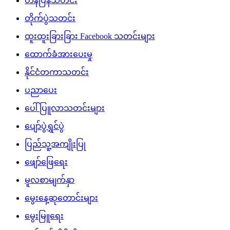
တန်ပြန်သတင်း
တိုက်ပွဲသတင်း
ထူးထူးခြားခြား Facebook သတင်းများ
ထောက်ခံအားပေးမှု
နိုင်ငံတကာသတင်း
ပညာပေး
ပေါ်ပြူလာသတင်းများ
ပျော်ပွဲရွှင်ပွဲ
ပြည်သူ့အကျိုးပြု
ဖျော်ဖြေရေး
မူလစာမျက်နှာ
မွေးနေ့ဆုတောင်းများ
မွေးမြူရေး