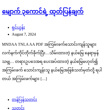
မျောက် ၃ကောင်ရဲ့ ထုတ်ပြန်ချက်
ရှင်ယွန်း
August 7, 2024
MNDAA TNLA AA PDF အကြမ်းဖက်သောင်းကျန်သူများ
လက်နက်ကိုင်တိုက်ခိုက်ပြီး…သိမ်းထားတဲ့ နယ်မြေ နေရာမှန်
သမျှ… တရားဥပဒေအရ ပေးအပ်ထားတဲ့ နယ်မြေမဟုတ်၍
အကြမ်းဖက် သောင်းကျန်းသူ နယ်မြေအဖြစ်သတ်မှတ်လို့ ရပါ
တယ် အကြမ်းဖက်များ […]
တန်ပြန်သတင်း
သတင်း