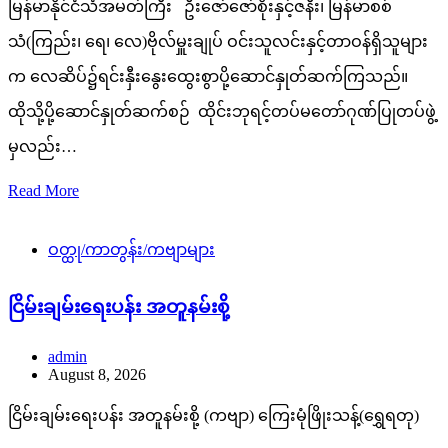
မြန်မာနိုင်ငံသံအမတ်ကြီး ဦးဇော်ဇော်စိုးနှင့်ဇနီး၊ မြန်မာစစ်
သံ(ကြည်း၊ ရေ၊ လေ)ဗိုလ်မှူးချုပ် ဝင်းသူလင်းနှင့်တာဝန်ရှိသူများ
က လေဆိပ်၌ရင်းနှီးနွေးထွေးစွာပို့ဆောင်နှုတ်ဆက်ကြသည်။
ထိုသို့ပို့ဆောင်နှုတ်ဆက်စဉ် ထိုင်းဘုရင့်တပ်မတော်ဂုဏ်ပြုတပ်ဖွဲ့
မှလည်း…
Read More
ဝတ္ထု/ကာတွန်း/ကဗျာများ
ငြိမ်းချမ်းရေးပန်း အတူနမ်းစို့
admin
August 8, 2026
ငြိမ်းချမ်းရေးပန်း အတူနမ်းစို့ (ကဗျာ) ကြေးမုံဖြိုးသန့်(ရွှေရတု)