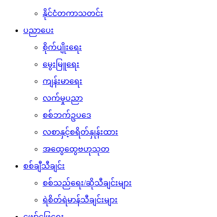
နိုင်ငံတကာသတင်း
ပညာပေး
စိုက်ပျိုးရေး
မွေးမြူရေး
ကျန်းမာရေး
လက်မှုပညာ
စစ်ဘက်ဥပဒေ
လစာနှင့်စရိတ်နှုန်းထား
အထွေထွေဗဟုသုတ
စစ်ချီသီချင်း
စစ်သည်ရေး/ဆိုသီချင်းများ
ရဲစိတ်ရဲမာန်သီချင်းများ
ဖျော်ဖြေရေး