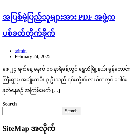
အပြစ်မဲ့ပြည်သူများအား PDF အဖွဲ့က
ပစ်ခတ်တိုက်ခိုက်
admin
February 24, 2025
ဖေ ၂၄ ရက်နေ့ မနက် ၁၀ နာရီခန့်တွင် ရွှေဘိုမြို့နယ်၊ ခွန်တောင်း
ကြီးရွာမှ အမျိုးသမီး ၃ ဦးသည် ၎င်းတို့၏ လယ်ထဲတွင် ပေါင်း
နုတ်နေစဉ် အကြမ်းဖက် […]
Search
Search
SiteMap အလိုက်