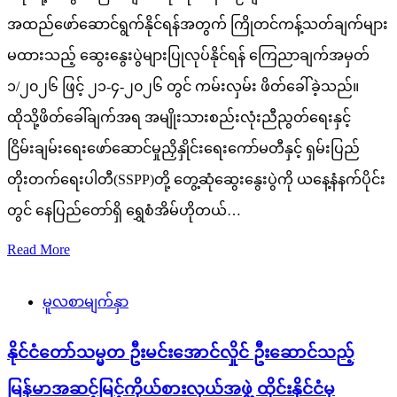
အထည်ဖော်ဆောင်ရွက်နိုင်ရန်အတွက် ကြိုတင်ကန့်သတ်ချက်များ
မထားသည့် ဆွေးနွေးပွဲများပြုလုပ်နိုင်ရန် ကြေညာချက်အမှတ်
၁/၂၀၂၆ ဖြင့် ၂၁-၄-၂၀၂၆ တွင် ကမ်းလှမ်း ဖိတ်ခေါ်ခဲ့သည်။
ထိုသို့ဖိတ်ခေါ်ချက်အရ အမျိုးသားစည်းလုံးညီညွတ်ရေးနှင့်
ငြိမ်းချမ်းရေးဖော်ဆောင်မှုညှိနှိုင်းရေးကော်မတီနှင့် ရှမ်းပြည်
တိုးတက်ရေးပါတီ(SSPP)တို့ တွေ့ဆုံဆွေးနွေးပွဲကို ယနေ့နံနက်ပိုင်း
တွင် နေပြည်တော်ရှိ ရွှေစံအိမ်ဟိုတယ်…
Read More
မူလစာမျက်နှာ
နိုင်ငံတော်သမ္မတ ဦးမင်းအောင်လှိုင် ဦးဆောင်သည့်
မြန်မာအဆင့်မြင့်ကိုယ်စားလှယ်အဖွဲ့ ထိုင်းနိုင်ငံမှ