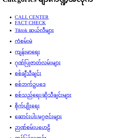
CALL CENTER
FACT CHECK
Tiktok ဆယ်လီများ
ကံစမ်းမဲ
ကျန်းမာရေး
ဂုဏ်ပြုဇာတ်လမ်းများ
စစ်ချီသီချင်း
စစ်ဘက်ဥပဒေ
စစ်သည်ရေး/ဆိုသီချင်းများ
စိုက်ပျိုးရေး
ဆောင်းပါး/မဂ္ဂဇင်းများ
ဉာဏ်စမ်းပဟေဠိ