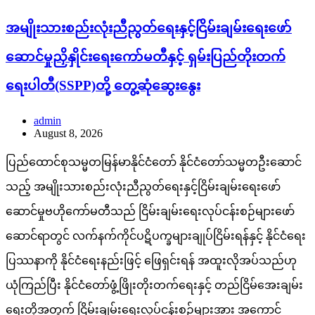
အမျိုးသားစည်းလုံးညီညွတ်ရေးနှင့်ငြိမ်းချမ်းရေးဖော်
ဆောင်မှုညှိနှိုင်းရေးကော်မတီနှင့် ရှမ်းပြည်တိုးတက်
ရေးပါတီ(SSPP)တို့ တွေ့ဆုံဆွေးနွေး
admin
August 8, 2026
ပြည်ထောင်စုသမ္မတမြန်မာနိုင်ငံတော် နိုင်ငံတော်သမ္မတဦးဆောင်
သည့် အမျိုးသားစည်းလုံးညီညွတ်ရေးနှင့်ငြိမ်းချမ်းရေးဖော်
ဆောင်မှုဗဟိုကော်မတီသည် ငြိမ်းချမ်းရေးလုပ်ငန်းစဉ်များဖော်
ဆောင်ရာတွင် လက်နက်ကိုင်ပဋိပက္ခများချုပ်ငြိမ်းရန်နှင့် နိုင်ငံရေး
ပြဿနာကို နိုင်ငံရေးနည်းဖြင့် ဖြေရှင်းရန် အထူးလိုအပ်သည်ဟု
ယုံကြည်ပြီး နိုင်ငံတော်ဖွံ့ဖြိုးတိုးတက်ရေးနှင့် တည်ငြိမ်အေးချမ်း
ရေးတို့အတွက် ငြိမ်းချမ်းရေးလုပ်ငန်းစဉ်များအား အကောင်