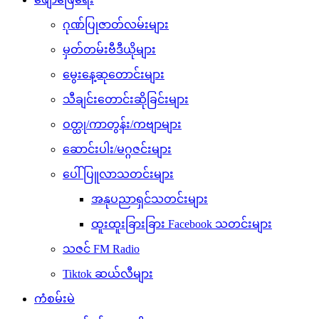
ဂုဏ်ပြုဇာတ်လမ်းများ
မှတ်တမ်းဗီဒီယိုများ
မွေးနေ့ဆုတောင်းများ
သီချင်းတောင်းဆိုခြင်းများ
ဝတ္ထု/ကာတွန်း/ကဗျာများ
ဆောင်းပါး/မဂ္ဂဇင်းများ
ပေါ်ပြူလာသတင်းများ
အနုပညာရှင်သတင်းများ
ထူးထူးခြားခြား Facebook သတင်းများ
သဇင် FM Radio
Tiktok ဆယ်လီများ
ကံစမ်းမဲ