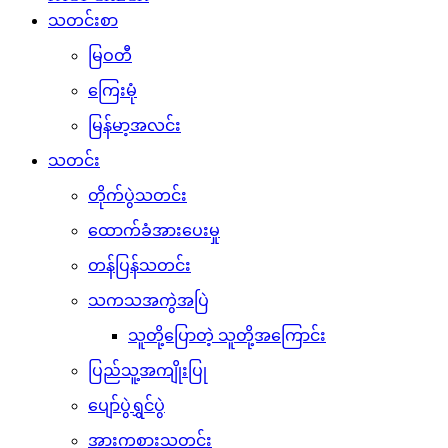
သတင်းစာ
မြဝတီ
ကြေးမုံ
မြန်မာ့အလင်း
သတင်း
တိုက်ပွဲသတင်း
ထောက်ခံအားပေးမှု
တန်ပြန်သတင်း
သကသအကွဲအပြဲ
သူတို့ပြောတဲ့ သူတို့အကြောင်း
ပြည်သူ့အကျိုးပြု
ပျော်ပွဲရွှင်ပွဲ
အားကစားသတင်း