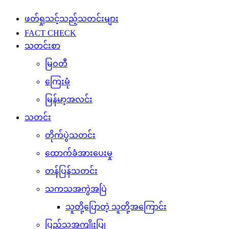
ဖတ်ရှုသင့်သည့်သတင်းများ
FACT CHECK
သတင်းစာ
မြဝတီ
ကြေးမုံ
မြန်မာ့အလင်း
သတင်း
တိုက်ပွဲသတင်း
ထောက်ခံအားပေးမှု
တန်ပြန်သတင်း
သကသအကွဲအပြဲ
သူတို့ပြောတဲ့ သူတို့အကြောင်း
ပြည်သူ့အကျိုးပြု