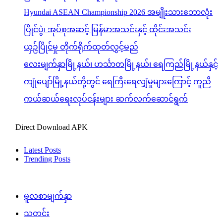
Hyundai ASEAN Championship 2026 အမျိုးသားဘောလုံး
ပြိုင်ပွဲ၊ အုပ်စုအဆင့် မြန်မာအသင်းနှင့် ထိုင်းအသင်း
ယှဉ်ပြိုင်မှု တိုက်ရိုက်ထုတ်လွှင့်မည်
လေးမျက်နှာမြို့နယ်၊ ဟင်္သာတမြို့နယ်၊ ရေကြည်မြို့နယ်နှင့်
ကျုံပျော်မြို့နယ်တို့တွင် ရေကြီးရေလျှံမှုများကြောင့် ကူညီ
ကယ်ဆယ်ရေးလုပ်ငန်းများ ဆက်လက်ဆောင်ရွက်
Direct Download APK
Latest Posts
Trending Posts
မူလစာမျက်နှာ
သတင်း