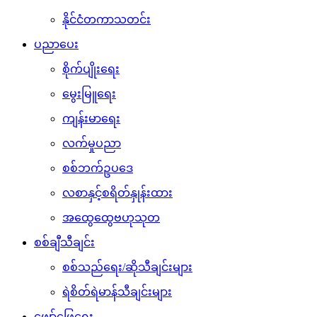
နိုင်ငံတကာသတင်း
ပညာပေး
စိုက်ပျိုးရေး
မွေးမြူရေး
ကျန်းမာရေး
လက်မှုပညာ
စစ်ဘက်ဥပဒေ
လစာနှင့်စရိတ်နှုန်းထား
အထွေထွေဗဟုသုတ
စစ်ချီသီချင်း
စစ်သည်ရေး/ဆိုသီချင်းများ
ရဲစိတ်ရဲမာန်သီချင်းများ
ဖျော်ဖြေရေး