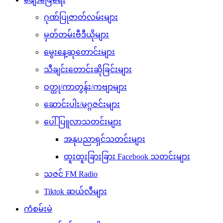
ဂုဏ်ပြုဇာတ်လမ်းများ
မှတ်တမ်းဗီဒီယိုများ
မွေးနေ့ဆုတောင်းများ
သီချင်းတောင်းဆိုခြင်းများ
ဝတ္ထု/ကာတွန်း/ကဗျာများ
ဆောင်းပါး/မဂ္ဂဇင်းများ
ပေါ်ပြူလာသတင်းများ
အနုပညာရှင်သတင်းများ
ထူးထူးခြားခြား Facebook သတင်းများ
သဇင် FM Radio
Tiktok ဆယ်လီများ
ကံစမ်းမဲ