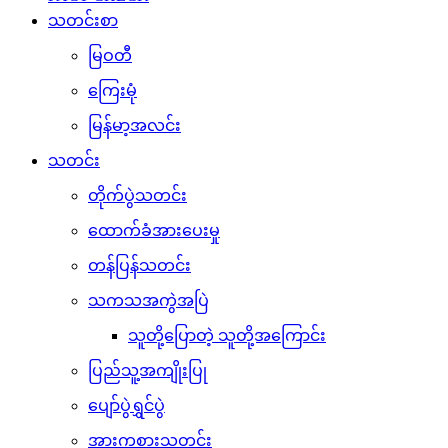
သတင်းစာ
မြဝတီ
ကြေးမုံ
မြန်မာ့အလင်း
သတင်း
တိုက်ပွဲသတင်း
ထောက်ခံအားပေးမှု
တန်ပြန်သတင်း
သကသအကွဲအပြဲ
သူတို့ပြောတဲ့ သူတို့အကြောင်း
ပြည်သူ့အကျိုးပြု
ပျော်ပွဲရွှင်ပွဲ
အားကစားသတင်း