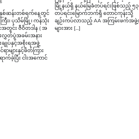
26
မြို့နယ်ရှိ နယ်မြေခံတပ်ရင်းဖြစ်သည့် ၅
မာနှစ်ဆန်းတစ်ရက်နေ့တွင်
တပ်ရင်းမြောက်ဘက်ရှိ တောင်ကုန်းသို့
း၊ ပုသိမ်မြို့၊ ကန်သုံး
ချဉ်းကပ်လာသည့် AA အကြမ်းဖက်အဖွဲ့ဝ
အတွင်း ဇီဝိတဒါန ( အ
များအား […]
လွှတ်ပွဲအခမ်းအနား
ချုပ်နှင့်အစိုးရအဖွဲ့
င်ရာများနှင့်ဖိတ်ကြား
ာက်ခဲ့ပြီး ငါးအကောင်