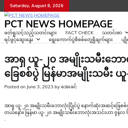
Skip
Saturday, August 8, 2026
to
content
PCT NEWS HOMEPAGE
ဖတ်ရှုသင့်သည့်သတင်းများ
FACT CHECK
သတင်းစာ
ရင်ဖွင့်ဆွေးနွေး
ရွေးကောက်ပွဲစိစစ်တွေ့ရှိချက်များ
ပျ
အာရှ ယူ-၂၀ အမျိုးသမီးဘောလုံ
ခြေစစ်ပွဲ မြန်မာအမျိုးသမီး 
Posted on
June 3, 2023
by
အေးခင်
အာရှ ယူ-၂၀ အမျိုးသမီးဘောလုံးပြိုင်ပွဲ နောက်ဆုံးအဆင့်ခြေစစ်ပ
တယ်နော်။ မြန်မာ ယူ-၂၀ အမျိုးသမီးဘောလုံးအသင်းဟာ ဇွန်လ ၆ ရ
.