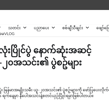
သတင်း
ပညာပေး
စစ်ချီသီချင်း
ဖျော်ဖ
ိုမေVLOG
းပြိုင်ပွဲ နောက်ဆုံးအဆင့်
ယူ-၂၀အသင်း၏ ပွဲစဥ်များ
ွဲ၊ မြန်မာအမျိုးသမီး ယူ-၂၀အသင်း၏ ပွဲစဥ်များကို ဖော်ပြပေးလိုက်
က်နေ့မှာ နီပေါအသင်းနဲ့စတင်ယှဉ်ပြိုင်ရမှာဖြစ်ပါတယ်။