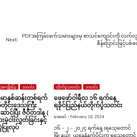
PDFအကြမ်းဖက်သမားများမှ စာသင်ကျောင်းကို လက်လု
Next:
စိန်ပြောင်းဖြင့်ပစ်ခ
့အကျိုးပြု
သတင်း
တိုက်ပွဲသတင်း
သတင်း
ြန်မာနှစ်ဆန်းတစ်ရက်
ဖေဖော်ဝါရီလ ၁၆ ရက်နေ့
ီတိုင်းဒေသကြီး
ရခိုင်ပြည်နယ်တိုက်ပွဲသတင်း
ဆောင်ပြီး ဇီဝိတဒါန (
အေးခင်
February 16, 2024
ငါးလွှတ်ခြင်းနှင့်
ပွဲပြုလုပ်
၁၆ – ၂ – ၂၀၂၄ ရက်နေ့ (ရသေ့တောင်
မြို့နယ်) ယနေ့နံနက်ပိုင်းက ရသေ့တောင်