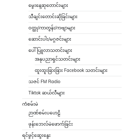
မွေးနေ့ဆုတောင်းများ
သီချင်းတောင်းဆိုခြင်းများ
ဝတ္ထု/ကာတွန်း/ကဗျာများ
ဆောင်းပါး/မဂ္ဂဇင်းများ
ပေါ်ပြူလာသတင်းများ
အနုပညာရှင်သတင်းများ
ထူးထူးခြားခြား Facebook သတင်းများ
သဇင် FM Radio
Tiktok ဆယ်လီများ
ကံစမ်းမဲ
ဉာဏ်စမ်းပဟေဠိ
ဖုန်းဘေလ်မဲဖောက်ခြင်း
ရင်ဖွင့်ဆွေးနွေး