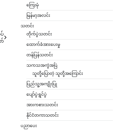
ကြေးမုံ
မြန်မာ့အလင်း
သတင်း
ပ်
တိုက်ပွဲသတင်း
တ်
ထောက်ခံအားပေးမှု
တန်ပြန်သတင်း
သကသအကွဲအပြဲ
သူတို့ပြောတဲ့ သူတို့အကြောင်း
ပြည်သူ့အကျိုးပြု
ပျော်ပွဲရွှင်ပွဲ
အားကစားသတင်း
နိုင်ငံတကာသတင်း
ပညာပေး