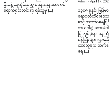
Admin
April 17, 20
ဦးခန့် နေထိုင်သည့် စခန်းကုန်းအား ဝင်
ရောက်ရှင်းလင်းရာ ရန်သူမှ […]
၁၃၈၈ ခုနှစ်၊ မြန်
ဧရာဝတီတိုင်းဒေသကြီ
ဆင့် သဘာဝရေပြင်
ဘယဒါန) ဘေးမဲ့ငါး
ပြုလုပ်ခဲ့ရာ ဝန်ကြီး
ဝန်ကြီးများ ၊ဌာနဆို
ထားသူများ တက်ရေ
ရေ […]