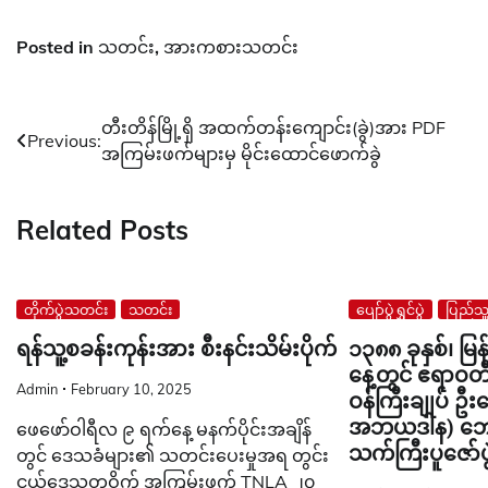
Posted in
သတင်း
,
အားကစားသတင်း
Post
တီးတိန်မြို့ရှိ အထက်တန်းကျောင်း(ခွဲ)အား PDF
Previous:
အကြမ်းဖက်များမှ မိုင်းထောင်ဖောက်ခွဲ
navigation
Related Posts
တိုက်ပွဲသတင်း
သတင်း
ပျော်ပွဲရွှင်ပွဲ
ပြည်သူ
ရန်သူ့စခန်းကုန်းအား စီးနင်းသိမ်းပိုက်
၁၃၈၈ ခုနှစ်၊ မ
နေ့တွင် ဧရာဝတ
Admin
February 10, 2025
ဝန်ကြီးချုပ် ဦး
အဘယဒါန) ဘေးမဲ့
ဖေဖော်ဝါရီလ ၉ ရက်နေ့ မနက်ပိုင်းအချိန်
သက်ကြီးပူဇော်
တွင် ဒေသခံများ၏ သတင်းပေးမှုအရ တွင်း
ငယ်ဒေသတဝိုက် အကြမ်းဖက် TNLA ၂၀