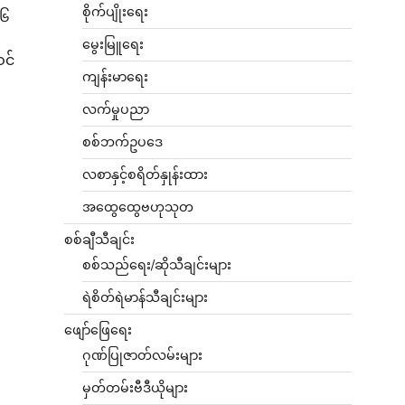
စိုက်ပျိုးရေး
၃၆
မွေးမြူရေး
င်
ကျန်းမာရေး
လက်မှုပညာ
စစ်ဘက်ဥပဒေ
လစာနှင့်စရိတ်နှုန်းထား
အထွေထွေဗဟုသုတ
စစ်ချီသီချင်း
စစ်သည်ရေး/ဆိုသီချင်းများ
ရဲစိတ်ရဲမာန်သီချင်းများ
ဖျော်ဖြေရေး
ဂုဏ်ပြုဇာတ်လမ်းများ
မှတ်တမ်းဗီဒီယိုများ