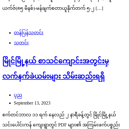
ယက်ဇ်(၈၅ မိနစ်)-မန်ချက်စတာယူနိုက်တက် ၅-၂ […]
တန်ပြန်သတင်း
သတင်း
မြိုင်မြို့နယ် စာသင်ကျောင်းအတွင်းမှ
လက်နက်ခဲယမ်းများ သိမ်းဆည်းရရှိ
ပုည
September 13, 2023
စက်တင်ဘာလ ၁၁ ရက် နေလည် ၂ နာရီခန့်တွင် မြိုင်မြို့နယ်
သင်းပေါင်းကန် ကျေးရွာတွင် PDF များ၏ အကြမ်းဖက်ပစ္စည်း