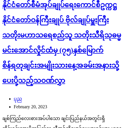
နိုင်ငံတော်စီမံအုပ်ချုပ်ရေးကောင်စီဥက္ကဋ္ဌ
နိုင်ငံတော်ဝန်ကြီးချုပ် ဗိုလ်ချုပ်မှူးကြီး
သတိုးမဟာသရေစည်သူ သတိုးသီရိသုဓမ္မ
မင်းအောင်လှိုင်ထံမှ (၇၅)နှစ်မြောက်
စိန်ရတုချင်းအမျိုးသားနေ့အခမ်းအနားသို့
ပေးပို့သည့်သဝဏ်လွှာ
ပုည
February 20, 2023
ချစ်ကြည်လေးစားအပ်ပါသော ချင်းပြည်နယ်အတွင်းရှိ