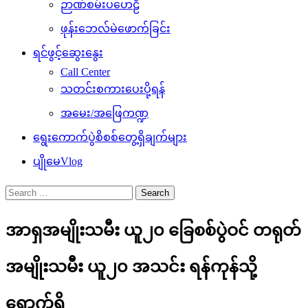
ဉာဏ်စမ်းပဟေဠိ
ဖုန်းဘေလ်မဲဖောက်ခြင်း
ရင်ဖွင့်ဆွေးနွေး
Call Center
သတင်းစကားပေးပို့ရန်
အမေး/အဖြေကဏ္ဍ
ရွေးကောက်ပွဲစိစစ်တွေ့ရှိချက်များ
ပျိုမေVlog
Search
for:
အာရှအမျိုးသမီး ယူ၂၀ ခြေစစ်ပွဲဝင် တရုတ်
အမျိုးသမီး ယူ၂၀ အသင်း ရန်ကုန်သို့
ရောက်ရှိ