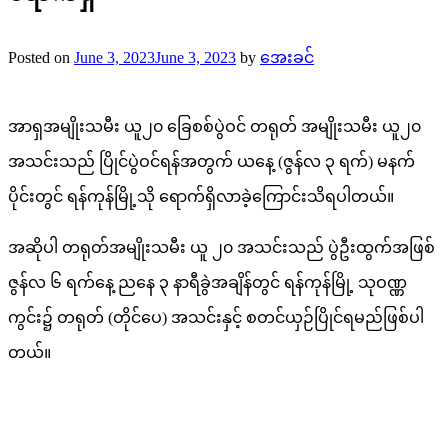
Posted on
June 3, 2023
June 3, 2023
by
အေးခင်
အာရှအမျိုးသမီး ယူ၂၀ ခြေစစ်ပွဲဝင် တရုတ် အမျိုးသမီး ယူ၂၀
အသင်းသည် ပြိုင်ပွဲဝင်ရန်အတွက် ယနေ့ (ဇွန်လ ၃ ရက်) မနက်
ပိုင်းတွင် ရန်ကုန်မြို့သို ရောက်ရှိလာခဲ့ကြောင်းသိရပါတယ်။
အဆိုပါ တရုတ်အမျိုးသမီး ယူ ၂၀ အသင်းသည် ပွဲဦးထွက်အဖြစ်
ဇွန်လ ၆ ရက်နေ့ ညနေ ၃ နာရီခွဲအချိန်တွင် ရန်ကုန်မြို့ သုဝဏ္ဏ
ကွင်း၌ တရုတ် (တိုင်ပေ) အသင်းနှင့် စတင်ယှဉ်ပြိုင်ရမည်ဖြစ်ပါ
တယ်။