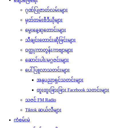
ဂုဏ်ပြုဇာတ်လမ်းများ
မှတ်တမ်းဗီဒီယိုများ
မွေးနေ့ဆုတောင်းများ
သီချင်းတောင်းဆိုခြင်းများ
ဝတ္ထု/ကာတွန်း/ကဗျာများ
ဆောင်းပါး/မဂ္ဂဇင်းများ
ပေါ်ပြူလာသတင်းများ
အနုပညာရှင်သတင်းများ
ထူးထူးခြားခြား Facebook သတင်းများ
သဇင် FM Radio
Tiktok ဆယ်လီများ
ကံစမ်းမဲ