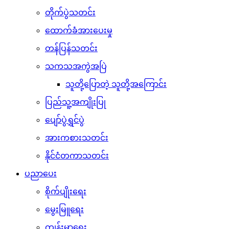
တိုက်ပွဲသတင်း
ထောက်ခံအားပေးမှု
တန်ပြန်သတင်း
သကသအကွဲအပြဲ
သူတို့ပြောတဲ့ သူတို့အကြောင်း
ပြည်သူ့အကျိုးပြု
ပျော်ပွဲရွှင်ပွဲ
အားကစားသတင်း
နိုင်ငံတကာသတင်း
ပညာပေး
စိုက်ပျိုးရေး
မွေးမြူရေး
ကျန်းမာရေး