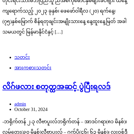
တိုင်းရင်းသားမိဘပြည်သူ ညီအစ်ကိုမောင်နှမများခင်ဗျား ယနေ့
ကျရောက်သည့် ၂၀၂၃ ခုနှစ်၊ ဖေဖော်ဝါရီလ (၂၀) ရက်နေ့၊
(၇၅)နှစ်မြောက် စိန်ရတုချင်းအမျိုးသားနေ့ နေ့ထူးနေ့မြတ် အခါ
သမယတွင် မြန်မာနိုင်ငံနှင့် […]
သတင်း
အားကစားသတင်း
လိဂ်ဖလား စတုတ္ထအဆင့် ပွဲပြီးရလဒ်
admin
October 31, 2024
-ဘရိုက်တန် ၂-၃ လီဗာပူးလ်ဘရိုက်တန် – အာဒင်ဂရာ(၈၁ မိနစ်)၊
လမ့်တေး(၉၀ မိနစ်)လီဗာပူးလ် – ဂက်ပို(၄၆၊ ၆၃ မိနစ်)၊ လူးဝစ်ဒီ