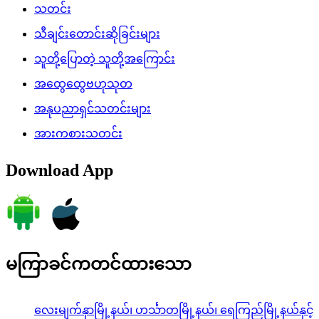
သတင်း
သီချင်းတောင်းဆိုခြင်းများ
သူတို့ပြောတဲ့ သူတို့အကြောင်း
အထွေထွေဗဟုသုတ
အနုပညာရှင်သတင်းများ
အားကစားသတင်း
Download App
မကြာခင်ကတင်ထားသော
လေးမျက်နှာမြို့နယ်၊ ဟင်္သာတမြို့နယ်၊ ရေကြည်မြို့နယ်နှင့်