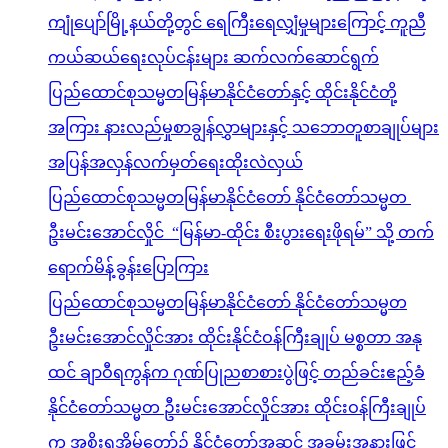
ကျုံပျော်မြို့နယ်တို့တွင် ရေကြီးရေလျှံမှုများကြောင့် ကူညီ
ကယ်ဆယ်ရေးလုပ်ငန်းများ ဆက်လက်ဆောင်ရွက်
ပြည်ထောင်စုသမ္မတမြန်မာနိုင်ငံတော်နှင့် ထိုင်းနိုင်ငံတို့
အကြား နားလည်မှုစာချွန်လွှာများနှင့် သဘောတူစာချုပ်များ
အပြန်အလှန်လက်မှတ်ရေးထိုးလဲလှယ်
ပြည်ထောင်စုသမ္မတမြန်မာနိုင်ငံတော် နိုင်ငံတော်သမ္မတ
ဦးမင်းအောင်လှိုင် “မြန်မာ-ထိုင်း စီးပွားရေးဖိုရမ်” သို့ တက်
ရောက်မိန့်ခွန်းပြောကြား
ပြည်ထောင်စုသမ္မတမြန်မာနိုင်ငံတော် နိုင်ငံတော်သမ္မတ
ဦးမင်းအောင်လှိုင်အား ထိုင်းနိုင်ငံဝန်ကြီးချုပ် မစ္စတာ အနု
ထင် ချာဝီရကွန်က ဂုဏ်ပြုညစာစားပွဲဖြင့် တည်ခင်းဧည့်ခံ
နိုင်ငံတော်သမ္မတ ဦးမင်းအောင်လှိုင်အား ထိုင်းဝန်ကြီးချုပ်
က အစိုးရအိမ်တော်၌ နိုင်ငံတော်အဆင့် အခမ်းအနားဖြင့်