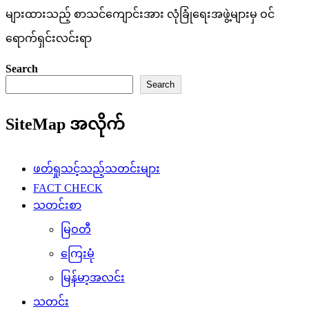
များထားသည့် စာသင်ကျောင်းအား လုံခြုံရေးအဖွဲ့များမှ ဝင်
ရောက်ရှင်းလင်းရာ
Search
Search
SiteMap အလိုက်
ဖတ်ရှုသင့်သည့်သတင်းများ
FACT CHECK
သတင်းစာ
မြဝတီ
ကြေးမုံ
မြန်မာ့အလင်း
သတင်း