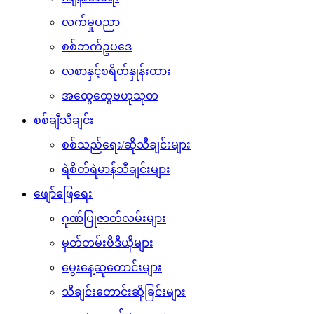
လက်မှုပညာ
စစ်ဘက်ဥပဒေ
လစာနှင့်စရိတ်နှုန်းထား
အထွေထွေဗဟုသုတ
စစ်ချီသီချင်း
စစ်သည်ရေး/ဆိုသီချင်းများ
ရဲစိတ်ရဲမာန်သီချင်းများ
ဖျော်ဖြေရေး
ဂုဏ်ပြုဇာတ်လမ်းများ
မှတ်တမ်းဗီဒီယိုများ
မွေးနေ့ဆုတောင်းများ
သီချင်းတောင်းဆိုခြင်းများ