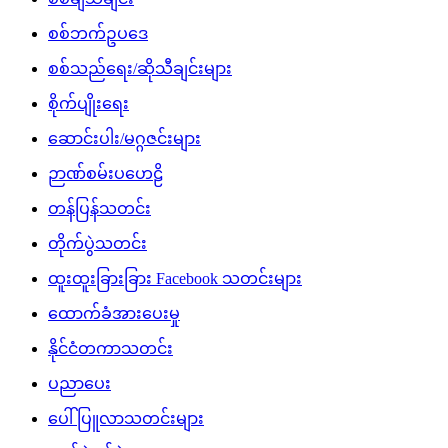
စစ်ဘက်ဥပဒေ
စစ်သည်ရေး/ဆိုသီချင်းများ
စိုက်ပျိုးရေး
ဆောင်းပါး/မဂ္ဂဇင်းများ
ဉာဏ်စမ်းပဟေဠိ
တန်ပြန်သတင်း
တိုက်ပွဲသတင်း
ထူးထူးခြားခြား Facebook သတင်းများ
ထောက်ခံအားပေးမှု
နိုင်ငံတကာသတင်း
ပညာပေး
ပေါ်ပြူလာသတင်းများ