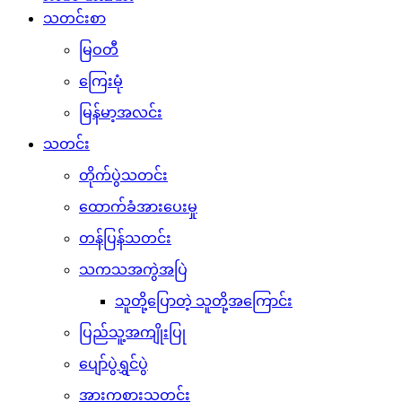
သတင်းစာ
မြဝတီ
ကြေးမုံ
မြန်မာ့အလင်း
သတင်း
တိုက်ပွဲသတင်း
ထောက်ခံအားပေးမှု
တန်ပြန်သတင်း
သကသအကွဲအပြဲ
သူတို့ပြောတဲ့ သူတို့အကြောင်း
ပြည်သူ့အကျိုးပြု
ပျော်ပွဲရွှင်ပွဲ
အားကစားသတင်း