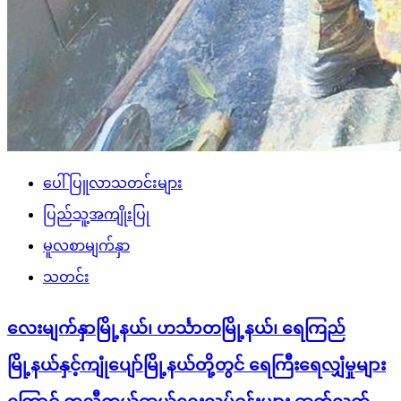
ပေါ်ပြူလာသတင်းများ
ပြည်သူ့အကျိုးပြု
မူလစာမျက်နှာ
သတင်း
လေးမျက်နှာမြို့နယ်၊ ဟင်္သာတမြို့နယ်၊ ရေကြည်
မြို့နယ်နှင့်ကျုံပျော်မြို့နယ်တို့တွင် ရေကြီးရေလျှံမှုများ