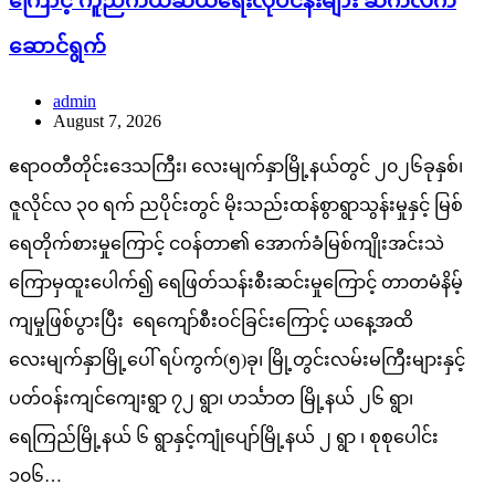
ကြောင့် ကူညီကယ်ဆယ်ရေးလုပ်ငန်းများ ဆက်လက်
ဆောင်ရွက်
admin
August 7, 2026
ဧရာဝတီတိုင်းဒေသကြီး၊ လေးမျက်နှာမြို့နယ်တွင် ၂၀၂၆ခုနှစ်၊
ဇူလိုင်လ ၃၀ ရက် ညပိုင်းတွင် မိုးသည်းထန်စွာရွာသွန်းမှုနှင့် မြစ်
ရေတိုက်စားမှုကြောင့် ငဝန်တာ၏ အောက်ခံမြစ်ကျိုးအင်းသဲ
ကြောမှထူးပေါက်၍ ရေဖြတ်သန်းစီးဆင်းမှုကြောင့် တာတမံနိမ့်
ကျမှုဖြစ်ပွားပြီး ရေကျော်စီးဝင်ခြင်းကြောင့် ယနေ့အထိ
လေးမျက်နှာမြို့ပေါ် ရပ်ကွက်(၅)ခု၊ မြို့တွင်းလမ်းမကြီးများနှင့်
ပတ်ဝန်းကျင်ကျေးရွာ ၇၂ ရွာ၊ ဟင်္သာတ မြို့နယ် ၂၆ ရွာ၊
ရေကြည်မြို့နယ် ၆ ရွာနှင့်ကျုံပျော်မြို့နယ် ၂ ရွာ ၊ စုစုပေါင်း
၁၀၆…