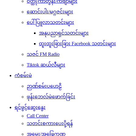
ဝတ္ထု/ကာတွန်း/ကဗျာများ
ဆောင်းပါး/မဂ္ဂဇင်းများ
ပေါ်ပြူလာသတင်းများ
အနုပညာရှင်သတင်းများ
ထူးထူးခြားခြား Facebook သတင်းများ
သဇင် FM Radio
Tiktok ဆယ်လီများ
ကံစမ်းမဲ
ဉာဏ်စမ်းပဟေဠိ
ဖုန်းဘေလ်မဲဖောက်ခြင်း
ရင်ဖွင့်ဆွေးနွေး
Call Center
သတင်းစကားပေးပို့ရန်
အမေး/အဖြေကဏ္ဍ