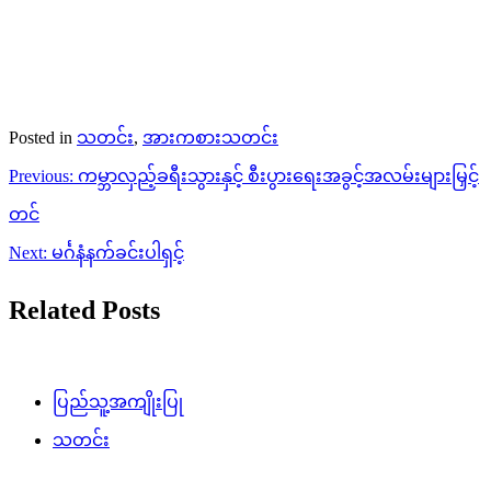
Posted in
သတင်း
,
အားကစားသတင်း
Post
Previous:
ကမ္ဘာလှည့်ခရီးသွားနှင့် စီးပွားရေးအခွင့်အလမ်းများမြှင့်
navigation
တင်
Next:
မင်္ဂနံနက်ခင်းပါရှင့်
Related Posts
ပြည်သူ့အကျိုးပြု
သတင်း