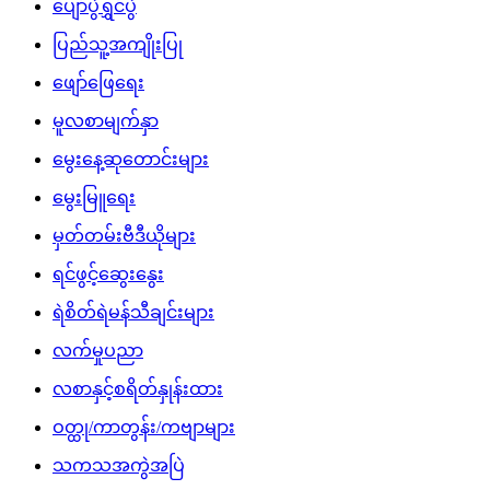
ပျော်ပွဲရွှင်ပွဲ
ပြည်သူ့အကျိုးပြု
ဖျော်ဖြေရေး
မူလစာမျက်နှာ
မွေးနေ့ဆုတောင်းများ
မွေးမြူရေး
မှတ်တမ်းဗီဒီယိုများ
ရင်ဖွင့်ဆွေးနွေး
ရဲစိတ်ရဲမန်သီချင်းများ
လက်မှုပညာ
လစာနှင့်စရိတ်နှုန်းထား
ဝတ္ထု/ကာတွန်း/ကဗျာများ
သကသအကွဲအပြဲ