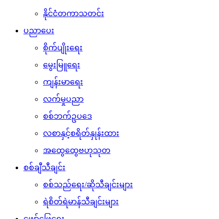
နိုင်ငံတကာသတင်း
ပညာပေး
စိုက်ပျိုးရေး
မွေးမြူရေး
ကျန်းမာရေး
လက်မှုပညာ
စစ်ဘက်ဥပဒေ
လစာနှင့်စရိတ်နှုန်းထား
အထွေထွေဗဟုသုတ
စစ်ချီသီချင်း
စစ်သည်ရေး/ဆိုသီချင်းများ
ရဲစိတ်ရဲမာန်သီချင်းများ
ဖျော်ဖြေရေး