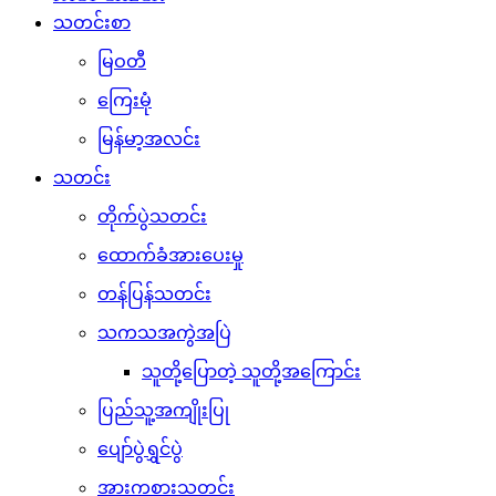
သတင်းစာ
မြဝတီ
ကြေးမုံ
မြန်မာ့အလင်း
သတင်း
တိုက်ပွဲသတင်း
ထောက်ခံအားပေးမှု
တန်ပြန်သတင်း
သကသအကွဲအပြဲ
သူတို့ပြောတဲ့ သူတို့အကြောင်း
ပြည်သူ့အကျိုးပြု
ပျော်ပွဲရွှင်ပွဲ
အားကစားသတင်း