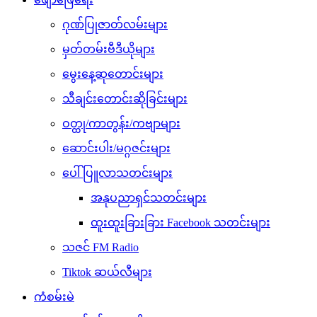
ဂုဏ်ပြုဇာတ်လမ်းများ
မှတ်တမ်းဗီဒီယိုများ
မွေးနေ့ဆုတောင်းများ
သီချင်းတောင်းဆိုခြင်းများ
ဝတ္ထု/ကာတွန်း/ကဗျာများ
ဆောင်းပါး/မဂ္ဂဇင်းများ
ပေါ်ပြူလာသတင်းများ
အနုပညာရှင်သတင်းများ
ထူးထူးခြားခြား Facebook သတင်းများ
သဇင် FM Radio
Tiktok ဆယ်လီများ
ကံစမ်းမဲ