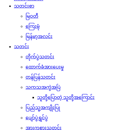
သတင်းစာ
မြဝတီ
ကြေးမုံ
မြန်မာ့အလင်း
သတင်း
တိုက်ပွဲသတင်း
ထောက်ခံအားပေးမှု
တန်ပြန်သတင်း
သကသအကွဲအပြဲ
သူတို့ပြောတဲ့ သူတို့အကြောင်း
ပြည်သူ့အကျိုးပြု
ပျော်ပွဲရွှင်ပွဲ
အားကစားသတင်း