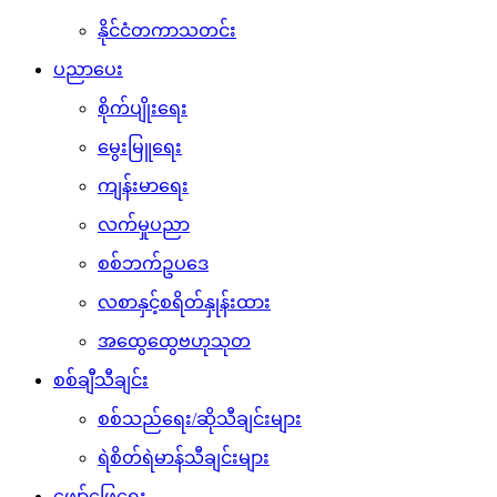
နိုင်ငံတကာသတင်း
ပညာပေး
စိုက်ပျိုးရေး
မွေးမြူရေး
ကျန်းမာရေး
လက်မှုပညာ
စစ်ဘက်ဥပဒေ
လစာနှင့်စရိတ်နှုန်းထား
အထွေထွေဗဟုသုတ
စစ်ချီသီချင်း
စစ်သည်ရေး/ဆိုသီချင်းများ
ရဲစိတ်ရဲမာန်သီချင်းများ
ဖျော်ဖြေရေး