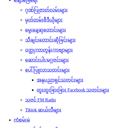
ဂုဏ်ပြုဇာတ်လမ်းများ
မှတ်တမ်းဗီဒီယိုများ
မွေးနေ့ဆုတောင်းများ
သီချင်းတောင်းဆိုခြင်းများ
ဝတ္ထု/ကာတွန်း/ကဗျာများ
ဆောင်းပါး/မဂ္ဂဇင်းများ
ပေါ်ပြူလာသတင်းများ
အနုပညာရှင်သတင်းများ
ထူးထူးခြားခြား Facebook သတင်းများ
သဇင် FM Radio
Tiktok ဆယ်လီများ
ကံစမ်းမဲ