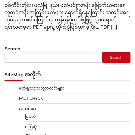
စစ်ကိုင်းတိုင်း၊ ပုလဲမြို့နယ်၊ ဖလံပင်ရွာအနီး မြောက်ယမားရေ
ကူတမံအနီး အကြမ်းဖက်များ ရောက်ရှိနေကြောင်း သတင်းအရ
တပ်မတော်စစ်ကြောင်းမှ ကွန်မန်ဒိုတပ်ဖွဲ့ဖြင့် သွားရောက်
ရှင်းလင်းခဲ့ရာ PDF များနဲ့ တိုက်ပွဲဖြစ်ပွား ခဲ့ပြီး… PDF […]
Search
Search
SiteMap အလိုက်
ဖတ်ရှုသင့်သည့်သတင်းများ
FACT CHECK
သတင်းစာ
မြဝတီ
ကြေးမုံ