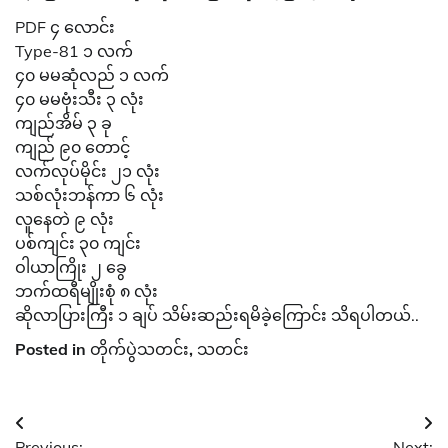
PDF ၄ လောင်း
Type-81 ၁ လက်
၄၀ မမဆုံလည် ၁ လက်
၄၀ မမဗုံးသီး ၃ လုံး
ကျည်အိမ် ၃ ခု
ကျည် ၉၀ တောင့်
လက်လုပ်မိုင်း ၂၁ လုံး
သစ်လုံးဘန်ကာ ၆ လုံး
လူနေတဲ ၉ လုံး
ပစ်ကျင်း ၃၀ ကျင်း
ဝါယာကြိုး ၂ ခွေ
ဘက်ထရီမျိုးစုံ ၈ လုံး
ဆိုလာပြားကြီး ၁ ချပ် သိမ်းဆည်းရမိခဲ့ကြောင်း သိရပါတယ်..
Posted in
တိုက်ပွဲသတင်း
,
သတင်း
Post
Previous:
Next: