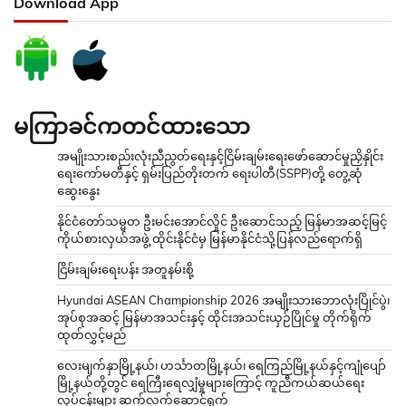
Download App
မကြာခင်ကတင်ထားသော
အမျိုးသားစည်းလုံးညီညွတ်ရေးနှင့်ငြိမ်းချမ်းရေးဖော်ဆောင်မှုညှိနှိုင်း
ရေးကော်မတီနှင့် ရှမ်းပြည်တိုးတက် ရေးပါတီ(SSPP)တို့ တွေ့ဆုံ
ဆွေးနွေး
နိုင်ငံတော်သမ္မတ ဦးမင်းအောင်လှိုင် ဦးဆောင်သည့် မြန်မာအဆင့်မြင့်
ကိုယ်စားလှယ်အဖွဲ့ ထိုင်းနိုင်ငံမှ မြန်မာနိုင်ငံသို့ပြန်လည်ရောက်ရှိ
ငြိမ်းချမ်းရေးပန်း အတူနမ်းစို့
Hyundai ASEAN Championship 2026 အမျိုးသားဘောလုံးပြိုင်ပွဲ၊
အုပ်စုအဆင့် မြန်မာအသင်းနှင့် ထိုင်းအသင်းယှဉ်ပြိုင်မှု တိုက်ရိုက်
ထုတ်လွှင့်မည်
လေးမျက်နှာမြို့နယ်၊ ဟင်္သာတမြို့နယ်၊ ရေကြည်မြို့နယ်နှင့်ကျုံပျော်
မြို့နယ်တို့တွင် ရေကြီးရေလျှံမှုများကြောင့် ကူညီကယ်ဆယ်ရေး
လုပ်ငန်းများ ဆက်လက်ဆောင်ရွက်