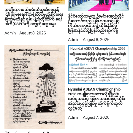
အမျိုးသားစည်းလုံးညီညွတ်ရေးနှင့်
ငြိမ်းချမ်းရေးဖော်ဆောင်မှုညှိနှိုင်းရေး
နိုင်ငံတော်သမ္မတ ဦးမင်းအောင်လှိုင်
ကော်မတီနှင့် ရှမ်းပြည်တိုးတက် ရေး
ဦးဆောင်သည့် မြန်မာအဆင့်မြင့်
ပါတီ(SSPP)တို့ တွေ့ဆုံဆွေးနွေး
ကိုယ်စားလှယ်အဖွဲ့ ထိုင်းနိုင်ငံမှ
မြန်မာနိုင်ငံသို့ပြန်လည်ရောက်ရှိ
Admin
August 8, 2026
Admin
August 8, 2026
Hyundai ASEAN Championship
2026 အမျိုးသားဘောလုံးပြိုင်ပွဲ၊
အုပ်စုအဆင့် မြန်မာအသင်းနှင့် ထိုင်း
အသင်းယှဉ်ပြိုင်မှု တိုက်ရိုက်ထုတ်
လွှင့်မည်
Admin
August 7, 2026