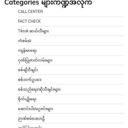
Categories များကဏ္ဍအလိုက်
CALL CENTER
FACT CHECK
Tiktok ဆယ်လီများ
ကံစမ်းမဲ
ကျန်းမာရေး
ဂုဏ်ပြုဇာတ်လမ်းများ
စစ်ချီသီချင်း
စစ်ဘက်ဥပဒေ
စစ်သည်ရေး/ဆိုသီချင်းများ
စိုက်ပျိုးရေး
ဆောင်းပါး/မဂ္ဂဇင်းများ
ဉာဏ်စမ်းပဟေဠိ
တန်ပြန်သတင်း