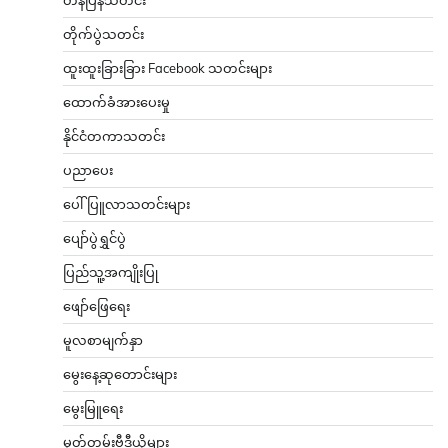
တိုက်ပွဲသတင်း
ထူးထူးခြားခြား Facebook သတင်းများ
ထောက်ခံအားပေးမှု
နိုင်ငံတကာသတင်း
ပညာပေး
ပေါ်ပြူလာသတင်းများ
ပျော်ပွဲရွှင်ပွဲ
ပြည်သူ့အကျိုးပြု
ဖျော်ဖြေရေး
မူလစာမျက်နှာ
မွေးနေ့ဆုတောင်းများ
မွေးမြူရေး
မှတ်တမ်းဗီဒီယိုများ