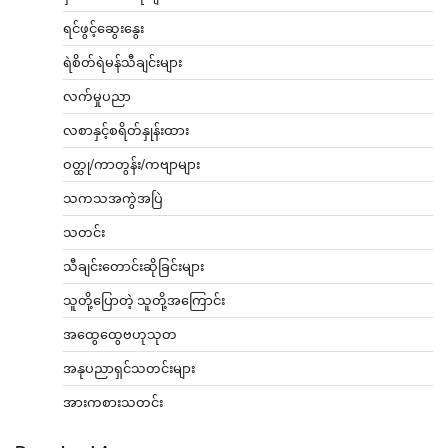
ရင်ဖွင့်ဆွေးနွေး
ရဲစိတ်ရဲမန်သီချင်းများ
လက်မှုပညာ
လစာနှင့်စရိတ်နှုန်းထား
ဝတ္ထု/ကာတွန်း/ကဗျာများ
သကသအကွဲအပြဲ
သတင်း
သီချင်းတောင်းဆိုခြင်းများ
သူတို့ပြောတဲ့ သူတို့အကြောင်း
အထွေထွေဗဟုသုတ
အနုပညာရှင်သတင်းများ
အားကစားသတင်း