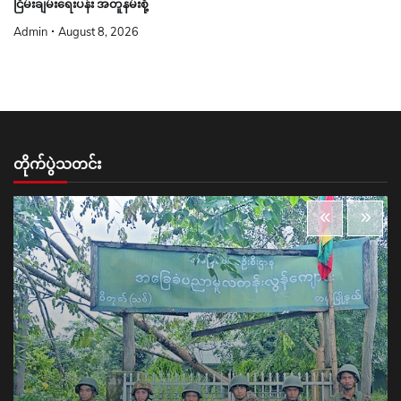
ငြိမ်းချမ်းရေးပန်း အတူနမ်းစို့
Admin
August 8, 2026
တိုက်ပွဲသတင်း