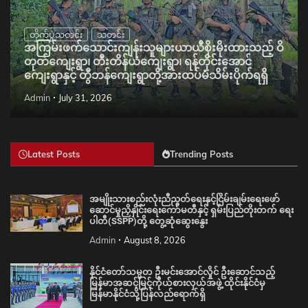
တိုက်ပွဲသတင်း
သတင်း
အကြမ်းဖက်သောင်းကျန်းသူများယာယီစိုးမိုးထားသည့် ဝိ
တုတ်ကျေးရွာ၊ တီးတိန်ယံကျေးရွာ၊ ရန်တိုင်းအောင်
ကျေးရွာနှင့် တွီဘန်ကျေးရွာတို့အားထပ်မံသိမ်းပိုက်ရရှိ
Admin
July 31, 2026
Latest Posts
Trending Posts
အမျိုးသားစည်းလုံးညီညွတ်ရေးနှင့်ငြိမ်းချမ်းရေးဖော်
ဆောင်မှုညှိနှိုင်းရေးကော်မတီနှင့် ရှမ်းပြည်တိုးတက် ရေး
ပါတီ(SSPP)တို့ တွေ့ဆုံဆွေးနွေး
Admin
August 8, 2026
နိုင်ငံတော်သမ္မတ ဦးမင်းအောင်လှိုင် ဦးဆောင်သည့်
မြန်မာအဆင့်မြင့်ကိုယ်စားလှယ်အဖွဲ့ ထိုင်းနိုင်ငံမှ
မြန်မာနိုင်ငံသို့ပြန်လည်ရောက်ရှိ