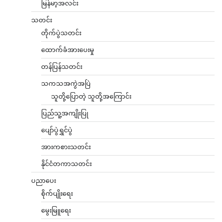
မြန်မာ့အလင်း
သတင်း
တိုက်ပွဲသတင်း
ထောက်ခံအားပေးမှု
တန်ပြန်သတင်း
သကသအကွဲအပြဲ
သူတို့ပြောတဲ့ သူတို့အကြောင်း
ပြည်သူ့အကျိုးပြု
ပျော်ပွဲရွှင်ပွဲ
အားကစားသတင်း
နိုင်ငံတကာသတင်း
ပညာပေး
စိုက်ပျိုးရေး
မွေးမြူရေး