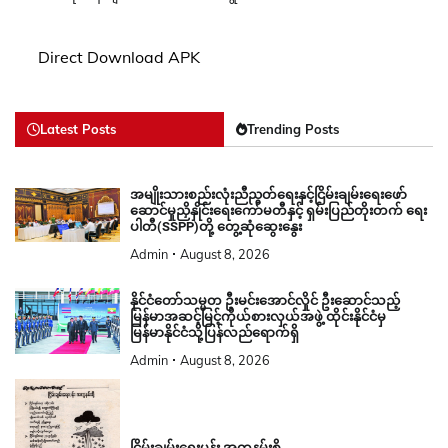
Direct Download APK
Latest Posts
Trending Posts
အမျိုးသားစည်းလုံးညီညွတ်ရေးနှင့်ငြိမ်းချမ်းရေးဖော်
ဆောင်မှုညှိနှိုင်းရေးကော်မတီနှင့် ရှမ်းပြည်တိုးတက် ရေး
ပါတီ(SSPP)တို့ တွေ့ဆုံဆွေးနွေး
Admin
August 8, 2026
နိုင်ငံတော်သမ္မတ ဦးမင်းအောင်လှိုင် ဦးဆောင်သည့်
မြန်မာအဆင့်မြင့်ကိုယ်စားလှယ်အဖွဲ့ ထိုင်းနိုင်ငံမှ
မြန်မာနိုင်ငံသို့ပြန်လည်ရောက်ရှိ
Admin
August 8, 2026
ငြိမ်းချမ်းရေးပန်း အတူနမ်းစို့