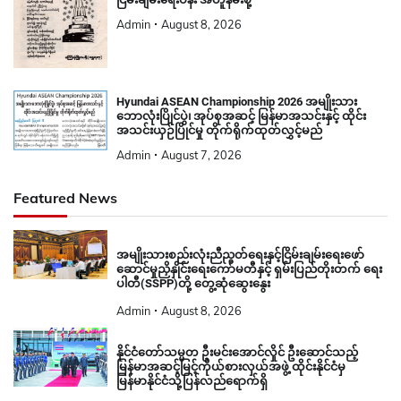
Admin
August 8, 2026
Hyundai ASEAN Championship 2026 အမျိုးသား
ဘောလုံးပြိုင်ပွဲ၊ အုပ်စုအဆင့် မြန်မာအသင်းနှင့် ထိုင်း
အသင်းယှဉ်ပြိုင်မှု တိုက်ရိုက်ထုတ်လွှင့်မည်
Admin
August 7, 2026
Featured News
အမျိုးသားစည်းလုံးညီညွတ်ရေးနှင့်ငြိမ်းချမ်းရေးဖော်
ဆောင်မှုညှိနှိုင်းရေးကော်မတီနှင့် ရှမ်းပြည်တိုးတက် ရေး
ပါတီ(SSPP)တို့ တွေ့ဆုံဆွေးနွေး
Admin
August 8, 2026
နိုင်ငံတော်သမ္မတ ဦးမင်းအောင်လှိုင် ဦးဆောင်သည့်
မြန်မာအဆင့်မြင့်ကိုယ်စားလှယ်အဖွဲ့ ထိုင်းနိုင်ငံမှ
မြန်မာနိုင်ငံသို့ပြန်လည်ရောက်ရှိ