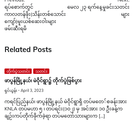
navigation
ရပ်စောက်တွင်
မေလ ၂၃ ရက်နေ့မှုခင်းသတင်း
ကာလတန်ဖိုး(သိန်းတစ်သောင်း
များ
ကျော်)မူးယစ်ဆေးဝါးများ
ဖမ်းဆီးရမိ
Related Posts
တိုက်ပွဲသတင်း
သတင်း
ဖာပွန်မြို့နယ်၊ မဲဝိုင်ရွာ၌ တိုက်ပွဲဖြစ်ပွား
ရှင်ယွန်း
April 3, 2023
ကရင်ပြည်နယ်၊ ဖာပွန်မြို့နယ် မဲဝိုင်ရွာရှိ တပ်မ‌တေ်စခန်းအား
KNLA တပ်မဟာ ၅ ၊ တပ်ရင်း(၁၀၂) မှ အင်အား ၁၀ ဦးခန့်က
ချဉ်းကပ်တိုက်ခိုက်ခဲ့ရာ တပ်မတော်သားများက […]