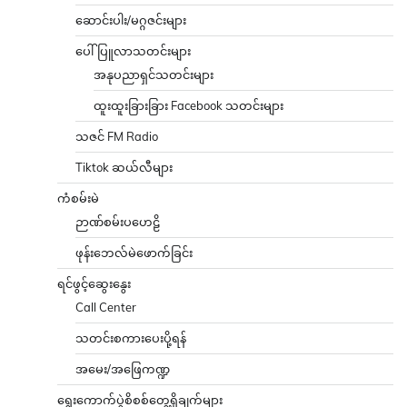
ဆောင်းပါး/မဂ္ဂဇင်းများ
ပေါ်ပြူလာသတင်းများ
အနုပညာရှင်သတင်းများ
ထူးထူးခြားခြား Facebook သတင်းများ
သဇင် FM Radio
Tiktok ဆယ်လီများ
ကံစမ်းမဲ
ဉာဏ်စမ်းပဟေဠိ
ဖုန်းဘေလ်မဲဖောက်ခြင်း
ရင်ဖွင့်ဆွေးနွေး
Call Center
သတင်းစကားပေးပို့ရန်
အမေး/အဖြေကဏ္ဍ
ရွေးကောက်ပွဲစိစစ်တွေ့ရှိချက်များ