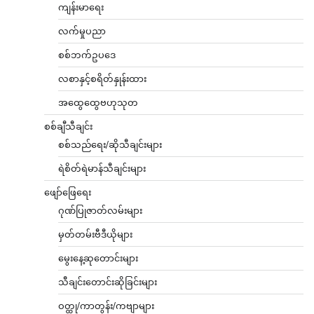
ကျန်းမာရေး
လက်မှုပညာ
စစ်ဘက်ဥပဒေ
လစာနှင့်စရိတ်နှုန်းထား
အထွေထွေဗဟုသုတ
စစ်ချီသီချင်း
စစ်သည်ရေး/ဆိုသီချင်းများ
ရဲစိတ်ရဲမာန်သီချင်းများ
ဖျော်ဖြေရေး
ဂုဏ်ပြုဇာတ်လမ်းများ
မှတ်တမ်းဗီဒီယိုများ
မွေးနေ့ဆုတောင်းများ
သီချင်းတောင်းဆိုခြင်းများ
ဝတ္ထု/ကာတွန်း/ကဗျာများ