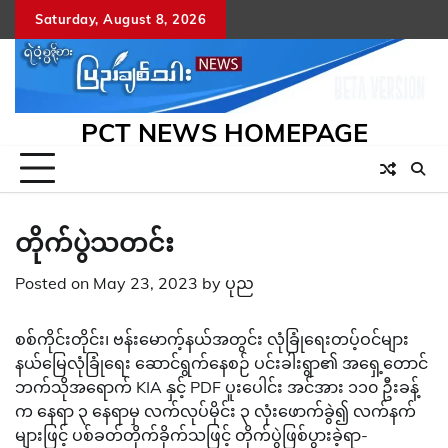
Skip
Saturday, August 8, 2026
to
content
PCT NEWS HOMEPAGE
တိုက်ပွဲသတင်း
Posted on
May 23, 2023
by
ပုည
စစ်ကိုင်းတိုင်း၊ ဗန်းမောက့်နယ်အတွင်း လုံခြုံရေးတပ့်ဝင်များ
နယ်မြေလုံခြုံရေး ဆောင်ရွက်နေစဉ် ပင်းခါးရွာ၏ အရှေ့တောင်
ဘက်သိုအရောက် KIA နှင့် PDF ပူးပေါင်း အင်အား ၁၁၀ ဦးခန့်
က နေရာ ၃ နေရာမှ လက်လုပ်မိုင်း ၃ လုံးဖောက်ခွဲ၍ လက်နက်
များဖြင့် ပစ်ခတ်တိုက်ခိုက်သဖြင့် တိုက်ပွဲဖြစ်ပွားခဲ့ရာ-