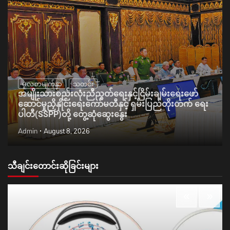
မူလစာမျက်နှာ
သတင်း
အမျိုးသားစည်းလုံးညီညွတ်ရေးနှင့်ငြိမ်းချမ်းရေးဖော်
ဆောင်မှုညှိနှိုင်းရေးကော်မတီနှင့် ရှမ်းပြည်တိုးတက် ရေး
ပါတီ(SSPP)တို့ တွေ့ဆုံဆွေးနွေး
Admin
August 8, 2026
သီချင်းတောင်းဆိုခြင်းများ