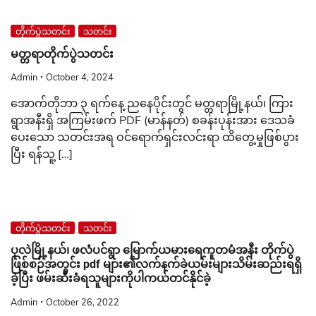
တိုက်ပွဲသတင်း
သတင်း
မတ္တရာတိုက်ပွဲသတင်း
Admin
October 4, 2024
အောက်တိုဘာ ၃ ရက်နေ့ ညနေပိုင်းတွင် မတ္တရာမြို့နယ်၊ ကြား
ရွာအနီးရှိ အကြမ်းဖက် PDF (မာန်နတ်) စခန်းပုန်းအား ဒေသခံ
ပေးသော သတင်းအရ ဝင်ရောက်ရှင်းလင်းရာ ထိတွေ့မှုဖြစ်ပွား
ပြီး ရန်သူ့ […]
တိုက်ပွဲသတင်း
သတင်း
ပုလဲမြို့နယ်၊ ဖလံပင်ရွာ မြောက်ယမားရေကူတမံအနီး တိုက်ပွဲ
ဖြစ်စဉ်အတွင်း pdf များ၏လက်နက်ခဲယမ်းများသိမ်းဆည်းရရှိ
ခဲ့ပြီး ဖမ်းဆီးခံရသူများကိုပါကယ်တင်နိုင်ခဲ့
Admin
October 26, 2022