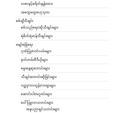
လစာနှင့်စရိတ်နှုန်းထား
အထွေထွေဗဟုသုတ
စစ်ချီသီချင်း
စစ်သည်ရေး/ဆိုသီချင်းများ
ရဲစိတ်ရဲမာန်သီချင်းများ
ဖျော်ဖြေရေး
ဂုဏ်ပြုဇာတ်လမ်းများ
မှတ်တမ်းဗီဒီယိုများ
မွေးနေ့ဆုတောင်းများ
သီချင်းတောင်းဆိုခြင်းများ
ဝတ္ထု/ကာတွန်း/ကဗျာများ
ဆောင်းပါး/မဂ္ဂဇင်းများ
ပေါ်ပြူလာသတင်းများ
အနုပညာရှင်သတင်းများ