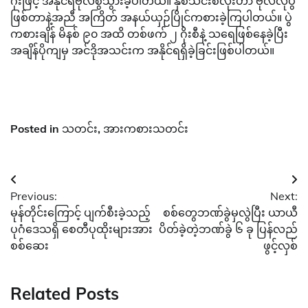
ဂိုးဖြင့် အနိုင်ရဗိုလ်စွဲသွားခဲ့ပါတယ်။ နှစ်သင်းစလုံးဟာ ဗိုလ်လုပွဲ
ဖြစ်တာနဲ့အညီ အကြိတ် အနယ်ယှဉ်ပြိုင်ကစားခဲ့ကြပါတယ်။ ပွဲ
ကစားချိန် မိနစ် ၉၀ အထိ တစ်ဖက် ၂ ဂိုးစီနဲ့ သရေဖြစ်နေခဲ့ပြီး
အချိန်ပိုကျမှ အင်ဒိုအသင်းက အနိုင်ရရှိခဲ့ခြင်းဖြစ်ပါတယ်။
Posted in
သတင်း
,
အားကစားသတင်း
Post
Previous:
Next:
navigation
မုန်တိုင်းကြောင့် ပျက်စီးခဲ့သည့်
စစ်တွေဘဏ်ခွဲမှလွဲပြီး ယာယီ
ပုဂံဒေသရှိ စေတီပုထိုးများအား
ပိတ်ခဲ့တဲ့ဘဏ်ခွဲ ၆ ခု ပြန်လည်
စစ်ဆေး
ဖွင့်လှစ်
Related Posts