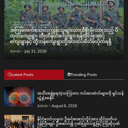
တိုက်ပွဲသတင်း
သတင်း
အကြမ်းဖက်သောင်းကျန်းသူများယာယီစိုးမိုးထားသည့် ဝိ
တုတ်ကျေးရွာ၊ တီးတိန်ယံကျေးရွာ၊ ရန်တိုင်းအောင်
ကျေးရွာနှင့် တွီဘန်ကျေးရွာတို့အားထပ်မံသိမ်းပိုက်ရရှိ
Admin
July 31, 2026
Latest Posts
Trending Posts
အသီးအနှံမှရတဲ့သကြားက ကင်ဆာဆဲလ်များကို ရှင်သန်
ပျံ့နှံ့စေနိုင်
Admin
August 6, 2026
နိုင်ငံတော်သမ္မတ ဦးမင်းအောင်လှိုင်အား ထိုင်းဒုတိယ
ဝန်ကြီးချုပ် ဦးဆောင်၍ ဂုဏ်ပြုတပ်ဖွဲ့ဖြင့် ကြိုဆိုဂုဏ်