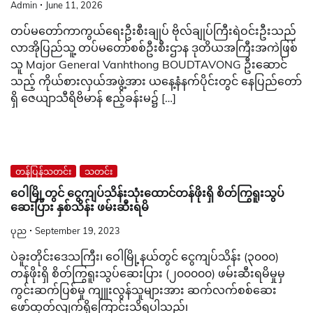
Admin
June 11, 2026
တပ်မတော်ကာကွယ်ရေးဦးစီးချုပ် ဗိုလ်ချုပ်ကြီးရဲဝင်းဦးသည်
လာအိုပြည်သူ့ တပ်မတော်စစ်ဦးစီးဌာန ဒုတိယအကြီးအကဲဖြစ်
သူ Major General Vanhthong BOUDTAVONG ဦးဆောင်
သည့် ကိုယ်စားလှယ်အဖွဲ့အား ယနေ့နံနက်ပိုင်းတွင် နေပြည်တော်
ရှိ ဇေယျာသီရိဗိမာန် ဧည့်ခန်းမ၌ […]
တန်ပြန်သတင်း
သတင်း
ဝေါမြို့တွင် ငွေကျပ်သိန်းသုံးထောင်တန်ဖိုးရှိ စိတ်ကြွရူးသွပ်
ဆေးပြား နှစ်သိန်း ဖမ်းဆီးရမိ
ပုည
September 19, 2023
ပဲခူးတိုင်းဒေသကြီး၊ ဝေါမြို့နယ်တွင် ငွေကျပ်သိန်း (၃၀၀၀)
တန်ဖိုးရှိ စိတ်ကြွရူးသွပ်ဆေးပြား (၂၀၀၀၀၀) ဖမ်းဆီးရမိမှုမှ
ကွင်းဆက်ပြစ်မှု ကျူးလွန်သူများအား ဆက်လက်စစ်ဆေး
ဖော်ထုတ်လျက်ရှိကြောင်းသိရပါသည်၊