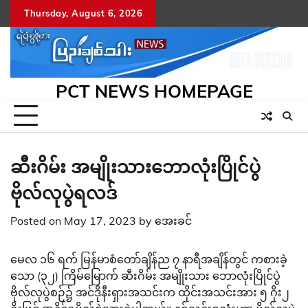
Skip
Thursday, August 6, 2026
to
content
PCT NEWS HOMEPAGE
ဆီးဂိမ်း အမျိုးသားဘောလုံးပြိုင်ပွဲ
ဗိုလ်လုပွဲရလဒ်
Posted on
May 17, 2023
by
အေးခင်
မေလ ၁၆ ရက် မြန်မာစံတော်ချိန်ည ၇ နာရီအချိန်တွင် ကစားခဲ့
သော (၃၂) ကြိမ်မြောက် ဆီးဂိမ်း အမျိုးသား ဘောလုံးပြိုင်ပွဲ
ဗိုလ်လုပွဲစဉ်၌ အင်ဒိုနီးရှားအသင်းက ထိုင်းအသင်းအား ၅ ဂိုး၂