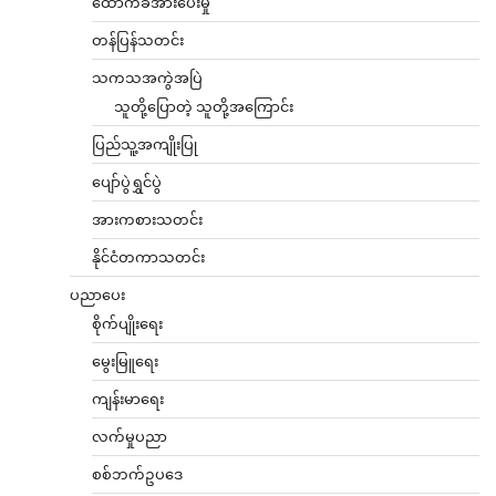
ထောက်ခံအားပေးမှု
တန်ပြန်သတင်း
သကသအကွဲအပြဲ
သူတို့ပြောတဲ့ သူတို့အကြောင်း
ပြည်သူ့အကျိုးပြု
ပျော်ပွဲရွှင်ပွဲ
အားကစားသတင်း
နိုင်ငံတကာသတင်း
ပညာပေး
စိုက်ပျိုးရေး
မွေးမြူရေး
ကျန်းမာရေး
လက်မှုပညာ
စစ်ဘက်ဥပဒေ