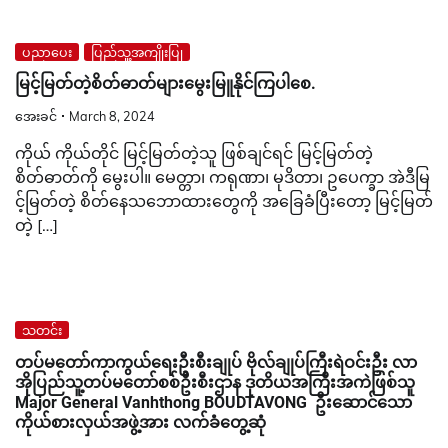
ပညာပေး
ပြည်သူ့အကျိုးပြု
မြင့်မြတ်တဲ့စိတ်ဓာတ်များမွေးမြူနိုင်ကြပါစေ.
အေးခင်
March 8, 2024
ကိုယ် ကိုယ်တိုင် မြင့်မြတ်တဲ့သူ ဖြစ်ချင်ရင် မြင့်မြတ်တဲ့
စိတ်ဓာတ်ကို မွေးပါ။ မေတ္တာ၊ ကရုဏာ၊ မုဒိတာ၊ ဥပေက္ခာ အဲဒီမြ
င့်မြတ်တဲ့ စိတ်နေသဘောထားတွေကို အခြေခံပြီးတော့ မြင့်မြတ်
တဲ့ […]
သတင်း
တပ်မတော်ကာကွယ်ရေးဦးစီးချုပ် ဗိုလ်ချုပ်ကြီးရဲဝင်းဦး လာ
အိုပြည်သူ့တပ်မတော်စစ်ဦးစီးဌာန ဒုတိယအကြီးအကဲဖြစ်သူ
Major General Vanhthong BOUDTAVONG ဦးဆောင်သော
ကိုယ်စားလှယ်အဖွဲ့အား လက်ခံတွေ့ဆုံ