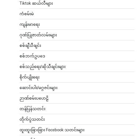
Tiktok ဆယ်လီများ
ကံစမ်းမဲ
ကျန်းမာရေး
ဂုဏ်ပြုဇာတ်လမ်းများ
စစ်ချီသီချင်း
စစ်ဘက်ဥပဒေ
စစ်သည်ရေး/ဆိုသီချင်းများ
စိုက်ပျိုးရေး
ဆောင်းပါး/မဂ္ဂဇင်းများ
ဉာဏ်စမ်းပဟေဠိ
တန်ပြန်သတင်း
တိုက်ပွဲသတင်း
ထူးထူးခြားခြား Facebook သတင်းများ