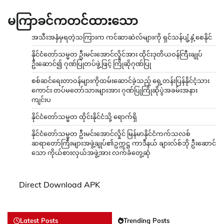
မကြာခင်ကတင်ထားသော
အသီးအနှံမှရတဲ့သကြားက ကင်ဆာဆဲလ်များကို ရှင်သန်ပျံ့နှံ့စေနိုင်
နိုင်ငံတော်သမ္မတ ဦးမင်းအောင်လှိုင်အား ထိုင်းဒုတိယဝန်ကြီးချုပ်
ဦးဆောင်၍ ဂုဏ်ပြုတပ်ဖွဲ့ဖြင့် ကြိုဆိုဂုဏ်ပြု
စစ်ဆင်ရေးတာဝန်များကိုထမ်းဆောင်ခဲ့သည့် ရှေ့တန်းပြန်နိုင်ငံ့သား
ကောင်း တပ်မတော်သားများအား ဂုဏ်ပြုကြိုဆိုပွဲအခမ်းအနား
ကျင်းပ
နိုင်ငံတော်သမ္မတ ထိုင်းနိုင်ငံသို့ ရောက်ရှိ
နိုင်ငံတော်သမ္မတ ဦးမင်းအောင်လှိုင် မြန်မာနိုင်ငံကက်သလစ်
ဆရာတော်ကြီးများအဖွဲ့ချုပ်၏ဥက္ကဋ္ဌ ကာဒီနယ် ချားလ်စ်ဘို ဦးဆောင်
သော ကိုယ်စားလှယ်အဖွဲ့အား လက်ခံတွေ့ဆုံ
Direct Download APK
Latest Posts
Trending Posts