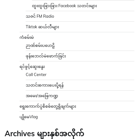
ထူးထူးခြားခြား Facebook သတင်းများ
သဇင် FM Radio
Tiktok ဆယ်လီများ
ကံစမ်းမဲ
ဉာဏ်စမ်းပဟေဠိ
ဖုန်းဘေလ်မဲဖောက်ခြင်း
ရင်ဖွင့်ဆွေးနွေး
Call Center
သတင်းစကားပေးပို့ရန်
အမေး/အဖြေကဏ္ဍ
ရွေးကောက်ပွဲစိစစ်တွေ့ရှိချက်များ
ပျိုမေVlog
Archives များနှစ်အလိုက်