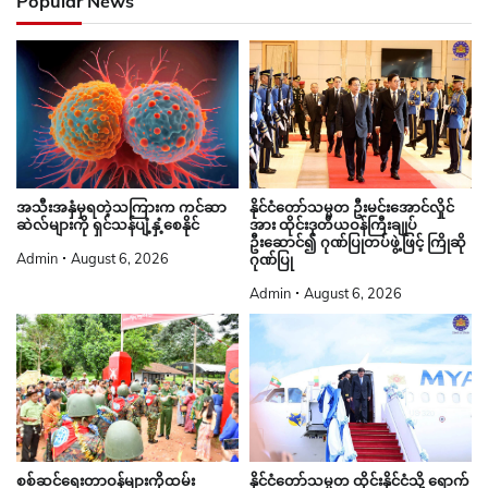
Popular News
နိုင်ငံတော်သမ္မတ ဦးမင်းအောင်လှိုင်
အသီးအနှံမှရတဲ့သကြားက ကင်ဆာ
အား ထိုင်းဒုတိယဝန်ကြီးချုပ်
ဆဲလ်များကို ရှင်သန်ပျံ့နှံ့စေနိုင်
ဦးဆောင်၍ ဂုဏ်ပြုတပ်ဖွဲ့ဖြင့် ကြိုဆို
Admin
August 6, 2026
ဂုဏ်ပြု
Admin
August 6, 2026
စစ်ဆင်ရေးတာဝန်များကိုထမ်း
နိုင်ငံတော်သမ္မတ ထိုင်းနိုင်ငံသို့ ရောက်