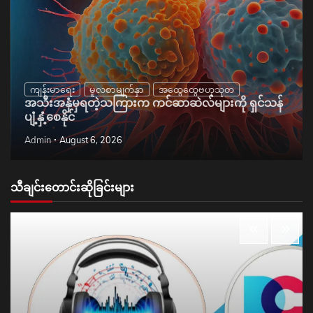
ကျန်းမာရေး
မူလစာမျက်နှာ
အထွေထွေဗဟုသုတ
အသီးအနှံမှရတဲ့သကြားက ကင်ဆာဆဲလ်များကို ရှင်သန်
ပျံ့နှံ့စေနိုင်
Admin
August 6, 2026
သီချင်းတောင်းဆိုခြင်းများ