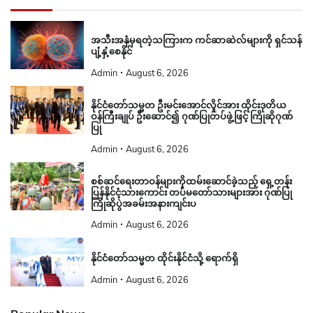
အသီးအနှံမှရတဲ့သကြားက ကင်ဆာဆဲလ်များကို ရှင်သန်
ပျံ့နှံ့စေနိုင်
Admin
August 6, 2026
နိုင်ငံတော်သမ္မတ ဦးမင်းအောင်လှိုင်အား ထိုင်းဒုတိယ
ဝန်ကြီးချုပ် ဦးဆောင်၍ ဂုဏ်ပြုတပ်ဖွဲ့ဖြင့် ကြိုဆိုဂုဏ်
ပြု
Admin
August 6, 2026
စစ်ဆင်ရေးတာဝန်များကိုထမ်းဆောင်ခဲ့သည့် ရှေ့တန်း
ပြန်နိုင်ငံ့သားကောင်း တပ်မတော်သားများအား ဂုဏ်ပြု
ကြိုဆိုပွဲအခမ်းအနားကျင်းပ
Admin
August 6, 2026
နိုင်ငံတော်သမ္မတ ထိုင်းနိုင်ငံသို့ ရောက်ရှိ
Admin
August 6, 2026