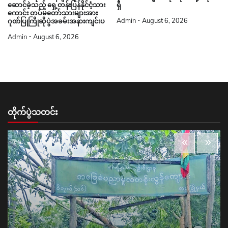
ဆောင်ခဲ့သည့် ရှေ့တန်းပြန်နိုင်ငံ့သား
ရှိ
ကောင်း တပ်မတော်သားများအား
Admin
August 6, 2026
ဂုဏ်ပြုကြိုဆိုပွဲအခမ်းအနားကျင်းပ
Admin
August 6, 2026
တိုက်ပွဲသတင်း