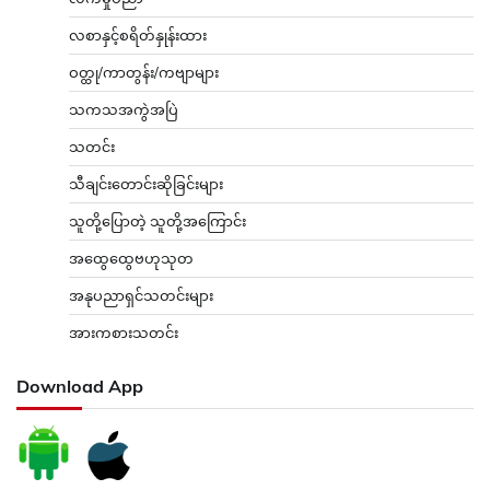
လစာနှင့်စရိတ်နှုန်းထား
ဝတ္ထု/ကာတွန်း/ကဗျာများ
သကသအကွဲအပြဲ
သတင်း
သီချင်းတောင်းဆိုခြင်းများ
သူတို့ပြောတဲ့ သူတို့အကြောင်း
အထွေထွေဗဟုသုတ
အနုပညာရှင်သတင်းများ
အားကစားသတင်း
Download App