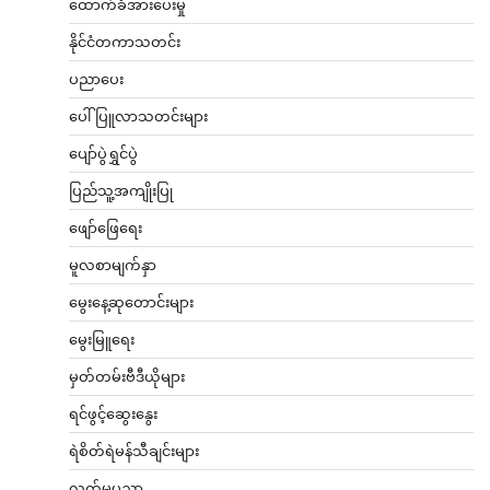
ထောက်ခံအားပေးမှု
နိုင်ငံတကာသတင်း
ပညာပေး
ပေါ်ပြူလာသတင်းများ
ပျော်ပွဲရွှင်ပွဲ
ပြည်သူ့အကျိုးပြု
ဖျော်ဖြေရေး
မူလစာမျက်နှာ
မွေးနေ့ဆုတောင်းများ
မွေးမြူရေး
မှတ်တမ်းဗီဒီယိုများ
ရင်ဖွင့်ဆွေးနွေး
ရဲစိတ်ရဲမန်သီချင်းများ
လက်မှုပညာ