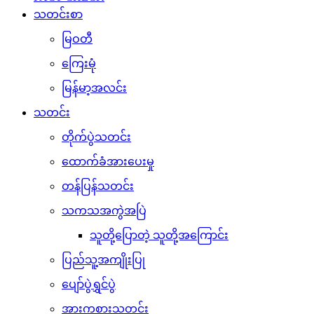
သတင်းစာ
မြဝတီ
ကြေးမုံ
မြန်မာ့အလင်း
သတင်း
တိုက်ပွဲသတင်း
ထောက်ခံအားပေးမှု
တန်ပြန်သတင်း
သကသအကွဲအပြဲ
သူတို့ပြောတဲ့ သူတို့အကြောင်း
ပြည်သူ့အကျိုးပြု
ပျော်ပွဲရွှင်ပွဲ
အားကစားသတင်း