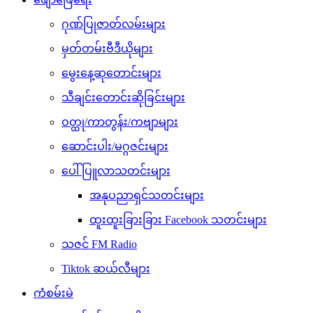
ဂုဏ်ပြုဇာတ်လမ်းများ
မှတ်တမ်းဗီဒီယိုများ
မွေးနေ့ဆုတောင်းများ
သီချင်းတောင်းဆိုခြင်းများ
ဝတ္ထု/ကာတွန်း/ကဗျာများ
ဆောင်းပါး/မဂ္ဂဇင်းများ
ပေါ်ပြူလာသတင်းများ
အနုပညာရှင်သတင်းများ
ထူးထူးခြားခြား Facebook သတင်းများ
သဇင် FM Radio
Tiktok ဆယ်လီများ
ကံစမ်းမဲ