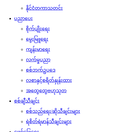
နိုင်ငံတကာသတင်း
ပညာပေး
စိုက်ပျိုးရေး
မွေးမြူရေး
ကျန်းမာရေး
လက်မှုပညာ
စစ်ဘက်ဥပဒေ
လစာနှင့်စရိတ်နှုန်းထား
အထွေထွေဗဟုသုတ
စစ်ချီသီချင်း
စစ်သည်ရေး/ဆိုသီချင်းများ
ရဲစိတ်ရဲမာန်သီချင်းများ
ဖျော်ဖြေရေး