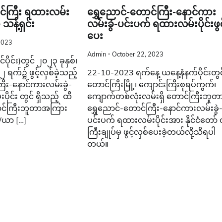
င်ကြီး ရထားလမ်း
ရွှေညောင်-တောင်ကြီး-နောင်ကား
 သန့်ရှင်း
လမ်းခွဲ-ပင်းပက် ရထားလမ်းပိုင်းဖွင
ပေး
2023
Admin
October 22, 2023
ပိုင်း)တွင် ၂၀၂၃ ခုနှစ်၊
က်၌ ဖွင့်လှစ်ခဲ့သည့်
22-10-2023 ရက်နေ့ ယနေ့နံနက်ပိုင်းတွင
ြီး-နောင်ကားလမ်းခွဲ-
တောင်ကြီးမြို့၊ ကျောင်းကြီးစုရပ်ကွက်၊
ိုင်း တွင် ရှိသည့် ထီ
ကျောက်တစ်လုံးလမ်းရှိ တောင်ကြီးဘူတ
ောင်ကြီးဘူတာအကြား
ရွှေညောင်-တောင်ကြီး-နောင်ကားလမ်းခွဲ
/ယာ […]
ပင်းပက် ရထားလမ်းပိုင်းအား နိုင်ငံတော် 
ကြီးချုပ်မှ ဖွင့်လှစ်ပေးခဲ့တယ်လို့သိရပါ
တယ်။