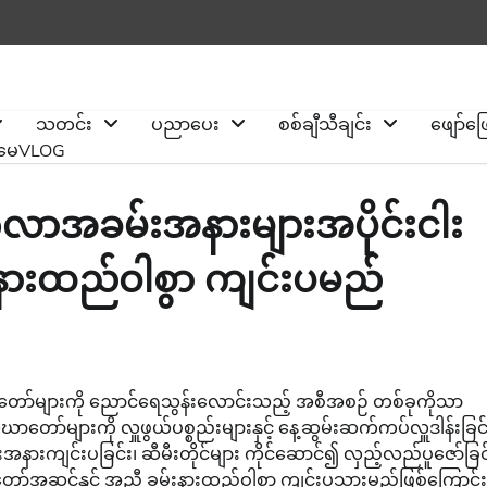
သတင်း
ပညာပေး
စစ်ချီသီချင်း
ဖျော်ဖ
ိုမေVLOG
ဂလာအခမ်းအနားများအပိုင်းငါး
မ်းနားထည်ဝါစွာ ကျင်းပမည်
င်တော်များကို ညောင်ရေသွန်းလောင်းသည့် အစီအစဉ် တစ်ခုကိုသာ
ာ်များကို လှူဖွယ်ပစ္စည်းများနှင့် နေ့ဆွမ်းဆက်ကပ်လှူဒါန်းခြင်
နားကျင်းပခြင်း၊ ဆီမီးတိုင်များ ကိုင်ဆောင်၍ လှည့်လည်ပူဇော်ခြင
ိုင်ငံတော်အဆင့်နှင့် အညီ ခမ်းနားထည်ဝါစွာ ကျင်းပသွားမည်ဖြစ်ကြောင်