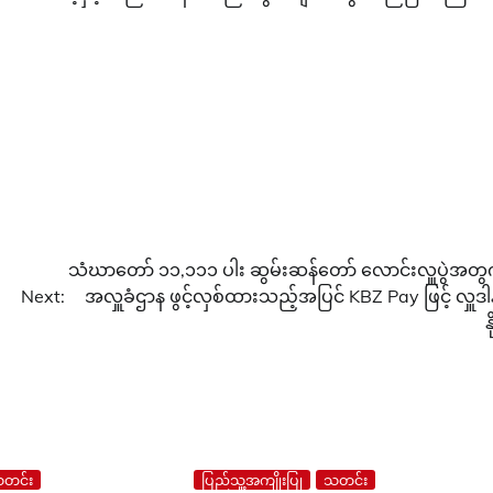
သံဃာတော် ၁၁,၁၁၁ ပါး ဆွမ်းဆန်တော် လောင်းလှူပွဲအတွ
Next:
အလှူခံဌာန ဖွင့်လှစ်ထားသည့်အပြင် KBZ Pay ဖြင့် လှူဒါန
န
တင်း
ပြည်သူ့အကျိုးပြု
သတင်း