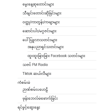
မွေးနေ့ဆုတောင်းများ
သီချင်းတောင်းဆိုခြင်းများ
ဝတ္ထု/ကာတွန်း/ကဗျာများ
ဆောင်းပါး/မဂ္ဂဇင်းများ
ပေါ်ပြူလာသတင်းများ
အနုပညာရှင်သတင်းများ
ထူးထူးခြားခြား Facebook သတင်းများ
သဇင် FM Radio
Tiktok ဆယ်လီများ
ကံစမ်းမဲ
ဉာဏ်စမ်းပဟေဠိ
ဖုန်းဘေလ်မဲဖောက်ခြင်း
ရင်ဖွင့်ဆွေးနွေး