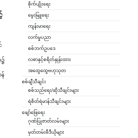
စိုက်ပျိုးရေး
့်
မွေးမြူရေး
ကျန်းမာရေး
လက်မှုပညာ
်
စစ်ဘက်ဥပဒေ
လစာနှင့်စရိတ်နှုန်းထား
ာ၌
-
အထွေထွေဗဟုသုတ
၀န်
စစ်ချီသီချင်း
စစ်သည်ရေး/ဆိုသီချင်းများ
ရဲစိတ်ရဲမာန်သီချင်းများ
ဖျော်ဖြေရေး
ဂုဏ်ပြုဇာတ်လမ်းများ
မှတ်တမ်းဗီဒီယိုများ