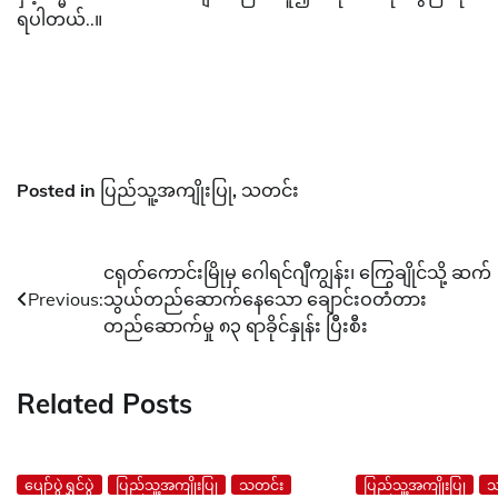
ရပါတယ်..။
Posted in
ပြည်သူ့အကျိုးပြု
,
သတင်း
Post
ငရုတ်ကောင်းမြိုမှ ဂေါရင်ဂျီကျွန်း၊ ကြွေချိုင်သို့ ဆက်
Previous:
သွယ်တည်ဆောက်နေသော ချောင်းဝတံတား
navigation
တည်ဆောက်မှု ၈၃ ရာခိုင်နှုန်း ပြီးစီး
Related Posts
ပျော်ပွဲရွှင်ပွဲ
ပြည်သူ့အကျိုးပြု
သတင်း
ပြည်သူ့အကျိုးပြု
သ