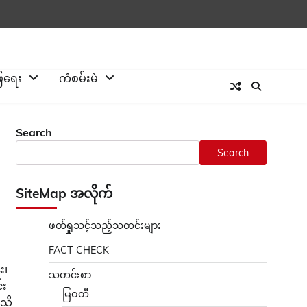
ြေရေး
ကံစမ်းမဲ
Search
Search
SiteMap အလိုက်
ဖတ်ရှုသင့်သည့်သတင်းများ
FACT CHECK
း၊
သတင်းစာ
်း
မြဝတီ
းသိ