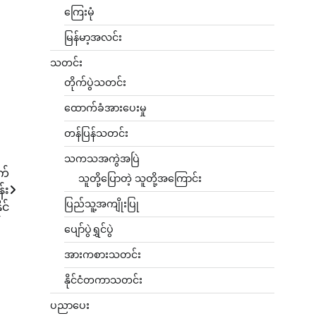
ကြေးမုံ
မြန်မာ့အလင်း
သတင်း
တိုက်ပွဲသတင်း
ထောက်ခံအားပေးမှု
တန်ပြန်သတင်း
သကသအကွဲအပြဲ
က်
သူတို့ပြောတဲ့ သူတို့အကြောင်း
်း
ပြည်သူ့အကျိုးပြု
ိုင်
ပျော်ပွဲရွှင်ပွဲ
အားကစားသတင်း
နိုင်ငံတကာသတင်း
ပညာပေး