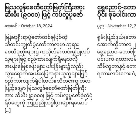
မြသလွန်စေတီတော်မြတ်ကြီးအား
ရွှေညောင်-တော
ဆီးမီး (၉၀၀၀) ဖြင့် ကပ်လှုပူဇော်
ပိုင်း စုပေါင်းကာ
အေးခင်
October 18, 2024
ပုည
November 12, 
မြန်မာ့ရိုးရာပွဲတော်တစ်ခုဖြစ်တဲ့
ရှမ်းပြည်နယ်(တောင်
သီတင်းကျွတ်ပွဲတော်ကာလမှာ ဘုရား
အောက်တိုဘာလ ၂၂ ရ
စေတီပုထိုးများ၌ ကုသိုလ်ကောင်းမှုပြုလုပ်
ရွှေညောင်-တောင်က
သူများဖြင့် စည်ကားလျက်ရှိနေသလို
ပင်းပက် ရထားလမ်းပ
အပန်းဖြေစခန်းများ ပန်းခြံများ၌လည်း
သိမ်ဘူတာနှင့် တ
သွားရောက်အပန်းဖြေအနားယူသူများဖြင့်
ရထားလမ်းဘေး ဝဲ
စည်ကားလျက်ရှိပါတယ်။ သီတင်းကျွတ်လ
ပြည့်နေ့မှာ မြသလွန်စေတီတော်မြတ်ကြီး
အား ဆီးမီး (၉၀၀၀) ဖြင့် ကပ်လှုပူဇော်ခဲ့တဲ့ပုံ
ရိပ်တွေကို ကြည်ညိုသဒ္ဒါပွားများရအောင်
[…]