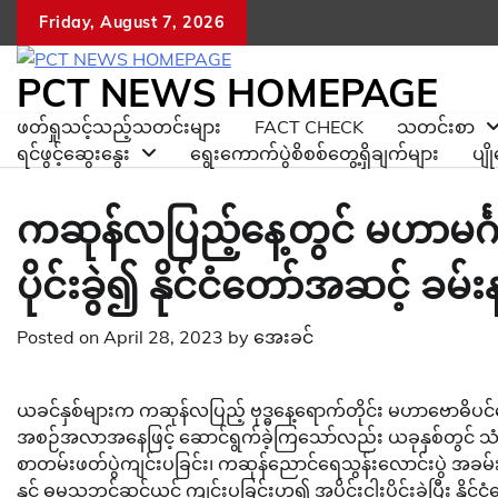
Skip
Friday, August 7, 2026
to
content
PCT NEWS HOMEPAGE
ဖတ်ရှုသင့်သည့်သတင်းများ
FACT CHECK
သတင်းစာ
ရင်ဖွင့်ဆွေးနွေး
ရွေးကောက်ပွဲစိစစ်တွေ့ရှိချက်များ
ပျ
ကဆုန်လပြည့်နေ့တွင် မဟာမင်္
ပိုင်းခွဲ၍ နိုင်ငံတော်အဆင့် ခ
Posted on
April 28, 2023
by
အေးခင်
ယခင်နှစ်များက ကဆုန်လပြည့် ဗုဒ္ဓနေ့ရောက်တိုင်း မဟာဗောဓိပ
အစဉ်အလာအနေဖြင့် ဆောင်ရွက်ခဲ့ကြသော်လည်း ယခုနှစ်တွင် သံဃာတေ
စာတမ်းဖတ်ပွဲကျင်းပခြင်း၊ ကဆုန်ညောင်ရေသွန်းလောင်းပွဲ အခမ်းအ
နှင့် ဓမ္မသဘင်ဆင်ယင် ကျင်းပခြင်းဟူ၍ အပိုင်းငါးပိုင်းခွဲပြီး န