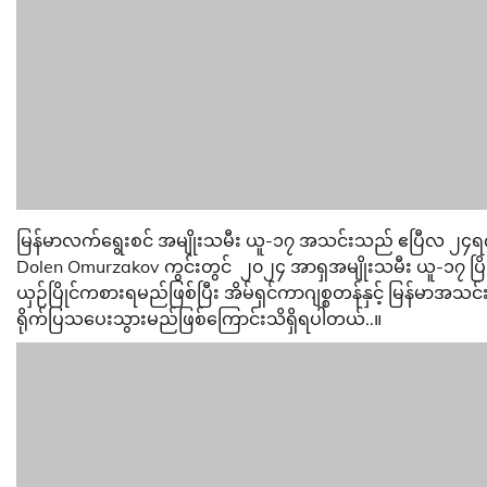
မြန်မာလက်ရွေးစင် အမျိုးသမီး ယူ-၁၇ အသင်းသည် ဧပြီလ ၂၄ရက်၊မြန
Dolen Omurzakov ကွင်းတွင် ၂၀၂၄ အာရှအမျိုးသမီး ယူ-၁၇ ပြိုင်ပ
ယှဉ်ပြိုင်ကစားရမည်ဖြစ်ပြီး အိမ်ရှင်ကာဂျစ္စတန်နှင့် မြန်မာအသင
ရိုက်ပြသပေးသွားမည်ဖြစ်ကြောင်းသိရှိရပါတယ်..။