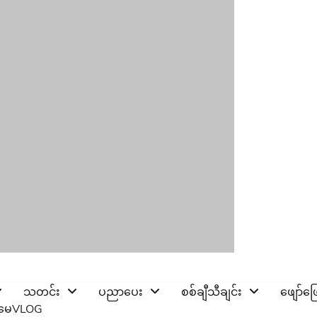
သတင်း
ပညာပေး
စစ်ချီသီချင်း
ဖျော်ဖ
ိုမေVLOG