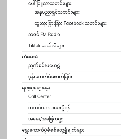
ပေါ်ပြူလာသတင်းများ
အနုပညာရှင်သတင်းများ
ထူးထူးခြားခြား Facebook သတင်းများ
သဇင် FM Radio
Tiktok ဆယ်လီများ
ကံစမ်းမဲ
ဉာဏ်စမ်းပဟေဠိ
ဖုန်းဘေလ်မဲဖောက်ခြင်း
ရင်ဖွင့်ဆွေးနွေး
Call Center
သတင်းစကားပေးပို့ရန်
အမေး/အဖြေကဏ္ဍ
ရွေးကောက်ပွဲစိစစ်တွေ့ရှိချက်များ