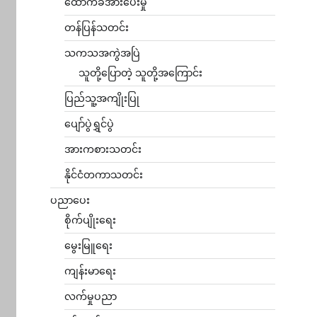
ထောက်ခံအားပေးမှု
တန်ပြန်သတင်း
သကသအကွဲအပြဲ
သူတို့ပြောတဲ့ သူတို့အကြောင်း
ပြည်သူ့အကျိုးပြု
ပျော်ပွဲရွှင်ပွဲ
အားကစားသတင်း
နိုင်ငံတကာသတင်း
ပညာပေး
စိုက်ပျိုးရေး
မွေးမြူရေး
ကျန်းမာရေး
လက်မှုပညာ