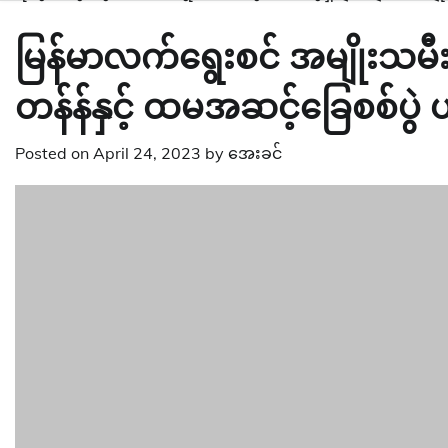
မြန်မာလက်ရွေးစင် အမျိုးသမီး
တန်န်နှင့် ထမအဆင့်ခြေစစ်ပွဲ 
Posted on
April 24, 2023
by
အေးခင်