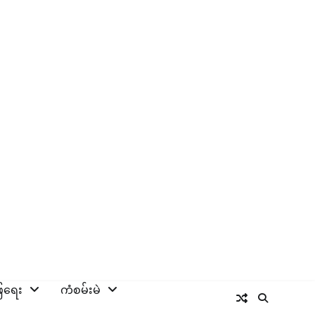
ြေရေး
ကံစမ်းမဲ