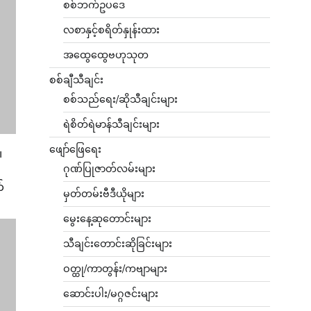
စစ်ဘက်ဥပဒေ
လစာနှင့်စရိတ်နှုန်းထား
အထွေထွေဗဟုသုတ
စစ်ချီသီချင်း
စစ်သည်ရေး/ဆိုသီချင်းများ
ရဲစိတ်ရဲမာန်သီချင်းများ
ဖျော်ဖြေရေး
၊
ဂုဏ်ပြုဇာတ်လမ်းများ
်
မှတ်တမ်းဗီဒီယိုများ
မွေးနေ့ဆုတောင်းများ
သီချင်းတောင်းဆိုခြင်းများ
ဝတ္ထု/ကာတွန်း/ကဗျာများ
ဆောင်းပါး/မဂ္ဂဇင်းများ