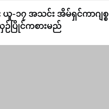
 ယူ-၁၇ အသင်း အိမ်ရှင်ကာဂျစ္စ
ယှဉ်ပြိုင်ကစားမည်