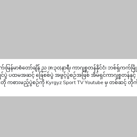
်မာစံတော်ချိန် ည (၈:၃၀)နာရီ၊ ကာဂျစ္စတန်နိုင်ငံ၊ ဘစ်ရှ်ကက်မြို
ွဲ ပထမအဆင့် ခြေစစ်ပွဲ အဖွင့်ပွဲစဉ်အဖြစ် အိမ်ရှင်ကာဂျစ္စတန်နှင့်
်းတို ကစားမည့်ပွဲစဉ်ကို Kyrgyz Sport TV Youtube မှ တစ်ဆင့် တိုက