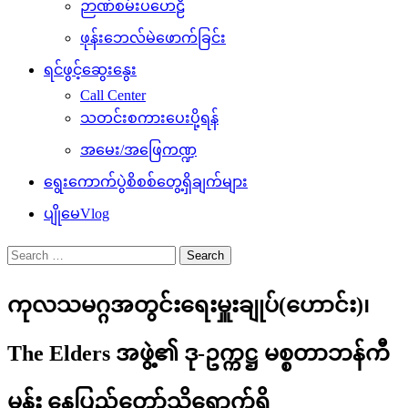
ဉာဏ်စမ်းပဟေဠိ
ဖုန်းဘေလ်မဲဖောက်ခြင်း
ရင်ဖွင့်ဆွေးနွေး
Call Center
သတင်းစကားပေးပို့ရန်
အမေး/အဖြေကဏ္ဍ
ရွေးကောက်ပွဲစိစစ်တွေ့ရှိချက်များ
ပျိုမေVlog
Search
for:
ကုလသမဂ္ဂအတွင်းရေးမှူးချုပ်(ဟောင်း)၊
The Elders အဖွဲ့၏ ဒု-ဥက္ကဋ္ဌ မစ္စတာဘန်ကီ
မွန်း နေပြည်တော်သို့ရောက်ရှိ