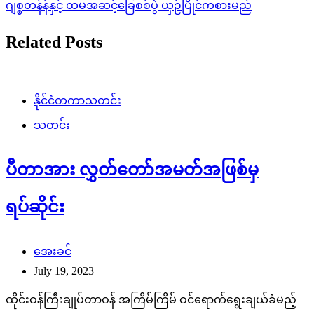
ထိုင်းဝန်ကြီးချုပ်တာဝန် အကြိမ်ကြိမ် ဝင်ရောက်ရွေးချယ်ခံမည့်
Move forward ပါတီ ခေါင်းဆောင် ပီတာသည် မီဒီယာကုမ္ပဏီ၌
ရှယ်ယာပိုင်ဆိုင်ထားမှုကြောင့် ၎င်းကို အခြေခံဥပဒေခုံရုံးက
လွှတ်တော်အမတ်အဖြစ်မှ ဆိုင်းငံ့ထားရန် ယနေ့ […]
နိုင်ငံတကာသတင်း
သတင်း
တစ်ပတ်ပြန် လည်သော”ဝဋ်”
admin
July 1, 2023
ယခုလက်ရှိအချိန်မှာတော့ ပြင်သစ်မှာ အဓိကရုန်းတွေ ဖြစ်ပေါ်နေ