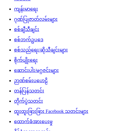
ထောက်ခံအားပေးမှု
နိုင်ငံတကာသတင်း
ပညာပေး
ပေါ်ပြူလာသတင်းများ
ပျော်ပွဲရွှင်ပွဲ
ပြည်သူ့အကျိုးပြု
ဖျော်ဖြေရေး
မူလစာမျက်နှာ
မွေးနေ့ဆုတောင်းများ
မွေးမြူရေး
မှတ်တမ်းဗီဒီယိုများ
ရင်ဖွင့်ဆွေးနွေး
ရဲစိတ်ရဲမန်သီချင်းများ