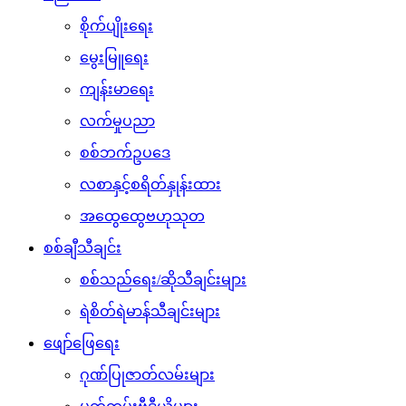
မှတ်တမ်းဗီဒီယိုများ
မွေးနေ့ဆုတောင်းများ
သီချင်းတောင်းဆိုခြင်းများ
ဝတ္ထု/ကာတွန်း/ကဗျာများ
ဆောင်းပါး/မဂ္ဂဇင်းများ
ပေါ်ပြူလာသတင်းများ
အနုပညာရှင်သတင်းများ
ထူးထူးခြားခြား Facebook သတင်းများ
သဇင် FM Radio
Tiktok ဆယ်လီများ
ကံစမ်းမဲ
ဉာဏ်စမ်းပဟေဠိ