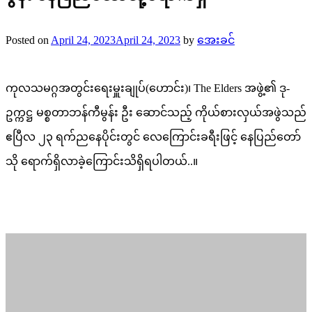
Posted on
April 24, 2023
April 24, 2023
by
အေးခင်
ကုလသမဂ္ဂအတွင်းရေးမှူးချုပ်(ဟောင်း)၊ The Elders အဖွဲ့၏ ဒု-
ဥက္ကဋ္ဌ မစ္စတာဘန်ကီမွန်း ဦး ဆောင်သည့် ကိုယ်စားလှယ်အဖွဲသည်
ဧပြီလ ၂၃ ရက်ညနေပိုင်းတွင် လေကြောင်းခရီးဖြင့် နေပြည်တော်
သို ရောက်ရှိလာခဲ့ကြောင်းသိရှိရပါတယ်..။
Posted in
နိုင်ငံတကာသတင်း
,
သတင်း
Post
Previous:
COVID 19ရောဂါများ ပြန်လည်ဂရုစိုက်ကြပါ
navigation