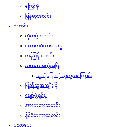
ပညာပေး
စိုက်ပျိုးရေး
မွေးမြူရေး
ကျန်းမာရေး
လက်မှုပညာ
စစ်ဘက်ဥပဒေ
လစာနှင့်စရိတ်နှုန်းထား
အထွေထွေဗဟုသုတ
စစ်ချီသီချင်း
စစ်သည်ရေး/ဆိုသီချင်းများ
ရဲစိတ်ရဲမာန်သီချင်းများ
ဖျော်ဖြေရေး
ဂုဏ်ပြုဇာတ်လမ်းများ