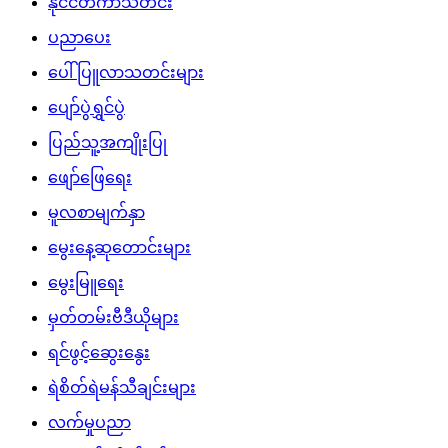
လက်မှုပညာ
လစာနှင့်စရိတ်နှုန်းထား
ဝတ္ထု/ကာတွန်း/ကဗျာများ
သကသအကွဲအပြဲ
သတင်း
သီချင်းတောင်းဆိုခြင်းများ
သူတို့ပြောတဲ့ သူတို့အကြောင်း
အထွေထွေဗဟုသုတ
အနုပညာရှင်သတင်းများ
အားကစားသတင်း
Download App