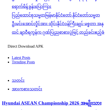
Hyundai ASEAN Championship 2026 အမျိုးသား
ဘောလုံးပြိုင်ပွဲ၊ အုပ်စုအဆင့် မြန်မာအသင်းနှင့် ထိုင်း
အသင်းယှဉ်ပြိုင်မှု တိုက်ရိုက်ထုတ်လွှင့်မည်
admin
August 7, 2026
Read More
ပေါ်ပြူလာသတင်းများ
ပြည်သူ့အကျိုးပြု
မူလစာမျက်နှာ
သတင်း
လေးမျက်နှာမြို့နယ်၊ ဟင်္သာတမြို့နယ်၊ ရေကြည်