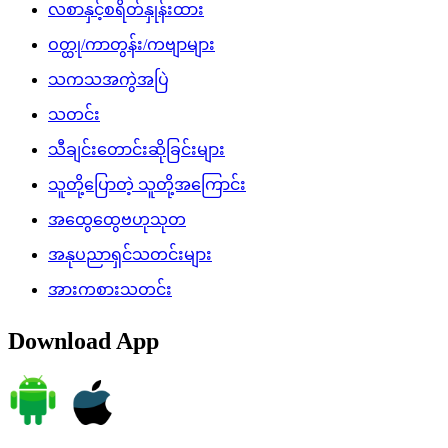
မကြာခင်ကတင်ထားသော
Hyundai ASEAN Championship 2026 အမျိုးသားဘောလုံး
ပြိုင်ပွဲ၊ အုပ်စုအဆင့် မြန်မာအသင်းနှင့် ထိုင်းအသင်း
ယှဉ်ပြိုင်မှု တိုက်ရိုက်ထုတ်လွှင့်မည်
လေးမျက်နှာမြို့နယ်၊ ဟင်္သာတမြို့နယ်၊ ရေကြည်မြို့နယ်နှင့်
ကျုံပျော်မြို့နယ်တို့တွင် ရေကြီးရေလျှံမှုများကြောင့် ကူညီ
ကယ်ဆယ်ရေးလုပ်ငန်းများ ဆက်လက်ဆောင်ရွက်
ပြည်ထောင်စုသမ္မတမြန်မာနိုင်ငံတော်နှင့် ထိုင်းနိုင်ငံတို့
အကြား နားလည်မှုစာချွန်လွှာများနှင့် သဘောတူစာချုပ်များ
အပြန်အလှန်လက်မှတ်ရေးထိုးလဲလှယ်
ပြည်ထောင်စုသမ္မတမြန်မာနိုင်ငံတော် နိုင်ငံတော်သမ္မတ