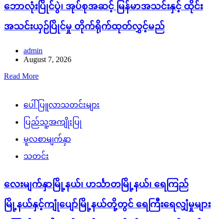
မြို့နယ်နှင့်ကျုံပျော်မြို့နယ်တို့တွင် ရေကြီးရေလျှံမှုများ
ကြောင့် ကူညီကယ်ဆယ်ရေးလုပ်ငန်းများ ဆက်လက်
ဆောင်ရွက်
admin
August 7, 2026
ဧရာဝတီတိုင်းဒေသကြီး၊ လေးမျက်နှာမြို့နယ်တွင် ၂၀၂၆ခုနှစ်၊
ဇူလိုင်လ ၃၀ ရက် ညပိုင်းတွင် မိုးသည်းထန်စွာရွာသွန်းမှုနှင့် မြစ်
ရေတိုက်စားမှုကြောင့် ငဝန်တာ၏ အောက်ခံမြစ်ကျိုးအင်းသဲ
ကြောမှထူးပေါက်၍ ရေဖြတ်သန်းစီးဆင်းမှုကြောင့် တာတမံနိမ့်
ကျမှုဖြစ်ပွားပြီး ရေကျော်စီးဝင်ခြင်းကြောင့် ယနေ့အထိ
လေးမျက်နှာမြို့ပေါ် ရပ်ကွက်(၅)ခု၊ မြို့တွင်းလမ်းမကြီးများနှင့်
ပတ်ဝန်းကျင်ကျေးရွာ ၇၂ ရွာ၊ ဟင်္သာတ မြို့နယ် ၂၆ ရွာ၊
ရေကြည်မြို့နယ် ၆ ရွာနှင့်ကျုံပျော်မြို့နယ် ၂ ရွာ ၊ စုစုပေါင်း