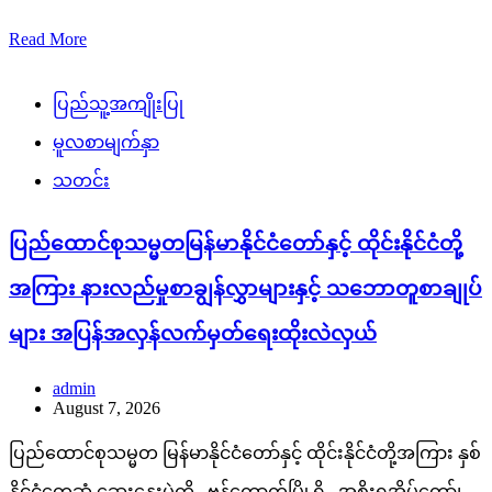
နိုင်ငံတွေ့ဆုံ ဆွေးနွေးပွဲကို ဗန်ကောက်မြို့ရှိ အစိုးရအိမ်တော်၊
Pakdi Bodin Building ၌ ကျင်းပပြုလုပ်သည်။ အဆိုပါတွေ့ဆုံ
ဆွေးနွေးပွဲသို့ ပြည်ထောင်စု သမ္မတမြန်မာနိုင်ငံတော် နိုင်ငံတော်
သမ္မတ ဦးမင်းအောင်လှိုင်၊ ထိုင်းနိုင်ငံဝန်ကြီးချုပ် မစ္စတာ အနုထင်
ချာဝီရကွန်တို့နှင့်အတူ ပြည်ထောင်စုဝန်ကြီးများဖြစ်ကြသည့် ဦး
ခင်မောင်ရီ၊ ဦးတင်မောင်ဆွေ၊ ဦးကိုကိုလွင်၊ ဦးခင်မောင်စိုး၊ ဦး
ထွန်းအုံ၊ ကရင်ပြည်နယ်ဝန်ကြီးချုပ် ဦးစောမြင့်ဦး၊
တနင်္သာရီတိုင်းဒေသကြီးဝန်ကြီးချုပ် ဦးဇော်နိုင်ဦး၊ ခရီးစဉ်တွင်
လိုက်ပါလာကြသည့်…
Read More
ပြည်သူ့အကျိုးပြု