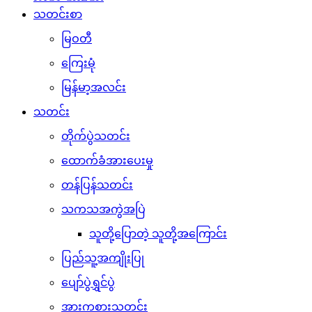
သတင်းစာ
မြဝတီ
ကြေးမုံ
မြန်မာ့အလင်း
သတင်း
တိုက်ပွဲသတင်း
ထောက်ခံအားပေးမှု
တန်ပြန်သတင်း
သကသအကွဲအပြဲ
သူတို့ပြောတဲ့ သူတို့အကြောင်း
ပြည်သူ့အကျိုးပြု
ပျော်ပွဲရွှင်ပွဲ
အားကစားသတင်း