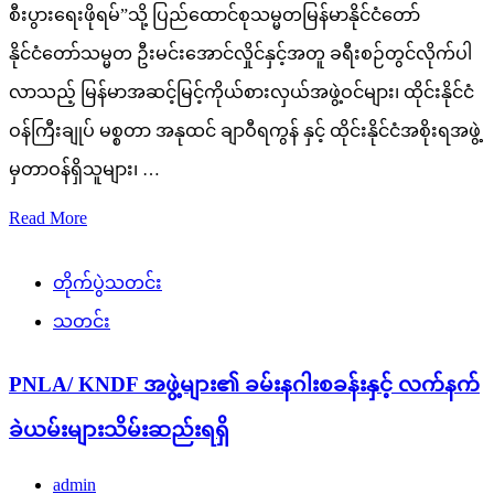
admin
December 7, 2024
ပြည်သူ့စစ်မှ ခွန်မျိုးချစ် ဦးဆောင်တဲ့ အဖွဲ့နှင့် တပ်မတော်
စစ်ကြောင်းများသည် အကြမ်းဖက် PNLA/ KNDF အဖွဲ့များ
ကျူးကျော်ဝင်ရောက် တပ်စွဲထားသည့် ပအိုဝ်းဒေသအတွင်းရှိ
ခမ်းနဂါးစခန်းအား ယနေ့ မွန်းလွဲ ၃ နာရီ ခန့်တွင် သိမ်းပိုက်ရရှိခဲ့
ပါသည်။
Read More
ကံစမ်းမဲ
သတင်း
ဖုန်းဘေလ်ခဲခြစ်နံပါတ်လေးတွေ မကြာခင် website မှာ