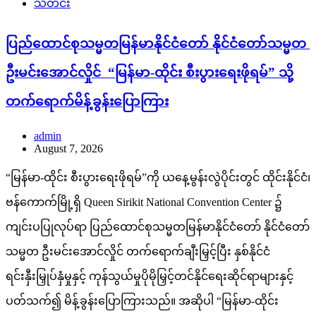
ပတ်သက်၍ မိန့်ခွန်းပြောကြားသည်။ အဆိုပါ “မြန်မာ-ထိုင်း
စီးပွားရေးဖိုရမ်”သို့ ပြည်ထောင်စုသမ္မတမြန်မာနိုင်ငံတော်
နိုင်ငံတော်သမ္မတ ဦးမင်းအောင်လှိုင်နှင့်အတူ ခရီးစဉ်တွင်လိုက်ပါ
လာသည့် မြန်မာအဆင့်မြင့်ကိုယ်စားလှယ်အဖွဲ့ဝင်များ၊ ထိုင်းနိုင်ငံ
ဝန်ကြီးချုပ် မစ္စတာ အနုထင် ချာဝီရကွန် နှင့် ထိုင်းနိုင်ငံအစိုးရအဖွဲ့
မှတာဝန်ရှိသူများ၊ …
Read More
တိုက်ပွဲသတင်း
သတင်း
PNLA/ KNDF အဖွဲ့များ၏ ခမ်းနဂါးစခန်းနှင့် လက်နက်
ခဲယမ်းများသိမ်းဆည်းရရှိ