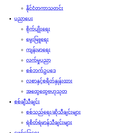
နိုင်ငံတကာသတင်း
ပညာပေး
စိုက်ပျိုးရေး
မွေးမြူရေး
ကျန်းမာရေး
လက်မှုပညာ
စစ်ဘက်ဥပဒေ
လစာနှင့်စရိတ်နှုန်းထား
အထွေထွေဗဟုသုတ
စစ်ချီသီချင်း
စစ်သည်ရေး/ဆိုသီချင်းများ
ရဲစိတ်ရဲမာန်သီချင်းများ
ဖျော်ဖြေရေး