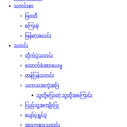
သတင်းစာ
မြဝတီ
ကြေးမုံ
မြန်မာ့အလင်း
သတင်း
တိုက်ပွဲသတင်း
ထောက်ခံအားပေးမှု
တန်ပြန်သတင်း
သကသအကွဲအပြဲ
သူတို့ပြောတဲ့ သူတို့အကြောင်း
ပြည်သူ့အကျိုးပြု
ပျော်ပွဲရွှင်ပွဲ
အားကစားသတင်း