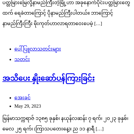
ပတ္တမြားမြေလို့နာမည်ကြီးတဲ့မြို့ဟာ အခုနောက်ပိုင်းပတ္တမြားတွေ
ထက် ရေခဲတာကြောင့် ပိုနာမည်ကြီးပါတယ်။ ဘာကြောင့်
နာမည်ကြီးကြီး မိုးကုတ်ဟာလာရတာဝေးပေမဲ့ […]
ပေါ်ပြူလာသတင်းများ
သတင်း
အသိပေး နှိုးဆော်ပန်ကြားခြင်း
အေးခင်
May 29, 2023
မြန်မာသက္ကရာဇ် ၁၃၈၅ ခုနှစ်၊ နယုန်လဆန်း ၇ ရက်၊ ၂ဝ၂၃ ခုနှစ်၊
မေလ ၂၅ ရက်၊ (ကြာသပတေးနေ့)၊ ည ၁၁ နာရီ […]