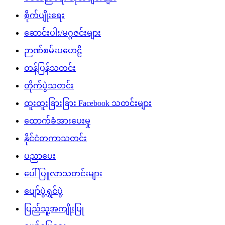
စိုက်ပျိုးရေး
ဆောင်းပါး/မဂ္ဂဇင်းများ
ဉာဏ်စမ်းပဟေဠိ
တန်ပြန်သတင်း
တိုက်ပွဲသတင်း
ထူးထူးခြားခြား Facebook သတင်းများ
ထောက်ခံအားပေးမှု
နိုင်ငံတကာသတင်း
ပညာပေး
ပေါ်ပြူလာသတင်းများ
ပျော်ပွဲရွှင်ပွဲ
ပြည်သူ့အကျိုးပြု