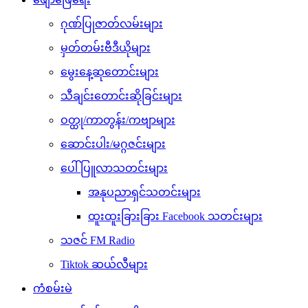
ဂုဏ်ပြုဇာတ်လမ်းများ
မှတ်တမ်းဗီဒီယိုများ
မွေးနေ့ဆုတောင်းများ
သီချင်းတောင်းဆိုခြင်းများ
ဝတ္ထု/ကာတွန်း/ကဗျာများ
ဆောင်းပါး/မဂ္ဂဇင်းများ
ပေါ်ပြူလာသတင်းများ
အနုပညာရှင်သတင်းများ
ထူးထူးခြားခြား Facebook သတင်းများ
သဇင် FM Radio
Tiktok ဆယ်လီများ
ကံစမ်းမဲ