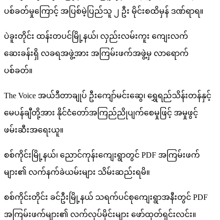
ပစ်ခတ်မှုကြောင့် အပြစ်မဲ့ပြည်သူ ၂ ဦး မိုင်းစထိမှန် ဒဏ်ရာရ။
ပဲခူးတိုင်း ထန်းတပင်မြို့နယ်၊ လှည်းလမ်းကူး ကျေးလက်
ဆေးခန်းရှိ လခရအဖွဲ့အား အကြမ်းဖက်အဖွဲ့မှ လာရောက်
ပစ်ခတ်။
The Voice အယ်ဒီတာချုပ် ဦးကျော်မင်းဆွေ၊ ရွှေရည်သိန်းတန်နှင့်
မေပန်ချီတို့အား နိုင်ငံတော်အကြည်ညိုပျက်စေမှုဖြင့် အမှုဖွင့်
ဖမ်းဆီးအရေးယူ။
စစ်ကိုင်းမြို့နယ်၊ ညောင်ကုန်းကျေးရွာတွင် PDF အကြမ်းဖက်
များ၏ လက်နက်ခဲယမ်းများ သိမ်းဆည်းရမိ။
စစ်ကိုင်းတိုင်း ခင်ဦးမြို့နယ် သရက်ပင်စုကျေးရွာအနီးတွင် PDF
အကြမ်းဖက်များ၏ လက်လုပ်မိုင်းများ ဖော်ထုတ်ရှင်းလင်း။