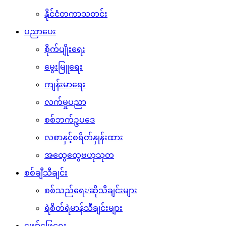
နိုင်ငံတကာသတင်း
ပညာပေး
စိုက်ပျိုးရေး
မွေးမြူရေး
ကျန်းမာရေး
လက်မှုပညာ
စစ်ဘက်ဥပဒေ
လစာနှင့်စရိတ်နှုန်းထား
အထွေထွေဗဟုသုတ
စစ်ချီသီချင်း
စစ်သည်ရေး/ဆိုသီချင်းများ
ရဲစိတ်ရဲမာန်သီချင်းများ
ဖျော်ဖြေရေး