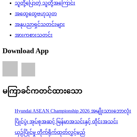
သူတို့ပြောတဲ့ သူတို့အကြောင်း
အထွေထွေဗဟုသုတ
အနုပညာရှင်သတင်းများ
အားကစားသတင်း
Download App
မကြာခင်ကတင်ထားသော
Hyundai ASEAN Championship 2026 အမျိုးသားဘောလုံး
ပြိုင်ပွဲ၊ အုပ်စုအဆင့် မြန်မာအသင်းနှင့် ထိုင်းအသင်း
ယှဉ်ပြိုင်မှု တိုက်ရိုက်ထုတ်လွှင့်မည်