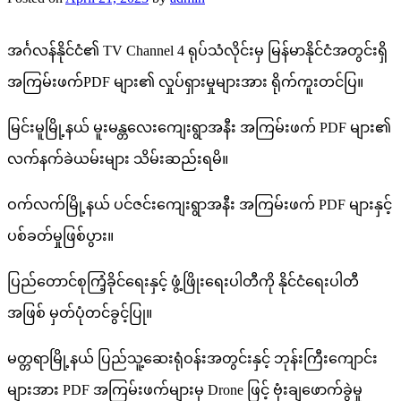
အင်္ဂလန်နိုင်ငံ၏ TV Channel 4 ရုပ်သံလိုင်းမှ မြန်မာနိုင်ငံအတွင်းရှိ
အကြမ်းဖက်PDF များ၏ လှုပ်ရှားမှုများအား ရိုက်ကူးတင်ပြ။
မြင်းမူမြို့နယ် မူးမန္တလေးကျေးရွာအနီး အကြမ်းဖက် PDF များ၏
လက်နက်ခဲယမ်းများ သိမ်းဆည်းရမိ။
ဝက်လက်မြို့နယ် ပင်ဇင်းကျေးရွာအနီး အကြမ်းဖက် PDF များနှင့်
ပစ်ခတ်မှုဖြစ်ပွား။
ပြည်တောင်စုကြံ့ခိုင်ရေးနှင့် ဖွံ့ဖြိုးရေးပါတီကို နိုင်ငံရေးပါတီ
အဖြစ် မှတ်ပုံတင်ခွင့်ပြု။
မတ္တရာမြို့နယ် ပြည်သူ့ဆေးရုံဝန်းအတွင်းနှင့် ဘုန်းကြီးကျောင်း
များအား PDF အကြမ်းဖက်များမှ Drone ဖြင့် ဗုံးချဖောက်ခွဲမှု