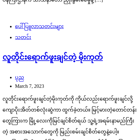
ပေါ်ပြူလာသတင်းများ
သတင်း
လူတိုင်းရောက်ဖူးချင်တဲ့ မိုးကုတ်
ပုည
March 7, 2023
လူတိုင်းရောက်ဖူးချင်တဲ့မိုးကုတ်ကို ကိုယ်လည်းရောက်ဖူးချင်လို့
ကျောပိုးအိတ်တစ်လုံးဆွဲကာ ထွက်ခဲ့တယ်။ မြင့်မားတဲ့တောင်တန်း
တွေကြားက မြို့လေးကိုမြင်ချင်စိတ်ရယ် သူ့ရဲ့အရမ်းနာမည်ကြီး
တဲ့ အစားအသောက်တွေကို မြည်းစမ်းချင်စိတ်တွေနဲ့ပေါ့။