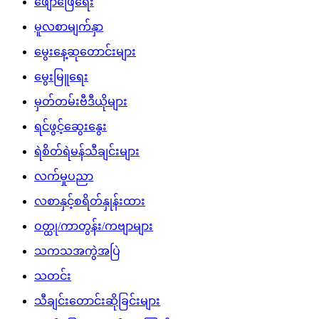
ဖျော်ဖြေရေး
မူလစာမျက်နှာ
မွေးနေ့ဆုတောင်းများ
မွေးမြူရေး
မှတ်တမ်းဗီဒီယိုများ
ရင်ဖွင့်ဆွေးနွေး
ရဲစိတ်ရဲမန်သီချင်းများ
လက်မှုပညာ
လစာနှင့်စရိတ်နှုန်းထား
ဝတ္ထု/ကာတွန်း/ကဗျာများ
သကသအကွဲအပြဲ
သတင်း
သီချင်းတောင်းဆိုခြင်းများ