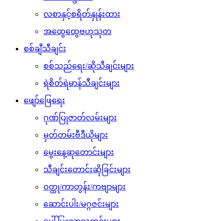
လစာနှင့်စရိတ်နှုန်းထား
အထွေထွေဗဟုသုတ
စစ်ချီသီချင်း
စစ်သည်ရေး/ဆိုသီချင်းများ
ရဲစိတ်ရဲမာန်သီချင်းများ
ဖျော်ဖြေရေး
ဂုဏ်ပြုဇာတ်လမ်းများ
မှတ်တမ်းဗီဒီယိုများ
မွေးနေ့ဆုတောင်းများ
သီချင်းတောင်းဆိုခြင်းများ
ဝတ္ထု/ကာတွန်း/ကဗျာများ
ဆောင်းပါး/မဂ္ဂဇင်းများ