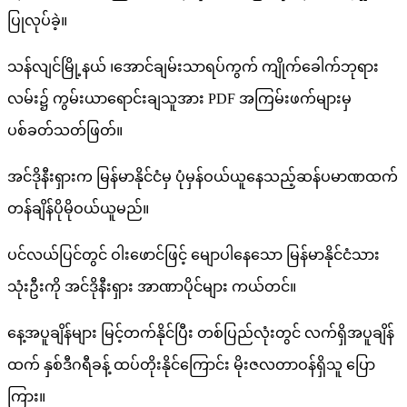
ပြုလုပ်ခဲ့။
သန်လျင်မြို့နယ် ၊အောင်ချမ်းသာရပ်ကွက် ကျိုက်ခေါက်ဘုရား
လမ်း၌ ကွမ်းယာရောင်းချသူအား PDF အကြမ်းဖက်များမှ
ပစ်ခတ်သတ်ဖြတ်။
အင်ဒိုနီးရှားက မြန်မာနိုင်ငံမှ ပုံမှန်ဝယ်ယူနေသည့်ဆန်ပမာဏထက်
တန်ချိန်ပိုမိုဝယ်ယူမည်။
ပင်လယ်ပြင်တွင် ဝါးဖောင်ဖြင့် မျောပါနေသော မြန်မာနိုင်ငံသား
သုံးဦးကို အင်ဒိုနီးရှား အာဏာပိုင်များ ကယ်တင်။
နေ့အပူချိန်များ မြင့်တက်နိုင်ပြီး တစ်ပြည်လုံးတွင် လက်ရှိအပူချိန်
ထက် နှစ်ဒီဂရီခန့် ထပ်တိုးနိုင်ကြောင်း မိုးဇလတာဝန်ရှိသူ ပြော
ကြား။