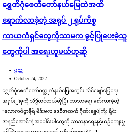
ရွှေတိဂုံစေတီတော်နယ်မြေထဲအထိ
ရောက်လာခဲ့တဲ့ အရုပ် ၂ ရုပ်ကိစ္စ
ကာယကံရှင်တွေကိုသာမက ခွင့်ပြုပေးခဲ့သူ
တွေကိုပါ အရေးယူမယ်ဟုဆို
ပုည
October 24, 2022
ရွှေတိဂုံစေတီတော်ဝတ္တုကံနယ်မြေအတွင်း လိင်ဖျော်ဖြေရေး
အရုပ်(၂)ခုကို သိဒ္ဓိတင်တယ်ဆိုပြီး ဘာသာရေး စော်ကားခဲ့တဲ့
“လောကဝိဇ္ဇာဓိုရ် မိန်းမလှ ဒေဝီအထက် ဂိုဏ်းချုပ်ကြီး ရှိင်း
ဇာနည်အောင်”နဲ့ အပေါင်းပါတွေကို သာသနာရေးနှင့်ယဉ်ကျေးမှု
ဝန်ကြီးဌာနက သာသနာတော် ညှိုးနွမ်းစေမှုနဲ့ […]