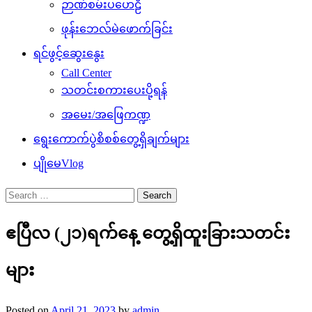
ဉာဏ်စမ်းပဟေဠိ
ဖုန်းဘေလ်မဲဖောက်ခြင်း
ရင်ဖွင့်ဆွေးနွေး
Call Center
သတင်းစကားပေးပို့ရန်
အမေး/အဖြေကဏ္ဍ
ရွေးကောက်ပွဲစိစစ်တွေ့ရှိချက်များ
ပျိုမေVlog
Search
for:
ဧပြီလ (၂၁)ရက်နေ့ တွေ့ရှိထူးခြားသတင်း
များ
Posted on
April 21, 2023
by
admin