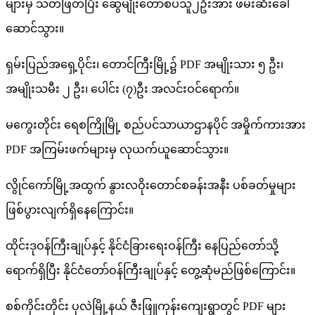
များမှ သတ်ဖြတ်ပြီး ဆွေမျိုးတော်စပ်သူ၂ဦးအား ဖမ်းဆီးခေါ်
ဆောင်သွား။
ရှမ်းပြည်အရှေ့ပိုင်း၊ တောင်ကြီးမြို့၌ PDF အမျိုးသား ၅ ဦး၊
အမျိုးသမီး ၂ ဦး၊ ပေါင်း (၇)ဦး အလင်းဝင်ရောက်။
မကွေးတိုင်း ရေစကြိုမြို့ စည်ပင်သာယာဌာနပိုင် အမှိုက်ကားအား
PDF အကြမ်းဖက်များမှ လုယက်ယူဆောင်သွား။
လွိုင်ကော်မြို့အထွက် နွားလဝိုးတောင်စခန်းအနီး ပစ်ခတ်မှုများ
ဖြစ်ပွားလျက်ရှိနေကြောင်း။
ထိုင်းဒုဝန်ကြီးချုပ်နှင့် နိုင်ငံခြားရေးဝန်ကြီး နေပြည်တော်သို့
ရောက်ရှိပြီး နိုင်ငံတော်ဝန်ကြီးချုပ်နှင့် တွေ့ဆုံမည်ဖြစ်ကြောင်း။
စစ်ကိုင်းတိုင်း ပုလဲမြို့နယ် ဇီးဖြူကုန်းကျေးရွာတွင် PDF များ