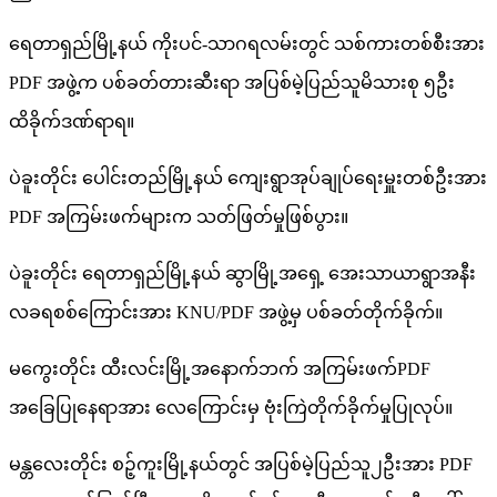
ရေတာရှည်မြို့နယ် ကိုးပင်-သာဂရလမ်းတွင် သစ်ကားတစ်စီးအား
PDF အဖွဲ့က ပစ်ခတ်တားဆီးရာ အပြစ်မဲ့ပြည်သူမိသားစု ၅ဦး
ထိခိုက်ဒဏ်ရာရ။
ပဲခူးတိုင်း ပေါင်းတည်မြို့နယ် ကျေးရွာအုပ်ချုပ်ရေးမှူးတစ်ဦးအား
PDF အကြမ်းဖက်များက သတ်ဖြတ်မှုဖြစ်ပွား။
ပဲခူးတိုင်း ရေတာရှည်မြို့နယ် ဆွာမြို့အရှေ့ အေးသာယာရွာအနီး
လခရစစ်ကြောင်းအား KNU/PDF အဖွဲ့မှ ပစ်ခတ်တိုက်ခိုက်။
မကွေးတိုင်း ထီးလင်းမြို့အနောက်ဘက် အကြမ်းဖက်PDF
အခြေပြုနေရာအား လေကြောင်းမှ ဗုံးကြဲတိုက်ခိုက်မှုပြုလုပ်။
မန္တလေးတိုင်း စဉ့်ကူးမြို့နယ်တွင် အပြစ်မဲ့ပြည်သူ၂ဦးအား PDF