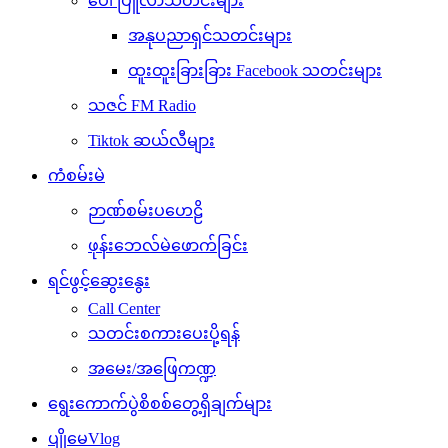
ပေါ်ပြူလာသတင်းများ
အနုပညာရှင်သတင်းများ
ထူးထူးခြားခြား Facebook သတင်းများ
သဇင် FM Radio
Tiktok ဆယ်လီများ
ကံစမ်းမဲ
ဉာဏ်စမ်းပဟေဠိ
ဖုန်းဘေလ်မဲဖောက်ခြင်း
ရင်ဖွင့်ဆွေးနွေး
Call Center
သတင်းစကားပေးပို့ရန်
အမေး/အဖြေကဏ္ဍ
ရွေးကောက်ပွဲစိစစ်တွေ့ရှိချက်များ
ပျိုမေVlog