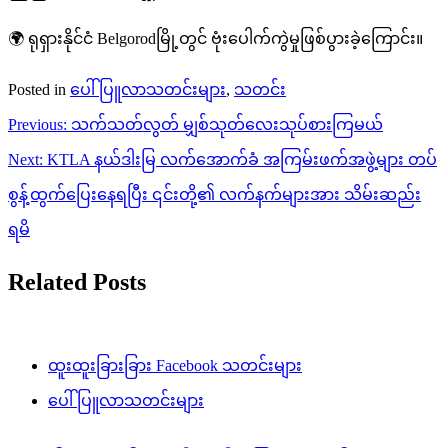
🌍 ရုရှားနိုင်ငံ Belgorodမြို့တွင် ဗုံးပေါက်ကွဲမှုဖြစ်ပွားခဲ့ကြောင်း။
Posted in
ပေါ်ပြူလာသတင်းများ
,
သတင်း
Post
Previous:
သက်သတ်လွတ် မျှစ်သုတ်လေးသုပ်စားကြမယ်
navigation
Next:
KTLA နယ်ဒါးမြ လက်အောက်ခံ အကြမ်းဖက်အဖွဲ့များ တပ်
စွန့်ထွက်ပြေးနေရပြီး ၎င်းတို့၏ လက်နက်များအား သိမ်းဆည်း
ရမိ
Related Posts
ထူးထူးခြားခြား Facebook သတင်းများ
ပေါ်ပြူလာသတင်းများ