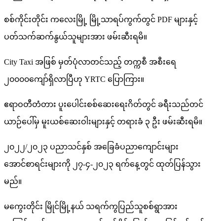
စစ်ကိုင်းတိုင်း ကလေးမြို့ မြို့သာရပ်ကွက်တွင် PDF များနှင့်
ပတ်သက်ဆက်နွယ်သူများအား ဖမ်းဆီးရမိ။
City Taxi အဖြစ် မှတ်ပုံလာတင်သည့် တက္ကစီ အစီးရေ
၂၀၀၀၀ကျော်ရှိလာပြီဟု YRTC ပြောကြား။
ဧရာဝတီတံတား ပူးပေါင်းစစ်ဆေးရေးဂိတ်တွင် ခရီးသည်တင်
ယာဉ်ပေါ်မှ မူးယစ်ဆေးဝါးများနှင့် တရားခံ ၃ ဦး ဖမ်းဆီးရမိ။
၂၀၂၂/၂၀၂၃ ပညာသင်နှစ် အခြေခံပညာကျောင်းများ
အောင်စာရင်းများကို ၂၇-၄-၂၀၂၃ ရက်နေ့တွင် ထုတ်ပြန်သွား
မည်။
မကွေးတိုင်း မြိုင်မြို့နယ် သရက်ကွပြည်သူစစ်ရွာအား