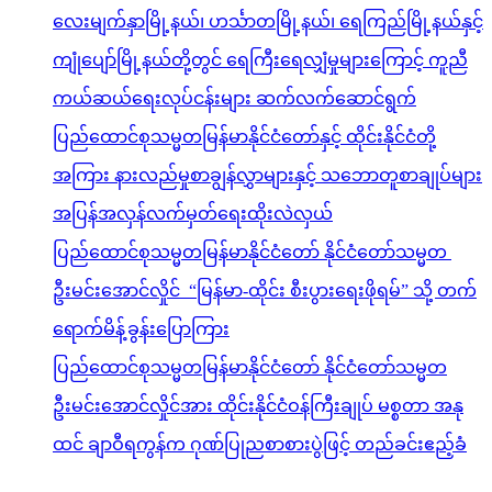
လေးမျက်နှာမြို့နယ်၊ ဟင်္သာတမြို့နယ်၊ ရေကြည်မြို့နယ်နှင့်
ကျုံပျော်မြို့နယ်တို့တွင် ရေကြီးရေလျှံမှုများကြောင့် ကူညီ
ကယ်ဆယ်ရေးလုပ်ငန်းများ ဆက်လက်ဆောင်ရွက်
ပြည်ထောင်စုသမ္မတမြန်မာနိုင်ငံတော်နှင့် ထိုင်းနိုင်ငံတို့
အကြား နားလည်မှုစာချွန်လွှာများနှင့် သဘောတူစာချုပ်များ
အပြန်အလှန်လက်မှတ်ရေးထိုးလဲလှယ်
ပြည်ထောင်စုသမ္မတမြန်မာနိုင်ငံတော် နိုင်ငံတော်သမ္မတ
ဦးမင်းအောင်လှိုင် “မြန်မာ-ထိုင်း စီးပွားရေးဖိုရမ်” သို့ တက်
ရောက်မိန့်ခွန်းပြောကြား
ပြည်ထောင်စုသမ္မတမြန်မာနိုင်ငံတော် နိုင်ငံတော်သမ္မတ
ဦးမင်းအောင်လှိုင်အား ထိုင်းနိုင်ငံဝန်ကြီးချုပ် မစ္စတာ အနု
ထင် ချာဝီရကွန်က ဂုဏ်ပြုညစာစားပွဲဖြင့် တည်ခင်းဧည့်ခံ