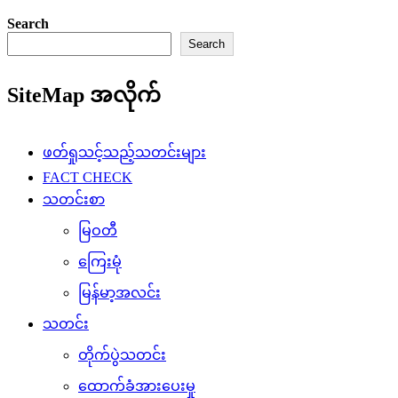
Search
Search
SiteMap အလိုက်
ဖတ်ရှုသင့်သည့်သတင်းများ
FACT CHECK
သတင်းစာ
မြဝတီ
ကြေးမုံ
မြန်မာ့အလင်း
သတင်း
တိုက်ပွဲသတင်း
ထောက်ခံအားပေးမှု