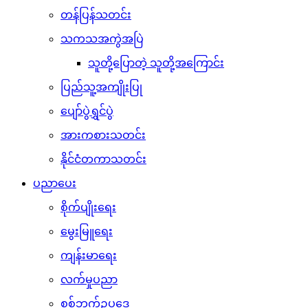
တန်ပြန်သတင်း
သကသအကွဲအပြဲ
သူတို့ပြောတဲ့ သူတို့အကြောင်း
ပြည်သူ့အကျိုးပြု
ပျော်ပွဲရွှင်ပွဲ
အားကစားသတင်း
နိုင်ငံတကာသတင်း
ပညာပေး
စိုက်ပျိုးရေး
မွေးမြူရေး
ကျန်းမာရေး
လက်မှုပညာ
စစ်ဘက်ဥပဒေ