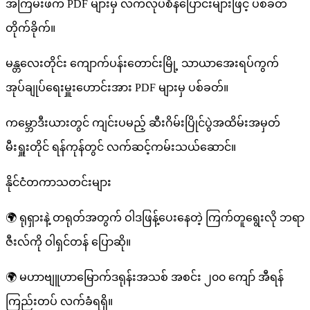
အကြမ်းဖက် PDF များမှ လက်လုပ်စိန်ပြောင်းများဖြင့် ပစ်ခတ်
တိုက်ခိုက်။
မန္တလေးတိုင်း ကျောက်ပန်းတောင်းမြို့ သာယာအေးရပ်ကွက်
အုပ်ချုပ်ရေးမှူးဟောင်းအား PDF များမှ ပစ်ခတ်။
ကမ္ဘောဒီးယားတွင် ကျင်းပမည့် ဆီးဂိမ်းပြိုင်ပွဲအထိမ်းအမှတ်
မီးရှူးတိုင် ရန်ကုန်တွင် လက်ဆင့်ကမ်းသယ်ဆောင်။
နိုင်ငံတကာသတင်းများ
🌍 ရုရှားနဲ့ တရုတ်အတွက် ဝါဒဖြန့်ပေးနေတဲ့ ကြက်တူရွေးလို ဘရာ
ဇီးလ်ကို ဝါရှင်တန် ပြောဆို။
🌍 မဟာဗျူဟာမြောက်ဒရုန်းအသစ် အစင်း ၂၀၀ ကျော် အီရန်
ကြည်းတပ် လက်ခံရရှိ။