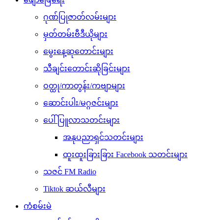
ဂုဏ်ပြုဇာတ်လမ်းများ
မှတ်တမ်းဗီဒီယိုများ
မွေးနေ့ဆုတောင်းများ
သီချင်းတောင်းဆိုခြင်းများ
ဝတ္ထု/ကာတွန်း/ကဗျာများ
ဆောင်းပါး/မဂ္ဂဇင်းများ
ပေါ်ပြူလာသတင်းများ
အနုပညာရှင်သတင်းများ
ထူးထူးခြားခြား Facebook သတင်းများ
သဇင် FM Radio
Tiktok ဆယ်လီများ
ကံစမ်းမဲ