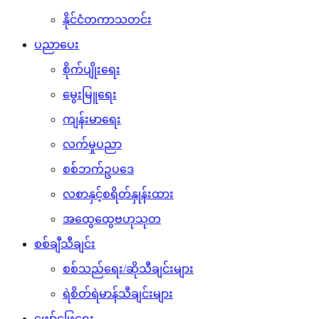
နိုင်ငံတကာသတင်း
ပညာပေး
စိုက်ပျိုးရေး
မွေးမြူရေး
ကျန်းမာရေး
လက်မှုပညာ
စစ်ဘက်ဥပဒေ
လစာနှင့်စရိတ်နှုန်းထား
အထွေထွေဗဟုသုတ
စစ်ချီသီချင်း
စစ်သည်ရေး/ဆိုသီချင်းများ
ရဲစိတ်ရဲမာန်သီချင်းများ
ဖျော်ဖြေရေး