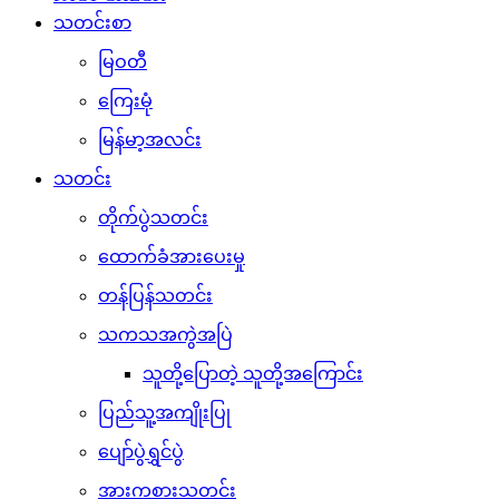
သတင်းစာ
မြဝတီ
ကြေးမုံ
မြန်မာ့အလင်း
သတင်း
တိုက်ပွဲသတင်း
ထောက်ခံအားပေးမှု
တန်ပြန်သတင်း
သကသအကွဲအပြဲ
သူတို့ပြောတဲ့ သူတို့အကြောင်း
ပြည်သူ့အကျိုးပြု
ပျော်ပွဲရွှင်ပွဲ
အားကစားသတင်း