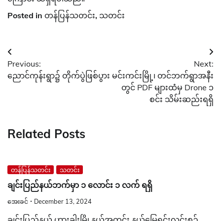
Posted in
တန်ပြန်သတင်း
,
သတင်း
Post
Previous:
Next:
navigation
ညောင်ကုန်းရွာ၌ တိုက်ပွဲဖြစ်ပွား
မင်းကင်းမြို့၊ တင်ဘက်ရွာအနီး
တွင် PDF များထံမှ Drone ၁
စင်း သိမ်းဆည်းရရှိ
Related Posts
တန်ပြန်သတင်း
သတင်း
ချင်းပြည်နယ်ဘက်မှာ ၁ လောင်း ၁ လက် ရရှိ
အေးခင်
December 13, 2024
ချင်းပြည်နယ် ဟားခါးမြို့နယ်အတွင်း နယ်မြေရှင်းလင်းစဉ်