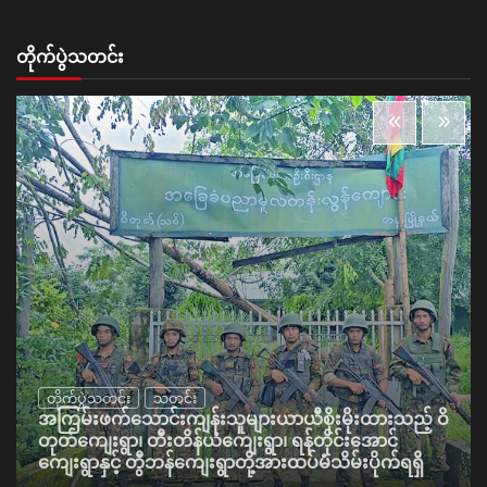
တိုက်ပွဲသတင်း
တိုက်ပွဲသတင်း
သတင်း
အကြမ်းဖက်သောင်းကျန်းသူများယာယီစိုးမိုးထားသည့် ဝိ
တုတ်ကျေးရွာ၊ တီးတိန်ယံကျေးရွာ၊ ရန်တိုင်းအောင်
ကျေးရွာနှင့် တွီဘန်ကျေးရွာတို့အားထပ်မံသိမ်းပိုက်ရရှိ