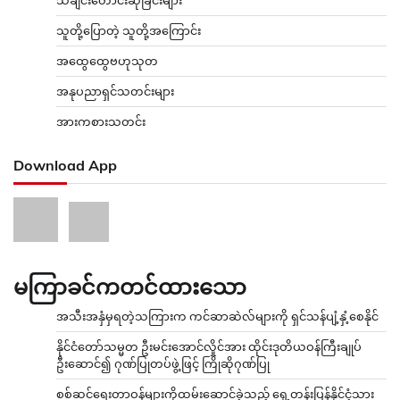
သူတို့ပြောတဲ့ သူတို့အကြောင်း
အထွေထွေဗဟုသုတ
အနုပညာရှင်သတင်းများ
အားကစားသတင်း
Download App
မကြာခင်ကတင်ထားသော
အသီးအနှံမှရတဲ့သကြားက ကင်ဆာဆဲလ်များကို ရှင်သန်ပျံ့နှံ့စေနိုင်
နိုင်ငံတော်သမ္မတ ဦးမင်းအောင်လှိုင်အား ထိုင်းဒုတိယဝန်ကြီးချုပ်
ဦးဆောင်၍ ဂုဏ်ပြုတပ်ဖွဲ့ဖြင့် ကြိုဆိုဂုဏ်ပြု
စစ်ဆင်ရေးတာဝန်များကိုထမ်းဆောင်ခဲ့သည့် ရှေ့တန်းပြန်နိုင်ငံ့သား