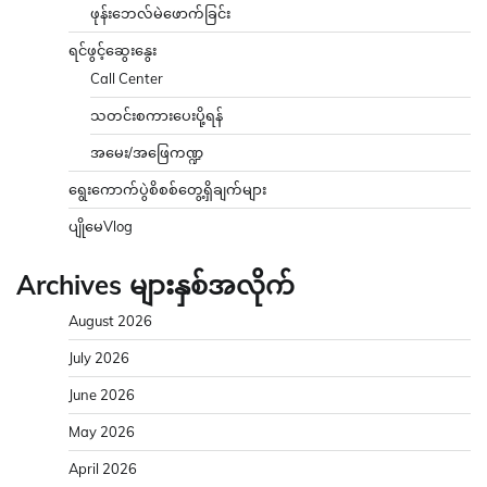
ဖုန်းဘေလ်မဲဖောက်ခြင်း
ရင်ဖွင့်ဆွေးနွေး
Call Center
သတင်းစကားပေးပို့ရန်
အမေး/အဖြေကဏ္ဍ
ရွေးကောက်ပွဲစိစစ်တွေ့ရှိချက်များ
ပျိုမေVlog
Archives များနှစ်အလိုက်
August 2026
July 2026
June 2026
May 2026
April 2026