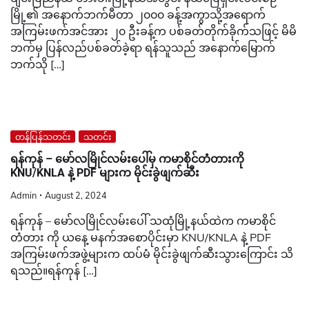
မြို့၏ အနောက်ဘက်မီတာ ၂၀၀၀ ခန့်အကွာသို့အရောက်
အကြမ်းဖက်အင်အား ၂၀ ဦးခန့်က ပစ်ခတ်တိုက်ခိုက်သဖြင့် မိမိ
ဘက်မှ ပြန်လည်ပစ်ခတ်ခဲ့ရာ ရန်သူသည် အနောက်မြောက်
ဘက်သို […]
တန်ပြန်သတင်း
သတင်း
ရန်ကုန် – မော်လမြိုင်လမ်းပေါ်မှ ကမာစိုင်တံတားကို
KNU/KNLA နဲ့ PDF များက မိုင်းခွဲဖျက်ဆီး
Admin
August 2, 2024
ရန်ကုန် – မော်လမြိုင်လမ်းပေါ် သထုံမြို့နယ်ထဲက ကမာစိုင်
တံတား ကို ယနေ့ မနက်အစောပိုင်းမှာ KNU/KNLA နဲ့ PDF
အကြမ်းဖက်အဖွဲ့များက ထပ်မံ မိုင်းခွဲဖျက်ဆီးသွားကြောင်း သိ
ရသည်။ရန်ကုန် […]