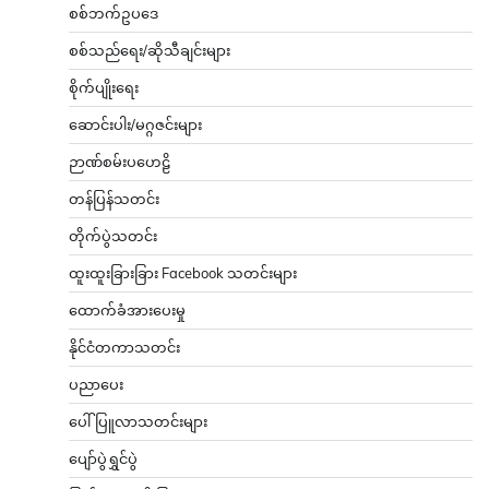
စစ်ဘက်ဥပဒေ
စစ်သည်ရေး/ဆိုသီချင်းများ
စိုက်ပျိုးရေး
ဆောင်းပါး/မဂ္ဂဇင်းများ
ဉာဏ်စမ်းပဟေဠိ
တန်ပြန်သတင်း
တိုက်ပွဲသတင်း
ထူးထူးခြားခြား Facebook သတင်းများ
ထောက်ခံအားပေးမှု
နိုင်ငံတကာသတင်း
ပညာပေး
ပေါ်ပြူလာသတင်းများ
ပျော်ပွဲရွှင်ပွဲ