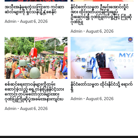
နိုင်ငံတော်သမ္မတ ဦးမင်းအောင်လှိုင်
အသီးအနှံမှရတဲ့သကြားက ကင်ဆာ
အား ထိုင်းဒုတိယဝန်ကြီးချုပ်
ဆဲလ်များကို ရှင်သန်ပျံ့နှံ့စေနိုင်
ဦးဆောင်၍ ဂုဏ်ပြုတပ်ဖွဲ့ဖြင့် ကြိုဆို
Admin
August 6, 2026
ဂုဏ်ပြု
Admin
August 6, 2026
စစ်ဆင်ရေးတာဝန်များကိုထမ်း
နိုင်ငံတော်သမ္မတ ထိုင်းနိုင်ငံသို့ ရောက်
ဆောင်ခဲ့သည့် ရှေ့တန်းပြန်နိုင်ငံ့သား
ရှိ
ကောင်း တပ်မတော်သားများအား
Admin
August 6, 2026
ဂုဏ်ပြုကြိုဆိုပွဲအခမ်းအနားကျင်းပ
Admin
August 6, 2026