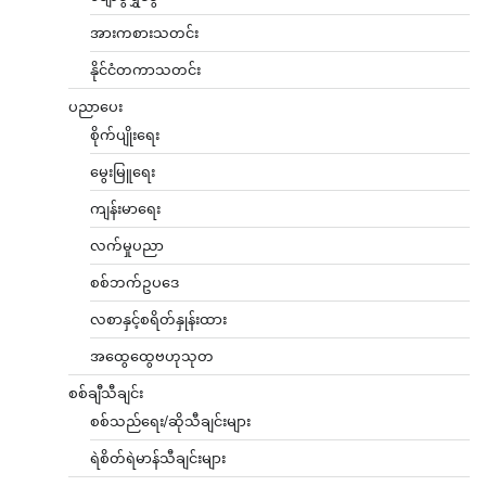
အားကစားသတင်း
နိုင်ငံတကာသတင်း
ပညာပေး
စိုက်ပျိုးရေး
မွေးမြူရေး
ကျန်းမာရေး
လက်မှုပညာ
စစ်ဘက်ဥပဒေ
လစာနှင့်စရိတ်နှုန်းထား
အထွေထွေဗဟုသုတ
စစ်ချီသီချင်း
စစ်သည်ရေး/ဆိုသီချင်းများ
ရဲစိတ်ရဲမာန်သီချင်းများ