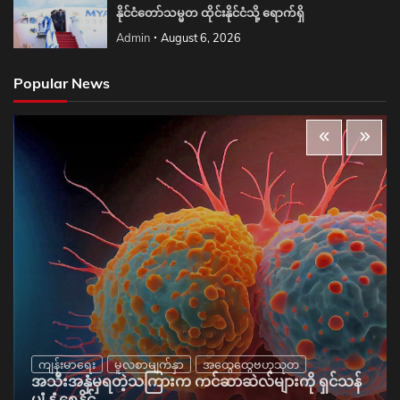
နိုင်ငံတော်သမ္မတ ထိုင်းနိုင်ငံသို့ ရောက်ရှိ
Admin
August 6, 2026
Popular News
ကျန်းမာရေး
မူလစာမျက်နှာ
အထွေထွေဗဟုသုတ
အသီးအနှံမှရတဲ့သကြားက ကင်ဆာဆဲလ်များကို ရှင်သန်
ပျံ့နှံ့စေနိုင်