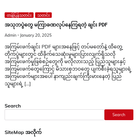
တန်ပြန်သတင်း
သတင်း
အသုဘပွဲတွေ မကြာခဏလုပ်နေကြရတဲ့ ချင်း PDF
Admin
January 20, 2025
အကြမ်းဖက်ချင်း PDF များအနေဖြင့် တပ်မတော်နဲ့ ထိတွေ့
တိုက်ပွဲများတွင် ထိခိုက်သေဆုံးမှုများပြားလျက်ရှိသလို
အကြမ်းဖက်မှုဖြစ်စဉ်တွေကို မလိုလားသည့် ပြည်သူများနှင့်
အကြမ်းဖက်တွေကြောင့် မိသားစုဘဝတွေ ပျက်စီးခဲ့ရသူများရဲ့
အကြမ်းဖက်များအပေါ် နာကျည်းချက်ကြီးမားနေတဲ့ ပြည်
သူများရဲ့ […]
Search
Search
SiteMap အလိုက်