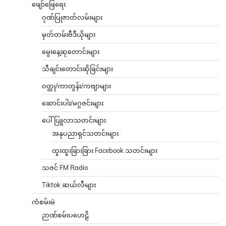
ဖျော်ဖြေရေး
ဂုဏ်ပြုဇာတ်လမ်းများ
မှတ်တမ်းဗီဒီယိုများ
မွေးနေ့ဆုတောင်းများ
သီချင်းတောင်းဆိုခြင်းများ
ဝတ္ထု/ကာတွန်း/ကဗျာများ
ဆောင်းပါး/မဂ္ဂဇင်းများ
ပေါ်ပြူလာသတင်းများ
အနုပညာရှင်သတင်းများ
ထူးထူးခြားခြား Facebook သတင်းများ
သဇင် FM Radio
Tiktok ဆယ်လီများ
ကံစမ်းမဲ
ဉာဏ်စမ်းပဟေဠိ