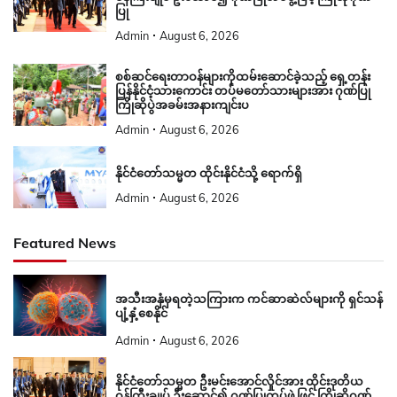
ပြု
Admin
August 6, 2026
စစ်ဆင်ရေးတာဝန်များကိုထမ်းဆောင်ခဲ့သည့် ရှေ့တန်း
ပြန်နိုင်ငံ့သားကောင်း တပ်မတော်သားများအား ဂုဏ်ပြု
ကြိုဆိုပွဲအခမ်းအနားကျင်းပ
Admin
August 6, 2026
နိုင်ငံတော်သမ္မတ ထိုင်းနိုင်ငံသို့ ရောက်ရှိ
Admin
August 6, 2026
Featured News
အသီးအနှံမှရတဲ့သကြားက ကင်ဆာဆဲလ်များကို ရှင်သန်
ပျံ့နှံ့စေနိုင်
Admin
August 6, 2026
နိုင်ငံတော်သမ္မတ ဦးမင်းအောင်လှိုင်အား ထိုင်းဒုတိယ
ဝန်ကြီးချုပ် ဦးဆောင်၍ ဂုဏ်ပြုတပ်ဖွဲ့ဖြင့် ကြိုဆိုဂုဏ်