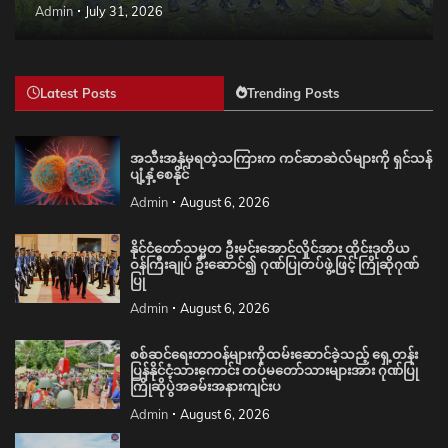
Admin
July 31, 2026
Latest Posts
Trending Posts
အသီးအနှံမှရတဲ့သကြားက ကင်ဆာဆဲလ်များကို ရှင်သန်
ပျံ့နှံ့စေနိုင်
Admin
August 6, 2026
နိုင်ငံတော်သမ္မတ ဦးမင်းအောင်လှိုင်အား ထိုင်းဒုတိယ
ဝန်ကြီးချုပ် ဦးဆောင်၍ ဂုဏ်ပြုတပ်ဖွဲ့ဖြင့် ကြိုဆိုဂုဏ်
ပြု
Admin
August 6, 2026
စစ်ဆင်ရေးတာဝန်များကိုထမ်းဆောင်ခဲ့သည့် ရှေ့တန်း
ပြန်နိုင်ငံ့သားကောင်း တပ်မတော်သားများအား ဂုဏ်ပြု
ကြိုဆိုပွဲအခမ်းအနားကျင်းပ
Admin
August 6, 2026