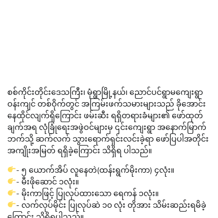
စစ်ကိုင်းတိုင်းဒေသကြီး၊ မုံရွာမြို့နယ်၊ ညောင်ပင်ရွာမကျေးရွာ
ဝန်းကျင် တစ်ဝိုက်တွင် အကြမ်းဖက်သမားများသည် ခိုအောင်း
နေထိုင်လျက်ရှိကြောင်း ဖမ်းဆီး ရရှိတရားခံများ၏ ဖော်ထုတ်
ချက်အရ လုံခြုံရေးအဖွဲဝင်များမှ ၎င်းကျေးရွာ အနောက်မြာက်
ဘက်သို့ ဆက်လက် သွားရောက်ရှင်းလင်းခဲ့ရာ ဖော်ပြပါအတိုင်း
အကျိုးအမြတ် ရရှိခဲ့ကြောင်း သိရှိရ ပါသည်။
- ၅ ယောက်အိပ် လူနေတဲ(ထန်းရွက်မိုးကာ) ၄လုံး။
- မီးဖိုဆောင် ၁လုံး။
- မိုးကာဖြင့် ပြုလုပ်ထားသော ရေကန် ၁လုံး။
- လက်လုပ်မိုင်း ပြုလုပ်ဆဲ ၁၀ လုံး တိုအား သိမ်းဆည်းရမိခဲ့
ကြောင်း သိရှိရပါသည်။