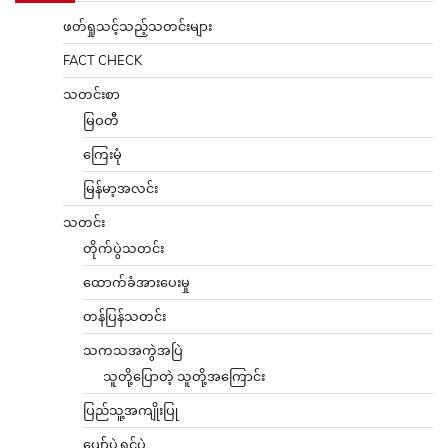
ဖတ်ရှုသင့်သည့်သတင်းများ
FACT CHECK
သတင်းစာ
မြဝတီ
ကြေးမုံ
မြန်မာ့အလင်း
သတင်း
တိုက်ပွဲသတင်း
ထောက်ခံအားပေးမှု
တန်ပြန်သတင်း
သကသအကွဲအပြဲ
သူတို့ပြောတဲ့ သူတို့အကြောင်း
ပြည်သူ့အကျိုးပြု
ပျော်ပွဲရွှင်ပွဲ