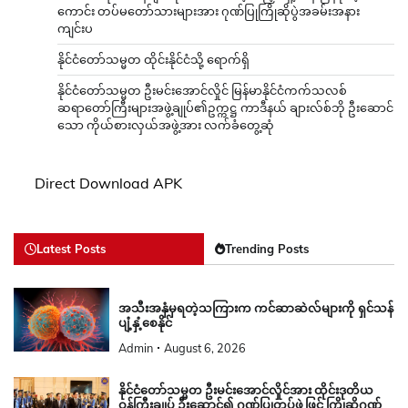
ကောင်း တပ်မတော်သားများအား ဂုဏ်ပြုကြိုဆိုပွဲအခမ်းအနား
ကျင်းပ
နိုင်ငံတော်သမ္မတ ထိုင်းနိုင်ငံသို့ ရောက်ရှိ
နိုင်ငံတော်သမ္မတ ဦးမင်းအောင်လှိုင် မြန်မာနိုင်ငံကက်သလစ်
ဆရာတော်ကြီးများအဖွဲ့ချုပ်၏ဥက္ကဋ္ဌ ကာဒီနယ် ချားလ်စ်ဘို ဦးဆောင်
သော ကိုယ်စားလှယ်အဖွဲ့အား လက်ခံတွေ့ဆုံ
Direct Download APK
Latest Posts
Trending Posts
အသီးအနှံမှရတဲ့သကြားက ကင်ဆာဆဲလ်များကို ရှင်သန်
ပျံ့နှံ့စေနိုင်
Admin
August 6, 2026
နိုင်ငံတော်သမ္မတ ဦးမင်းအောင်လှိုင်အား ထိုင်းဒုတိယ
ဝန်ကြီးချုပ် ဦးဆောင်၍ ဂုဏ်ပြုတပ်ဖွဲ့ဖြင့် ကြိုဆိုဂုဏ်