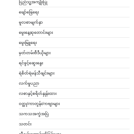
ပြည်သူ့အကျိုးပြု
ဖျော်ဖြေရေး
မူလစာမျက်နှာ
မွေးနေ့ဆုတောင်းများ
မွေးမြူရေး
မှတ်တမ်းဗီဒီယိုများ
ရင်ဖွင့်ဆွေးနွေး
ရဲစိတ်ရဲမန်သီချင်းများ
လက်မှုပညာ
လစာနှင့်စရိတ်နှုန်းထား
ဝတ္ထု/ကာတွန်း/ကဗျာများ
သကသအကွဲအပြဲ
သတင်း
သီချင်းတောင်းဆိုခြင်းများ