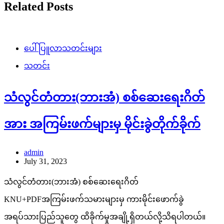
Related Posts
ပေါ်ပြူလာသတင်းများ
သတင်း
သံလွင်တံတား(ဘားအံ) စစ်ဆေးရေးဂိတ်
အား အကြမ်းဖက်များမှ မိုင်းခွဲတိုက်ခိုက်
admin
July 31, 2023
သံလွင်တံတား(ဘားအံ) စစ်ဆေးရေးဂိတ်
KNU+PDFအကြမ်းဖက်သမားများမှ ကားမိုင်းဖောက်ခွဲ
အရပ်သားပြည်သူတွေ ထိခိုက်မှုအချို့ရှိတယ်လို့သိရပါတယ်။