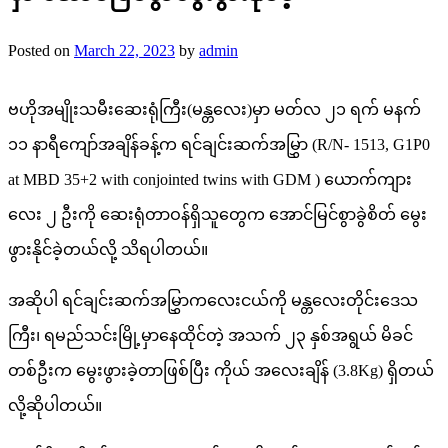
Posted on
March 22, 2023
by
admin
ဗဟိုအမျိုးသမီးဆေးရုံကြီး(မန္တလေး)မှာ မတ်လ ၂၁ ရက် မနက်
၁၁ နာရီကျော်အချိန်ခန့်က ရင်ချင်းဆက်အမြွှာ (R/N- 1513, G1P0
at MBD 35+2 with conjointed twins with GDM ) ယောက်ကျား
လေး ၂ ဦးကို ဆေးရုံတာဝန်ရှိသူတွေက အောင်မြင်စွာခွဲစိတ် မွေး
ဖွားနိုင်ခဲ့တယ်လို့ သိရပါတယ်။
အဆိုပါ ရင်ချင်းဆက်အမြွှာကလေးငယ်ကို မန္တလေးတိုင်းဒေသ
ကြီး၊ ရမည်သင်းမြို့မှာနေထိုင်တဲ့ အသက် ၂၃ နှစ်အရွယ် မိခင်
တစ်ဦးက မွေးဖွားခဲ့တာဖြစ်ပြီး ကိုယ် အလေးချိန် (3.8Kg) ရှိတယ်
လို့ဆိုပါတယ်။