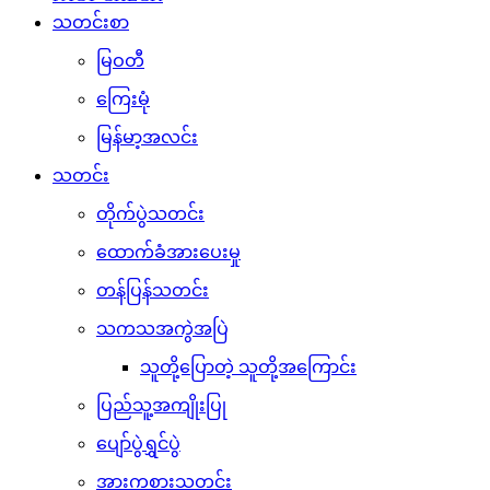
သတင်းစာ
မြဝတီ
ကြေးမုံ
မြန်မာ့အလင်း
သတင်း
တိုက်ပွဲသတင်း
ထောက်ခံအားပေးမှု
တန်ပြန်သတင်း
သကသအကွဲအပြဲ
သူတို့ပြောတဲ့ သူတို့အကြောင်း
ပြည်သူ့အကျိုးပြု
ပျော်ပွဲရွှင်ပွဲ
အားကစားသတင်း