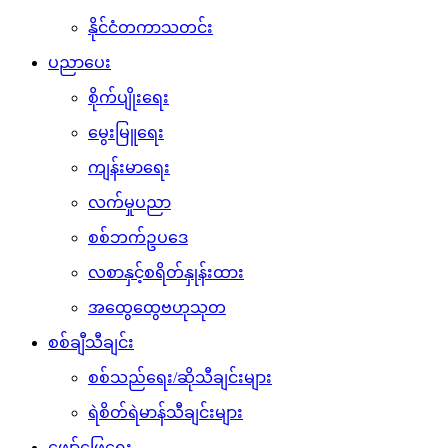
နိုင်ငံတကာသတင်း
ပညာပေး
စိုက်ပျိုးရေး
မွေးမြူရေး
ကျန်းမာရေး
လက်မှုပညာ
စစ်ဘက်ဥပဒေ
လစာနှင့်စရိတ်နှုန်းထား
အထွေထွေဗဟုသုတ
စစ်ချီသီချင်း
စစ်သည်ရေး/ဆိုသီချင်းများ
ရဲစိတ်ရဲမာန်သီချင်းများ
ဖျော်ဖြေရေး