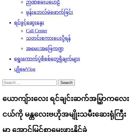
ဉာဏ်စမ်းပဟေဠိ
ဖုန်းဘေလ်မဲဖောက်ခြင်း
ရင်ဖွင့်ဆွေးနွေး
Call Center
သတင်းစကားပေးပို့ရန်
အမေး/အဖြေကဏ္ဍ
ရွေးကောက်ပွဲစိစစ်တွေ့ရှိချက်များ
ပျိုမေVlog
Search
for:
ယောကျ်ားလေး ရင်ချင်းဆက်အမြွှာကလေး
ငယ်ကို မန္တလေးဗဟိုအမျိုးသမီးဆေးရုံကြီး
မှာ အောင်မြင်စွာမွေးဖွားနိုင်ခဲ့