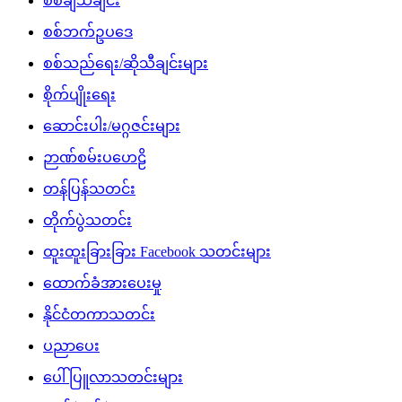
စစ်ချီသီချင်း
စစ်ဘက်ဥပဒေ
စစ်သည်ရေး/ဆိုသီချင်းများ
စိုက်ပျိုးရေး
ဆောင်းပါး/မဂ္ဂဇင်းများ
ဉာဏ်စမ်းပဟေဠိ
တန်ပြန်သတင်း
တိုက်ပွဲသတင်း
ထူးထူးခြားခြား Facebook သတင်းများ
ထောက်ခံအားပေးမှု
နိုင်ငံတကာသတင်း
ပညာပေး
ပေါ်ပြူလာသတင်းများ