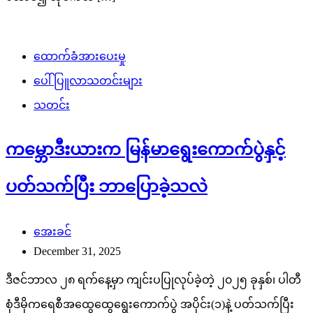
ထောက်ခံအားပေးမှု
ပေါ်ပြူလာသတင်းများ
သတင်း
ကမ္ဘောဒီးယားက မြန်မာရွေးကောက်ပွဲနှင့်
ပတ်သက်ပြီး ဘာပြောခဲ့သလဲ
အေးခင်
December 31, 2025
ဒီဇင်ဘာလ ၂၈ ရက်နေ့မှာ ကျင်းပပြုလုပ်ခဲ့တဲ့ ၂၀၂၅ ခုနှစ်၊ ပါတီ
စုံဒီမိုကရေစီအထွေထွေရွေးကောက်ပွဲ အပိုင်း(၁)နဲ့ ပတ်သက်ပြီး