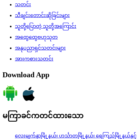
သတင်း
သီချင်းတောင်းဆိုခြင်းများ
သူတို့ပြောတဲ့ သူတို့အကြောင်း
အထွေထွေဗဟုသုတ
အနုပညာရှင်သတင်းများ
အားကစားသတင်း
Download App
မကြာခင်ကတင်ထားသော
လေးမျက်နှာမြို့နယ်၊ ဟင်္သာတမြို့နယ်၊ ရေကြည်မြို့နယ်နှင့်