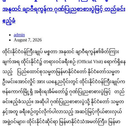
အနုထင် ချာဝီရကွန်က ဂုဏ်ပြုညစာစားပွဲဖြင့် တည်ခင်း
ဧည့်ခံ
admin
August 7, 2026
ထိုင်းနိုင်ငံဝန်ကြီးချုပ် မစ္စတာ အနုထင် ချာဝီရကွန်၏ဖိတ်ကြား
ချက်အရ ထိုင်းနိုင်ငံ၌ တရားဝင်ခရီးစဉ် (Official Visit) ရောက်ရှိနေ
သည့် ပြည်ထောင်စုသမ္မတမြန်မာနိုင်ငံတော် နိုင်ငံတော်သမ္မတ
ဦးမင်းအောင်လှိုင် အား ယနေ့ညပိုင်းတွင် ထိုင်းနိုင်ငံဝန်ကြီးချုပ်က
ဗန်ကောက်မြို့ရှိ အစိုးရအိမ်တော်၌ ဂုဏ်ပြုညစာစားပွဲဖြင့် တည်
ခင်းဧည့်ခံသည်။ အဆိုပါ ဂုဏ်ပြုညစာစားပွဲသို့ နိုင်ငံတော် သမ္မတ
နှင့်အတူ ခရီးစဉ်တွင်လိုက်ပါလာသည့် အဆင့်မြင့်ကိုယ်စားလှယ်
အဖွဲ့ဝင်များ၊ ထိုင်းနိုင်ငံဆိုင်ရာ မြန်မာနိုင်ငံသံအမတ်ကြီး၊ မြန်မာ