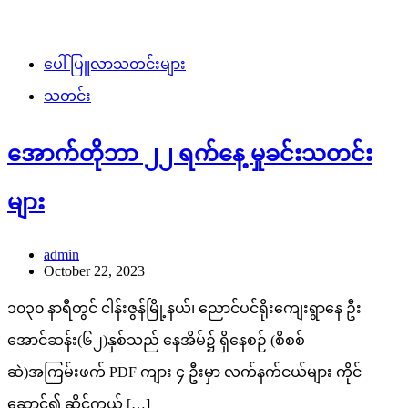
ပေါ်ပြူလာသတင်းများ
သတင်း
အောက်တိုဘာ ၂၂ ရက်နေ့ မှုခင်းသတင်း
များ
admin
October 22, 2023
၁၀၃၀ နာရီတွင် ငါန်းဇွန်မြို့နယ်၊ ညောင်ပင်ရိုးကျေးရွာနေ ဦး
အောင်ဆန်း(၆၂)နှစ်သည် နေအိမ်၌ ရှိနေစဉ် (စိစစ်
ဆဲ)အကြမ်းဖက် PDF ကျား ၄ ဦးမှာ လက်နက်ငယ်များ ကိုင်
ဆောင်၍ ဆိုင်ကယ် […]