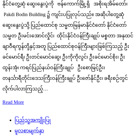
နိုင်ငံတွေ့ဆုံ ဆွေးနွေးပွဲကို ဗန်ကောက်မြို့ရှိ အစိုးရအိမ်တော်၊
Pakdi Bodin Building ၌ ကျင်းပပြုလုပ်သည်။ အဆိုပါတွေ့ဆုံ
ဆွေးနွေးပွဲသို့ ပြည်ထောင်စု သမ္မတမြန်မာနိုင်ငံတော် နိုင်ငံတော်
သမ္မတ ဦးမင်းအောင်လှိုင်၊ ထိုင်းနိုင်ငံဝန်ကြီးချုပ် မစ္စတာ အနုထင်
ချာဝီရကွန်တို့နှင့်အတူ ပြည်ထောင်စုဝန်ကြီးများဖြစ်ကြသည့် ဦး
ခင်မောင်ရီ၊ ဦးတင်မောင်ဆွေ၊ ဦးကိုကိုလွင်၊ ဦးခင်မောင်စိုး၊ ဦး
ထွန်းအုံ၊ ကရင်ပြည်နယ်ဝန်ကြီးချုပ် ဦးစောမြင့်ဦး၊
တနင်္သာရီတိုင်းဒေသကြီးဝန်ကြီးချုပ် ဦးဇော်နိုင်ဦး၊ ခရီးစဉ်တွင်
လိုက်ပါလာကြသည့်…
Read More
ပြည်သူ့အကျိုးပြု
မူလစာမျက်နှာ