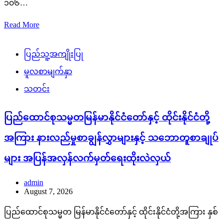
၁၀၆…
Read More
ပြည်သူ့အကျိုးပြု
မူလစာမျက်နှာ
သတင်း
ပြည်ထောင်စုသမ္မတမြန်မာနိုင်ငံတော်နှင့် ထိုင်းနိုင်ငံတို့
အကြား နားလည်မှုစာချွန်လွှာများနှင့် သဘောတူစာချုပ်
များ အပြန်အလှန်လက်မှတ်ရေးထိုးလဲလှယ်
admin
August 7, 2026
ပြည်ထောင်စုသမ္မတ မြန်မာနိုင်ငံတော်နှင့် ထိုင်းနိုင်ငံတို့အကြား နှစ်