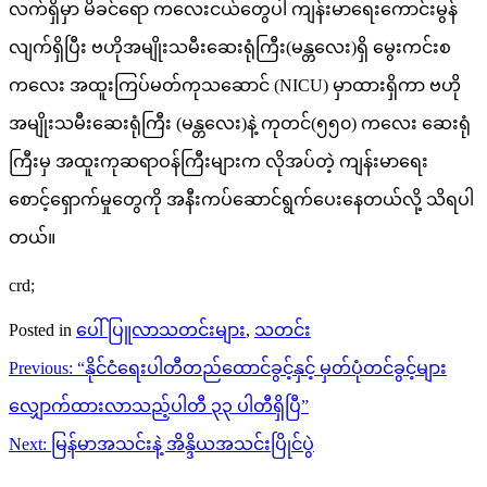
လက်ရှိမှာ မိခင်ရော ကလေးငယ်တွေပါ ကျန်းမာရေးကောင်းမွန်
လျက်ရှိပြီး ဗဟိုအမျိုးသမီးဆေးရုံကြီး(မန္တလေး)ရှိ မွေးကင်းစ
ကလေး အထူးကြပ်မတ်ကုသဆောင် (NICU) မှာထားရှိကာ ဗဟို
အမျိုးသမီးဆေးရုံကြီး (မန္တလေး)နဲ့ ကုတင်(၅၅၀) ကလေး ဆေးရုံ
ကြီးမှ အထူးကုဆရာဝန်ကြီးများက လိုအပ်တဲ့ ကျန်းမာရေး
စောင့်ရှောက်မှုတွေကို အနီးကပ်ဆောင်ရွက်ပေးနေတယ်လို့ သိရပါ
တယ်။
crd;
Posted in
ပေါ်ပြူလာသတင်းများ
,
သတင်း
Post
Previous:
“နိုင်ငံရေးပါတီတည်ထောင်ခွင့်နှင့် မှတ်ပုံတင်ခွင့်များ
navigation
လျှောက်ထားလာသည့်ပါတီ ၃၃ ပါတီရှိပြီ”
Next:
မြန်မာအသင်းနဲ့ အိန္ဒိယအသင်းပြိုင်ပွဲ