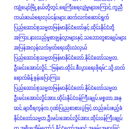
ကျုံပျော်မြို့နယ်တို့တွင် ရေကြီးရေလျှံမှုများကြောင့် ကူညီ
ကယ်ဆယ်ရေးလုပ်ငန်းများ ဆက်လက်ဆောင်ရွက်
ပြည်ထောင်စုသမ္မတမြန်မာနိုင်ငံတော်နှင့် ထိုင်းနိုင်ငံတို့
အကြား နားလည်မှုစာချွန်လွှာများနှင့် သဘောတူစာချုပ်များ
အပြန်အလှန်လက်မှတ်ရေးထိုးလဲလှယ်
ပြည်ထောင်စုသမ္မတမြန်မာနိုင်ငံတော် နိုင်ငံတော်သမ္မတ
ဦးမင်းအောင်လှိုင် “မြန်မာ-ထိုင်း စီးပွားရေးဖိုရမ်” သို့ တက်
ရောက်မိန့်ခွန်းပြောကြား
ပြည်ထောင်စုသမ္မတမြန်မာနိုင်ငံတော် နိုင်ငံတော်သမ္မတ
ဦးမင်းအောင်လှိုင်အား ထိုင်းနိုင်ငံဝန်ကြီးချုပ် မစ္စတာ အနု
ထင် ချာဝီရကွန်က ဂုဏ်ပြုညစာစားပွဲဖြင့် တည်ခင်းဧည့်ခံ
နိုင်ငံတော်သမ္မတ ဦးမင်းအောင်လှိုင်အား ထိုင်းဝန်ကြီးချုပ်
က အစိုးရအိမ်တော်၌ နိုင်ငံတော်အဆင့် အခမ်းအနားဖြင့်