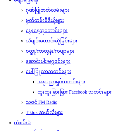
ဂုဏ်ပြုဇာတ်လမ်းများ
မှတ်တမ်းဗီဒီယိုများ
မွေးနေ့ဆုတောင်းများ
သီချင်းတောင်းဆိုခြင်းများ
ဝတ္ထု/ကာတွန်း/ကဗျာများ
ဆောင်းပါး/မဂ္ဂဇင်းများ
ပေါ်ပြူလာသတင်းများ
အနုပညာရှင်သတင်းများ
ထူးထူးခြားခြား Facebook သတင်းများ
သဇင် FM Radio
Tiktok ဆယ်လီများ
ကံစမ်းမဲ