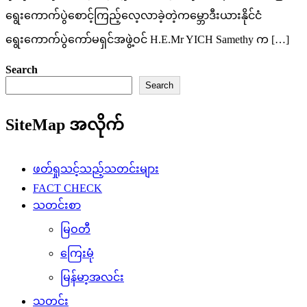
ရွေးကောက်ပွဲစောင့်ကြည့်လေ့လာခဲ့တဲ့ကမ္ဘောဒီးယားနိုင်ငံ
ရွေးကောက်ပွဲကော်မရှင်အဖွဲ့ဝင် H.E.Mr YICH Samethy က […]
Search
Search
SiteMap အလိုက်
ဖတ်ရှုသင့်သည့်သတင်းများ
FACT CHECK
သတင်းစာ
မြဝတီ
ကြေးမုံ
မြန်မာ့အလင်း
သတင်း