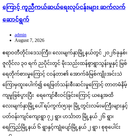
ကြောင့် ကူညီကယ်ဆယ်ရေးလုပ်ငန်းများ ဆက်လက်
ဆောင်ရွက်
admin
August 7, 2026
ဧရာဝတီတိုင်းဒေသကြီး၊ လေးမျက်နှာမြို့နယ်တွင် ၂၀၂၆ခုနှစ်၊
ဇူလိုင်လ ၃၀ ရက် ညပိုင်းတွင် မိုးသည်းထန်စွာရွာသွန်းမှုနှင့် မြစ်
ရေတိုက်စားမှုကြောင့် ငဝန်တာ၏ အောက်ခံမြစ်ကျိုးအင်းသဲ
ကြောမှထူးပေါက်၍ ရေဖြတ်သန်းစီးဆင်းမှုကြောင့် တာတမံနိမ့်
ကျမှုဖြစ်ပွားပြီး ရေကျော်စီးဝင်ခြင်းကြောင့် ယနေ့အထိ
လေးမျက်နှာမြို့ပေါ် ရပ်ကွက်(၅)ခု၊ မြို့တွင်းလမ်းမကြီးများနှင့်
ပတ်ဝန်းကျင်ကျေးရွာ ၇၂ ရွာ၊ ဟင်္သာတ မြို့နယ် ၂၆ ရွာ၊
ရေကြည်မြို့နယ် ၆ ရွာနှင့်ကျုံပျော်မြို့နယ် ၂ ရွာ ၊ စုစုပေါင်း