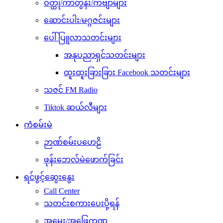
ဝတ္ထု/ကာတွန်း/ကဗျာများ
ဆောင်းပါး/မဂ္ဂဇင်းများ
ပေါ်ပြူလာသတင်းများ
အနုပညာရှင်သတင်းများ
ထူးထူးခြားခြား Facebook သတင်းများ
သဇင် FM Radio
Tiktok ဆယ်လီများ
ကံစမ်းမဲ
ဉာဏ်စမ်းပဟေဠိ
ဖုန်းဘေလ်မဲဖောက်ခြင်း
ရင်ဖွင့်ဆွေးနွေး
Call Center
သတင်းစကားပေးပို့ရန်
အမေး/အဖြေကဏ္ဍ