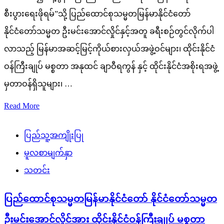
စီးပွားရေးဖိုရမ်”သို့ ပြည်ထောင်စုသမ္မတမြန်မာနိုင်ငံတော်
နိုင်ငံတော်သမ္မတ ဦးမင်းအောင်လှိုင်နှင့်အတူ ခရီးစဉ်တွင်လိုက်ပါ
လာသည့် မြန်မာအဆင့်မြင့်ကိုယ်စားလှယ်အဖွဲ့ဝင်များ၊ ထိုင်းနိုင်ငံ
ဝန်ကြီးချုပ် မစ္စတာ အနုထင် ချာဝီရကွန် နှင့် ထိုင်းနိုင်ငံအစိုးရအဖွဲ့
မှတာဝန်ရှိသူများ၊ …
Read More
ပြည်သူ့အကျိုးပြု
မူလစာမျက်နှာ
သတင်း
ပြည်ထောင်စုသမ္မတမြန်မာနိုင်ငံတော် နိုင်ငံတော်သမ္မတ
ဦးမင်းအောင်လှိုင်အား ထိုင်းနိုင်ငံဝန်ကြီးချုပ် မစ္စတာ