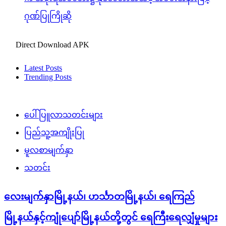
ဂုဏ်ပြုကြိုဆို
Direct Download APK
Latest Posts
Trending Posts
ပေါ်ပြူလာသတင်းများ
ပြည်သူ့အကျိုးပြု
မူလစာမျက်နှာ
သတင်း
လေးမျက်နှာမြို့နယ်၊ ဟင်္သာတမြို့နယ်၊ ရေကြည်
မြို့နယ်နှင့်ကျုံပျော်မြို့နယ်တို့တွင် ရေကြီးရေလျှံမှုများ