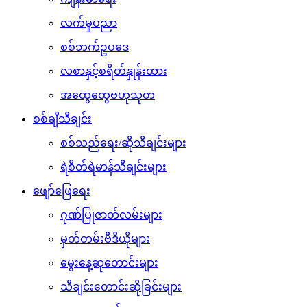
လက်မှုပညာ
စစ်ဘက်ဥပဒေ
လစာနှင့်စရိတ်နှုန်းထား
အထွေထွေဗဟုသုတ
စစ်ချီသီချင်း
စစ်သည်ရေး/ဆိုသီချင်းများ
ရဲစိတ်ရဲမာန်သီချင်းများ
ဖျော်ဖြေရေး
ဂုဏ်ပြုဇာတ်လမ်းများ
မှတ်တမ်းဗီဒီယိုများ
မွေးနေ့ဆုတောင်းများ
သီချင်းတောင်းဆိုခြင်းများ