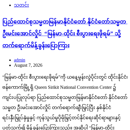
သတင်း
ပြည်ထောင်စုသမ္မတမြန်မာနိုင်ငံတော် နိုင်ငံတော်သမ္မတ
ဦးမင်းအောင်လှိုင် “မြန်မာ-ထိုင်း စီးပွားရေးဖိုရမ်” သို့
တက်ရောက်မိန့်ခွန်းပြောကြား
admin
August 7, 2026
“မြန်မာ-ထိုင်း စီးပွားရေးဖိုရမ်”ကို ယနေ့မွန်းလွဲပိုင်းတွင် ထိုင်းနိုင်ငံ၊
ဗန်ကောက်မြို့ရှိ Queen Sirikit National Convention Center ၌
ကျင်းပပြုလုပ်ရာ ပြည်ထောင်စုသမ္မတမြန်မာနိုင်ငံတော် နိုင်ငံတော်
သမ္မတ ဦးမင်းအောင်လှိုင် တက်ရောက်ချီးမြှင့်ပြီး နှစ်နိုင်ငံ
ရင်းနှီးမြှုပ်နှံမှုနှင့် ကုန်သွယ်မှုပိုမိုမြှင့်တင်နိုင်ရေးဆိုင်ရာများနှင့်
ပတ်သက်၍ မိန့်ခွန်းပြောကြားသည်။ အဆိုပါ “မြန်မာ-ထိုင်း