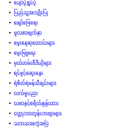
ပျော်ပွဲရွှင်ပွဲ
ပြည်သူ့အကျိုးပြု
ဖျော်ဖြေရေး
မူလစာမျက်နှာ
မွေးနေ့ဆုတောင်းများ
မွေးမြူရေး
မှတ်တမ်းဗီဒီယိုများ
ရင်ဖွင့်ဆွေးနွေး
ရဲစိတ်ရဲမန်သီချင်းများ
လက်မှုပညာ
လစာနှင့်စရိတ်နှုန်းထား
ဝတ္ထု/ကာတွန်း/ကဗျာများ
သကသအကွဲအပြဲ