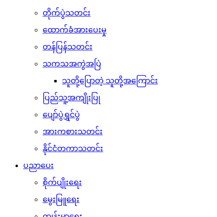
တိုက်ပွဲသတင်း
ထောက်ခံအားပေးမှု
တန်ပြန်သတင်း
သကသအကွဲအပြဲ
သူတို့ပြောတဲ့ သူတို့အကြောင်း
ပြည်သူ့အကျိုးပြု
ပျော်ပွဲရွှင်ပွဲ
အားကစားသတင်း
နိုင်ငံတကာသတင်း
ပညာပေး
စိုက်ပျိုးရေး
မွေးမြူရေး
ကျန်းမာရေး