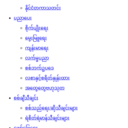
နိုင်ငံတကာသတင်း
ပညာပေး
စိုက်ပျိုးရေး
မွေးမြူရေး
ကျန်းမာရေး
လက်မှုပညာ
စစ်ဘက်ဥပဒေ
လစာနှင့်စရိတ်နှုန်းထား
အထွေထွေဗဟုသုတ
စစ်ချီသီချင်း
စစ်သည်ရေး/ဆိုသီချင်းများ
ရဲစိတ်ရဲမာန်သီချင်းများ
ဖျော်ဖြေရေး