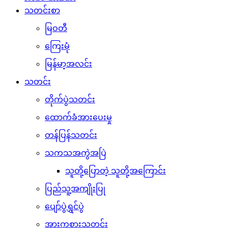
သတင်းစာ
မြဝတီ
ကြေးမုံ
မြန်မာ့အလင်း
သတင်း
တိုက်ပွဲသတင်း
ထောက်ခံအားပေးမှု
တန်ပြန်သတင်း
သကသအကွဲအပြဲ
သူတို့ပြောတဲ့ သူတို့အကြောင်း
ပြည်သူ့အကျိုးပြု
ပျော်ပွဲရွှင်ပွဲ
အားကစားသတင်း