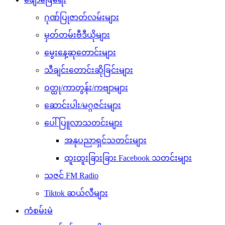
ဂုဏ်ပြုဇာတ်လမ်းများ
မှတ်တမ်းဗီဒီယိုများ
မွေးနေ့ဆုတောင်းများ
သီချင်းတောင်းဆိုခြင်းများ
ဝတ္ထု/ကာတွန်း/ကဗျာများ
ဆောင်းပါး/မဂ္ဂဇင်းများ
ပေါ်ပြူလာသတင်းများ
အနုပညာရှင်သတင်းများ
ထူးထူးခြားခြား Facebook သတင်းများ
သဇင် FM Radio
Tiktok ဆယ်လီများ
ကံစမ်းမဲ