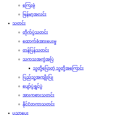
ကြေးမုံ
မြန်မာ့အလင်း
သတင်း
တိုက်ပွဲသတင်း
ထောက်ခံအားပေးမှု
တန်ပြန်သတင်း
သကသအကွဲအပြဲ
သူတို့ပြောတဲ့ သူတို့အကြောင်း
ပြည်သူ့အကျိုးပြု
ပျော်ပွဲရွှင်ပွဲ
အားကစားသတင်း
နိုင်ငံတကာသတင်း
ပညာပေး