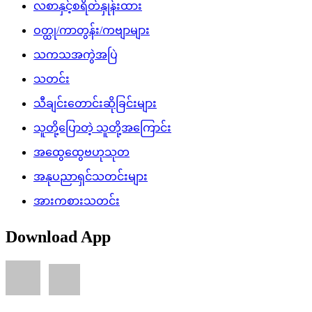
လစာနှင့်စရိတ်နှုန်းထား
ဝတ္ထု/ကာတွန်း/ကဗျာများ
သကသအကွဲအပြဲ
သတင်း
သီချင်းတောင်းဆိုခြင်းများ
သူတို့ပြောတဲ့ သူတို့အကြောင်း
အထွေထွေဗဟုသုတ
အနုပညာရှင်သတင်းများ
အားကစားသတင်း
Download App