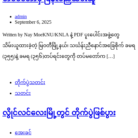
admin
September 6, 2025
Written by Nay MoeKNU/KNLA နဲ့ PDF ပူးပေါင်းအဖွဲ့တွေ
သိမ်းယူထားခဲ့တဲ့ မြ၀တီမြို့နယ်၊ သင်္ဃန်းညီနောင်အခြေစိုက် ခမရ
(၃၅၅)နဲ့ ခမရ (၃၅၆)တပ်ရင်းတွေကို တပ်မတော်က […]
တိုက်ပွဲသတင်း
သတင်း
လွိုင်လင်လေးမြို့တွင် တိုက်ပွဲဖြစ်ပွား
အေးခင်