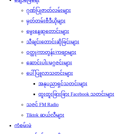
ဂုဏ်ပြုဇာတ်လမ်းများ
မှတ်တမ်းဗီဒီယိုများ
မွေးနေ့ဆုတောင်းများ
သီချင်းတောင်းဆိုခြင်းများ
ဝတ္ထု/ကာတွန်း/ကဗျာများ
ဆောင်းပါး/မဂ္ဂဇင်းများ
ပေါ်ပြူလာသတင်းများ
အနုပညာရှင်သတင်းများ
ထူးထူးခြားခြား Facebook သတင်းများ
သဇင် FM Radio
Tiktok ဆယ်လီများ
ကံစမ်းမဲ