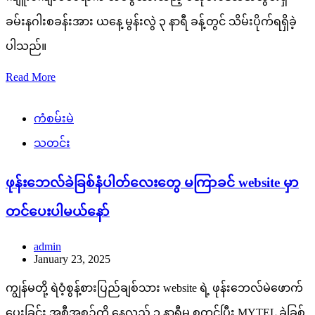
ခမ်းနဂါးစခန်းအား ယနေ့ မွန်းလွဲ ၃ နာရီ ခန့်တွင် သိမ်းပိုက်ရရှိခဲ့
ပါသည်။
Read More
ကံစမ်းမဲ
သတင်း
ဖုန်းဘေလ်ခဲခြစ်နံပါတ်လေးတွေ မကြာခင် website မှာ
တင်ပေးပါမယ်နော်
admin
January 23, 2025
ကျွန်မတို့ ရဲဝံ့စွန့်စားပြည်ချစ်သား website ရဲ့ ဖုန်းဘေလ်မဲဖောက်
ပေးခြင်း အစီအစဉ်ကို နေ့လည် ၁ နာရီမှ စတင်ပြီး MYTEL ခဲခြစ်