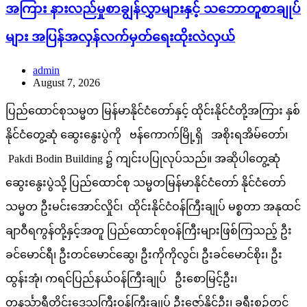
အကြား နားလည်မှုစာချွန်လွှာများနှင့် သဘောတူစာချုပ်
များ အပြန်အလှန်လက်မှတ်ရေးထိုးလဲလှယ်
admin
August 7, 2026
ပြည်ထောင်စုသမ္မတ မြန်မာနိုင်ငံတော်နှင့် ထိုင်းနိုင်ငံတို့အကြား နှစ်
နိုင်ငံတွေ့ဆုံ ဆွေးနွေးပွဲကို ဗန်ကောက်မြို့ရှိ အစိုးရအိမ်တော်၊
Pakdi Bodin Building ၌ ကျင်းပပြုလုပ်သည်။ အဆိုပါတွေ့ဆုံ
ဆွေးနွေးပွဲသို့ ပြည်ထောင်စု သမ္မတမြန်မာနိုင်ငံတော် နိုင်ငံတော်
သမ္မတ ဦးမင်းအောင်လှိုင်၊ ထိုင်းနိုင်ငံဝန်ကြီးချုပ် မစ္စတာ အနုထင်
ချာဝီရကွန်တို့နှင့်အတူ ပြည်ထောင်စုဝန်ကြီးများဖြစ်ကြသည့် ဦး
ခင်မောင်ရီ၊ ဦးတင်မောင်ဆွေ၊ ဦးကိုကိုလွင်၊ ဦးခင်မောင်စိုး၊ ဦး
ထွန်းအုံ၊ ကရင်ပြည်နယ်ဝန်ကြီးချုပ် ဦးစောမြင့်ဦး၊
တနင်္သာရီတိုင်းဒေသကြီးဝန်ကြီးချုပ် ဦးဇော်နိုင်ဦး၊ ခရီးစဉ်တွင်