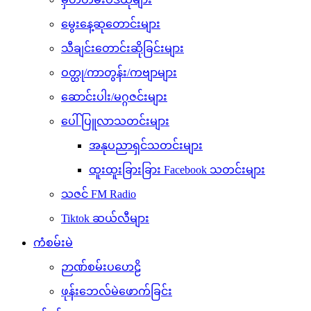
မွေးနေ့ဆုတောင်းများ
သီချင်းတောင်းဆိုခြင်းများ
ဝတ္ထု/ကာတွန်း/ကဗျာများ
ဆောင်းပါး/မဂ္ဂဇင်းများ
ပေါ်ပြူလာသတင်းများ
အနုပညာရှင်သတင်းများ
ထူးထူးခြားခြား Facebook သတင်းများ
သဇင် FM Radio
Tiktok ဆယ်လီများ
ကံစမ်းမဲ
ဉာဏ်စမ်းပဟေဠိ
ဖုန်းဘေလ်မဲဖောက်ခြင်း