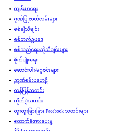
ကျန်းမာရေး
ဂုဏ်ပြုဇာတ်လမ်းများ
စစ်ချီသီချင်း
စစ်ဘက်ဥပဒေ
စစ်သည်ရေး/ဆိုသီချင်းများ
စိုက်ပျိုးရေး
ဆောင်းပါး/မဂ္ဂဇင်းများ
ဉာဏ်စမ်းပဟေဠိ
တန်ပြန်သတင်း
တိုက်ပွဲသတင်း
ထူးထူးခြားခြား Facebook သတင်းများ
ထောက်ခံအားပေးမှု