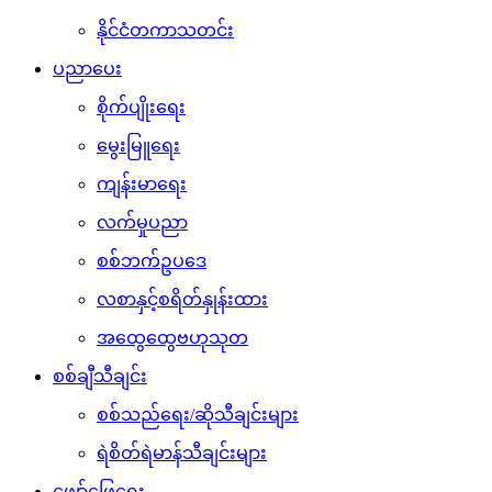
နိုင်ငံတကာသတင်း
ပညာပေး
စိုက်ပျိုးရေး
မွေးမြူရေး
ကျန်းမာရေး
လက်မှုပညာ
စစ်ဘက်ဥပဒေ
လစာနှင့်စရိတ်နှုန်းထား
အထွေထွေဗဟုသုတ
စစ်ချီသီချင်း
စစ်သည်ရေး/ဆိုသီချင်းများ
ရဲစိတ်ရဲမာန်သီချင်းများ
ဖျော်ဖြေရေး