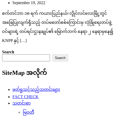
September 19, 2022
စက်တင်ဘာ ၁၈ ရက် ကယားပြည်နယ်၊ လွိုင်လင်လေးမြို့တွင်
အခြေပြုလျက်ရှိသည့် တပ်မတော်စစ်ကြောင်းမှ လုံခြုံရေးတပ်ဖွဲ့
ဝင်များရဲ့ တပ်ရင်းဌာနချုပ်၏ မြောက်ဘက် နေရာ ၂ နေရာမှနေ၍
KNPP နှင့် […]
Search
Search
SiteMap အလိုက်
ဖတ်ရှုသင့်သည့်သတင်းများ
FACT CHECK
သတင်းစာ
မြဝတီ