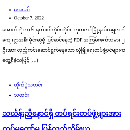
အေးခင်
October 7, 2022
အောက်တိုဘာ ၆ ရက် စစ်ကိုင်းတိုင်း၊ ဘုတလင်မြို့နယ်၊ ရွှေလက်
ကျေးရွာအနီး မိုင်းဆွဲဖို့ ပြင်ဆင်နေတဲ့ PDF အကြမ်းဖက်သမား ၂
ဦးအား လှည့်ကင်းဆောင်ရွက်နေသော လုံခြုံရေးတပ်ဖွဲ့ဝင်များက
တွေ့ရှိခဲ့သဖြင့် […]
တိုက်ပွဲသတင်း
သတင်း
သင်္ဃန်းညီနောင်ရှိ တပ်ရင်းတပ်ဖွဲ့များအား
တပ်မတော်မှ ပြန်လည်သိမ်းယူ