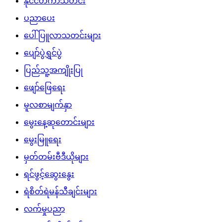
နိုင်ငံတကာသတင်း
ပညာပေး
ပေါ်ပြူလာသတင်းများ
ပျော်ပွဲရွှင်ပွဲ
ပြည်သူ့အကျိုးပြု
ဖျော်ဖြေရေး
မူလစာမျက်နှာ
မွေးနေ့ဆုတောင်းများ
မွေးမြူရေး
မှတ်တမ်းဗီဒီယိုများ
ရင်ဖွင့်ဆွေးနွေး
ရဲစိတ်ရဲမန်သီချင်းများ
လက်မှုပညာ