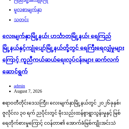
မူလစာမျက်နှာ
သတင်း
လေးမျက်နှာမြို့နယ်၊ ဟင်္သာတမြို့နယ်၊ ရေကြည်
မြို့နယ်နှင့်ကျုံပျော်မြို့နယ်တို့တွင် ရေကြီးရေလျှံမှုများ
ကြောင့် ကူညီကယ်ဆယ်ရေးလုပ်ငန်းများ ဆက်လက်
ဆောင်ရွက်
admin
August 7, 2026
ဧရာဝတီတိုင်းဒေသကြီး၊ လေးမျက်နှာမြို့နယ်တွင် ၂၀၂၆ခုနှစ်၊
ဇူလိုင်လ ၃၀ ရက် ညပိုင်းတွင် မိုးသည်းထန်စွာရွာသွန်းမှုနှင့် မြစ်
ရေတိုက်စားမှုကြောင့် ငဝန်တာ၏ အောက်ခံမြစ်ကျိုးအင်းသဲ