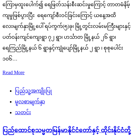
ကြောမှထူးပေါက်၍ ရေဖြတ်သန်းစီးဆင်းမှုကြောင့် တာတမံနိမ့်
ကျမှုဖြစ်ပွားပြီး ရေကျော်စီးဝင်ခြင်းကြောင့် ယနေ့အထိ
လေးမျက်နှာမြို့ပေါ် ရပ်ကွက်(၅)ခု၊ မြို့တွင်းလမ်းမကြီးများနှင့်
ပတ်ဝန်းကျင်ကျေးရွာ ၇၂ ရွာ၊ ဟင်္သာတ မြို့နယ် ၂၆ ရွာ၊
ရေကြည်မြို့နယ် ၆ ရွာနှင့်ကျုံပျော်မြို့နယ် ၂ ရွာ ၊ စုစုပေါင်း
၁၀၆…
Read More
ပြည်သူ့အကျိုးပြု
မူလစာမျက်နှာ
သတင်း
ပြည်ထောင်စုသမ္မတမြန်မာနိုင်ငံတော်နှင့် ထိုင်းနိုင်ငံတို့