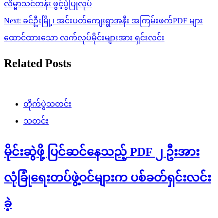
လိမ္မာသင်တန်း ဖွင့်ပွဲပြုလုပ်
Next:
ခင်ဦးမြို့၊ အင်းပတ်ကျေးရွာအနီး အကြမ်းဖက်PDF များ
ထောင်ထားသော လက်လုပ်မိုင်းများအား ရှင်းလင်း
Related Posts
တိုက်ပွဲသတင်း
သတင်း
မိုင်းဆွဲဖို့ ပြင်ဆင်နေသည့် PDF ၂ ဦးအား
လုံခြုံရေးတပ်ဖွဲ့ဝင်များက ပစ်ခတ်ရှင်းလင်း
ခဲ့