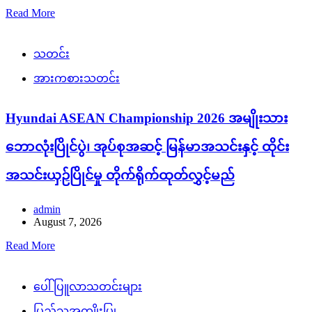
Read More
သတင်း
အားကစားသတင်း
Hyundai ASEAN Championship 2026 အမျိုးသား
ဘောလုံးပြိုင်ပွဲ၊ အုပ်စုအဆင့် မြန်မာအသင်းနှင့် ထိုင်း
အသင်းယှဉ်ပြိုင်မှု တိုက်ရိုက်ထုတ်လွှင့်မည်
admin
August 7, 2026
Read More
ပေါ်ပြူလာသတင်းများ
ပြည်သူ့အကျိုးပြု