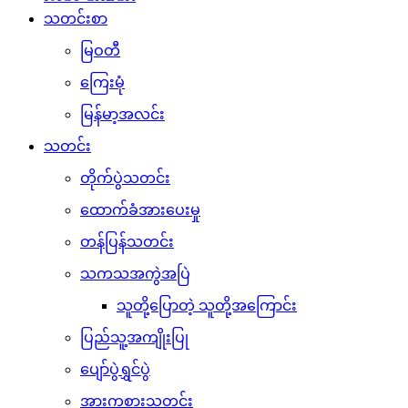
သတင်းစာ
မြဝတီ
ကြေးမုံ
မြန်မာ့အလင်း
သတင်း
တိုက်ပွဲသတင်း
ထောက်ခံအားပေးမှု
တန်ပြန်သတင်း
သကသအကွဲအပြဲ
သူတို့ပြောတဲ့ သူတို့အကြောင်း
ပြည်သူ့အကျိုးပြု
ပျော်ပွဲရွှင်ပွဲ
အားကစားသတင်း