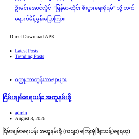
ဦးမင်းအောင်လှိုင် “မြန်မာ-ထိုင်း စီးပွားရေးဖိုရမ်” သို့ တက်
ရောက်မိန့်ခွန်းပြောကြား
Direct Download APK
Latest Posts
Trending Posts
ဝတ္ထု/ကာတွန်း/ကဗျာများ
ငြိမ်းချမ်းရေးပန်း အတူနမ်းစို့
admin
August 8, 2026
ငြိမ်းချမ်းရေးပန်း အတူနမ်းစို့ (ကဗျာ) ကြေးမုံဖြိုးသန့်(ရွှေရတု)