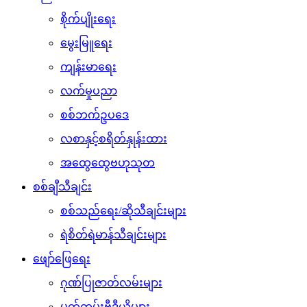
စိုက်ပျိုးရေး
မွေးမြူရေး
ကျန်းမာရေး
လက်မှုပညာ
စစ်ဘက်ဥပဒေ
လစာနှင့်စရိတ်နှုန်းထား
အထွေထွေဗဟုသုတ
စစ်ချီသီချင်း
စစ်သည်ရေး/ဆိုသီချင်းများ
ရဲစိတ်ရဲမာန်သီချင်းများ
ဖျော်ဖြေရေး
ဂုဏ်ပြုဇာတ်လမ်းများ
မှတ်တမ်းဗီဒီယိုများ