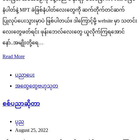
နံပါတ်နဲ့ MPT ခဲခြစ်နံပါတ်လေးတွေကို ဆက်တိုက်တင်ဆက်
ပြုလုပ်ပေးသွားမှာပဲ ဖြစ်ပါတယ်။ ဒါကြောင့်မို့ website မှာ သတင်း
လေးတွေဖတ်ရင်း ဖုန်းဘေလ်လေးတွေ ယူလိုက်ကြရအောင်
နော်..အမျိုးတို့ရေ…
Read More
ပညာပေး
အထွေထွေဗဟုသုတ
စစ်ပညာဆိုတာ
ပုည
August 25, 2022