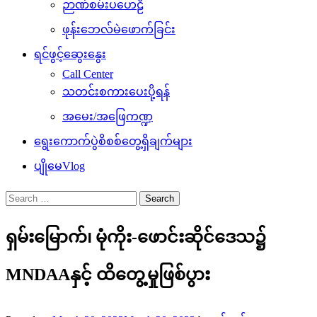
ဉာဏ်စမ်းပဟေဠိ
ဖုန်းဘေလ်မဲဖောက်ခြင်း
ရင်ဖွင့်ဆွေးနွေး
Call Center
သတင်းစကားပေးပို့ရန်
အမေး/အဖြေကဏ္ဍ
ရွေးကောက်ပွဲစိစစ်တွေ့ရှိချက်များ
ပျိုမေVlog
Search
for:
ရှမ်းမြောက်၊ မုံကိုး-ဖောင်းဆိုင်ဒေသ၌
MNDAAနှင့် ထိတွေ့မှုဖြစ်ပွား