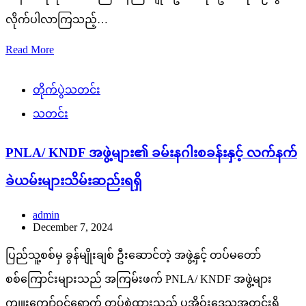
လိုက်ပါလာကြသည့်…
Read More
တိုက်ပွဲသတင်း
သတင်း
PNLA/ KNDF အဖွဲ့များ၏ ခမ်းနဂါးစခန်းနှင့် လက်နက်
ခဲယမ်းများသိမ်းဆည်းရရှိ
admin
December 7, 2024
ပြည်သူ့စစ်မှ ခွန်မျိုးချစ် ဦးဆောင်တဲ့ အဖွဲ့နှင့် တပ်မတော်
စစ်ကြောင်းများသည် အကြမ်းဖက် PNLA/ KNDF အဖွဲ့များ
ကျူးကျော်ဝင်ရောက် တပ်စွဲထားသည့် ပအိုဝ်းဒေသအတွင်းရှိ