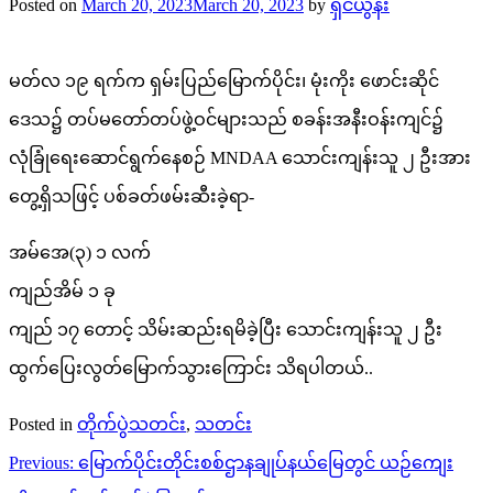
Posted on
March 20, 2023
March 20, 2023
by
ရှင်ယွန်း
မတ်လ ၁၉ ရက်က ရှမ်းပြည်မြောက်ပိုင်း၊ မုံးကိုး ဖောင်းဆိုင်
ဒေသ၌ တပ်မတော်တပ်ဖွဲ့ဝင်များသည် စခန်းအနီးဝန်းကျင်၌
လုံခြုံရေးဆောင်ရွက်နေစဉ် MNDAA သောင်းကျန်းသူ ၂ ဦးအား
တွေ့ရှိသဖြင့် ပစ်ခတ်ဖမ်းဆီးခဲ့ရာ-
အမ်အေ(၃) ၁ လက်
ကျည်အိမ် ၁ ခု
ကျည် ၁၇ တောင့် သိမ်းဆည်းရမိခဲ့ပြီး သောင်းကျန်းသူ ၂ ဦး
ထွက်ပြေးလွတ်မြောက်သွားကြောင်း သိရပါတယ်..
Posted in
တိုက်ပွဲသတင်း
,
သတင်း
Post
Previous:
မြောက်ပိုင်းတိုင်းစစ်ဌာနချုပ်နယ်မြေတွင် ယဉ်ကျေး
navigation