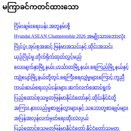
မကြာခင်ကတင်ထားသော
ငြိမ်းချမ်းရေးပန်း အတူနမ်းစို့
Hyundai ASEAN Championship 2026 အမျိုးသားဘောလုံး
ပြိုင်ပွဲ၊ အုပ်စုအဆင့် မြန်မာအသင်းနှင့် ထိုင်းအသင်း
ယှဉ်ပြိုင်မှု တိုက်ရိုက်ထုတ်လွှင့်မည်
လေးမျက်နှာမြို့နယ်၊ ဟင်္သာတမြို့နယ်၊ ရေကြည်မြို့နယ်နှင့်
ကျုံပျော်မြို့နယ်တို့တွင် ရေကြီးရေလျှံမှုများကြောင့် ကူညီ
ကယ်ဆယ်ရေးလုပ်ငန်းများ ဆက်လက်ဆောင်ရွက်
ပြည်ထောင်စုသမ္မတမြန်မာနိုင်ငံတော်နှင့် ထိုင်းနိုင်ငံတို့
အကြား နားလည်မှုစာချွန်လွှာများနှင့် သဘောတူစာချုပ်များ
အပြန်အလှန်လက်မှတ်ရေးထိုးလဲလှယ်
ပြည်ထောင်စုသမ္မတမြန်မာနိုင်ငံတော် နိုင်ငံတော်သမ္မတ