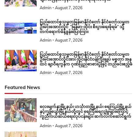
Admin
August 7, 2026
ပြည်ထောင်စုသမ္မတမြန်မာနိုင်ငံတော် နိုင်ငံတော်သမ္မတ
ဦးမင်းအောင်လှိုင် “မြန်မာ-ထိုင်း စီးပွားရေးဖိုရမ်” သို့
တက်ရောက်မိန့်ခွန်းပြောကြား
Admin
August 7, 2026
ပြည်ထောင်စုသမ္မတမြန်မာနိုင်ငံတော် နိုင်ငံတော်သမ္မတ
ဦးမင်းအောင်လှိုင်အား ထိုင်းနိုင်ငံဝန်ကြီးချုပ် မစ္စတာ အနု
ထင် ချာဝီရကွန်က ဂုဏ်ပြုညစာစားပွဲဖြင့် တည်ခင်းဧည့်ခံ
Admin
August 7, 2026
Featured News
လေးမျက်နှာမြို့နယ်၊ ဟင်္သာတမြို့နယ်၊ ရေကြည်မြို့နယ်
နှင့်ကျုံပျော်မြို့နယ်တို့တွင် ရေကြီးရေလျှံမှုများကြောင့်
ကူညီကယ်ဆယ်ရေးလုပ်ငန်းများ ဆက်လက်ဆောင်ရွက်
Admin
August 7, 2026