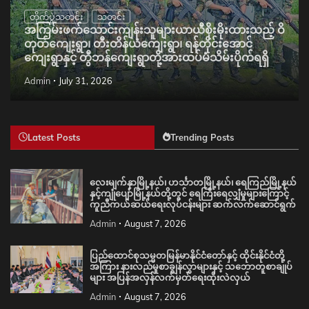
တိုက်ပွဲသတင်း
သတင်း
အကြမ်းဖက်သောင်းကျန်းသူများယာယီစိုးမိုးထားသည့် ဝိ
တုတ်ကျေးရွာ၊ တီးတိန်ယံကျေးရွာ၊ ရန်တိုင်းအောင်
ကျေးရွာနှင့် တွီဘန်ကျေးရွာတို့အားထပ်မံသိမ်းပိုက်ရရှိ
Admin
July 31, 2026
Latest Posts
Trending Posts
လေးမျက်နှာမြို့နယ်၊ ဟင်္သာတမြို့နယ်၊ ရေကြည်မြို့နယ်
နှင့်ကျုံပျော်မြို့နယ်တို့တွင် ရေကြီးရေလျှံမှုများကြောင့်
ကူညီကယ်ဆယ်ရေးလုပ်ငန်းများ ဆက်လက်ဆောင်ရွက်
Admin
August 7, 2026
ပြည်ထောင်စုသမ္မတမြန်မာနိုင်ငံတော်နှင့် ထိုင်းနိုင်ငံတို့
အကြား နားလည်မှုစာချွန်လွှာများနှင့် သဘောတူစာချုပ်
များ အပြန်အလှန်လက်မှတ်ရေးထိုးလဲလှယ်
Admin
August 7, 2026