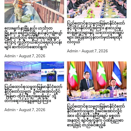
ပြည်ထောင်စုသမ္မတမြန်မာနိုင်ငံတော်
နှင့် ထိုင်းနိုင်ငံတို့အကြား နားလည်မှု
လေးမျက်နှာမြို့နယ်၊ ဟင်္သာတ
စာချွန်လွှာများနှင့် သဘောတူစာချုပ်
မြို့နယ်၊ ရေကြည်မြို့နယ်နှင့်ကျုံပျော်
များ အပြန်အလှန်လက်မှတ်ရေးထိုး
မြို့နယ်တို့တွင် ရေကြီးရေလျှံမှုများ
လဲလှယ်
ကြောင့် ကူညီကယ်ဆယ်ရေးလုပ်ငန်း
များ ဆက်လက်ဆောင်ရွက်
Admin
August 7, 2026
Admin
August 7, 2026
ပြည်ထောင်စုသမ္မတမြန်မာနိုင်ငံတော်
နိုင်ငံတော်သမ္မတ ဦးမင်းအောင်လှိုင်
“မြန်မာ-ထိုင်း စီးပွားရေးဖိုရမ်” သို့
တက်ရောက်မိန့်ခွန်းပြောကြား
ပြည်ထောင်စုသမ္မတမြန်မာနိုင်ငံတော်
Admin
August 7, 2026
နိုင်ငံတော်သမ္မတ ဦးမင်းအောင်လှိုင်
အား ထိုင်းနိုင်ငံဝန်ကြီးချုပ် မစ္စတာ
အနုထင် ချာဝီရကွန်က ဂုဏ်ပြုညစာ
စားပွဲဖြင့် တည်ခင်းဧည့်ခံ