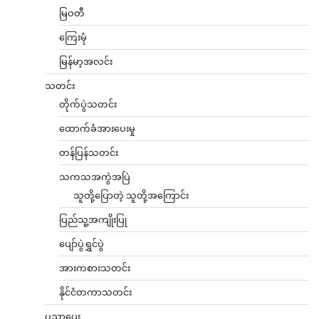
မြဝတီ
ကြေးမုံ
မြန်မာ့အလင်း
သတင်း
တိုက်ပွဲသတင်း
ထောက်ခံအားပေးမှု
တန်ပြန်သတင်း
သကသအကွဲအပြဲ
သူတို့ပြောတဲ့ သူတို့အကြောင်း
ပြည်သူ့အကျိုးပြု
ပျော်ပွဲရွှင်ပွဲ
အားကစားသတင်း
နိုင်ငံတကာသတင်း
ပညာပေး