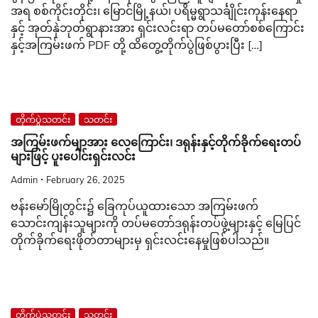
အရ စစ်ကိုင်းတိုင်း၊ မြောင်မြို့နယ်၊ ပရိမ္မရွာသင်္ချိုင်းကုန်းနေရာ
နှင့် အုတ်နှဲဘုတ်ရွာနားအား ရှင်းလင်းရာ တပ်မတော်စစ်ကြောင်း
နှင့်အကြမ်းဖက် PDF တို့ ထိတွေ့တိုက်ပွဲဖြစ်ပွားပြီး […]
တိုက်ပွဲသတင်း
သတင်း
အကြမ်းဖက်မျာအား လေကြောင်း၊ ဒရုန်းနှင့်တိုက်ခိုက်ရေးတပ်
များဖြင့် ပူးပေါင်းရှင်းလင်း
Admin
February 26, 2025
ဗန်းမော်မြိုတွင်း၌ ခြေကုပ်ယူထားသော အကြမ်းဖက်
သောင်းကျန်းသူများကို တပ်မတော်ဒရုန်းတပ်ဖွဲ့များနှင့် မြေပြင်
တိုက်ခိုက်ရေးဖိုတ်တာများမှ ရှင်းလင်းနေမှုဖြစ်ပါသည်။
တိုက်ပွဲသတင်း
သတင်း