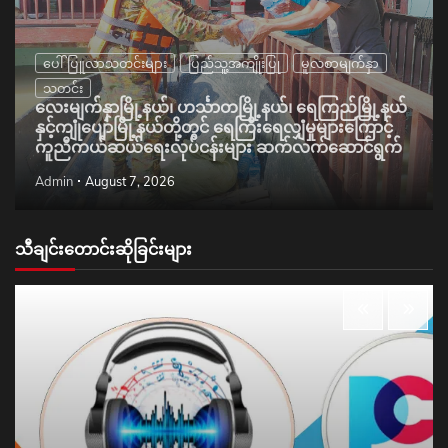
ပေါ်ပြူလာသတင်းများ
ပြည်သူ့အကျိုးပြု
မူလစာမျက်နှာ
သတင်း
လေးမျက်နှာမြို့နယ်၊ ဟင်္သာတမြို့နယ်၊ ရေကြည်မြို့နယ်
နှင့်ကျုံပျော်မြို့နယ်တို့တွင် ရေကြီးရေလျှံမှုများကြောင့်
ကူညီကယ်ဆယ်ရေးလုပ်ငန်းများ ဆက်လက်ဆောင်ရွက်
Admin
August 7, 2026
သီချင်းတောင်းဆိုခြင်းများ