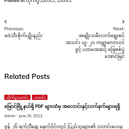
Posted in
တိုက်ပွဲသတင်း
,
သတင်း
Post
Previous:
Next:
navigation
ခဝဲသီးစိုက်ပျိုးနည်း
အမျိုးသမီးလက်ရွေးစင်
အသင်း ယူ-၂ဝ ကမ္ဘာ့ဖလားဝင်
ခွင့် ပထမအဆင့် ခြေစစ်ပွဲ
အောင်မြင်
Related Posts
တိုက်ပွဲသတင်း
သတင်း
မြောင်မြို့နယ်ရှိ PDF များထံမှ အလောင်းနှင့်လက်နက်များရရှိ
Admin
June 26, 2023
ဇွန် ၂၆ ရက်(ဒီနေ့) မနက်ပိုင်းတွင် ပြည်သူများ၏ သတင်းပေးမှု