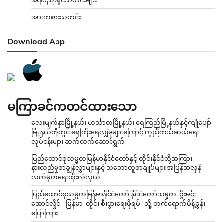
အားကစားသတင်း
Download App
မကြာခင်ကတင်ထားသော
လေးမျက်နှာမြို့နယ်၊ ဟင်္သာတမြို့နယ်၊ ရေကြည်မြို့နယ်နှင့်ကျုံပျော်
မြို့နယ်တို့တွင် ရေကြီးရေလျှံမှုများကြောင့် ကူညီကယ်ဆယ်ရေး
လုပ်ငန်းများ ဆက်လက်ဆောင်ရွက်
ပြည်ထောင်စုသမ္မတမြန်မာနိုင်ငံတော်နှင့် ထိုင်းနိုင်ငံတို့အကြား
နားလည်မှုစာချွန်လွှာများနှင့် သဘောတူစာချုပ်များ အပြန်အလှန်
လက်မှတ်ရေးထိုးလဲလှယ်
ပြည်ထောင်စုသမ္မတမြန်မာနိုင်ငံတော် နိုင်ငံတော်သမ္မတ ဦးမင်း
အောင်လှိုင် “မြန်မာ-ထိုင်း စီးပွားရေးဖိုရမ်” သို့ တက်ရောက်မိန့်ခွန်း
ပြောကြား