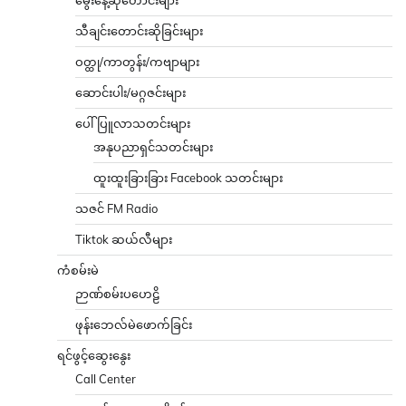
သီချင်းတောင်းဆိုခြင်းများ
ဝတ္ထု/ကာတွန်း/ကဗျာများ
ဆောင်းပါး/မဂ္ဂဇင်းများ
ပေါ်ပြူလာသတင်းများ
အနုပညာရှင်သတင်းများ
ထူးထူးခြားခြား Facebook သတင်းများ
သဇင် FM Radio
Tiktok ဆယ်လီများ
ကံစမ်းမဲ
ဉာဏ်စမ်းပဟေဠိ
ဖုန်းဘေလ်မဲဖောက်ခြင်း
ရင်ဖွင့်ဆွေးနွေး
Call Center