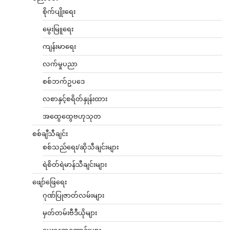
စိုက်ပျိုးရေး
မွေးမြူရေး
ကျန်းမာရေး
လက်မှုပညာ
စစ်ဘက်ဥပဒေ
လစာနှင့်စရိတ်နှုန်းထား
အထွေထွေဗဟုသုတ
စစ်ချီသီချင်း
စစ်သည်ရေး/ဆိုသီချင်းများ
ရဲစိတ်ရဲမာန်သီချင်းများ
ဖျော်ဖြေရေး
ဂုဏ်ပြုဇာတ်လမ်းများ
မှတ်တမ်းဗီဒီယိုများ
မွေးနေ့ဆုတောင်းများ