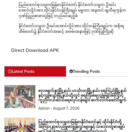
ပြည်ထောင်စုသမ္မတမြန်မာနိုင်ငံတော် နိုင်ငံတော်သမ္မတ ဦးမင်း
အောင်လှိုင်အား ထိုင်းနိုင်ငံဝန်ကြီးချုပ် မစ္စတာ အနုထင် ချာဝီရကွန်က
ဂုဏ်ပြုညစာစားပွဲဖြင့် တည်ခင်းဧည့်ခံ
နိုင်ငံတော်သမ္မတ ဦးမင်းအောင်လှိုင်အား ထိုင်းဝန်ကြီးချုပ်က အစိုးရ
အိမ်တော်၌ နိုင်ငံတော်အဆင့် အခမ်းအနားဖြင့် ဂုဏ်ပြုကြိုဆို
Direct Download APK
Latest Posts
Trending Posts
လေးမျက်နှာမြို့နယ်၊ ဟင်္သာတမြို့နယ်၊ ရေကြည်မြို့နယ်
နှင့်ကျုံပျော်မြို့နယ်တို့တွင် ရေကြီးရေလျှံမှုများကြောင့်
ကူညီကယ်ဆယ်ရေးလုပ်ငန်းများ ဆက်လက်ဆောင်ရွက်
Admin
August 7, 2026
ပြည်ထောင်စုသမ္မတမြန်မာနိုင်ငံတော်နှင့် ထိုင်းနိုင်ငံတို့
အကြား နားလည်မှုစာချွန်လွှာများနှင့် သဘောတူစာချုပ်
များ အပြန်အလှန်လက်မှတ်ရေးထိုးလဲလှယ်