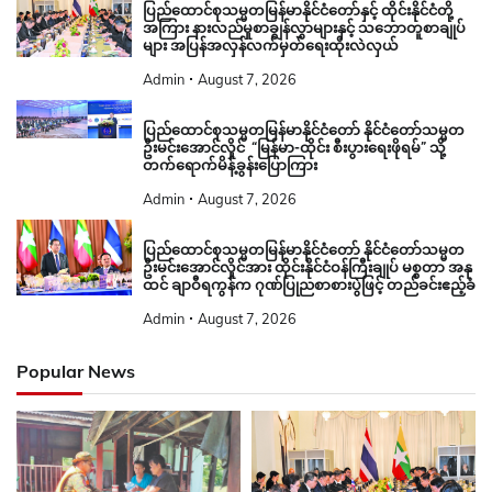
ပြည်ထောင်စုသမ္မတမြန်မာနိုင်ငံတော်နှင့် ထိုင်းနိုင်ငံတို့
အကြား နားလည်မှုစာချွန်လွှာများနှင့် သဘောတူစာချုပ်
များ အပြန်အလှန်လက်မှတ်ရေးထိုးလဲလှယ်
Admin
August 7, 2026
ပြည်ထောင်စုသမ္မတမြန်မာနိုင်ငံတော် နိုင်ငံတော်သမ္မတ
ဦးမင်းအောင်လှိုင် “မြန်မာ-ထိုင်း စီးပွားရေးဖိုရမ်” သို့
တက်ရောက်မိန့်ခွန်းပြောကြား
Admin
August 7, 2026
ပြည်ထောင်စုသမ္မတမြန်မာနိုင်ငံတော် နိုင်ငံတော်သမ္မတ
ဦးမင်းအောင်လှိုင်အား ထိုင်းနိုင်ငံဝန်ကြီးချုပ် မစ္စတာ အနု
ထင် ချာဝီရကွန်က ဂုဏ်ပြုညစာစားပွဲဖြင့် တည်ခင်းဧည့်ခံ
Admin
August 7, 2026
Popular News