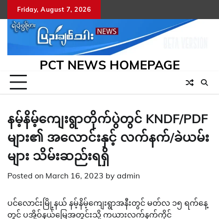
Skip
Friday, August 7, 2026
to
content
PCT NEWS HOMEPAGE
နမ့်နိမ့်ကျေးရွာတိုက်ပွဲတွင် KNDF/PDF
များ၏ အလောင်းနှင့် လက်နက်/ခဲယမ်း
များ သိမ်းဆည်းရရှိ
Posted on
March 16, 2023
by
admin
ပင်လောင်းမြို့နယ် နမ့်နိမ့်ကျေးရွာအနီးတွင် မတ်လ ၁၅ ရက်နေ့
တွင် ပအို့ဝ်နယ်မြေအတွင်းသို့ ကယားလက်နက်ကိုင်