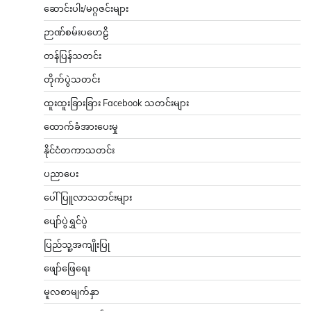
ဆောင်းပါး/မဂ္ဂဇင်းများ
ဉာဏ်စမ်းပဟေဠိ
တန်ပြန်သတင်း
တိုက်ပွဲသတင်း
ထူးထူးခြားခြား Facebook သတင်းများ
ထောက်ခံအားပေးမှု
နိုင်ငံတကာသတင်း
ပညာပေး
ပေါ်ပြူလာသတင်းများ
ပျော်ပွဲရွှင်ပွဲ
ပြည်သူ့အကျိုးပြု
ဖျော်ဖြေရေး
မူလစာမျက်နှာ