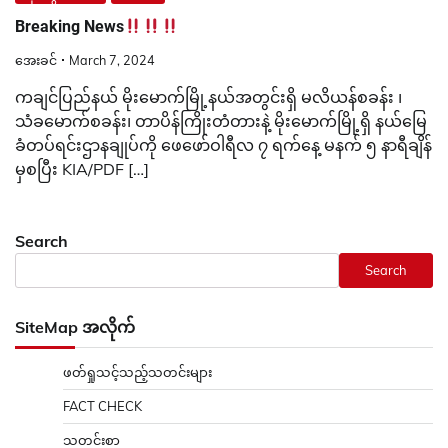
Breaking News
အေးခင်
March 7, 2024
ကချင်ပြည်နယ် မိုးမောက်မြို့နယ်အတွင်းရှိ မလိယန်စခန်း ၊
သံခမောက်စခန်း၊ တာပိန်ကြိုးတံတားနဲ့ မိုးမောက်မြို့ရှိ နယ်မြေ
ခံတပ်ရင်းဌာနချုပ်ကို ဖေဖော်ဝါရီလ ၇ ရက်နေ့ မနက် ၅ နာရီချိန်
မှစပြီး KIA/PDF […]
Search
Search
SiteMap အလိုက်
ဖတ်ရှုသင့်သည့်သတင်းများ
FACT CHECK
သတင်းစာ