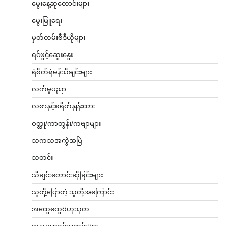
မွေးနေ့ဆုတောင်းများ
မွေးမြူရေး
မှတ်တမ်းဗီဒီယိုများ
ရင်ဖွင့်ဆွေးနွေး
ရဲစိတ်ရဲမန်သီချင်းများ
လက်မှုပညာ
လစာနှင့်စရိတ်နှုန်းထား
ဝတ္ထု/ကာတွန်း/ကဗျာများ
သကသအကွဲအပြဲ
သတင်း
သီချင်းတောင်းဆိုခြင်းများ
သူတို့ပြောတဲ့ သူတို့အကြောင်း
အထွေထွေဗဟုသုတ
အနုပညာရှင်သတင်းများ