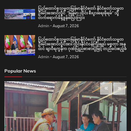
ပြည်ထောင်စုသမ္မတမြန်မာနိုင်ငံတော် နိုင်ငံတော်သမ္မတ
ဦးမင်းအောင်လှိုင် “မြန်မာ-ထိုင်း စီးပွားရေးဖိုရမ်” သို့
တက်ရောက်မိန့်ခွန်းပြောကြား
Admin
August 7, 2026
ပြည်ထောင်စုသမ္မတမြန်မာနိုင်ငံတော် နိုင်ငံတော်သမ္မတ
ဦးမင်းအောင်လှိုင်အား ထိုင်းနိုင်ငံဝန်ကြီးချုပ် မစ္စတာ အနု
ထင် ချာဝီရကွန်က ဂုဏ်ပြုညစာစားပွဲဖြင့် တည်ခင်းဧည့်ခံ
Admin
August 7, 2026
Popular News