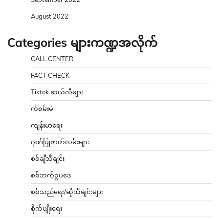
August 2022
Categories များကဏ္ဍအလိုက်
CALL CENTER
FACT CHECK
Tiktok ဆယ်လီများ
ကံစမ်းမဲ
ကျန်းမာရေး
ဂုဏ်ပြုဇာတ်လမ်းများ
စစ်ချီသီချင်း
စစ်ဘက်ဥပဒေ
စစ်သည်ရေး/ဆိုသီချင်းများ
စိုက်ပျိုးရေး