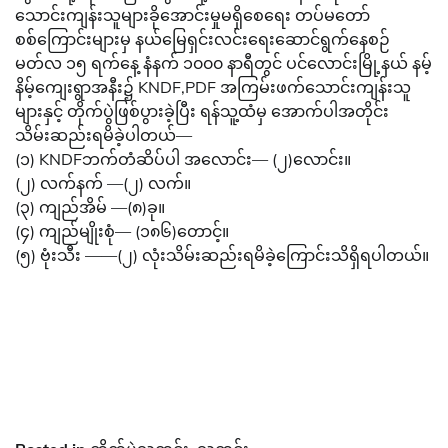
သောင်းကျန်းသူများခိုအောင်းမှုမရှိစေရေး တပ်မတော်
စစ်ကြောင်းများမှ နယ်မြေရှင်းလင်းရေးဆောင်ရွက်နေစဉ်
မတ်လ ၁၅ ရက်နေ့ နံနက် ၁၀၀၀ နာရီတွင် ပင်လောင်းမြို့နယ် နမ့်
နိမ့်ကျေးရွာအနီး၌ KNDF,PDF အကြမ်းဖက်သောင်းကျန်းသူ
များနှင့် တိုက်ပွဲဖြစ်ပွားခဲ့ပြီး ရန်သူ့ထံမှ အောက်ပါအတိုင်း
သိမ်းဆည်းရမိခဲ့ပါတယ်—
(၁) KNDFဘက်တံဆိပ်ပါ အလောင်း— (၂)လောင်း။
(၂) လက်နက် —(၂) လက်။
(၃) ကျည်အိမ် —(၈)ခု။
(၄) ကျည်မျိုးစုံ— (၁၈၆)တောင့်။
(၅) ဗုံးသီး ——(၂) လုံးသိမ်းဆည်းရမိခဲ့ကြောင်းသိရှိရပါတယ်။