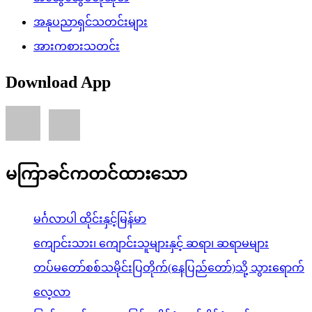
အနုပညာရှင်သတင်းများ
အားကစားသတင်း
Download App
မကြာခင်ကတင်ထားသော
မင်္ဂလာပါ ထိုင်းနှင့်မြန်မာ
ကျောင်းသား၊ ကျောင်းသူများနှင့် ဆရာ၊ ဆရာမများ
တပ်မတော်စစ်သမိုင်းပြတိုက်(နေပြည်တော်)သို့ သွားရောက်
လေ့လာ