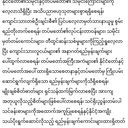
နိုင်ငံတော်၏သမိုင်းနှင့်တပ်မတော်၏ သမိုင်းကြောင်းများကို
လေ့လာသိရှိပြီး အသိပညာဗဟုသုတများစွာရရှိစေရန်၊
ကျောင်းသားတစ်ဦးချင်းစီ၏ ပြင်ပလေ့လာမှတ်သားနာယူမှု စွမ်း
ရည်တိုးတက်စေရန်၊ တပ်မတော်၏လုပ်ငန်းတာဝန်များ၊ သမိုင်း
မှတ်တမ်းကောင်းများ၊ တီထွင်ဆန်းသစ်မှုများကိုကြည့်ရှုလေ့လာ
ပြီး ကျောင်းသားလူငယ်များ၏ အနာဂတ်ရည်မှန်းချက်များ
ပေါ်ထွက်လာစေရန်၊ တပ်မတော်အကြီးအကဲများ၏ နိုင်ငံတော်နှင့်
တပ်မတော်အပေါ် ထားရှိသောစေတနာနှင့်တပ်မတော်မှ ကြိုးပမ်း
ဆောင်ရွက်လျက်ရှိသော ရည်မှန်းချက်များကိုသိရှိစေရန်၊
မျိုးချစ်စိတ်ဓာတ်များ ရှင်သန်ထက်မြက်လာစေပြီး အားကျ
အတုယူလိုသည့်စိတ်များဖြစ်ပေါ်လာစေရန်၊ သင်ရိုးညွှန်းတမ်းပါ
သင်ခန်းစာများကိုအထောက်အကူပြုစေရန်နှင့်နိုင်ငံ့အကျိုး
သယ်ပိုးရွက်ဆောင်လိုသည့် ရည်မှန်းချက်ကောင်းများထားရှိတတ်