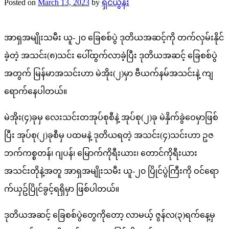
Posted on
March 13, 2023
by
ရှင်ယွန်း
အာရှအမျိုးသမီး ယူ-၂၀ ခြေစစ်ပွဲ ဒုတိယအဆင့်ကို တက်လှမ်းနိုင်
ခဲ့တဲ့ အသင်း(၈)သင်း ပေါ်ထွက်လာခဲ့ပြီး ဒုတိယအဆင့် ခြေစစ်ပွဲ
အတွက် မြန်မာအသင်းဟာ မဲအိုး(၂)မှာ ဗီယက်နမ်အသင်းနဲ့ ကျ
ရောက်နေပါတယ်။
မဲအိုး(၄)ခုမှ လေးသင်းတအုပ်စုစီနဲ့ အုပ်စု(၂)ခု မဲနှိက်ခွဲဝေမှာဖြစ်
ပြီး အုပ်စု(၂)ခုစီမှ ပထမနဲ့ ဒုတိယရတဲ့ အသင်း(၄)သင်းဟာ ဥဇ
ဘက်ကစ္စတန်၊ ဂျပန်၊ မြောက်ကိုရီးယား၊ တောင်ကိုရီးယား
အသင်းတိုနဲ့အတူ အာရှအမျိုးသမီး ယူ-၂၀ ပြိုင်ပွဲကြီးကို ဝင်ရော
က်ယှဥ်ပြိုင်ခွင့်ရရှိမှာ ဖြစ်ပါတယ်။
ဒုတိယအဆင့် ခြေစစ်ပွဲတွေကိုတော့ လာမယ့် ဇွန်လ(၃)ရက်နေ့မှ