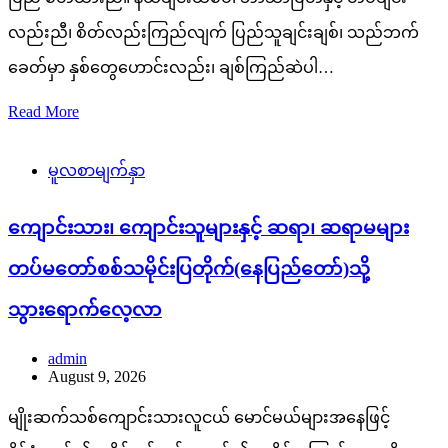
လည်းညီ၊ စိတ်လည်းကြည်လျက် ပြည်သူချင်းချစ်၊ သည်ဘက်
ခေတ်မှာ နှစ်တွေဟောင်းလည်း၊ ချစ်ကြည်ဆဲပါ…
Read More
မူလစာမျက်နှာ
ကျောင်းသား၊ ကျောင်းသူများနှင့် ဆရာ၊ ဆရာမများ
တပ်မတော်စစ်သမိုင်းပြတိုက်(နေပြည်တော်)သို့
သွားရောက်လေ့လာ
admin
August 9, 2026
မျိုးဆက်သစ်ကျောင်းသားလူငယ် မောင်မယ်များအနေဖြင့်