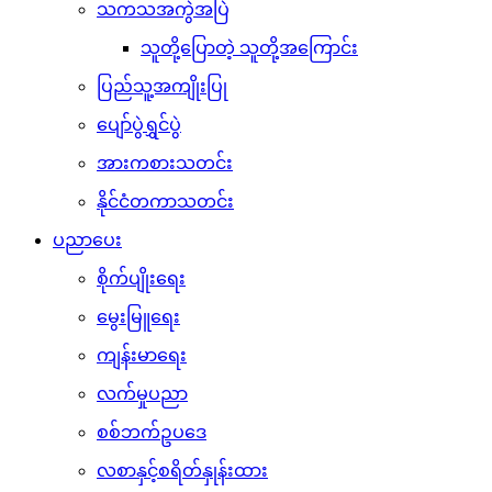
သကသအကွဲအပြဲ
သူတို့ပြောတဲ့ သူတို့အကြောင်း
ပြည်သူ့အကျိုးပြု
ပျော်ပွဲရွှင်ပွဲ
အားကစားသတင်း
နိုင်ငံတကာသတင်း
ပညာပေး
စိုက်ပျိုးရေး
မွေးမြူရေး
ကျန်းမာရေး
လက်မှုပညာ
စစ်ဘက်ဥပဒေ
လစာနှင့်စရိတ်နှုန်းထား