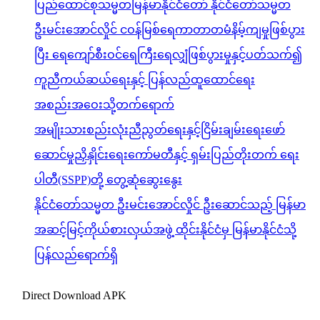
ပြည်ထောင်စုသမ္မတမြန်မာနိုင်ငံတော် နိုင်ငံတော်သမ္မတ
ဦးမင်းအောင်လှိုင် ငဝန်မြစ်ရေကာတာတမံနိမ့်ကျမှုဖြစ်ပွား
ပြီး ရေကျော်စီးဝင်ရေကြီးရေလျှံဖြစ်ပွားမှုနှင့်ပတ်သက်၍
ကူညီကယ်ဆယ်ရေးနှင့် ပြန်လည်ထူထောင်ရေး
အစည်းအဝေးသို့တက်ရောက်
အမျိုးသားစည်းလုံးညီညွတ်ရေးနှင့်ငြိမ်းချမ်းရေးဖော်
ဆောင်မှုညှိနှိုင်းရေးကော်မတီနှင့် ရှမ်းပြည်တိုးတက် ရေး
ပါတီ(SSPP)တို့ တွေ့ဆုံဆွေးနွေး
နိုင်ငံတော်သမ္မတ ဦးမင်းအောင်လှိုင် ဦးဆောင်သည့် မြန်မာ
အဆင့်မြင့်ကိုယ်စားလှယ်အဖွဲ့ ထိုင်းနိုင်ငံမှ မြန်မာနိုင်ငံသို့
ပြန်လည်ရောက်ရှိ
Direct Download APK