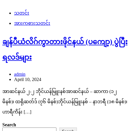
သတင်း
အားကစားသတင်း
ချန်ပီယံလိဂ်ကွာတားဖိုင်နယ် (ပကျော့) ပွဲပြီး
ရလဒ်များ
admin
April 10, 2024
အာဆင်နယ် ၂-၂ ဘိုင်ယန်မြူးနစ်အာဆင်နယ် – ဆာကာ (၁၂
မိနစ်)၊ ထရိုဆတ်ဒ် (၇၆ မိနစ်)ဘိုင်ယန်မြူးနစ် – နာဘရီ (၁၈ မိနစ်)၊
ဟာရီကိန်း […]
Search