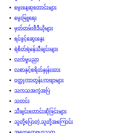
မွေးနေ့ဆုတောင်းများ
မွေးမြူရေး
မှတ်တမ်းဗီဒီယိုများ
ရင်ဖွင့်ဆွေးနွေး
ရဲစိတ်ရဲမန်သီချင်းများ
လက်မှုပညာ
လစာနှင့်စရိတ်နှုန်းထား
ဝတ္ထု/ကာတွန်း/ကဗျာများ
သကသအကွဲအပြဲ
သတင်း
သီချင်းတောင်းဆိုခြင်းများ
သူတို့ပြောတဲ့ သူတို့အကြောင်း
အထွေထွေဗဟုသုတ