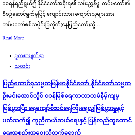
စေရန်ရည်ရွယ်၍ နိုင်ငံတော်အစိုးရ၏ လမ်းညွှန်မှု၊ တပ်မတော်၏
စီစဉ်ဆောင်ရွက်မှုဖြင့် ကျောင်းသား၊ ကျောင်းသူများအား
တပ်မတော်စစ်သမိုင်းပြတိုက်(နေပြည်တော်)သို့…
Read More
မူလစာမျက်နှာ
သတင်း
ပြည်ထောင်စုသမ္မတမြန်မာနိုင်ငံတော် နိုင်ငံတော်သမ္မတ
ဦးမင်းအောင်လှိုင် ငဝန်မြစ်ရေကာတာတမံနိမ့်ကျမှု
ဖြစ်ပွားပြီး ရေကျော်စီးဝင်ရေကြီးရေလျှံဖြစ်ပွားမှုနှင့်
ပတ်သက်၍ ကူညီကယ်ဆယ်ရေးနှင့် ပြန်လည်ထူထောင်
ရေးအစည်းအဝေးသို့တက်ရောက်