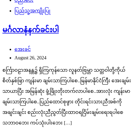
ပညာပေး
ပြည်သူ့အကျိုးပြု
မင်္ဂလာနံနက်ခင်းပါ
အေးခင်
August 26, 2024
စင်္ကြာဝဠာအနန္တ၌ ရှိကြကုန်သော လူနတ်ဗြမ္ဟာ သတ္တဝါတို့ကိုယ်
စိတ်နှစ်ဖြာ ကျန်းမာ ချမ်းသာကြပါစေ..မြန်မာနိုင်ငံကြီး အေးချမ်း
သာယာပြီး အမြန်ဆုံး ဖွံ့ဖြိုးတိုးတက်လာပါစေ..အားလုံး ကျန်းမာ
ချမ်းသာကြပါစေ..ပြည်ထောင်စုဖွား တိုင်းရင်းသားညီအစ်ကို
အချင်းချင်း စည်းလုံးညီညွတ်ပြီးထာဝရငြိမ်းချမ်းရေးရပါစေ
သဘာဝဘေး ကပ်သုံးပါးဘေး […]