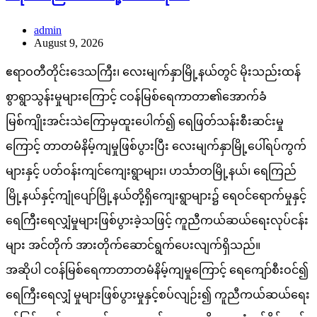
admin
August 9, 2026
ဧရာဝတီတိုင်းဒေသကြီး၊ လေးမျက်နှာမြို့နယ်တွင် မိုးသည်းထန်
စွာရွာသွန်းမှုများကြောင့် ငဝန်မြစ်ရေကာတာ၏အောက်ခံ
မြစ်ကျိုးအင်းသဲကြောမှထူးပေါက်၍ ရေဖြတ်သန်းစီးဆင်းမှု
ကြောင့် တာတမံနိမ့်ကျမှုဖြစ်ပွားပြီး လေးမျက်နှာမြို့ပေါ်ရပ်ကွက်
များနှင့် ပတ်ဝန်းကျင်ကျေးရွာများ၊ ဟင်္သာတမြို့နယ်၊ ရေကြည်
မြို့နယ်နှင့်ကျုံပျော်မြို့နယ်တို့ရှိကျေးရွာများ၌ ရေဝင်ရောက်မှုနှင့်
ရေကြီးရေလျှံမှုများဖြစ်ပွားခဲ့သဖြင့် ကူညီကယ်ဆယ်ရေးလုပ်ငန်း
များ အင်တိုက် အားတိုက်ဆောင်ရွက်ပေးလျက်ရှိသည်။
အဆိုပါ ငဝန်မြစ်ရေကာတာတမံနိမ့်ကျမှုကြောင့် ရေကျော်စီးဝင်၍
ရေကြီးရေလျှံ မှုများဖြစ်ပွားမှုနှင့်စပ်လျဉ်း၍ ကူညီကယ်ဆယ်ရေး