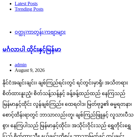
Latest Posts
Trending Posts
ဝတ္ထု/ကာတွန်း/ကဗျာများ
မင်္ဂလာပါ ထိုင်းနှင့်မြန်မာ
admin
August 9, 2026
နိုင်ငံအချင်းချင်း၊ ချစ်ကြည်ရင်းတွင် ရင်တွင်းမှာရှိ၊ အသိတရား
စိတ်ထားနူးညံ့၊ စိတ်သန့်သန့်နှင့် ခန့်ခန့်ထည်ထည် နေကြသည်
မြန်မာနှင့်ထိုင်း လွန်ချစ်ကြည်။ ထေရဝါဒ၊ မြတ်ဗုဒ္ဓ၏ ဓမ္မရတနာ၊
စောင့်ထိန်းရာတွင် ဘာသာလည်းတူ၊ ချစ်ကြည်ဖြူနှင့် လူသားပီသ
စွာ၊ နေကြပါသည် မြန်မာနှင့်ထိုင်း၊ အသိုင်းဝိုင်းသည် ရွှေတိုင်းရွှေ
ပြည် စိတ်ထားညီ။ နယ်ချင်းထိစပ်၊ ဘာသာမြတ်နှင့် တပ်ချင်း