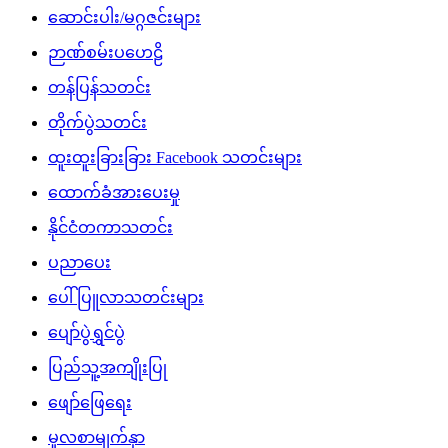
ဆောင်းပါး/မဂ္ဂဇင်းများ
ဉာဏ်စမ်းပဟေဠိ
တန်ပြန်သတင်း
တိုက်ပွဲသတင်း
ထူးထူးခြားခြား Facebook သတင်းများ
ထောက်ခံအားပေးမှု
နိုင်ငံတကာသတင်း
ပညာပေး
ပေါ်ပြူလာသတင်းများ
ပျော်ပွဲရွှင်ပွဲ
ပြည်သူ့အကျိုးပြု
ဖျော်ဖြေရေး
မူလစာမျက်နှာ