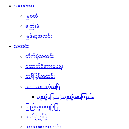
သတင်းစာ
မြဝတီ
ကြေးမုံ
မြန်မာ့အလင်း
သတင်း
တိုက်ပွဲသတင်း
ထောက်ခံအားပေးမှု
တန်ပြန်သတင်း
သကသအကွဲအပြဲ
သူတို့ပြောတဲ့ သူတို့အကြောင်း
ပြည်သူ့အကျိုးပြု
ပျော်ပွဲရွှင်ပွဲ
အားကစားသတင်း