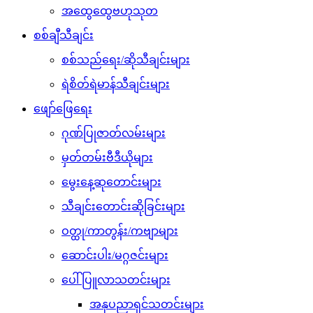
အထွေထွေဗဟုသုတ
စစ်ချီသီချင်း
စစ်သည်ရေး/ဆိုသီချင်းများ
ရဲစိတ်ရဲမာန်သီချင်းများ
ဖျော်ဖြေရေး
ဂုဏ်ပြုဇာတ်လမ်းများ
မှတ်တမ်းဗီဒီယိုများ
မွေးနေ့ဆုတောင်းများ
သီချင်းတောင်းဆိုခြင်းများ
ဝတ္ထု/ကာတွန်း/ကဗျာများ
ဆောင်းပါး/မဂ္ဂဇင်းများ
ပေါ်ပြူလာသတင်းများ
အနုပညာရှင်သတင်းများ