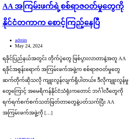
AA အကြမ်းဖက်ရဲ့စစ်ရာဇဝတ်မှုတွေကို
နိုင်ငံတကာက စောင့်ကြည့်နေပြီ
admin
May 24, 2024
ရခိုင်ပြည်နယ်အတွင်း တိုက်ပွဲတွေ ဖြစ်ပွားလာတာနဲ့အတူ AA
ရခိုင်အစွန်းရောက် အကြမ်းဖက်အဖွဲ့က စစ်ရာဇဝတ်မှုတွေ
ဆက်တိုက်ဆိုသလို ကျူးလွန်လျက်ရှိပါတယ်။ ဒီလိုကျူးလွန်မှု
တွေကြောင့် အမေရိကန်နိုင်ငံသံရုံးကတောင် ဘင်္ဂါလီတွေကို
ရက်ရက်စက်စက်သတ်ဖြတ်တာတွေနဲ့ပတ်သက်ပြီး AA
အကြမ်းဖက်အဖွဲ့ကို […]