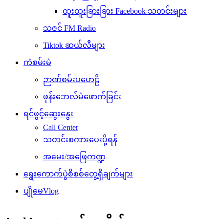
ထူးထူးခြားခြား Facebook သတင်းများ
သဇင် FM Radio
Tiktok ဆယ်လီများ
ကံစမ်းမဲ
ဉာဏ်စမ်းပဟေဠိ
ဖုန်းဘေလ်မဲဖောက်ခြင်း
ရင်ဖွင့်ဆွေးနွေး
Call Center
သတင်းစကားပေးပို့ရန်
အမေး/အဖြေကဏ္ဍ
ရွေးကောက်ပွဲစိစစ်တွေ့ရှိချက်များ
ပျိုမေVlog