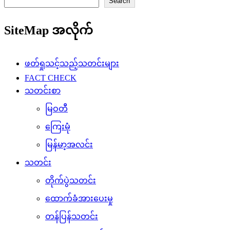
Search
SiteMap အလိုက်
ဖတ်ရှုသင့်သည့်သတင်းများ
FACT CHECK
သတင်းစာ
မြဝတီ
ကြေးမုံ
မြန်မာ့အလင်း
သတင်း
တိုက်ပွဲသတင်း
ထောက်ခံအားပေးမှု
တန်ပြန်သတင်း