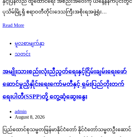
နှင့်ပြန်လည် ထူထောင်ရေး အစည်းအဝေးကို ယနေ့နံနက်ပိုင်းတွင်
ပုသိမ်မြို့ရှိ ဧရာဝတီတိုင်းဒေသကြီးအစိုးရအဖွဲ့ရုံး…
Read More
မူလစာမျက်နှာ
သတင်း
အမျိုးသားစည်းလုံးညီညွတ်ရေးနှင့်ငြိမ်းချမ်းရေးဖော်
ဆောင်မှုညှိနှိုင်းရေးကော်မတီနှင့် ရှမ်းပြည်တိုးတက်
ရေးပါတီ(SSPP)တို့ တွေ့ဆုံဆွေးနွေး
admin
August 8, 2026
ပြည်ထောင်စုသမ္မတမြန်မာနိုင်ငံတော် နိုင်ငံတော်သမ္မတဦးဆောင်