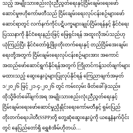
သည့် အမျိုးသားစည်းလုံးညီညွတ်ရေးနှင့်ငြိမ်းချမ်းရေးဖော်
ဆောင်မှုဗဟိုကော်မတီသည် ငြိမ်းချမ်းရေးလုပ်ငန်းစဉ်များဖော်
ဆောင်ရာတွင် လက်နက်ကိုင်ပဋိပက္ခများချုပ်ငြိမ်းရန်နှင့် နိုင်ငံရေး
ပြဿနာကို နိုင်ငံရေးနည်းဖြင့် ဖြေရှင်းရန် အထူးလိုအပ်သည်ဟု
ယုံကြည်ပြီး နိုင်ငံတော်ဖွံ့ဖြိုးတိုးတက်ရေးနှင့် တည်ငြိမ်အေးချမ်း
ရေးတို့အတွက် ငြိမ်းချမ်းရေးလုပ်ငန်းစဉ်များအား အကောင်
အထည်ဖော်ဆောင်ရွက်နိုင်ရန်အတွက် ကြိုတင်ကန့်သတ်ချက်များ
မထားသည့် ဆွေးနွေးပွဲများပြုလုပ်နိုင်ရန် ကြေညာချက်အမှတ်
၁/၂၀၂၆ ဖြင့် ၂၁-၄-၂၀၂၆ တွင် ကမ်းလှမ်း ဖိတ်ခေါ်ခဲ့သည်။
ထိုသို့ဖိတ်ခေါ်ချက်အရ အမျိုးသားစည်းလုံးညီညွတ်ရေးနှင့်
ငြိမ်းချမ်းရေးဖော်ဆောင်မှုညှိနှိုင်းရေးကော်မတီနှင့် ရှမ်းပြည်
တိုးတက်ရေးပါတီ(SSPP)တို့ တွေ့ဆုံဆွေးနွေးပွဲကို ယနေ့နံနက်ပိုင်း
တွင် နေပြည်တော်ရှိ ရွှေစံအိမ်ဟိုတယ်…