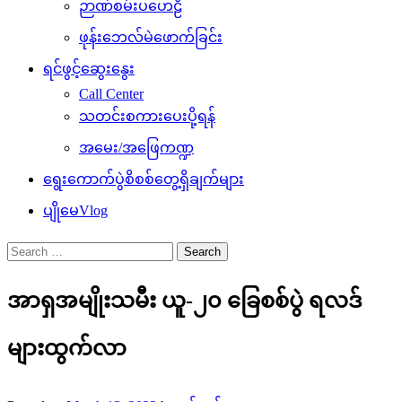
ဉာဏ်စမ်းပဟေဠိ
ဖုန်းဘေလ်မဲဖောက်ခြင်း
ရင်ဖွင့်ဆွေးနွေး
Call Center
သတင်းစကားပေးပို့ရန်
အမေး/အဖြေကဏ္ဍ
ရွေးကောက်ပွဲစိစစ်တွေ့ရှိချက်များ
ပျိုမေVlog
Search
for:
အာရှအမျိုးသမီး ယူ-၂၀ ခြေစစ်ပွဲ ရလဒ်
များထွက်လာ