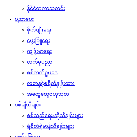
နိုင်ငံတကာသတင်း
ပညာပေး
စိုက်ပျိုးရေး
မွေးမြူရေး
ကျန်းမာရေး
လက်မှုပညာ
စစ်ဘက်ဥပဒေ
လစာနှင့်စရိတ်နှုန်းထား
အထွေထွေဗဟုသုတ
စစ်ချီသီချင်း
စစ်သည်ရေး/ဆိုသီချင်းများ
ရဲစိတ်ရဲမာန်သီချင်းများ
ဖျော်ဖြေရေး