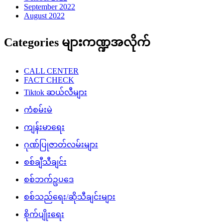
September 2022
August 2022
Categories များကဏ္ဍအလိုက်
CALL CENTER
FACT CHECK
Tiktok ဆယ်လီများ
ကံစမ်းမဲ
ကျန်းမာရေး
ဂုဏ်ပြုဇာတ်လမ်းများ
စစ်ချီသီချင်း
စစ်ဘက်ဥပဒေ
စစ်သည်ရေး/ဆိုသီချင်းများ
စိုက်ပျိုးရေး