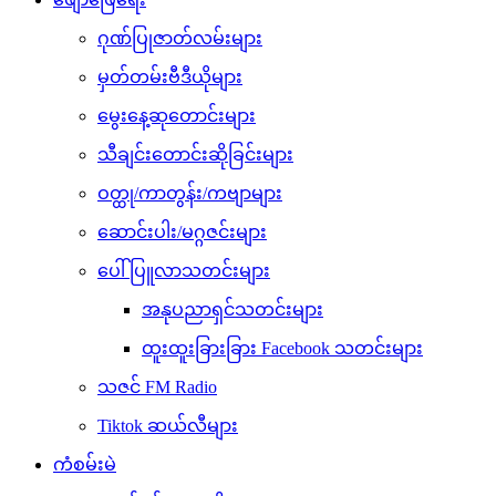
ဂုဏ်ပြုဇာတ်လမ်းများ
မှတ်တမ်းဗီဒီယိုများ
မွေးနေ့ဆုတောင်းများ
သီချင်းတောင်းဆိုခြင်းများ
ဝတ္ထု/ကာတွန်း/ကဗျာများ
ဆောင်းပါး/မဂ္ဂဇင်းများ
ပေါ်ပြူလာသတင်းများ
အနုပညာရှင်သတင်းများ
ထူးထူးခြားခြား Facebook သတင်းများ
သဇင် FM Radio
Tiktok ဆယ်လီများ
ကံစမ်းမဲ