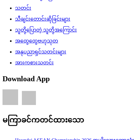
သတင်း
သီချင်းတောင်းဆိုခြင်းများ
သူတို့ပြောတဲ့ သူတို့အကြောင်း
အထွေထွေဗဟုသုတ
အနုပညာရှင်သတင်းများ
အားကစားသတင်း
Download App
မကြာခင်ကတင်ထားသော