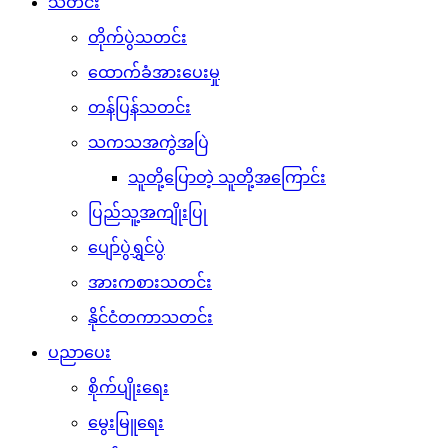
သတင်း
တိုက်ပွဲသတင်း
ထောက်ခံအားပေးမှု
တန်ပြန်သတင်း
သကသအကွဲအပြဲ
သူတို့ပြောတဲ့ သူတို့အကြောင်း
ပြည်သူ့အကျိုးပြု
ပျော်ပွဲရွှင်ပွဲ
အားကစားသတင်း
နိုင်ငံတကာသတင်း
ပညာပေး
စိုက်ပျိုးရေး
မွေးမြူရေး