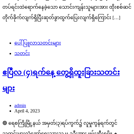
တပ်ရင်းထဲရောက်နေခဲ့သော သောင်းကျန်းသူများအား ထိုးစစ်ဆင်
တိုက်ခိုက်လျက်ရှိပြီးဆုတ်ခွာထွက်ပြေးလျက်ရှိကြောင်း […]
ပေါ်ပြူလာသတင်းများ
သတင်း
ဧပြီလ (၄)ရက်နေ့ တွေ့ရှိထူးခြားသတင်း
များ
admin
April 4, 2023
🟢 ရေစကြိုမြို့နယ် အမှတ်(၃)ရပ်ကွက်၌ လူမှုကွန်ရက်တွင်
သတင်းမှားလှုံ့ဆော်ရေးသားသူ မ-၁ဦးအား ဖမ်းဆီးရမိ။ 🔸