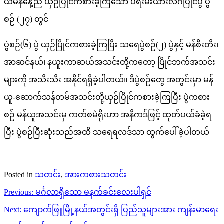
ယမန်နေ့ည ယှဉ်ပြိုင်ကစားခဲ့ကြသော ပရီးမီးယားလိဂ်ပြိုင်ပွဲ ပွဲ
စဉ် (၂၇) တွင်
ပွဲစဉ်(၆) ပွဲ ယှဉ်ပြိုင်ကစားခဲ့ကြပြီး သရေပွဲစဉ်(၂) ပွဲနှင့် မန်စီးတီး၊
အာဆင်နယ်၊ နယူးကာဆယ်အသင်းတို့ကတော့ ပြိုင်ဘက်အသင်း
များကို အသီးသီး အနိုင်ရရှိခဲ့ပါတယ်။ ဒီပွဲစဉ်တွေ အတွင်းမှာ မန်
ယူ-ဆောက်သန်တမ်အသင်းတို့ယှဉ်ပြိုင်ကစားခဲ့ကြပြီး ပွဲကစား
စဉ် မန်ယူအသင်းမှ ကတ်စမဲရိုးဟာ အနီကဒ်ဖြင့် ထုတ်ပယ်ခံခဲ့ရ
ပြီး ပွဲစဉ်ပြီးဆုံးသည်အထိ သရေရလဒ်သာ ထွက်ပေါ်ခဲ့ပါတယ်
Posted in
သတင်း
,
အားကစားသတင်း
Post
Previous:
မင်္ဂလာရှိသော မနက်ခင်းလေးပါရှင်
navigation
Next:
ကျောက်ဖြူမြို့နယ်အတွင်းရှိ ပြည်သူများအား ကျန်းမာရေး