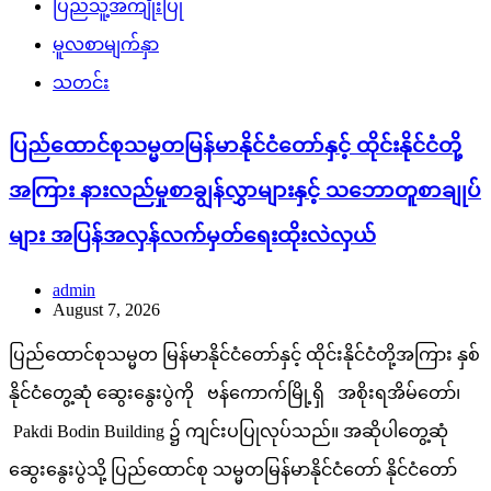
ပြည်သူ့အကျိုးပြု
မူလစာမျက်နှာ
သတင်း
ပြည်ထောင်စုသမ္မတမြန်မာနိုင်ငံတော်နှင့် ထိုင်းနိုင်ငံတို့
အကြား နားလည်မှုစာချွန်လွှာများနှင့် သဘောတူစာချုပ်
များ အပြန်အလှန်လက်မှတ်ရေးထိုးလဲလှယ်
admin
August 7, 2026
ပြည်ထောင်စုသမ္မတ မြန်မာနိုင်ငံတော်နှင့် ထိုင်းနိုင်ငံတို့အကြား နှစ်
နိုင်ငံတွေ့ဆုံ ဆွေးနွေးပွဲကို ဗန်ကောက်မြို့ရှိ အစိုးရအိမ်တော်၊
Pakdi Bodin Building ၌ ကျင်းပပြုလုပ်သည်။ အဆိုပါတွေ့ဆုံ
ဆွေးနွေးပွဲသို့ ပြည်ထောင်စု သမ္မတမြန်မာနိုင်ငံတော် နိုင်ငံတော်