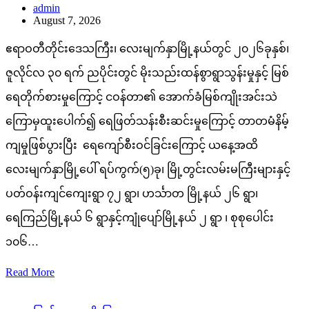
admin
August 7, 2026
ဧရာဝတီတိုင်းဒေသကြီး၊ လေးမျက်နှာမြို့နယ်တွင် ၂၀၂၆ခုနှစ်၊
ဇူလိုင်လ ၃၀ ရက် ညပိုင်းတွင် မိုးသည်းထန်စွာရွာသွန်းမှုနှင့် မြစ်
ရေတိုက်စားမှုကြောင့် ငဝန်တာ၏ အောက်ခံမြစ်ကျိုးအင်းသဲ
ကြောမှထူးပေါက်၍ ရေဖြတ်သန်းစီးဆင်းမှုကြောင့် တာတမံနိမ့်
ကျမှုဖြစ်ပွားပြီး ရေကျော်စီးဝင်ခြင်းကြောင့် ယနေ့အထိ
လေးမျက်နှာမြို့ပေါ် ရပ်ကွက်(၅)ခု၊ မြို့တွင်းလမ်းမကြီးများနှင့်
ပတ်ဝန်းကျင်ကျေးရွာ ၇၂ ရွာ၊ ဟင်္သာတ မြို့နယ် ၂၆ ရွာ၊
ရေကြည်မြို့နယ် ၆ ရွာနှင့်ကျုံပျော်မြို့နယ် ၂ ရွာ ၊ စုစုပေါင်း
၁၀၆…
Read More