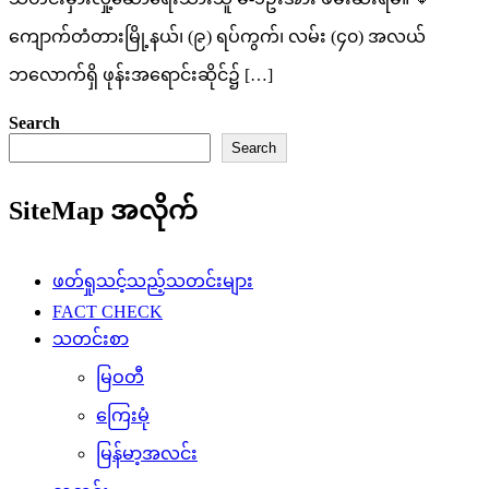
ကျောက်တံတားမြို့နယ်၊ (၉) ရပ်ကွက်၊ လမ်း (၄၀) အလယ်
ဘလောက်ရှိ ဖုန်းအရောင်းဆိုင်၌ […]
Search
Search
SiteMap အလိုက်
ဖတ်ရှုသင့်သည့်သတင်းများ
FACT CHECK
သတင်းစာ
မြဝတီ
ကြေးမုံ
မြန်မာ့အလင်း