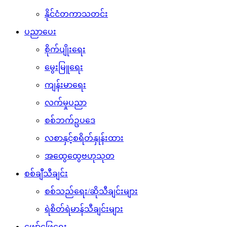
နိုင်ငံတကာသတင်း
ပညာပေး
စိုက်ပျိုးရေး
မွေးမြူရေး
ကျန်းမာရေး
လက်မှုပညာ
စစ်ဘက်ဥပဒေ
လစာနှင့်စရိတ်နှုန်းထား
အထွေထွေဗဟုသုတ
စစ်ချီသီချင်း
စစ်သည်ရေး/ဆိုသီချင်းများ
ရဲစိတ်ရဲမာန်သီချင်းများ
ဖျော်ဖြေရေး