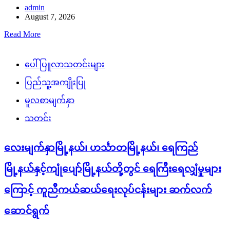
admin
August 7, 2026
Read More
ပေါ်ပြူလာသတင်းများ
ပြည်သူ့အကျိုးပြု
မူလစာမျက်နှာ
သတင်း
လေးမျက်နှာမြို့နယ်၊ ဟင်္သာတမြို့နယ်၊ ရေကြည်
မြို့နယ်နှင့်ကျုံပျော်မြို့နယ်တို့တွင် ရေကြီးရေလျှံမှုများ
ကြောင့် ကူညီကယ်ဆယ်ရေးလုပ်ငန်းများ ဆက်လက်
ဆောင်ရွက်