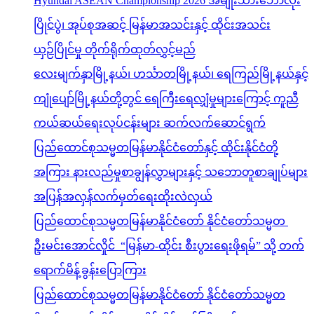
Hyundai ASEAN Championship 2026 အမျိုးသားဘောလုံး
ပြိုင်ပွဲ၊ အုပ်စုအဆင့် မြန်မာအသင်းနှင့် ထိုင်းအသင်း
ယှဉ်ပြိုင်မှု တိုက်ရိုက်ထုတ်လွှင့်မည်
လေးမျက်နှာမြို့နယ်၊ ဟင်္သာတမြို့နယ်၊ ရေကြည်မြို့နယ်နှင့်
ကျုံပျော်မြို့နယ်တို့တွင် ရေကြီးရေလျှံမှုများကြောင့် ကူညီ
ကယ်ဆယ်ရေးလုပ်ငန်းများ ဆက်လက်ဆောင်ရွက်
ပြည်ထောင်စုသမ္မတမြန်မာနိုင်ငံတော်နှင့် ထိုင်းနိုင်ငံတို့
အကြား နားလည်မှုစာချွန်လွှာများနှင့် သဘောတူစာချုပ်များ
အပြန်အလှန်လက်မှတ်ရေးထိုးလဲလှယ်
ပြည်ထောင်စုသမ္မတမြန်မာနိုင်ငံတော် နိုင်ငံတော်သမ္မတ
ဦးမင်းအောင်လှိုင် “မြန်မာ-ထိုင်း စီးပွားရေးဖိုရမ်” သို့ တက်
ရောက်မိန့်ခွန်းပြောကြား
ပြည်ထောင်စုသမ္မတမြန်မာနိုင်ငံတော် နိုင်ငံတော်သမ္မတ