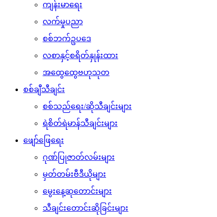
ကျန်းမာရေး
လက်မှုပညာ
စစ်ဘက်ဥပဒေ
လစာနှင့်စရိတ်နှုန်းထား
အထွေထွေဗဟုသုတ
စစ်ချီသီချင်း
စစ်သည်ရေး/ဆိုသီချင်းများ
ရဲစိတ်ရဲမာန်သီချင်းများ
ဖျော်ဖြေရေး
ဂုဏ်ပြုဇာတ်လမ်းများ
မှတ်တမ်းဗီဒီယိုများ
မွေးနေ့ဆုတောင်းများ
သီချင်းတောင်းဆိုခြင်းများ