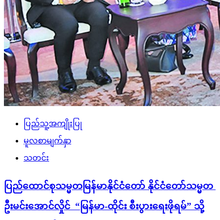
ပြည်သူ့အကျိုးပြု
မူလစာမျက်နှာ
သတင်း
ပြည်ထောင်စုသမ္မတမြန်မာနိုင်ငံတော် နိုင်ငံတော်သမ္မတ
ဦးမင်းအောင်လှိုင် “မြန်မာ-ထိုင်း စီးပွားရေးဖိုရမ်” သို့