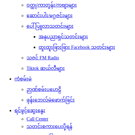
ဝတ္ထု/ကာတွန်း/ကဗျာများ
ဆောင်းပါး/မဂ္ဂဇင်းများ
ပေါ်ပြူလာသတင်းများ
အနုပညာရှင်သတင်းများ
ထူးထူးခြားခြား Facebook သတင်းများ
သဇင် FM Radio
Tiktok ဆယ်လီများ
ကံစမ်းမဲ
ဉာဏ်စမ်းပဟေဠိ
ဖုန်းဘေလ်မဲဖောက်ခြင်း
ရင်ဖွင့်ဆွေးနွေး
Call Center
သတင်းစကားပေးပို့ရန်