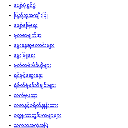
ပျော်ပွဲရွှင်ပွဲ
ပြည်သူ့အကျိုးပြု
ဖျော်ဖြေရေး
မူလစာမျက်နှာ
မွေးနေ့ဆုတောင်းများ
မွေးမြူရေး
မှတ်တမ်းဗီဒီယိုများ
ရင်ဖွင့်ဆွေးနွေး
ရဲစိတ်ရဲမန်သီချင်းများ
လက်မှုပညာ
လစာနှင့်စရိတ်နှုန်းထား
ဝတ္ထု/ကာတွန်း/ကဗျာများ
သကသအကွဲအပြဲ