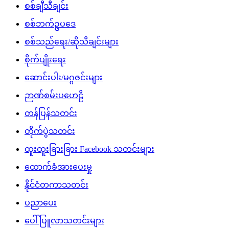
စစ်ချီသီချင်း
စစ်ဘက်ဥပဒေ
စစ်သည်ရေး/ဆိုသီချင်းများ
စိုက်ပျိုးရေး
ဆောင်းပါး/မဂ္ဂဇင်းများ
ဉာဏ်စမ်းပဟေဠိ
တန်ပြန်သတင်း
တိုက်ပွဲသတင်း
ထူးထူးခြားခြား Facebook သတင်းများ
ထောက်ခံအားပေးမှု
နိုင်ငံတကာသတင်း
ပညာပေး
ပေါ်ပြူလာသတင်းများ