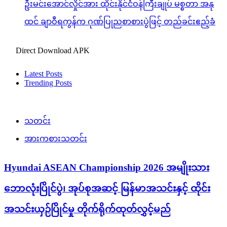
ဦးမင်းအောင်လှိုင်အား ထိုင်းနိုင်ငံဝန်ကြီးချုပ် မစ္စတာ အနု
ထင် ချာဝီရကွန်က ဂုဏ်ပြုညစာစားပွဲဖြင့် တည်ခင်းဧည့်ခံ
Direct Download APK
Latest Posts
Trending Posts
သတင်း
အားကစားသတင်း
Hyundai ASEAN Championship 2026 အမျိုးသား
ဘောလုံးပြိုင်ပွဲ၊ အုပ်စုအဆင့် မြန်မာအသင်းနှင့် ထိုင်း
အသင်းယှဉ်ပြိုင်မှု တိုက်ရိုက်ထုတ်လွှင့်မည်