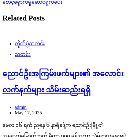
စောင့်ရှောက်မှုဆောင်ရွက်ပေး
Related Posts
တိုက်ပွဲသတင်း
သတင်း
ညောင်ဦးအကြမ်းဖက်များ၏ အလောင်း
လက်နက်များ သိမ်းဆည်းရရှိ
admin
May 17, 2025
မေလ ၁၆ ရက် ညနေ ၆ နာရီခန့်က ညောင်ဦးမြို့၏
အနောက်မြောက်ဘက် မီတာ ၇၀၀ ခန့်အကွာ သိမ်ရွာလခရအဖွဲ့