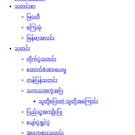
သတင်းစာ
မြဝတီ
ကြေးမုံ
မြန်မာ့အလင်း
သတင်း
တိုက်ပွဲသတင်း
ထောက်ခံအားပေးမှု
တန်ပြန်သတင်း
သကသအကွဲအပြဲ
သူတို့ပြောတဲ့ သူတို့အကြောင်း
ပြည်သူ့အကျိုးပြု
ပျော်ပွဲရွှင်ပွဲ
အားကစားသတင်း