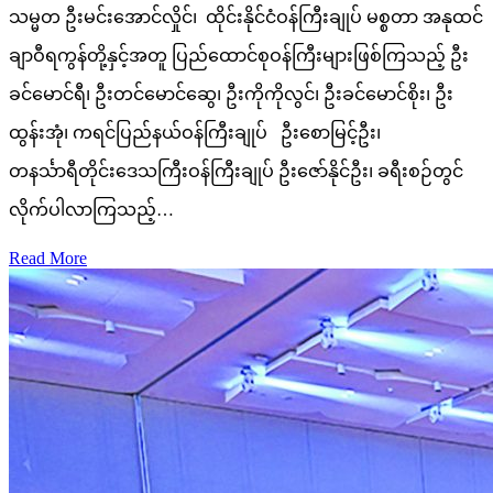
သမ္မတ ဦးမင်းအောင်လှိုင်၊ ထိုင်းနိုင်ငံဝန်ကြီးချုပ် မစ္စတာ အနုထင်
ချာဝီရကွန်တို့နှင့်အတူ ပြည်ထောင်စုဝန်ကြီးများဖြစ်ကြသည့် ဦး
ခင်မောင်ရီ၊ ဦးတင်မောင်ဆွေ၊ ဦးကိုကိုလွင်၊ ဦးခင်မောင်စိုး၊ ဦး
ထွန်းအုံ၊ ကရင်ပြည်နယ်ဝန်ကြီးချုပ် ဦးစောမြင့်ဦး၊
တနင်္သာရီတိုင်းဒေသကြီးဝန်ကြီးချုပ် ဦးဇော်နိုင်ဦး၊ ခရီးစဉ်တွင်
လိုက်ပါလာကြသည့်…
Read More