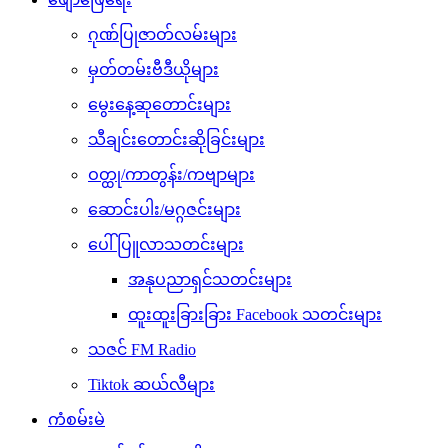
ဂုဏ်ပြုဇာတ်လမ်းများ
မှတ်တမ်းဗီဒီယိုများ
မွေးနေ့ဆုတောင်းများ
သီချင်းတောင်းဆိုခြင်းများ
ဝတ္ထု/ကာတွန်း/ကဗျာများ
ဆောင်းပါး/မဂ္ဂဇင်းများ
ပေါ်ပြူလာသတင်းများ
အနုပညာရှင်သတင်းများ
ထူးထူးခြားခြား Facebook သတင်းများ
သဇင် FM Radio
Tiktok ဆယ်လီများ
ကံစမ်းမဲ