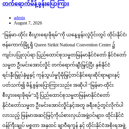
တက်ရောက်မိန့်ခွန်းပြောကြား
admin
August 7, 2026
“မြန်မာ-ထိုင်း စီးပွားရေးဖိုရမ်”ကို ယနေ့မွန်းလွဲပိုင်းတွင် ထိုင်းနိုင်ငံ၊
ဗန်ကောက်မြို့ရှိ Queen Sirikit National Convention Center ၌
ကျင်းပပြုလုပ်ရာ ပြည်ထောင်စုသမ္မတမြန်မာနိုင်ငံတော် နိုင်ငံတော်
သမ္မတ ဦးမင်းအောင်လှိုင် တက်ရောက်ချီးမြှင့်ပြီး နှစ်နိုင်ငံ
ရင်းနှီးမြှုပ်နှံမှုနှင့် ကုန်သွယ်မှုပိုမိုမြှင့်တင်နိုင်ရေးဆိုင်ရာများနှင့်
ပတ်သက်၍ မိန့်ခွန်းပြောကြားသည်။ အဆိုပါ “မြန်မာ-ထိုင်း
စီးပွားရေးဖိုရမ်”သို့ ပြည်ထောင်စုသမ္မတမြန်မာနိုင်ငံတော်
နိုင်ငံတော်သမ္မတ ဦးမင်းအောင်လှိုင်နှင့်အတူ ခရီးစဉ်တွင်လိုက်ပါ
လာသည့် မြန်မာအဆင့်မြင့်ကိုယ်စားလှယ်အဖွဲ့ဝင်များ၊ ထိုင်းနိုင်ငံ
ဝန်ကြီးချုပ် မစ္စတာ အနုထင် ချာဝီရကွန် နှင့် ထိုင်းနိုင်ငံအစိုးရအဖွဲ့