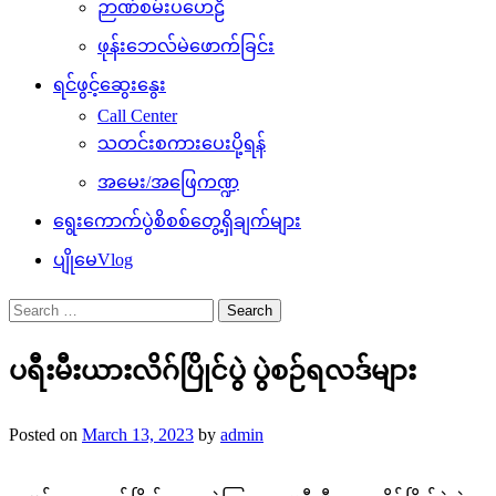
ဉာဏ်စမ်းပဟေဠိ
ဖုန်းဘေလ်မဲဖောက်ခြင်း
ရင်ဖွင့်ဆွေးနွေး
Call Center
သတင်းစကားပေးပို့ရန်
အမေး/အဖြေကဏ္ဍ
ရွေးကောက်ပွဲစိစစ်တွေ့ရှိချက်များ
ပျိုမေVlog
Search
for:
ပရီးမီးယားလိဂ်ပြိုင်ပွဲ ပွဲစဉ်ရလဒ်များ
Posted on
March 13, 2023
by
admin