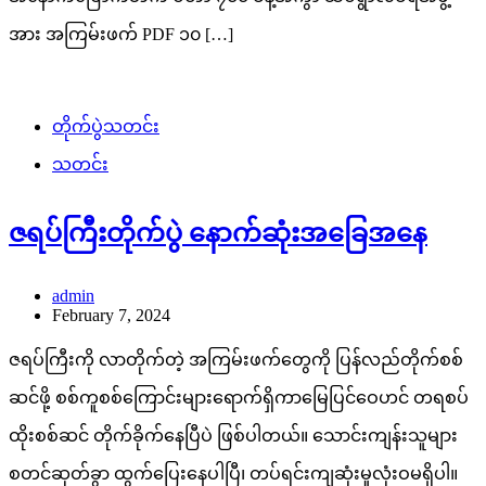
အား အကြမ်းဖက် PDF ၁၀ […]
တိုက်ပွဲသတင်း
သတင်း
ဇရပ်ကြီးတိုက်ပွဲ နောက်ဆုံးအခြေအနေ
admin
February 7, 2024
ဇရပ်ကြီးကို လာတိုက်တဲ့ အကြမ်းဖက်တွေကို ပြန်လည်တိုက်စစ်
ဆင်ဖို့ စစ်ကူစစ်ကြောင်းများရောက်ရှိကာမြေပြင်ဝေဟင် တရစပ်
ထိုးစစ်ဆင် တိုက်ခိုက်နေပြီပဲ ဖြစ်ပါတယ်။ သောင်းကျန်းသူများ
စတင်ဆုတ်ခွာ ထွက်ပြေးနေပါပြီ၊ တပ်ရင်းကျဆုံးမှုလုံးဝမရှိပါ။