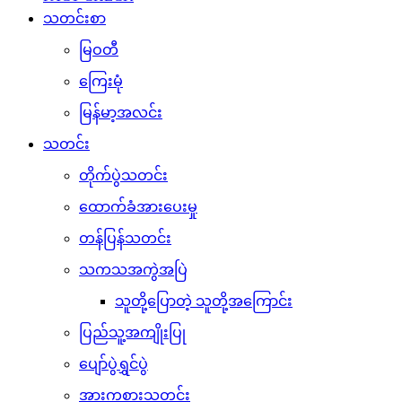
သတင်းစာ
မြဝတီ
ကြေးမုံ
မြန်မာ့အလင်း
သတင်း
တိုက်ပွဲသတင်း
ထောက်ခံအားပေးမှု
တန်ပြန်သတင်း
သကသအကွဲအပြဲ
သူတို့ပြောတဲ့ သူတို့အကြောင်း
ပြည်သူ့အကျိုးပြု
ပျော်ပွဲရွှင်ပွဲ
အားကစားသတင်း