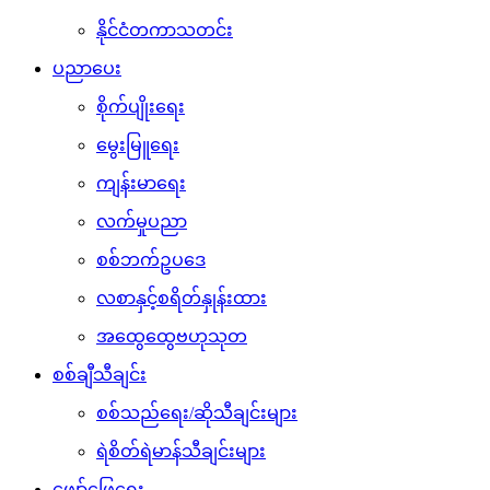
နိုင်ငံတကာသတင်း
ပညာပေး
စိုက်ပျိုးရေး
မွေးမြူရေး
ကျန်းမာရေး
လက်မှုပညာ
စစ်ဘက်ဥပဒေ
လစာနှင့်စရိတ်နှုန်းထား
အထွေထွေဗဟုသုတ
စစ်ချီသီချင်း
စစ်သည်ရေး/ဆိုသီချင်းများ
ရဲစိတ်ရဲမာန်သီချင်းများ
ဖျော်ဖြေရေး