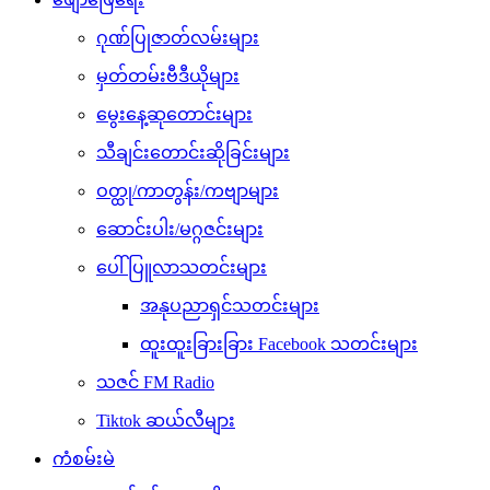
ဂုဏ်ပြုဇာတ်လမ်းများ
မှတ်တမ်းဗီဒီယိုများ
မွေးနေ့ဆုတောင်းများ
သီချင်းတောင်းဆိုခြင်းများ
ဝတ္ထု/ကာတွန်း/ကဗျာများ
ဆောင်းပါး/မဂ္ဂဇင်းများ
ပေါ်ပြူလာသတင်းများ
အနုပညာရှင်သတင်းများ
ထူးထူးခြားခြား Facebook သတင်းများ
သဇင် FM Radio
Tiktok ဆယ်လီများ
ကံစမ်းမဲ