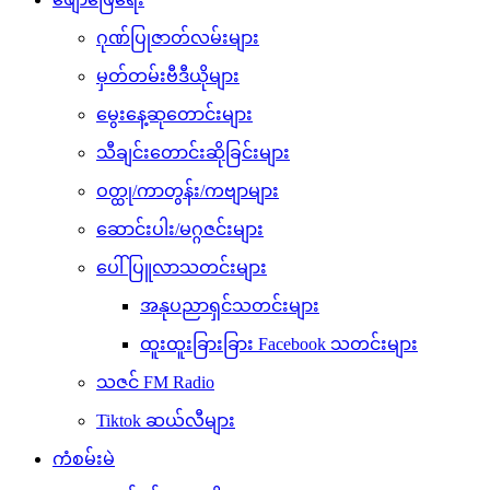
ဂုဏ်ပြုဇာတ်လမ်းများ
မှတ်တမ်းဗီဒီယိုများ
မွေးနေ့ဆုတောင်းများ
သီချင်းတောင်းဆိုခြင်းများ
ဝတ္ထု/ကာတွန်း/ကဗျာများ
ဆောင်းပါး/မဂ္ဂဇင်းများ
ပေါ်ပြူလာသတင်းများ
အနုပညာရှင်သတင်းများ
ထူးထူးခြားခြား Facebook သတင်းများ
သဇင် FM Radio
Tiktok ဆယ်လီများ
ကံစမ်းမဲ