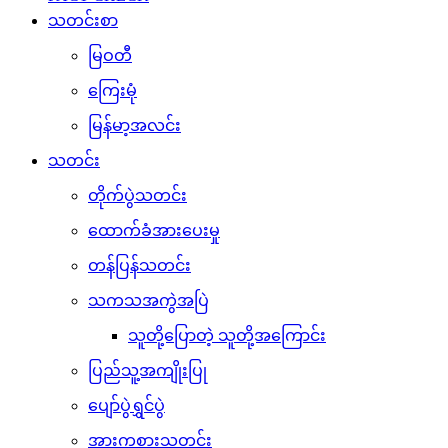
သတင်းစာ
မြဝတီ
ကြေးမုံ
မြန်မာ့အလင်း
သတင်း
တိုက်ပွဲသတင်း
ထောက်ခံအားပေးမှု
တန်ပြန်သတင်း
သကသအကွဲအပြဲ
သူတို့ပြောတဲ့ သူတို့အကြောင်း
ပြည်သူ့အကျိုးပြု
ပျော်ပွဲရွှင်ပွဲ
အားကစားသတင်း