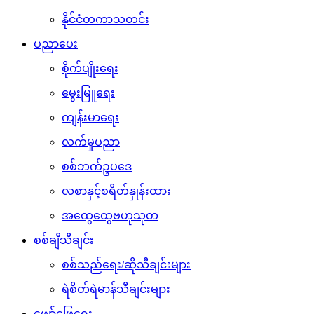
နိုင်ငံတကာသတင်း
ပညာပေး
စိုက်ပျိုးရေး
မွေးမြူရေး
ကျန်းမာရေး
လက်မှုပညာ
စစ်ဘက်ဥပဒေ
လစာနှင့်စရိတ်နှုန်းထား
အထွေထွေဗဟုသုတ
စစ်ချီသီချင်း
စစ်သည်ရေး/ဆိုသီချင်းများ
ရဲစိတ်ရဲမာန်သီချင်းများ
ဖျော်ဖြေရေး