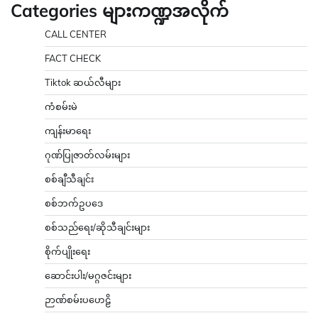
Categories များကဏ္ဍအလိုက်
CALL CENTER
FACT CHECK
Tiktok ဆယ်လီများ
ကံစမ်းမဲ
ကျန်းမာရေး
ဂုဏ်ပြုဇာတ်လမ်းများ
စစ်ချီသီချင်း
စစ်ဘက်ဥပဒေ
စစ်သည်ရေး/ဆိုသီချင်းများ
စိုက်ပျိုးရေး
ဆောင်းပါး/မဂ္ဂဇင်းများ
ဉာဏ်စမ်းပဟေဠိ