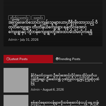
တိုက်ပွဲသတင်း
သတင်း
အကြမ်းဖက်သောင်းကျန်းသူများယာယီစိုးမိုးထားသည့် ဝိ
တုတ်ကျေးရွာ၊ တီးတိန်ယံကျေးရွာ၊ ရန်တိုင်းအောင်
ကျေးရွာနှင့် တွီဘန်ကျေးရွာတို့အားထပ်မံသိမ်းပိုက်ရရှိ
Admin
July 31, 2026
Latest Posts
Trending Posts
နိုင်ငံတော်သမ္မတ ဦးမင်းအောင်လှိုင်အား ထိုင်းဒုတိယ
ဝန်ကြီးချုပ် ဦးဆောင်၍ ဂုဏ်ပြုတပ်ဖွဲ့ဖြင့် ကြိုဆိုဂုဏ်
ပြု
Admin
August 6, 2026
စစ်ဆင်ရေးတာဝန်များကိုထမ်းဆောင်ခဲ့သည့် ရှေ့တန်း