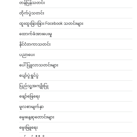
တန်ပြန်သတင်း
တိုက်ပွဲသတင်း
ထူးထူးခြားခြား Facebook သတင်းများ
ထောက်ခံအားပေးမှု
နိုင်ငံတကာသတင်း
ပညာပေး
ပေါ်ပြူလာသတင်းများ
ပျော်ပွဲရွှင်ပွဲ
ပြည်သူ့အကျိုးပြု
ဖျော်ဖြေရေး
မူလစာမျက်နှာ
မွေးနေ့ဆုတောင်းများ
မွေးမြူရေး