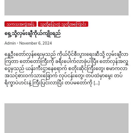
သကသအကွဲအပြဲ
သူတို့ပြောတဲ့ သူတို့အကြောင်း
ရှေ့သို့လှမ်းချီကိုယ်ကျိုးရည်
Admin
November 6, 2024
နွေဦးတော်လှန်ရေးမှသည် ကိုယ်ပိုင်စီးပွားရေးဆီသို့ လှမ်းချီလာ
ကြတာ တော်တော်ကြီးကို ခရီးပေါက်လာခဲ့ပါပြီ။ တော်လှန်အလှူ
ငွေမှသည် ယန်းကီးဌာနေရောက် စတိုးဆိုင်ကြီးတွေ၊ စမာကလာ
အသင့်စားဝက်သားခြောက် လုပ်ငန်းတွေ၊ တပ်ထဲမှာမွေး တပ်
ရိက္ခာပဲဟင်းနဲ့ ကြီးပြင်းလာပြီး တပ်မတော်ကို […]