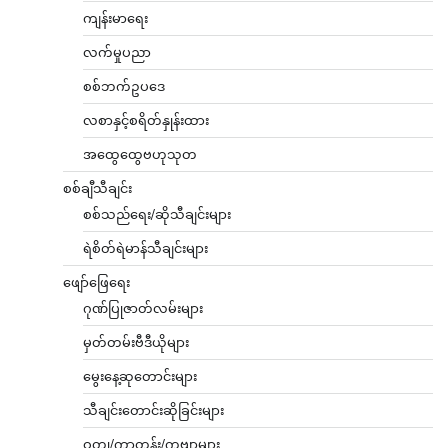
ကျန်းမာရေး
လက်မှုပညာ
စစ်ဘက်ဥပဒေ
လစာနှင့်စရိတ်နှုန်းထား
အထွေထွေဗဟုသုတ
စစ်ချီသီချင်း
စစ်သည်ရေး/ဆိုသီချင်းများ
ရဲစိတ်ရဲမာန်သီချင်းများ
ဖျော်ဖြေရေး
ဂုဏ်ပြုဇာတ်လမ်းများ
မှတ်တမ်းဗီဒီယိုများ
မွေးနေ့ဆုတောင်းများ
သီချင်းတောင်းဆိုခြင်းများ
ဝတ္ထု/ကာတွန်း/ကဗျာများ