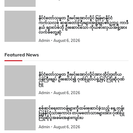
နိုင်ငံတော်သမ္မတ ဦးမင်းအောင်လှိုင် မြန်မာနိုင်ငံ
ကက်သလစ် ဆရာတော်ကြီးများအဖွဲ့ချုပ်၏ဥက္ကဋ္ဌ ကာဒီ
နယ် ချားလ်စ်ဘို ဦးဆောင်သော ကိုယ်စားလှယ်အဖွဲ့အား
လက်ခံတွေ့ဆုံ
Admin
August 6, 2026
Featured News
နိုင်ငံတော်သမ္မတ ဦးမင်းအောင်လှိုင်အား ထိုင်းဒုတိယ
ဝန်ကြီးချုပ် ဦးဆောင်၍ ဂုဏ်ပြုတပ်ဖွဲ့ဖြင့် ကြိုဆိုဂုဏ်
ပြု
Admin
August 6, 2026
စစ်ဆင်ရေးတာဝန်များကိုထမ်းဆောင်ခဲ့သည့် ရှေ့တန်း
ပြန်နိုင်ငံ့သားကောင်း တပ်မတော်သားများအား ဂုဏ်ပြု
ကြိုဆိုပွဲအခမ်းအနားကျင်းပ
Admin
August 6, 2026