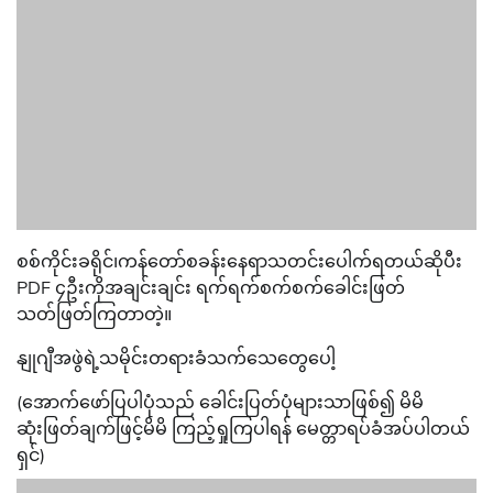
စစ်ကိုင်းခရိုင်၊ကန်တော်စခန်းနေရာသတင်းပေါက်ရတယ်ဆိုပီး
PDF ၄ဦးကိုအချင်းချင်း ရက်ရက်စက်စက်ခေါင်းဖြတ်
သတ်ဖြတ်ကြတာတဲ့။
နျုဂျီအဖွဲရဲ့သမိုင်းတရားခံသက်သေတွေပေါ့
(အောက်ဖော်ပြပါပုံသည် ခေါင်းပြတ်ပုံများသာဖြစ်၍ မိမိ
ဆုံးဖြတ်ချက်ဖြင့်မိမိ ကြည့်ရှုကြပါရန် ‌မေတ္တာရပ်ခံအပ်ပါတယ်
ရှင်)