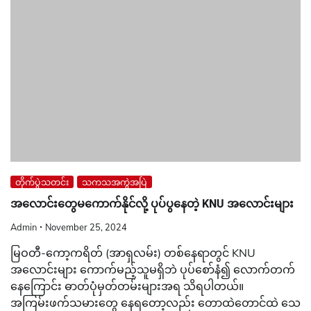
တိုက်ပွဲသတင်း
သကသအကွဲအပြဲ
အလောင်းတွေမကောက်နိုင်လို့ ပုပ်ပွနေတဲ့ KNU အလောင်းများ
Admin
November 25, 2024
မြဝတီ-ကော့ကရိတ် (အာရှလမ်း) တစ်နေရာတွင် KNU
အလောင်းများ ကောက်မည့်သူမရှိဘဲ ပုပ်စော်နံ၍ လောက်တက်
နေကြောင်း ဓာတ်ပုံမှတ်တမ်းများအရ သိရပါတယ်။
အကြမ်းဖက်သမားတွေ နေရတော့လည်း တောထဲတောင်ထဲ သေ