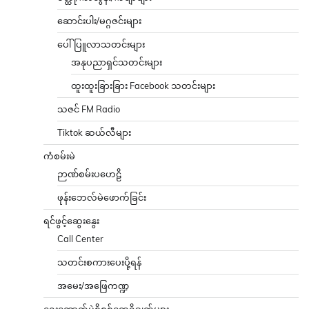
ဆောင်းပါး/မဂ္ဂဇင်းများ
ပေါ်ပြူလာသတင်းများ
အနုပညာရှင်သတင်းများ
ထူးထူးခြားခြား Facebook သတင်းများ
သဇင် FM Radio
Tiktok ဆယ်လီများ
ကံစမ်းမဲ
ဉာဏ်စမ်းပဟေဠိ
ဖုန်းဘေလ်မဲဖောက်ခြင်း
ရင်ဖွင့်ဆွေးနွေး
Call Center
သတင်းစကားပေးပို့ရန်
အမေး/အဖြေကဏ္ဍ
ရွေးကောက်ပွဲစိစစ်တွေ့ရှိချက်များ