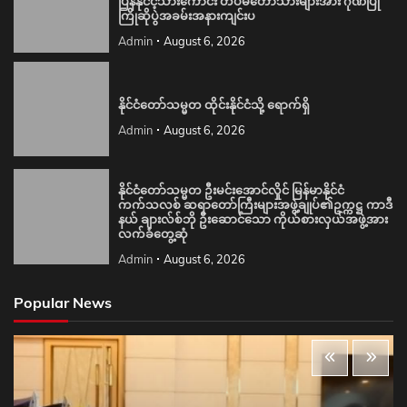
ပြန်နိုင်ငံ့သားကောင်း တပ်မတော်သားများအား ဂုဏ်ပြု
ကြိုဆိုပွဲအခမ်းအနားကျင်းပ
Admin
August 6, 2026
နိုင်ငံတော်သမ္မတ ထိုင်းနိုင်ငံသို့ ရောက်ရှိ
Admin
August 6, 2026
နိုင်ငံတော်သမ္မတ ဦးမင်းအောင်လှိုင် မြန်မာနိုင်ငံ
ကက်သလစ် ဆရာတော်ကြီးများအဖွဲ့ချုပ်၏ဥက္ကဋ္ဌ ကာဒီ
နယ် ချားလ်စ်ဘို ဦးဆောင်သော ကိုယ်စားလှယ်အဖွဲ့အား
လက်ခံတွေ့ဆုံ
Admin
August 6, 2026
Popular News