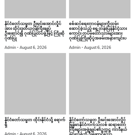
နိုင်ငံတော်သမ္မတ ဦးမင်းအောင်လှိုင်
စစ်ဆင်ရေးတာဝန်များကိုထမ်း
အား ထိုင်းဒုတိယဝန်ကြီးချုပ်
ဆောင်ခဲ့သည့် ရှေ့တန်းပြန်နိုင်ငံ့သား
ဦးဆောင်၍ ဂုဏ်ပြုတပ်ဖွဲ့ဖြင့် ကြိုဆို
ကောင်း တပ်မတော်သားများအား
ဂုဏ်ပြု
ဂုဏ်ပြုကြိုဆိုပွဲအခမ်းအနားကျင်းပ
Admin
August 6, 2026
Admin
August 6, 2026
နိုင်ငံတော်သမ္မတ ထိုင်းနိုင်ငံသို့ ရောက်
နိုင်ငံတော်သမ္မတ ဦးမင်းအောင်လှိုင်
ရှိ
မြန်မာနိုင်ငံကက်သလစ် ဆရာတော်
ကြီးများအဖွဲ့ချုပ်၏ဥက္ကဋ္ဌ ကာဒီနယ်
Admin
August 6, 2026
ချားလ်စ်ဘို ဦးဆောင်သော