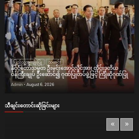
ပြည်သူ့အကျိုးပြု
သတင်း
နိုင်ငံတော်သမ္မတ ဦးမင်းအောင်လှိုင်အား ထိုင်းဒုတိယ
ဝန်ကြီးချုပ် ဦးဆောင်၍ ဂုဏ်ပြုတပ်ဖွဲ့ဖြင့် ကြိုဆိုဂုဏ်ပြု
Admin
August 6, 2026
သီချင်းတောင်းဆိုခြင်းများ