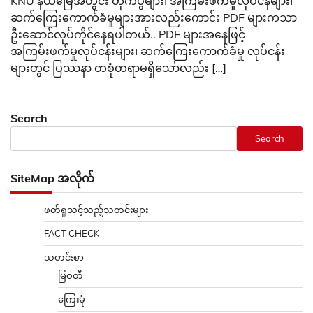
KNU နယ်မြေအတွင်း တိုက်ပွဲများ၊ အကြမ်းဖက်မှုလုပ်ငန်များ၊
ဆက်ကြေးကောက်ခံမှုများအားလည်းကောင်း PDF များကသာ
ဦးဆောင်လုပ်ကိုင်နေရပါတယ်.. PDF များအနေဖြင့်
အကြမ်းဖက်မှုလုပ်ငန်းများ၊ ဆက်ကြေးကောက်ခံမှု လုပ်ငန်း
များတွင် ပြဿနာ တစုံတရာမရှိသော်လည်း […]
Search
Search
SiteMap အလိုက်
ဖတ်ရှုသင့်သည့်သတင်းများ
FACT CHECK
သတင်းစာ
မြဝတီ
ကြေးမုံ