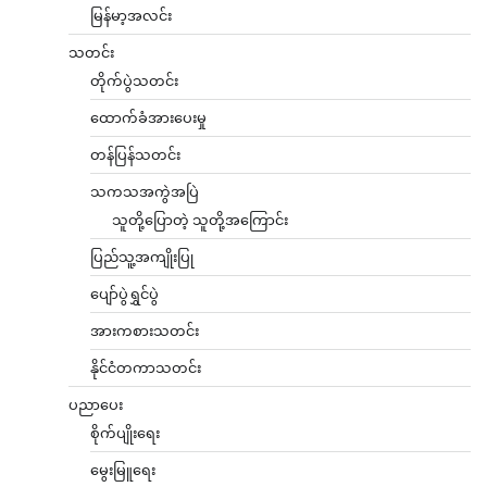
မြန်မာ့အလင်း
သတင်း
တိုက်ပွဲသတင်း
ထောက်ခံအားပေးမှု
တန်ပြန်သတင်း
သကသအကွဲအပြဲ
သူတို့ပြောတဲ့ သူတို့အကြောင်း
ပြည်သူ့အကျိုးပြု
ပျော်ပွဲရွှင်ပွဲ
အားကစားသတင်း
နိုင်ငံတကာသတင်း
ပညာပေး
စိုက်ပျိုးရေး
မွေးမြူရေး