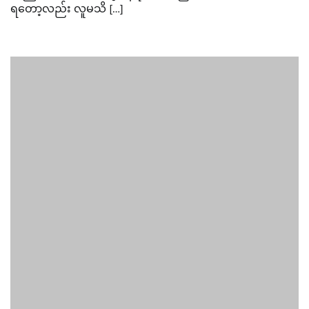
ရတော့လည်း လူမသိ […]