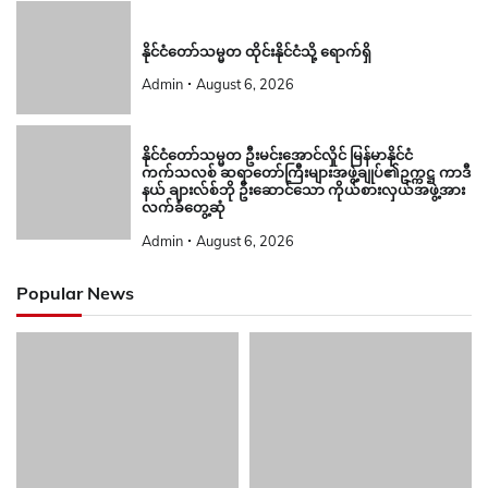
နိုင်ငံတော်သမ္မတ ထိုင်းနိုင်ငံသို့ ရောက်ရှိ
Admin
August 6, 2026
နိုင်ငံတော်သမ္မတ ဦးမင်းအောင်လှိုင် မြန်မာနိုင်ငံ
ကက်သလစ် ဆရာတော်ကြီးများအဖွဲ့ချုပ်၏ဥက္ကဋ္ဌ ကာဒီ
နယ် ချားလ်စ်ဘို ဦးဆောင်သော ကိုယ်စားလှယ်အဖွဲ့အား
လက်ခံတွေ့ဆုံ
Admin
August 6, 2026
Popular News