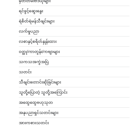
မှတ်တမ်းဗီဒီယိုများ
ရင်ဖွင့်ဆွေးနွေး
ရဲစိတ်ရဲမန်သီချင်းများ
လက်မှုပညာ
လစာနှင့်စရိတ်နှုန်းထား
ဝတ္ထု/ကာတွန်း/ကဗျာများ
သကသအကွဲအပြဲ
သတင်း
သီချင်းတောင်းဆိုခြင်းများ
သူတို့ပြောတဲ့ သူတို့အကြောင်း
အထွေထွေဗဟုသုတ
အနုပညာရှင်သတင်းများ
အားကစားသတင်း