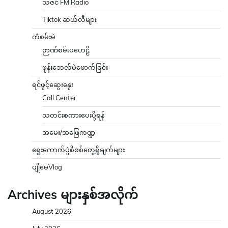
သဇင် FM Radio
Tiktok ဆယ်လီများ
ကံစမ်းမဲ
ဉာဏ်စမ်းပဟေဠိ
ဖုန်းဘေလ်မဲဖောက်ခြင်း
ရင်ဖွင့်ဆွေးနွေး
Call Center
သတင်းစကားပေးပို့ရန်
အမေး/အဖြေကဏ္ဍ
ရွေးကောက်ပွဲစိစစ်တွေ့ရှိချက်များ
ပျိုမေVlog
Archives များနှစ်အလိုက်
August 2026