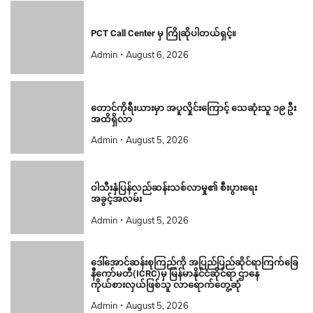
PCT Call Center မှ ကြိုဆိုပါတယ်ရှင့်။
Admin
August 6, 2026
တောင်ကိုရီးယားမှာ အပူလှိုင်းကြောင့် သေဆုံးသူ ၁၉ ဦး
အထိရှိလာ
Admin
August 5, 2026
ဝါသီးနှံပြန်လည်ဆန်းသစ်လာမှု၏ စီးပွားရေး
အခွင့်အလမ်း
Admin
August 5, 2026
ဒေါ်အောင်ဆန်းစုကြည်ကို အပြည်ပြည်ဆိုင်ရာကြက်ခြေ
နီကော်မတီ(ICRC)မှ မြန်မာနိုင်ငံဆိုင်ရာ ဌာနေ
ကိုယ်စားလှယ်ဖြစ်သူ လာရောက်တွေ့ဆုံ
Admin
August 5, 2026