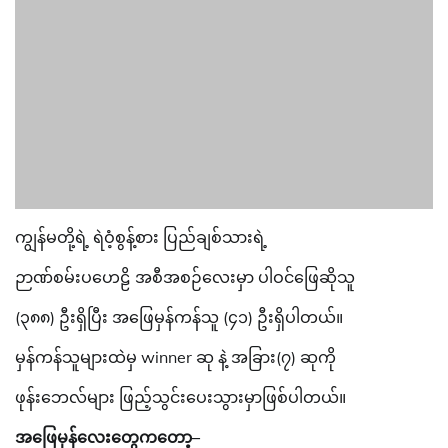
ကျွန်မတို့ရဲ့ ရဲဝံ့စွန့်စား ပြည်ချစ်သားရဲ့
ဉာဏ်စမ်းပဟေဠိ အစီအစဉ်လေးမှာ ပါဝင်ဖြေဆိုသူ
(၃၈၈) ဦးရှိပြီး အဖြေမှန်ကန်သူ (၄၁) ဦးရှိပါတယ်။
မှန်ကန်သူများထဲမှ winner ဆု နဲ့ အခြား(၇) ဆုကို
ဖုန်းဘေလ်များ ဖြည့်သွင်းပေးသွားမှာဖြစ်ပါတယ်။
အဖြေမှန်လေးတွေကတော့–