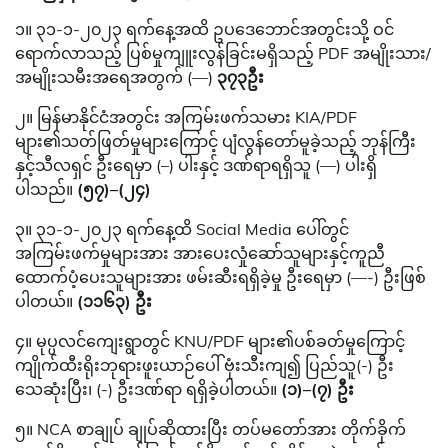
၁။ ၃၁-၁-၂၀၂၃ ရက်နေ့အထိ ဥပဒေဘောင်အတွင်းသို့ ဝင်
ရောက်လာသည့် ပြစ်မှုကျူးလွန်ခြင်းမရှိသည့် PDF အမျိုးသား/
အမျိုးသမီးအရေအတွက် (—)
၃၇၃ဦး
၂။ မြန်မာနိုင်ငံအတွင်း အကြမ်းဖက်သမား KIA/PDF
များ၏သတ်ဖြတ်မှုများကြောင့် ပျံလွန်တော်မူခဲ့သည့် ဘုန်ကြီး
နှင့်သီလရှင် ဦးရေမှာ (–) ပါးနှင့် ဒဏ်ရာရရှိသူ (—) ပါးရှိ
ပါသည်။
(၅၇)–(၂၄)
၃။ ၃၁-၁-၂၀၂၃ ရက်နေ့ထိ Social Media ပေါ်တွင်
အကြမ်းဖက်မှုများအား အားပေးလှုံဆော်သူများနှင့်ကူညီ
ထောက်ပံ့ပေးသူများအား ဖမ်းဆီးရရှိခဲ့မှု ဦးရေမှာ (—-) ဦးဖြစ်
ပါတယ်။
(၁၁၆၃) ဦး
၄။ မုပ္ပလင်ကျေးရွာတွင် KNU/PDF များ၏ပစ်ခတ်မှုကြောင့်
ကျိုက်ထီးရိုးဘုရားဖူးယာဉ်ပေါ် ဗုံးသီးကျ၍ ပြည်သူ(-) ဦး
သေဆုံးပြီး၊ (-) ဦးဒဏ်ရာ ရရှိခဲ့ပါတယ်။
(၁)–(၇) ဦး
၅။ NCA စာချုပ် ချုပ်ဆိုထားပြီး တပ်မတော်အား တိုက်ခိုက်