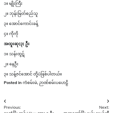
၁။ မျိုးကြီး
၂။ ဘုန်းမြတ်စည်သူ
၃။ အောင်ကောင်းခန့်
၄။ ကိုကို
အထူးဆု(၃) ဦး
၁။ သန်းထွဋ်
၂။ နေဦး
၃။ သန့်ဇင်အောင် တို့ပဲဖြစ်ပါတယ်။
Posted in
ကံစမ်းမဲ
,
ဉာဏ်စမ်းပဟေဠိ
Post
Previous:
Next:
navigation