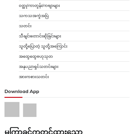
ဝတ္ထု/ကာတွန်း/ကဗျာများ
သကသအကွဲအပြဲ
သတင်း
သီချင်းတောင်းဆိုခြင်းများ
သူတို့ပြောတဲ့ သူတို့အကြောင်း
အထွေထွေဗဟုသုတ
အနုပညာရှင်သတင်းများ
အားကစားသတင်း
Download App
မကြာခင်ကတင်ထားသော