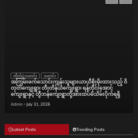
တိုက်ပွဲသတင်း
သတင်း
အကြမ်းဖက်သောင်းကျန်းသူများယာယီစိုးမိုးထားသည့် ဝိ
တုတ်ကျေးရွာ၊ တီးတိန်ယံကျေးရွာ၊ ရန်တိုင်းအောင်
ကျေးရွာနှင့် တွီဘန်ကျေးရွာတို့အားထပ်မံသိမ်းပိုက်ရရှိ
Admin
July 31, 2026
Latest Posts
Trending Posts