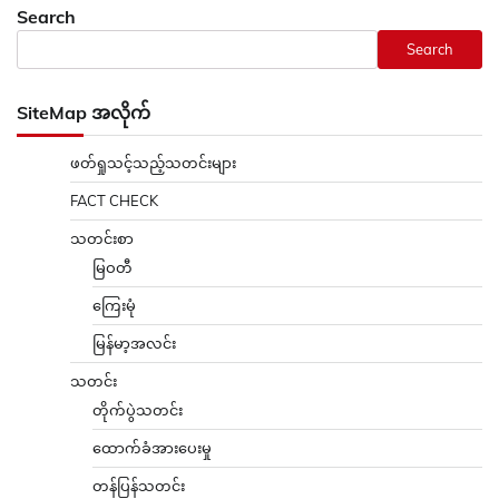
Search
Search
SiteMap အလိုက်
ဖတ်ရှုသင့်သည့်သတင်းများ
FACT CHECK
သတင်းစာ
မြဝတီ
ကြေးမုံ
မြန်မာ့အလင်း
သတင်း
တိုက်ပွဲသတင်း
ထောက်ခံအားပေးမှု
တန်ပြန်သတင်း