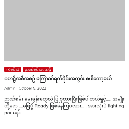
ကံစမ်းမဲ
ဉာဏ်စမ်းပဟေဠိ
ပဟဠိအစီအစဉ် မကြာခင်ရက်ပိုင်းအတွင်း စပါတော့မယ်
Admin
October 5, 2022
ဉာဏ်စမ်း မေးခွန်းတွေလဲ ပြုစုထားပြီးဖြစ်ပါတယ်ရှင့်….. အမျိုး
တို့ရော ….ဖြေဖို့ Ready ဖြစ်နေကြပလား….. အားလုံးပဲ fighting
par နော်..