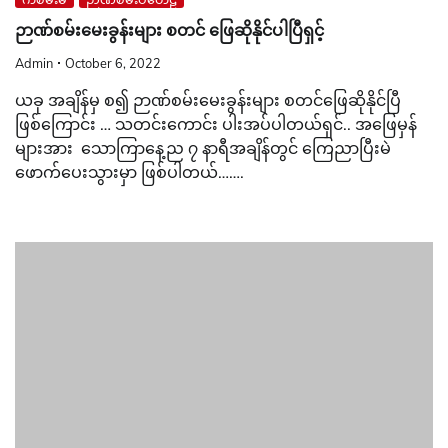
ဉာဏ်စမ်းမေးခွန်းများ စတင် ဖြေဆိုနိုင်ပါပြီရှင့်
Admin
October 6, 2022
ယခု အချိန်မှ စ၍ ဉာဏ်စမ်းမေးခွန်းများ စတင်ဖြေဆိုနိုင်ပြီ
ဖြစ်ကြောင်း … သတင်းကောင်း ပါးအပ်ပါတယ်ရှင်.. အဖြေမှန်
များအား သောကြာနေ့ည ၇ နာရီအချိန်တွင် ကြေညာပြီးမဲ
ဖောက်ပေးသွားမှာ ဖြစ်ပါတယ်…….