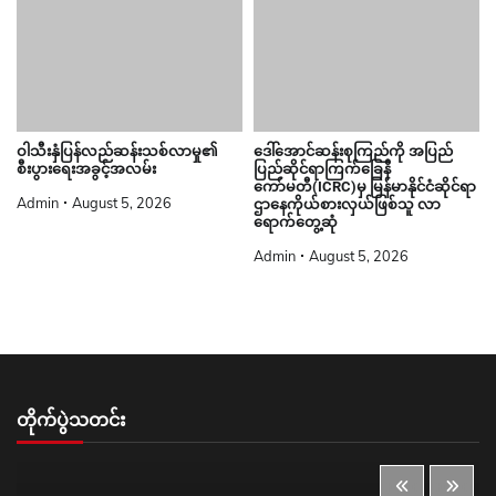
ဝါသီးနှံပြန်လည်ဆန်းသစ်လာမှု၏
ဒေါ်အောင်ဆန်းစုကြည်ကို အပြည်
စီးပွားရေးအခွင့်အလမ်း
ပြည်ဆိုင်ရာကြက်ခြေနီ
ကော်မတီ(ICRC)မှ မြန်မာနိုင်ငံဆိုင်ရာ
Admin
August 5, 2026
ဌာနေကိုယ်စားလှယ်ဖြစ်သူ လာ
ရောက်တွေ့ဆုံ
Admin
August 5, 2026
တိုက်ပွဲသတင်း