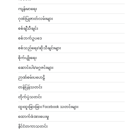
ကျန်းမာရေး
ဂုဏ်ပြုဇာတ်လမ်းများ
စစ်ချီသီချင်း
စစ်ဘက်ဥပဒေ
စစ်သည်ရေး/ဆိုသီချင်းများ
စိုက်ပျိုးရေး
ဆောင်းပါး/မဂ္ဂဇင်းများ
ဉာဏ်စမ်းပဟေဠိ
တန်ပြန်သတင်း
တိုက်ပွဲသတင်း
ထူးထူးခြားခြား Facebook သတင်းများ
ထောက်ခံအားပေးမှု
နိုင်ငံတကာသတင်း