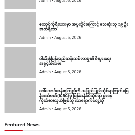
Admin
August 6, 2026
တောင်ကိုရီးယားမှာ အပူလှိုင်းကြောင့် သေဆုံးသူ ၁၉ ဦး
အထိရှိလာ
Admin
August 5, 2026
ဝါသီးနှံပြန်လည်ဆန်းသစ်လာမှု၏ စီးပွားရေး
အခွင့်အလမ်း
Admin
August 5, 2026
ဒေါ်အောင်ဆန်းစုကြည်ကို အပြည်ပြည်ဆိုင်ရာကြက်ခြေ
နီကော်မတီ(ICRC)မှ မြန်မာနိုင်ငံဆိုင်ရာ ဌာနေ
ကိုယ်စားလှယ်ဖြစ်သူ လာရောက်တွေ့ဆုံ
Admin
August 5, 2026
Featured News