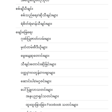
စစ်ချီသီချင်း
စစ်သည်ရေး/ဆိုသီချင်းများ
ရဲစိတ်ရဲမာန်သီချင်းများ
ဖျော်ဖြေရေး
ဂုဏ်ပြုဇာတ်လမ်းများ
မှတ်တမ်းဗီဒီယိုများ
မွေးနေ့ဆုတောင်းများ
သီချင်းတောင်းဆိုခြင်းများ
ဝတ္ထု/ကာတွန်း/ကဗျာများ
ဆောင်းပါး/မဂ္ဂဇင်းများ
ပေါ်ပြူလာသတင်းများ
အနုပညာရှင်သတင်းများ
ထူးထူးခြားခြား Facebook သတင်းများ