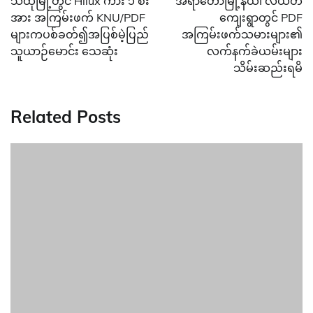
သထုံမြို့တွင် Hilux ကား ၁ စီး
အရာတော်မြို့နယ်၊ လယ်တီ
အား အကြမ်းဖက် KNU/PDF
ကျေးရွာတွင် PDF
များကပစ်ခတ်၍အပြစ်မဲ့ပြည်
အကြမ်းဖက်သမားများ၏
သူယာဉ်မောင်း သေဆုံး
လက်နက်ခဲယမ်းများ
သိမ်းဆည်းရမိ
Related Posts