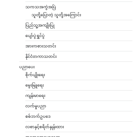
သကသအကွဲအပြဲ
သူတို့ပြောတဲ့ သူတို့အကြောင်း
ပြည်သူ့အကျိုးပြု
ပျော်ပွဲရွှင်ပွဲ
အားကစားသတင်း
နိုင်ငံတကာသတင်း
ပညာပေး
စိုက်ပျိုးရေး
မွေးမြူရေး
ကျန်းမာရေး
လက်မှုပညာ
စစ်ဘက်ဥပဒေ
လစာနှင့်စရိတ်နှုန်းထား
အထွေထွေဗဟုသုတ