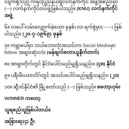
လျက်ရှိသည့် ကရင်ပြည်နယ်ရှိလက်နက်ကိုင် အဖွဲ့အစည်းမှာ
(—) လက်နက်ကိုင်တပ်ဖွဲ့ဖြစ်ပါသည်။
(KNU) လက်နက်ကိုင်
အဖွဲ့
၆။ လပေါ် လမ်းလျှောက်ခဲ့သော ခုနှစ်၊ လ၊ ရက်စွဲမှာ(——) ဖြစ်
ပါသည်။
(၂၀-၇-၁၉၆၉) ခုနှစ်
၇။ ကမ္ဘာပေါ်မှာ ဘယ်ဘောလုံးအသင်းက Social Mediaမှာ
follow အများဆုံးလဲ။
(မန်ချက်စတာယူနိုက်တက်)
၈။ အာရှာတိုက်တွင် နိုင်ငံပေါင်းမည်မျှရှိသနည်း။
(၄၈) နိုင်ငံ
၉။ ပရီးမီးယားလိဂ်တွင် အသင်းပေါင်းမည်မျှရှိသနည်း၊
(၂၀)
၁၀။ ဆွီဒင်နိုင်ငံ၏ မြို့တော်သည် (—) ဖြစ်သည်။
စတော့ဟုမ်း
WINNER ကတော့
သူရစည်သူဖြစ်ပါတယ်။
အခြားဆု(၄) ဦး