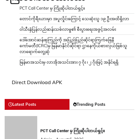
PCT Call Center မှ ကြိုဆိုပါတယ်ရှင့်။
တောင်ကိုရီးယားမှာ အပူလှိုင်းကြောင့် သေဆုံးသူ ၁၉ ဦးအထိရှိလာ
ဝါသီးနှံပြန်လည်ဆန်းသစ်လာမှု၏ စီးပွားရေးအခွင့်အလမ်း
ဒေါ်အောင်ဆန်းစုကြည်ကို အပြည်ပြည်ဆိုင်ရာကြက်ခြေနီ
ကော်မတီ(ICRC)မှ မြန်မာနိုင်ငံဆိုင်ရာ ဌာနေကိုယ်စားလှယ်ဖြစ်သူ
လာရောက်တွေ့ဆုံ
မြန်မာအသင်းမှ လာအိုအသင်းအား ၇ ဂိုး ၊ ၂ ဂိုးဖြင့် အနိုင်ရရှိ
Direct Download APK
Latest Posts
Trending Posts
PCT Call Center မှ ကြိုဆိုပါတယ်ရှင့်။