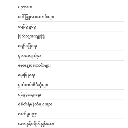
ပညာပေး
ပေါ်ပြူလာသတင်းများ
ပျော်ပွဲရွှင်ပွဲ
ပြည်သူ့အကျိုးပြု
ဖျော်ဖြေရေး
မူလစာမျက်နှာ
မွေးနေ့ဆုတောင်းများ
မွေးမြူရေး
မှတ်တမ်းဗီဒီယိုများ
ရင်ဖွင့်ဆွေးနွေး
ရဲစိတ်ရဲမန်သီချင်းများ
လက်မှုပညာ
လစာနှင့်စရိတ်နှုန်းထား