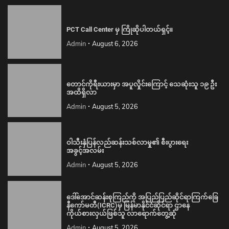
PCT Call Center မှ ကြိုဆိုပါတယ်ရှင့်။
Admin
August 6, 2026
တောင်ကိုရီးယားမှာ အပူလှိုင်းကြောင့် သေဆုံးသူ ၁၉ ဦး
အထိရှိလာ
Admin
August 5, 2026
ဝါသီးနှံပြန်လည်ဆန်းသစ်လာမှု၏ စီးပွားရေး
အခွင့်အလမ်း
Admin
August 5, 2026
ဒေါ်အောင်ဆန်းစုကြည်ကို အပြည်ပြည်ဆိုင်ရာကြက်ခြေ
နီကော်မတီ(ICRC)မှ မြန်မာနိုင်ငံဆိုင်ရာ ဌာနေ
ကိုယ်စားလှယ်ဖြစ်သူ လာရောက်တွေ့ဆုံ
Admin
August 5, 2026