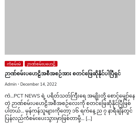
ကံစမ်းမဲ
ဉာဏ်စမ်းပဟေဠိ
ဉာဏ်စမ်းပဟေဠိအစီအစဉ်အား စတင်ဖြေဆိုနိုင်ပါပြီရှင်
Admin
December 14, 2022
ကဲ…PCT NEWS ရဲ့ ပရိတ်သတ်ကြီးရေ အမျိုးတို့ စောင့်မျှော်နေ
တဲ့ ဉာဏ်စမ်းပဟေဠိအစီအစဉ်လေးကို စတင်ဖြေဆိုနိုင်ပြီဖြစ်
ပါတယ်… မှန်ကန်သူများကိုတော့ ၁၆ ရက်နေ့ ည ၇ နာရီချိန်တွင်
ပြန်လည်ကံစမ်းပေးသွားမှာဖြစ်တာမို့… […]